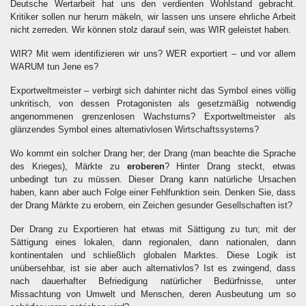
Deutsche Wertarbeit hat uns den verdienten Wohlstand gebracht.
Kritiker sollen nur herum mäkeln, wir lassen uns unsere ehrliche Arbeit
nicht zerreden. Wir können stolz darauf sein, was WIR geleistet haben.
WIR? Mit wem identifizieren wir uns? WER exportiert – und vor allem
WARUM tun Jene es?
Exportweltmeister – verbirgt sich dahinter nicht das Symbol eines völlig
unkritisch, von dessen Protagonisten als gesetzmäßig notwendig
angenommenen grenzenlosen Wachstums? Exportweltmeister als
glänzendes Symbol eines alternativlosen Wirtschaftssystems?
Wo kommt ein solcher Drang her; der Drang (man beachte die Sprache
des Krieges), Märkte zu
eroberen
? Hinter Drang steckt, etwas
unbedingt tun zu müssen. Dieser Drang kann natürliche Ursachen
haben, kann aber auch Folge einer Fehlfunktion sein. Denken Sie, dass
der Drang Märkte zu erobern, ein Zeichen gesunder Gesellschaften ist?
Der Drang zu Exportieren hat etwas mit Sättigung zu tun; mit der
Sättigung eines lokalen, dann regionalen, dann nationalen, dann
kontinentalen und schließlich globalen Marktes. Diese Logik ist
unübersehbar, ist sie aber auch alternativlos? Ist es zwingend, dass
nach dauerhafter Befriedigung natürlicher Bedürfnisse, unter
Missachtung von Umwelt und Menschen, deren Ausbeutung um so