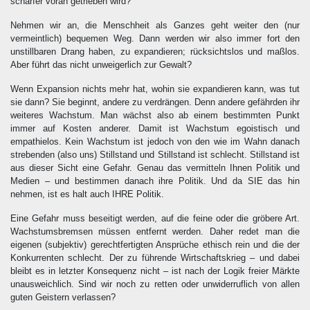
schärfer voran getrieben wird?
Nehmen wir an, die Menschheit als Ganzes geht weiter den (nur
vermeintlich) bequemen Weg. Dann werden wir also immer fort den
unstillbaren Drang haben, zu expandieren; rücksichtslos und maßlos.
Aber führt das nicht unweigerlich zur Gewalt?
Wenn Expansion nichts mehr hat, wohin sie expandieren kann, was tut
sie dann? Sie beginnt, andere zu verdrängen. Denn andere gefährden ihr
weiteres Wachstum. Man wächst also ab einem bestimmten Punkt
immer auf Kosten anderer. Damit ist Wachstum egoistisch und
empathielos. Kein Wachstum ist jedoch von den wie im Wahn danach
strebenden (also uns) Stillstand und Stillstand ist schlecht. Stillstand ist
aus dieser Sicht eine Gefahr. Genau das vermitteln Ihnen Politik und
Medien – und bestimmen danach ihre Politik. Und da SIE das hin
nehmen, ist es halt auch IHRE Politik.
Eine Gefahr muss beseitigt werden, auf die feine oder die gröbere Art.
Wachstumsbremsen müssen entfernt werden. Daher redet man die
eigenen (subjektiv) gerechtfertigten Ansprüche ethisch rein und die der
Konkurrenten schlecht. Der zu führende Wirtschaftskrieg – und dabei
bleibt es in letzter Konsequenz nicht – ist nach der Logik freier Märkte
unausweichlich. Sind wir noch zu retten oder unwiderruflich von allen
guten Geistern verlassen?