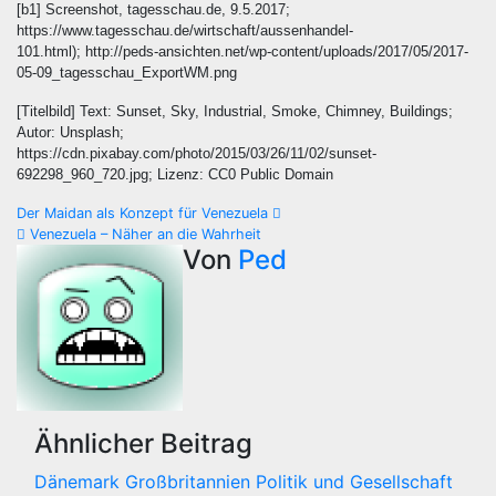
[b1] Screenshot, tagesschau.de, 9.5.2017;
https://www.tagesschau.de/wirtschaft/aussenhandel-
101.html); http://peds-ansichten.net/wp-content/uploads/2017/05/2017-
05-09_tagesschau_ExportWM.png
[Titelbild] Text: Sunset, Sky, Industrial, Smoke, Chimney, Buildings;
Autor: Unsplash;
https://cdn.pixabay.com/photo/2015/03/26/11/02/sunset-
692298_960_720.jpg; Lizenz: CC0 Public Domain
Beitragsnavigation
Der Maidan als Konzept für Venezuela
Venezuela – Näher an die Wahrheit
Von
Ped
Ähnlicher Beitrag
Dänemark
Großbritannien
Politik und Gesellschaft