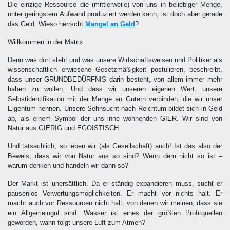
Die einzige Ressource die (mittlerweile) von uns in beliebiger Menge,
unter geringstem Aufwand produziert werden kann, ist doch aber gerade
das Geld. Wieso herrscht
Mangel an Geld
?
Willkommen in der Matrix.
Denn was dort steht und was unsere Wirtschaftsweisen und Politiker als
wissenschaftlich erwiesene Gesetzmäßigkeit postulieren, beschreibt,
dass unser GRUNDBEDÜRFNIS darin besteht, von allem immer mehr
haben zu wollen. Und dass wir unseren eigenen Wert, unsere
Selbstidentifikation mit der Menge an Gütern verbinden, die wir unser
Eigentum nennen. Unsere Sehnsucht nach Reichtum bildet sich in Geld
ab, als einem Symbol der uns inne wohnenden GIER. Wir sind von
Natur aus GIERIG und EGOISTISCH.
Und tatsächlich; so leben wir (als Gesellschaft) auch! Ist das also der
Beweis, dass wir von Natur aus so sind? Wenn dem nicht so ist –
warum denken und handeln wir dann so?
Der Markt ist unersättlich. Da er ständig expandieren muss, sucht er
pausenlos Verwertungsmöglichkeiten. Er macht vor nichts halt. Er
macht auch vor Ressourcen nicht halt, von denen wir meinen, dass sie
ein Allgemeingut sind. Wasser ist eines der größten Profitquellen
geworden, wann folgt unsere Luft zum Atmen?