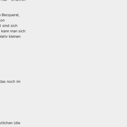
n Becquerel,
ion
 sind sich
n kann man sich
ativ kleinen
 das noch im
tlichen (die