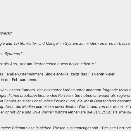
 Zweck?
“
tegie und Taktik, Fehler und Mängel im System zu mindern oder noch besser,
res Systems.
“
her als Arzt, der am Bestehenden etwas heilen möchte.
“
 Familienunternehmens Single-Mekka, zeigt das Flanieren vieler
 in der Februarsonne.
vor unserer Kamera, der bekannter Maßen unter anderem folgende Meinung 
gentlichen staatsbestimmenden Parteien. Sie haben entweder als regieren
ion Schuld an einer unheilvollen Entwicklung, die wir in Deutschland geno
rung durch die Medien und einem unverdienten Wohlstand von der Mehrheit
christliche und linke Werte‘: Warum lehnen sie die CDU /CSU als eine die
 meine Erkenntnisse in sieben Thesen zusammengestellt.“
Der alte Herr sc