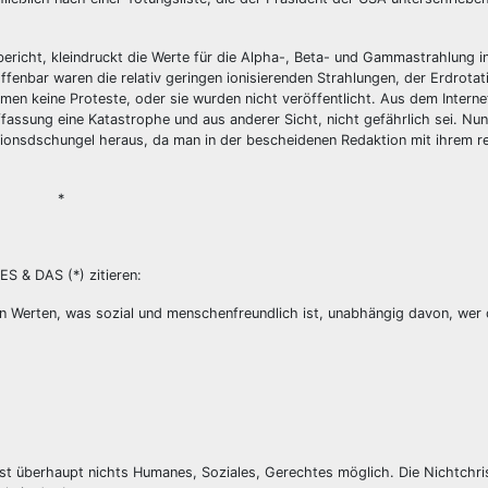
ericht, kleindruckt die Werte für die Alpha-, Beta- und Gammastrahlung i
nbar waren die relativ geringen ionisierenden Strahlungen, der Erdrotat
n keine Proteste, oder sie wurden nicht veröffentlicht. Aus dem Internet
assung eine Katastrophe und aus anderer Sicht, nicht gefährlich sei. Nu
tionsdschungel heraus, da man in der bescheidenen Redaktion mit ihrem rel
*
ES & DAS (*) zitieren:
chen Werten, was sozial und menschenfreundlich ist, unabhängig davon, wer
n ist überhaupt nichts Humanes, Soziales, Gerechtes möglich. Die Nichtchris