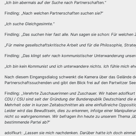
„
Ich bin abermals auf der Suche nach Partnerschaften.
“
Findling: „
Nach welchen Partnerschaften suchen sie?
“
„
Ich suche Gleichgesinnte.
“
Findling: „
Das suchen hier fast alle. Nun sagen sie schon: Für welchen
„
Für meine gesellschaftskritische Arbeit und für die Philosophie, Stra
Findling: „
Das klingt sehr nach kommunistischer Unterwanderung unse
„
Ich bin kein Kommunist und ich unterwandere nichts. Ich fühle mich e
Nach diesem Eingangsdialog schwenkt die Kamera über das Gelände des
Partnerschaftssuchenden und gibt den Blick frei auf den Partwitzer See
Findling: „
Verehrte Zuschauerinnen und Zuschauer. Wir haben adolfkurt 
CDU / CSU sind seit der Gründung der Bunderepublik Deutschland die ei
Mehrheit oder in kurzen Zeitabschnitten als eine einflußreiche Opposit
Leider wird das Bewußtsein, dies zu erkennen, infolge einer Manipulie
nicht so wahrgenommen. Wir befragen ihn heute zu unserem Thema ‚über 
bestimmende Partei ab?
“
adolfkurt: „
Lassen sie mich nachdenken. Darüber hatte ich doch einmal