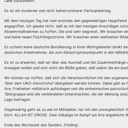
Land zurückkehrt.
Es ist ein moderner und nicht beherrschbarer Partisanenkrieg.
Mit dem heutigen Tag hat man erstmals den gegenwärtigen Hauptfeind d
angegriffen. Ich glaube nicht, daß es mit den heutigen Anschlägen scho
Abwehrmaßnahmen zu hoffen. Die sind sehr begrenzt. Wir brauchen eine 
und keine neuen Flüchtlingsströme. Wir brauchen einen weltweiten Wid
Es scheint keine deutsche Bevölkerung in ihren Wohngebieten direkt betr
deutschen Arbeitnehmer, die zum Katastrophenzeitpunkt in den Militärba
Es ist zu erwarten, daß wir über das Ausmaß und die Zusammenhänge de
erzeugen wollen und sich nicht die Blöße geben, daß selbst die am bes
Wir können nur hoffen, daß sich die Verantwortlichen mit den sogenann
Täter dem UNO-Gerichtshof übergeben werden können. Dabei gibt es hi
ihre ‚Freiheiten‘ militärisch aufdrängen und die einheimischen patrioti
Tätergruppe sind die verblendeten Unterdrückten, die der Meinung sind,
Lage beitragen.
Gegenwärtig geht es zu wie im Mittelalter, nur mit den unvergleichli
Dort: ALLAH IST GROSS. Zwei Gläubige im Kampf um ihre angebliche W
Ende des Wortlautet des Senders ‚Findling‘.