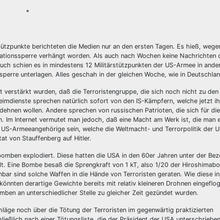
*
tützpunkte berichteten die Medien nur an den ersten Tagen. Es hieß, wege
mationssperre verhängt worden. Als auch nach Wochen keine Nachrichten
ch schien es in mindestens 12 Militärstützpunkten der US-Armee in ande
sperre unterlagen. Alles geschah in der gleichen Woche, wie in Deutschlan
 verstärkt wurden, daß die Terroristengruppe, die sich noch nicht zu de
eimdienste sprechen natürlich sofort von den IS-Kämpfern, welche jetzt i
dehnen wollen. Andere sprechen von russischen Patrioten, die sich für di
n. Im Internet vermutet man jedoch, daß eine Macht am Werk ist, die man
h US-Armeeangehörige sein, welche die Weltmacht- und Terrorpolitik der 
at von Stauffenberg auf Hitler.
mben explodiert. Diese hatten die USA in den 60er Jahren unter der Bez
. Eine Bombe besaß die Sprengkraft von 1 kT, also 1/20 der Hiroshimab
bar sind solche Waffen in die Hände von Terroristen geraten. Wie diese in
könnten derartige Gewichte bereits mit relativ kleineren Drohnen eingeflo
mben an unterschiedlicher Stelle zu gleicher Zeit gezündet wurden.
hläge noch über die Tötung der Terroristen im gegenwärtig praktizierten
eßlich nach einer Tötungsliste, die der Präsident der USA unterschrieben