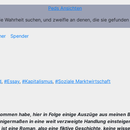
Peds Ansichten
ie Wahrheit suchen, und zweifle an denen, die sie gefunden
ner
Spender
d
,
#Essay
,
#Kapitalismus
,
#Soziale Marktwirtschaft
ekommen habe, hier in Folge einige Auszüge aus meinen
inigermaßen in eine weit verzweigte Handlung einsteige
 ist eine Roman, also eine fiktive Geschichte, keine wiss