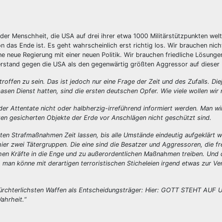
er Menschheit, die USA auf drei ihrer etwa 1000 Militärstützpunkten welt
n das Ende ist. Es geht wahrscheinlich erst richtig los. Wir brauchen nich
neue Regierung mit einer neuen Politik. Wir brauchen friedliche Lösungen
erstand gegen die USA als den gegenwärtig größten Aggressor auf dieser 
offen zu sein. Das ist jedoch nur eine Frage der Zeit und des Zufalls. Die
sen Dienst hatten, sind die ersten deutschen Opfer. Wie viele wollen wir
r Attentate nicht oder halbherzig-irreführend informiert werden. Man wi
ten gesicherten Objekte der Erde vor Anschlägen nicht geschützt sind.
ten Strafmaßnahmen Zeit lassen, bis alle Umstände eindeutig aufgeklärt 
er zwei Tätergruppen. Die eine sind die Besatzer und Aggressoren, die f
schen Kräfte in die Enge und zu außerordentlichen Maßnahmen treiben. Und 
 man könne mit derartigen terroristischen Sticheleien irgend etwas zur Ve
ch fürchterlichsten Waffen als Entscheidungsträger: Hier: GOTT STEHT AUF
ahrheit.
“