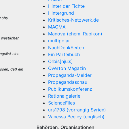
Hinter der Fichte
Hintergrund
Lobby.
Kritisches-Netzwerk.de
MAGMA
Manova (ehem. Rubikon)
 westlichen
multipolar
NachDenkSeiten
gslist eine
Ein Parteibuch
Orbis[nju:s]
Overton Magazin
ssen, daß ein
Propaganda-Melder
Propagandaschau
Publikumskonferenz
Rationalgalerie
ScienceFiles
urs1798 (vorrangig Syrien)
Vanessa Beeley (englisch)
Behörden, Organisationen