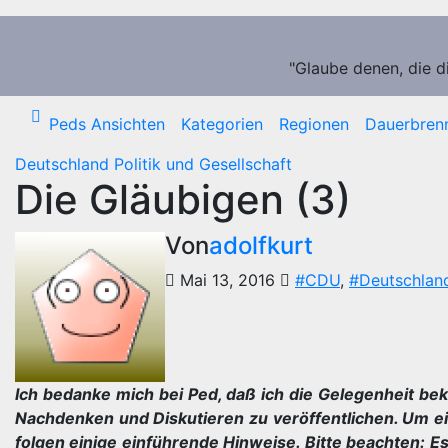
Zum
Inhalt
springen
"Glaube denen, die d
Peds Ansichten
Kategorien
Regionen
Dauerbren
Deutschland
Politik und Gesellschaft
Die Gläubigen (3)
Von
adolfkurt
Mai 13, 2016
#CDU
,
#Deutschlan
Ich bedanke mich bei Ped, daß ich die Gelegenheit b
Nachdenken und Diskutieren zu veröffentlichen. Um e
folgen einige einführende Hinweise. Bitte beachten: Es