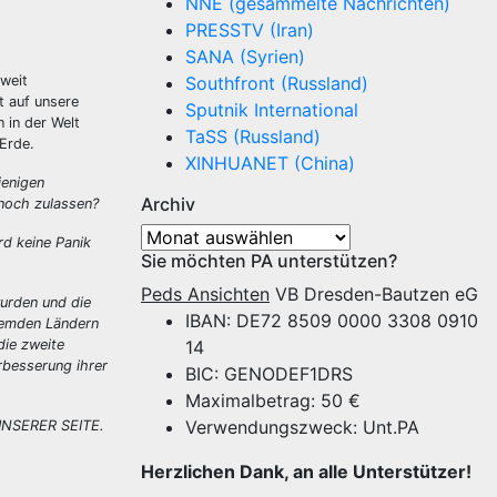
NNE (gesammelte Nachrichten)
PRESSTV (Iran)
SANA (Syrien)
weit
Southfront (Russland)
t auf unsere
Sputnik International
 in der Welt
TaSS (Russland)
Erde.
XINHUANET (China)
jenigen
Archiv
 noch zulassen?
Archiv
rd keine Panik
Sie möchten PA unterstützen?
Peds Ansichten
VB Dresden-Bautzen eG
wurden und die
IBAN: DE72 8509 0000 3308 0910
remden Ländern
die zweite
14
rbesserung ihrer
BIC: GENODEF1DRS
Maximalbetrag: 50 €
Verwendungszweck: Unt.PA
 UNSERER SEITE.
Herzlichen Dank, an alle Unterstützer!