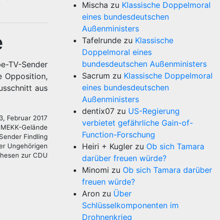
Mischa
zu
Klassische Doppelmoral
eines bundesdeutschen
Außenministers
e
Tafelrunde
zu
Klassische
Doppelmoral eines
bundesdeutschen Außenministers
be-TV-Sender
Sacrum
zu
Klassische Doppelmoral
e Opposition,
eines bundesdeutschen
usschnitt aus
Außenministers
dentix07
zu
US-Regierung
3, Februar 2017
verbietet gefährliche Gain-of-
 SIMEKK-Gelände
Function-Forschung
Sender Findling
Heiri + Kugler
zu
Ob sich Tamara
der Ungehörigen
 Thesen zur CDU
darüber freuen würde?
Minomi
zu
Ob sich Tamara darüber
freuen würde?
Aron
zu
Über
Schlüsselkomponenten im
Drohnenkrieg