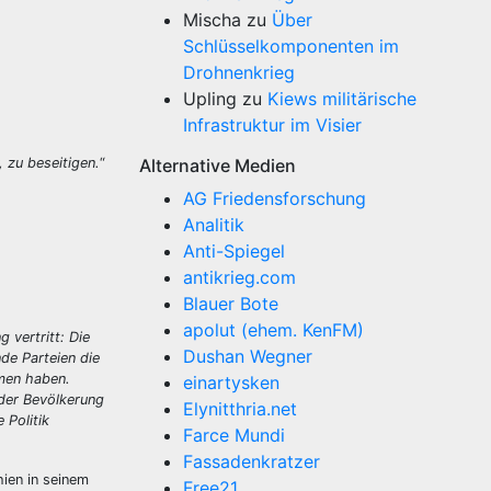
Mischa
zu
Über
Schlüsselkomponenten im
Drohnenkrieg
Upling
zu
Kiews militärische
Infrastruktur im Visier
 zu beseitigen.
“
Alternative Medien
AG Friedensforschung
Analitik
Anti-Spiegel
antikrieg.com
Blauer Bote
apolut (ehem. KenFM)
vertritt: Die
Dushan Wegner
de Parteien die
mmen haben.
einartysken
 der Bevölkerung
Elynitthria.net
 Politik
Farce Mundi
Fassadenkratzer
hien in seinem
Free21