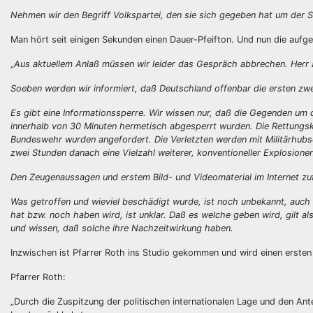
Nehmen wir den Begriff Volkspartei, den sie sich gegeben hat um der SP
Man hört seit einigen Sekunden einen Dauer-Pfeifton. Und nun die aufg
„
Aus aktuellem Anlaß müssen wir leider das Gespräch abbrechen. Herr a
Soeben werden wir informiert, daß Deutschland offenbar die ersten z
Es gibt eine Informationssperre. Wir wissen nur, daß die Gegenden um 
innerhalb von 30 Minuten hermetisch abgesperrt wurden. Die Rettungsk
Bundeswehr wurden angefordert. Die Verletzten werden mit Militärhubsc
zwei Stunden danach eine Vielzahl weiterer, konventioneller Explosionen
Den Zeugenaussagen und erstem Bild- und Videomaterial im Internet zu
Was getroffen und wieviel beschädigt wurde, ist noch unbekannt, auch 
hat bzw. noch haben wird, ist unklar. Daß es welche geben wird, gilt 
und wissen, daß solche ihre Nachzeitwirkung haben.
Inzwischen ist Pfarrer Roth ins Studio gekommen und wird einen erst
Pfarrer Roth:
„Durch die Zuspitzung der politischen internationalen Lage und den Ant