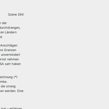
Szene 264
n der
 durchdrangen,
ren Ländern
d.
n Anschlägen
hre Grenzen
e unvermindert
 ernst nehmen
USA satt haben
eichnung (*)
ombe.
 die streng
gen werden. Eine
 hat – erfahren