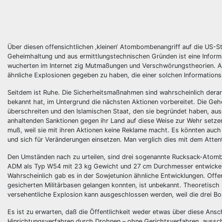
Über diesen offensichtlichen ‚kleinen‘ Atombombenangriff auf die US-S
Geheimhaltung und aus ermittlungstechnischen Gründen ist eine Infor
wucherten im Internet zig Mutmaßungen und Verschwörungstheorien. Au
ähnliche Explosionen gegeben zu haben, die einer solchen Informations
Seitdem ist Ruhe. Die Sicherheitsmaßnahmen sind wahrscheinlich derart
bekannt hat, im Untergrund die nächsten Aktionen vorbereitet. Die Geh
überschreiten und den Islamischen Staat, den sie begründet haben, aus
anhaltenden Sanktionen gegen ihr Land auf diese Weise zur Wehr setze
muß, weil sie mit ihren Aktionen keine Reklame macht. Es könnten auc
und sich für Veränderungen einsetzen. Man verglich dies mit dem Attent
Den Umständen nach zu urteilen, sind drei sogenannte Rucksack-Atombo
ADM als Typ W54 mit 23 kg Gewicht und 27 cm Durchmesser entwickelt
Wahrscheinlich gab es in der Sowjetunion ähnliche Entwicklungen. Offen
gesicherten Militärbasen gelangen konnten, ist unbekannt. Theoretisch 
versehentliche Explosion kann ausgeschlossen werden, weil die drei Bo
Es ist zu erwarten, daß die Öffentlichkeit weder etwas über diese Ansc
Hinrichtungsverfahren durch Drohnen – ohne Gerichtsverfahren, ausschli