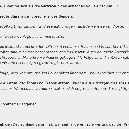
D, welche sich als die Vertreterin des einfachen Volks einst sah …
“
eregte Stimme der Sprecherin des Senders:
dolfkurt, wir danken für diese aufrichtigen, nachdenkenswerten Worte.
wei Terroranschläge hinnehmen mußte.
die Militärstützpunkte der USA bei Rammstein, Büchel und Kalkar betroffe
räfte sind mit Strahlenschutzanzügen im Einsatz. Auch deutsche Spezialk
hraubern in Militärkrankenhäuser geflogen. Als Folge einer Art Kettenreak
 mit erheblicher Sprengkraft registriert worden.
folge, wird von drei großen Rauchpilzen über dem Unglücksgebiet berichte
die Anzahl der Toten und Erstverletzten. Welche Auswirkungen dies alles 
als sicher. Wir müssen vermuten, daß es sich sogar um atomare Sprengkör
en Kommentar abgeben.
eil, den Deutschland daran hat, war seit längerem zu erwarten, daß der Kri