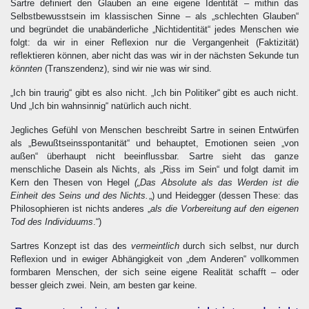
Sartre definiert den Glauben an eine eigene Identität – mithin das
Selbstbewusstsein im klassischen Sinne – als „schlechten Glauben“
und begründet die unabänderliche „Nichtidentität“ jedes Menschen wie
folgt: da wir in einer Reflexion nur die Vergangenheit (Faktizität)
reflektieren können, aber nicht das was wir in der nächsten Sekunde tun
könnten
(Transzendenz), sind wir nie was wir sind.
„Ich bin traurig“ gibt es also nicht. „Ich bin Politiker“ gibt es auch nicht.
Und „Ich bin wahnsinnig“ natürlich auch nicht.
Jegliches Gefühl von Menschen beschreibt Sartre in seinen Entwürfen
als „Bewußtseinsspontanität“ und behauptet, Emotionen seien „von
außen“ überhaupt nicht beeinflussbar. Sartre sieht das ganze
menschliche Dasein als Nichts, als „Riss im Sein“ und folgt damit im
Kern den Thesen von Hegel
(„Das Absolute als das Werden ist die
Einheit des Seins und des Nichts.
„) und Heidegger (dessen These: das
Philosophieren ist nichts anderes „
als die Vorbereitung auf den eigenen
Tod des Individuums
.“)
Sartres Konzept ist das des
vermeintlich
durch sich selbst, nur durch
Reflexion und in ewiger Abhängigkeit von „dem Anderen“ vollkommen
formbaren Menschen, der sich seine eigene Realität schafft – oder
besser gleich zwei. Nein, am besten gar keine.