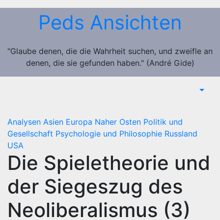
Zum
Peds Ansichten
Inhalt
springen
"Glaube denen, die die Wahrheit suchen, und zweifle an
denen, die sie gefunden haben." (André Gide)
Analysen
Asien
Europa
Naher Osten
Politik und
Gesellschaft
Psychologie und Philosophie
Russland
USA
Die Spieletheorie und
der Siegeszug des
Neoliberalismus (3)