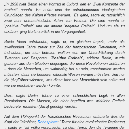
„In 1958 hielt Berlin einen Vortrag in Oxford, den er ´Zwei Konzepte der
Freiheit´ nannte. Es sollte eine der entscheidenden ideologischen
Grundlagen des Kalten Krieges werden. Es gäbe, sagte er, tatsächlich
zwei sehr unterschiedliche Arten von Freiheit. Die eine nannte er
`positive Freiheit´ und die andere ´negative Freiheit´. Und um sie zu
erklären, ging Berlin zurück in die Vergangenheit.
Beide Ideen entstanden, sagte er, im gleichen Impuls, mehr als
zweihundert Jahre zuvor zur Zeit der französischen Revolution, mit
Individuen, die sich befreien wollten von der Unterdrückung durch
Tyrannen und Despoten.
`Positive Freiheit`
, erklärte Berlin, wurde
geboren aus dem Glauben derjenigen, die diese Revolutionen anführten
– dass die Menschen, um wahrhaftig frei zu sein, transformiert werden
müssten, dass sie bessere, rationale Wesen werden müssten. Und nur
die (An)Führer wüssten, was diese Idee von Menschheit sein sollte und
wie sie erschaffen werden könnte.
Dies, sagte Berlin, führte zu einer schrecklichen Logik in allen
Revolutionen. Die Massen, die nicht begriffen was wirkliche Freiheit
bedeutete, mussten (dazu) genötigt werden.
Auf dem Höhepunkt der französischen Revolution, erläuterte dies der
Kopf der Jakobiner,
Robespierre
: `Terror für eine revolutionäre Regierung
´, sagte er, ´ist völlig verschieden zu dem Terror, den die Tyrannen der