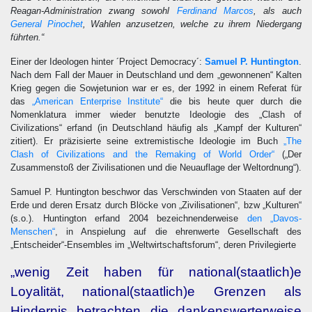
Reagan-Administration zwang sowohl
Ferdinand Marcos
, als auch
General Pinochet
, Wahlen anzusetzen, welche zu ihrem Niedergang
führten.“
Einer der Ideologen hinter ´Project Democracy´:
Samuel P. Huntington
.
Nach dem Fall der Mauer in Deutschland und dem „gewonnenen“ Kalten
Krieg gegen die Sowjetunion war er es, der 1992 in einem Referat für
das
„American Enterprise Institute“
die bis heute quer durch die
Nomenklatura immer wieder benutzte Ideologie des „Clash of
Civilizations“ erfand (in Deutschland häufig als „Kampf der Kulturen“
zitiert). Er präzisierte seine extremistische Ideologie im Buch
„The
Clash of Civilizations and the Remaking of World Order“
(„Der
Zusammenstoß der Zivilisationen und die Neuauflage der Weltordnung“).
Samuel P. Huntington beschwor das Verschwinden von Staaten auf der
Erde und deren Ersatz durch Blöcke von „Zivilisationen“, bzw „Kulturen“
(s.o.). Huntington erfand 2004 bezeichnenderweise
den „Davos-
Menschen“
, in Anspielung auf die ehrenwerte Gesellschaft des
„Entscheider“-Ensembles im „Weltwirtschaftsforum“, deren Privilegierte
„wenig Zeit haben für national(staatlich)e
Loyalität, national(staatlich)e Grenzen als
Hindernis betrachten die dankenswerterweise