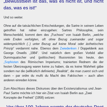
„Bewusstsein ist das, was es nicht ist, und nicht
das, was es ist!“
Und so weiter.
Ohne auf die tatsächlichen Entscheidungen, die Sartre in seinem Leben
getroffen hat näher einzugehen: Sartres Philosophie, sein
Menschenbild, kommt dem des „Fuchses“ von Isaiah Berlin,
„welche
viele Enden verfolgten, oft ohne Bezug zueinander und sogar
widersprüchlich (..) unter Bezug auf keine Moral oder ästhetisches
Prinzip
“ verdammt nahe. Ebenso dem
Zwiedenken
/ Doppeldenk aus
George Orwells „1984“. Und natürlich dem großen Vorbild aller
Dummquatscher und (politischen) Illusionisten bis heute, den
„Sophisten
des Römischen Imperiums; trainierten Rednern die der
festen Überzeugung waren keine zu haben, da es keine Wahrheit gäbe
sondern nur die (willkürlich definierte) „Realität“, die man zuerst sich und
dann – par ordre du mufti du Macht des Faktischen – auch allen
anderen einreden könne.
Zum Abschluss dieses Diskurses über den Existenzialismus und
Jean-
Paul Sartre
möchte ich hier ein Zitat von Isaiah Berlin aus „Zwei
Konzepte der Freiheit“ (1958) setzen:
„Vor über 100 Jahren warnte der deutsche Poet