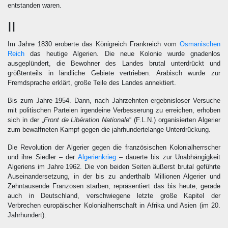
entstanden waren.
II
Im Jahre 1830 eroberte das Königreich Frankreich vom
Osmanischen
Reich
das heutige Algerien. Die neue Kolonie wurde gnadenlos
ausgeplündert, die Bewohner des Landes brutal unterdrückt und
größtenteils in ländliche Gebiete vertrieben. Arabisch wurde zur
Fremdsprache erklärt, große Teile des Landes annektiert.
Bis zum Jahre 1954. Dann, nach Jahrzehnten ergebnisloser Versuche
mit politischen Parteien irgendeine Verbesserung zu erreichen, erhoben
sich in der „
Front de Libération Nationale
“ (F.L.N.) organisierten Algerier
zum bewaffneten Kampf gegen die jahrhundertelange Unterdrückung.
Die Revolution der Algerier gegen die französischen Kolonialherrscher
und ihre Siedler – der
Algerienkrieg
– dauerte bis zur Unabhängigkeit
Algeriens im Jahre 1962. Die von beiden Seiten äußerst brutal geführte
Auseinandersetzung, in der bis zu anderthalb Millionen Algerier und
Zehntausende Franzosen starben, repräsentiert das bis heute, gerade
auch in Deutschland, verschwiegene letzte große Kapitel der
Verbrechen europäischer Kolonialherrschaft in Afrika und Asien (im 20.
Jahrhundert).