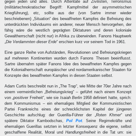
gegen jeden und alles. Durch Attentate auf Zivilisten, Terrorismus
(militärtechnokratischer Begriff: Kampfmittel der asymmetrischen
Kriegführung), etc, sollte aus der (von Sartre immer wieder
beschriebenen) „Situation“ des bewaffneten Kampfes die Befreiung des
unterdrückten Individuums ein anderer, neuer Mensch hervorgehen, der
fähig wäre die westlich geprägten Diktaturen und deren koloniale
Gewaltherrschaft (nicht nur) in Afrika zu überwinden. Fanons Hauptwerk
„
Die Verdammten dieser Erde
“ erschien kurz vor seinem Tod in 1961.
Eine ganze Reihe von Aufständen, Revolutionen und Befreiungskriegen
auf mehreren Kontinenten wurden durch Fanons Thesen beeinflusst.
Sartre übernahm später Fanons Idee des bewaffneten Kampfes gegen
die Kolonialherrschaft europäischer und nordamerikanischer Staaten für
Konzepte des bewaffneten Kampfes in diesen Staaten selbst.
Adam Curtis beschreibt nun in „The Trap“, wie Mitte der 70er Jahre nach
einem vermeintlichen „Befreiungskrieg“ – geführt nach einem Konzept
von „positiver Freiheit“, wie sie
Isaiah Berlin
1958 definiert hatte, sprich:
dem Kommunismus – ein ehemaliges Mitglied der Kommunistischen
Partei Frankreichs eines der schrecklichsten Kapitel der jüngeren
Geschichte aufschlug: der Guerilla-Führer der „
Roten Khmer
“ und
spätere Diktator Kambodschas,
Pol Pot
. Seine Regimekräfte und
ehemaligen Guerillas setzten in letzter Konsequenz die eigene, selbst
geschaffene Realität, Moral und
Handlungsfreiheit
in die Tat um: sie