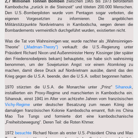
2,7 Millionen Tonnen Bomben
zwischen 1965 bis 1973 beförderten
Kambodscha „zurück in die Steinzeit“ und töteten 200.000 Menschen.
Den U.S.-Bomberpiloten wurde vom Pentagon sogar verboten, die
eigenen Vorgesetzten zu informieren. Die angeblichen
Militärstützpunkte Nordvietnams in Kambodscha, wegen denen die
Bombardements vermeintlich durchgeführt wurden, existierten nicht.
Was die Tat von Wahnsinnigen war, wurde nachher als „Wahnsinnigen-
Theorie“
(„Madman-Theory“)
verkauft: die U.S.-Regierung unter
Präsident Richard Nixon und Außenminister Henry Kissinger (der später
den Friedensnobelpreis bekam) behauptete, sie habe sich wahnsinnig
benommen, um der Sowjetunion Angst vor einem Atomkrieg zu
machen, damit diese Druck auf Nordvietnam ausübe, damit das den
Krieg gegen die U.S.A. beende, den die U.S.A. selbst begonnen hatten.
1970 stürzten die U.S.A. die Monarchie unter „Prinz“
Sihanouk
,
installierten ein Proxy-Regime und marschierten in Kambodscha ein.
Sihanouk, einst 1941 im Alter von achtzehn Jahren vom französischen
Vichy-Regime
unter deutscher Besatzung zum neuen König der
damaligen französischen Kolonie Kambodscha ernannt, floh ins China
Mao Tse Tungs und formierte dort eine kambodschanische
„Freiheitsbewegung“. Deren Teil: die Roten Khmer.
1972
besuchte
Richard Nixon als erster U.S.-Präsident China und Mao