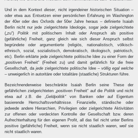
Und in dem Kontext
dieser
, nicht irgendeiner
historischen
Situation –
oder etwa aus Entsetzen einer persönlichen Erfahrung im Washington
der 40er oder des Oxfords der 50er Jahre heraus – definierte Isaiah
Berlin nicht nur jede zielgerichtete Ideologie, sogar jede zielgerichtete
(„zu“)
Politik
mit politischem Inhalt oder Anspruch als positive
(gefährliche) Freiheit, ganz gleich wie sich dieser Anspruch selbst
begründete oder argumentierte (religiös, nationalistisch, völkisch-
ethnisch, sozial, sozialistisch, demokratisch, ökologisch, patriotisch,
etc). Berlin erklärte jede zielgerichtete politische Idee zu einer Form der
„positiven Freiheit“ (Freiheit zu) und damit gefährlich für die freie
Gesellschaft, da
jede
zielgerichtete politische Idee –
völlig egal welche
– unweigerlich in autoritäre oder totalitäre (staatliche) Strukturen führe.
Bezeichnenderweise beschränkte Isaiah Berlin seine These der
gefährlichen zielgerichteten „positiven Freiheit“ auf die
Politik
und nicht
etwa auf z.B. die „
Geldpolitik“
von Banken oder auf Eigentum
basierende Herrschaftsverhältnisse. Finanzielle, ständische oder
jedwede andere Hierarchien, Privilegien oder zielgerichtete Aktivitäten
zur offenen oder verdeckten Kontrolle der Gesellschaft bzw. deren
Aufrechterhaltung für den eigenen Profit, all das fiel nicht unter Berlins
positive (gefährliche) Freiheit, wenn sie nicht staatlich waren,
weil
sie
nicht staatlich waren.