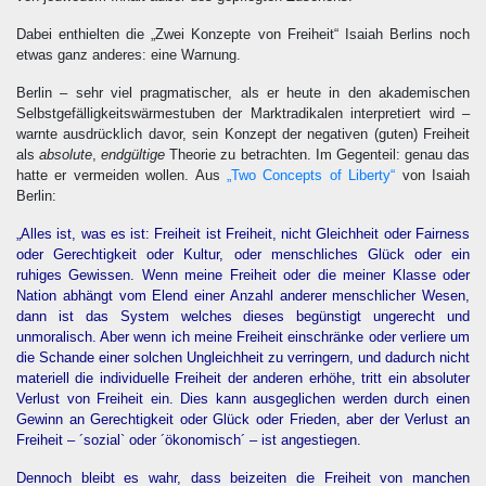
Dabei enthielten die „Zwei Konzepte von Freiheit“ Isaiah Berlins noch
etwas ganz anderes: eine Warnung.
Berlin – sehr viel pragmatischer, als er heute in den akademischen
Selbstgefälligkeitswärmestuben der Marktradikalen interpretiert wird –
warnte ausdrücklich davor, sein Konzept der negativen (guten) Freiheit
als
absolute
,
endgültige
Theorie zu betrachten. Im Gegenteil: genau das
hatte er vermeiden wollen. Aus
„Two Concepts of Liberty“
von Isaiah
Berlin:
„Alles ist, was es ist: Freiheit ist Freiheit, nicht Gleichheit oder Fairness
oder Gerechtigkeit oder Kultur, oder menschliches Glück oder ein
ruhiges Gewissen. Wenn meine Freiheit oder die meiner Klasse oder
Nation abhängt vom Elend einer Anzahl anderer menschlicher Wesen,
dann ist das System welches dieses begünstigt ungerecht und
unmoralisch. Aber wenn ich meine Freiheit einschränke oder verliere um
die Schande einer solchen Ungleichheit zu verringern, und dadurch nicht
materiell die individuelle Freiheit der anderen erhöhe, tritt ein absoluter
Verlust von Freiheit ein. Dies kann ausgeglichen werden durch einen
Gewinn an Gerechtigkeit oder Glück oder Frieden, aber der Verlust an
Freiheit – ´sozial` oder ´ökonomisch´ – ist angestiegen.
Dennoch bleibt es wahr, dass beizeiten die Freiheit von manchen