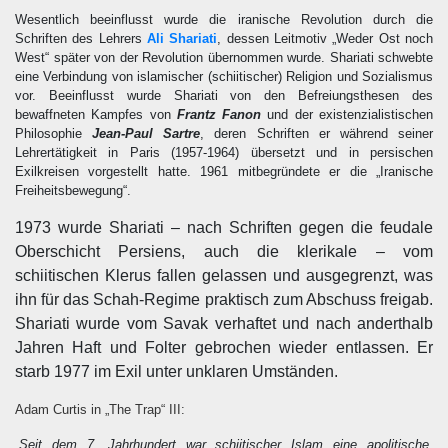
Wesentlich beeinflusst wurde die iranische Revolution durch die
Schriften des Lehrers
Ali Shariati
, dessen Leitmotiv „Weder Ost noch
West“ später von der Revolution übernommen wurde. Shariati schwebte
eine Verbindung von islamischer (schiitischer) Religion und Sozialismus
vor. Beeinflusst wurde Shariati von den Befreiungsthesen des
bewaffneten Kampfes von
Frantz Fanon
und der existenzialistischen
Philosophie
Jean-Paul Sartre
, deren Schriften er während seiner
Lehrertätigkeit in Paris (1957-1964) übersetzt und in persischen
Exilkreisen vorgestellt hatte. 1961 mitbegründete er die „Iranische
Freiheitsbewegung“.
1973 wurde Shariati – nach Schriften gegen die feudale
Oberschicht Persiens, auch die klerikale – vom
schiitischen Klerus fallen gelassen und ausgegrenzt, was
ihn für das Schah-Regime praktisch zum Abschuss freigab.
Shariati wurde vom Savak verhaftet und nach anderthalb
Jahren Haft und Folter gebrochen wieder entlassen. Er
starb 1977 im Exil unter unklaren Umständen.
Adam Curtis in „The Trap“ III:
„Seit dem 7. Jahrhundert war schiitischer Islam eine apolitische,