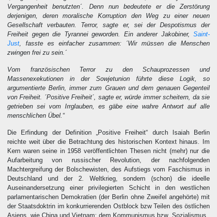
Vergangenheit benutzten´. Denn nun bedeutete er die Zerstörung
derjenigen, deren moralische Korruption den Weg zu einer neuen
Gesellschaft verbauten. Terror, sagte er, sei der Despotismus der
Freiheit gegen die Tyrannei geworden. Ein anderer Jakobiner,
Saint-
Just
, fasste es einfacher zusammen: ´Wir müssen die Menschen
zwingen frei zu sein.´
Vom französischen Terror zu den Schauprozessen und
Massenexekutionen in der Sowjetunion führte diese Logik, so
argumentierte Berlin, immer zum Grauen und dem genauen Gegenteil
von Freiheit. ´Positive Freiheit´, sagte er, würde immer scheitern, da sie
getrieben sei vom Irrglauben, es gäbe eine wahre Antwort auf alle
menschlichen Übel.“
Die Erfindung der Definition „Positive Freiheit“ durch Isaiah Berlin
reichte weit über die Betrachtung des historischen Kontext hinaus. Im
Kern waren seine in 1958 veröffentlichten Thesen nicht (mehr) nur die
Aufarbeitung von russischer Revolution, der nachfolgenden
Machtergreifung der Bolschewisten, des Aufstiegs vom Faschismus in
Deutschland und der 2. Weltkrieg, sondern (schon) die ideelle
Auseinandersetzung einer privilegierten Schicht in den westlichen
parlamentarischen Demokratien (der Berlin ohne Zweifel angehörte) mit
der Staatsdoktrin im konkurrierenden Ostblock bzw Teilen des östlichen
Asiens, wie China und Vietnam: dem Kommunismus bzw Sozialismus.