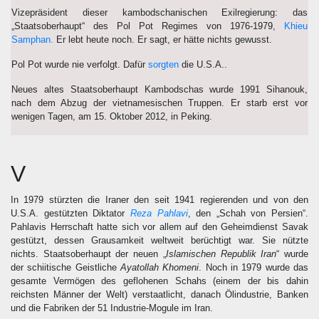
Vizepräsident dieser kambodschanischen Exilregierung: das
„Staatsoberhaupt“ des Pol Pot Regimes von 1976-1979,
Khieu
Samphan.
Er lebt heute noch. Er sagt, er hätte nichts gewusst.
Pol Pot wurde nie verfolgt. Dafür
sorgten
die U.S.A..
Neues altes Staatsoberhaupt Kambodschas wurde 1991 Sihanouk,
nach dem Abzug der vietnamesischen Truppen. Er starb erst vor
wenigen Tagen, am 15. Oktober 2012, in Peking.
V
In 1979 stürzten die Iraner den seit 1941 regierenden und von den
U.S.A. gestützten Diktator
Reza Pahlavi
, den „Schah von Persien“.
Pahlavis Herrschaft hatte sich vor allem auf den Geheimdienst Savak
gestützt, dessen Grausamkeit weltweit berüchtigt war. Sie nützte
nichts. Staatsoberhaupt der neuen „
Islamischen Republik Iran
“ wurde
der schiitische Geistliche
Ayatollah Khomeni
. Noch in 1979 wurde das
gesamte Vermögen des geflohenen Schahs (einem der bis dahin
reichsten Männer der Welt) verstaatlicht, danach Ölindustrie, Banken
und die Fabriken der 51 Industrie-Mogule im Iran.