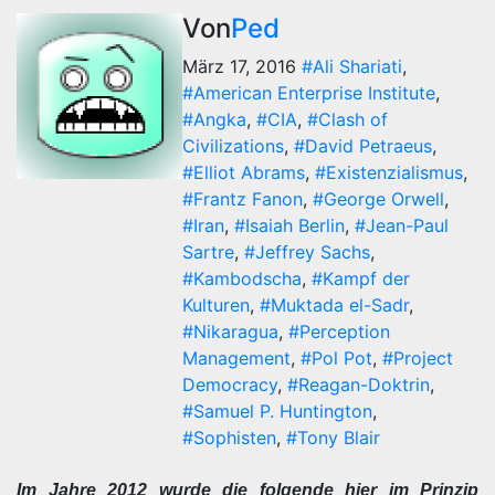
Von
Ped
März 17, 2016
#Ali Shariati
,
#American Enterprise Institute
,
#Angka
,
#CIA
,
#Clash of
Civilizations
,
#David Petraeus
,
#Elliot Abrams
,
#Existenzialismus
,
#Frantz Fanon
,
#George Orwell
,
#Iran
,
#Isaiah Berlin
,
#Jean-Paul
Sartre
,
#Jeffrey Sachs
,
#Kambodscha
,
#Kampf der
Kulturen
,
#Muktada el-Sadr
,
#Nikaragua
,
#Perception
Management
,
#Pol Pot
,
#Project
Democracy
,
#Reagan-Doktrin
,
#Samuel P. Huntington
,
#Sophisten
,
#Tony Blair
Im Jahre 2012 wurde die folgende hier im Prinzip