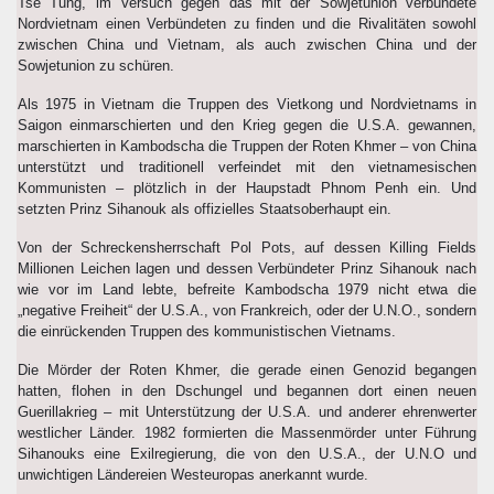
Tse Tung, im Versuch gegen das mit der Sowjetunion verbündete
Nordvietnam einen Verbündeten zu finden und die Rivalitäten sowohl
zwischen China und Vietnam, als auch zwischen China und der
Sowjetunion zu schüren.
Als 1975 in Vietnam die Truppen des Vietkong und Nordvietnams in
Saigon einmarschierten und den Krieg gegen die U.S.A. gewannen,
marschierten in Kambodscha die Truppen der Roten Khmer – von China
unterstützt und traditionell verfeindet mit den vietnamesischen
Kommunisten – plötzlich in der Haupstadt Phnom Penh ein. Und
setzten Prinz Sihanouk als offizielles Staatsoberhaupt ein.
Von der Schreckensherrschaft Pol Pots, auf dessen Killing Fields
Millionen Leichen lagen und dessen Verbündeter Prinz Sihanouk nach
wie vor im Land lebte, befreite Kambodscha 1979 nicht etwa die
„negative Freiheit“ der U.S.A., von Frankreich, oder der U.N.O., sondern
die einrückenden Truppen des kommunistischen Vietnams.
Die Mörder der Roten Khmer, die gerade einen Genozid begangen
hatten, flohen in den Dschungel und begannen dort einen neuen
Guerillakrieg – mit Unterstützung der U.S.A. und anderer ehrenwerter
westlicher Länder. 1982 formierten die Massenmörder unter Führung
Sihanouks eine Exilregierung, die von den U.S.A., der U.N.O und
unwichtigen Ländereien Westeuropas anerkannt wurde.