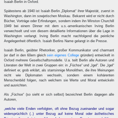
Isaiah Berlin in Oxford.
Spätestens ab 1940 ist Isaiah Berlin „Diplomat“ ihrer Majestät, zuerst in
Washington, dann im sowjetischen Moskau. Bekannt wird er nicht durch
Bücher, Vorträge oder Erfindungen, sondern indem ihn Winston Churchill
1949 bei einem Dinner mit dem u.s.-amerikanischen Irving Berlin
verwechselt und von diesem detaillierte Informationen über die Lage in
Washington verlangt. Irving Berlin macht nachfolgend die peinliche
Angelegenheit öffentlich. Isaiah Berlins Name gelangt in die Presse.
Isaiah Berlin, geübter Rhetoriker, großer Kommunikator und charmant
(er darf in den 60ern gleich
sein eigenes College
gründen) entwickelt in
Oxford mehrere Gesellschaftsmodelle. U.a. teilt Berlin alle Autoren und
Literaten der Welt in zwei Gruppen ein: in „Füchse“ und „Igel“. Die „Igel“
definiert er, grob erklärt, als starrsinnige Monolithen, die ihre Meinungen
nicht wie Diplomaten wechseln, sondern einem kohärenten
Menschenbild folgen, nach welchem sie Werte und Moral entwickeln
und ausrichten.
Als „Füchse“ (so sieht er sich selbst) bezeichnet Berlin dagegen alle
Autoren,
„welche viele Enden verfolgten, oft ohne Bezug zueinander und sogar
widersprüchlich (..) unter Bezug auf keine Moral oder ästhetisches