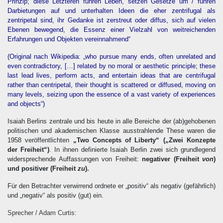
Prinzip; diese Letzteren führen Leben, setzen Gesetze um / führen
Darbietungen auf und unterhalten Ideen die eher zentrifugal als
zentripetal sind, ihr Gedanke ist zerstreut oder diffus, sich auf vielen
Ebenen bewegend, die Essenz einer Vielzahl von weitreichenden
Erfahrungen und Objekten vereinnahmend“
(Original nach
Wikipedia
: „who pursue many ends, often unrelated and
even contradictory, […] related by no moral or aesthetic principle; these
last lead lives, perform acts, and entertain ideas that are centrifugal
rather than centripetal, their thought is scattered or diffused, moving on
many levels, seizing upon the essence of a vast variety of experiences
and objects“)
Isaiah Berlins zentrale und bis heute in alle Bereiche der (ab)gehobenen
politischen und akademischen Klasse ausstrahlende These waren die
1958 veröffentlichten
„Two Concepts of Liberty“ („Zwei Konzepte
der Freiheit“)
. In ihnen definierte Isaiah Berlin zwei sich grundlegend
widersprechende Auffassungen von Freiheit:
negativer (Freiheit
von
)
und positiver (Freiheit
zu
).
Für den Betrachter verwirrend ordnete er „positiv“ als negativ (gefährlich)
und „negativ“ als positiv (gut) ein.
Sprecher / Adam Curtis: