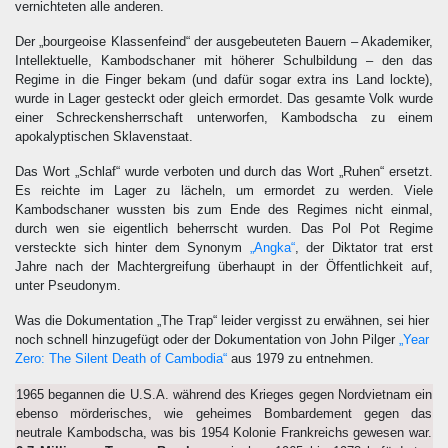
vernichteten alle anderen.
Der „bourgeoise Klassenfeind“ der ausgebeuteten Bauern – Akademiker,
Intellektuelle, Kambodschaner mit höherer Schulbildung – den das
Regime in die Finger bekam (und dafür sogar extra ins Land lockte),
wurde in Lager gesteckt oder gleich ermordet. Das gesamte Volk wurde
einer Schreckensherrschaft unterworfen, Kambodscha zu einem
apokalyptischen Sklavenstaat.
Das Wort „Schlaf“ wurde verboten und durch das Wort „Ruhen“ ersetzt.
Es reichte im Lager zu lächeln, um ermordet zu werden. Viele
Kambodschaner wussten bis zum Ende des Regimes nicht einmal,
durch wen sie eigentlich beherrscht wurden. Das Pol Pot Regime
versteckte sich hinter dem Synonym
„Angka“
, der Diktator trat erst
Jahre nach der Machtergreifung überhaupt in der Öffentlichkeit auf,
unter Pseudonym.
Was die Dokumentation „The Trap“ leider vergisst zu erwähnen, sei hier
noch schnell hinzugefügt oder der Dokumentation von John Pilger
„Year
Zero: The Silent Death of Cambodia“
aus 1979 zu entnehmen.
1965 begannen die U.S.A. während des Krieges gegen Nordvietnam ein
ebenso mörderisches, wie geheimes Bombardement gegen das
neutrale Kambodscha, was bis 1954 Kolonie Frankreichs gewesen war.