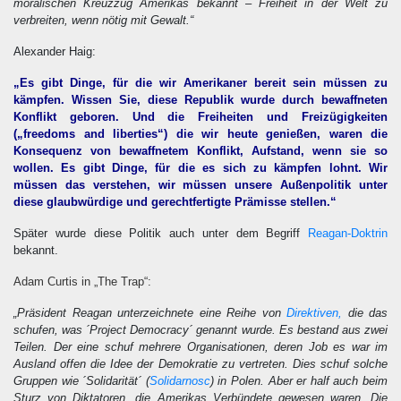
moralischen Kreuzzug Amerikas bekannt – Freiheit in der Welt zu
verbreiten, wenn nötig mit Gewalt.“
Alexander Haig:
„Es gibt Dinge, für die wir Amerikaner bereit sein müssen zu
kämpfen. Wissen Sie, diese Republik wurde durch bewaffneten
Konflikt geboren. Und die Freiheiten und Freizügigkeiten
(„freedoms and liberties“) die wir heute genießen, waren die
Konsequenz von bewaffnetem Konflikt, Aufstand, wenn sie so
wollen. Es gibt Dinge, für die es sich zu kämpfen lohnt. Wir
müssen das verstehen, wir müssen unsere Außenpolitik unter
diese glaubwürdige und gerechtfertigte Prämisse stellen.“
Später wurde diese Politik auch unter dem Begriff
Reagan-Doktrin
bekannt.
Adam Curtis in „The Trap“:
„Präsident Reagan unterzeichnete eine Reihe von
Direktiven,
die das
schufen, was ´Project Democracy´ genannt wurde. Es bestand aus zwei
Teilen. Der eine schuf mehrere Organisationen, deren Job es war im
Ausland offen die Idee der Demokratie zu vertreten. Dies schuf solche
Gruppen wie ´Solidarität´ (
Solidarnosc
) in Polen. Aber er half auch beim
Sturz von Diktatoren, die Amerikas Verbündete gewesen waren. Die