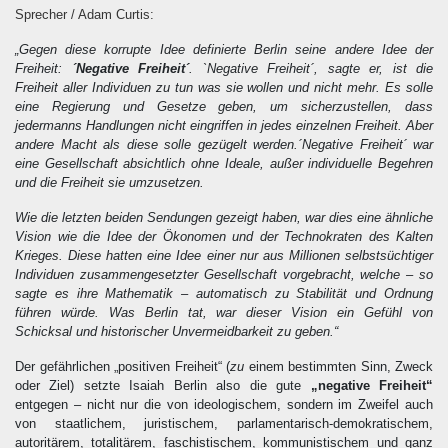
Sprecher / Adam Curtis:
„Gegen diese korrupte Idee definierte Berlin seine andere Idee der
Freiheit:
´Negative Freiheit´
. `Negative Freiheit´, sagte er, ist die
Freiheit aller Individuen zu tun was sie wollen und nicht mehr. Es solle
eine Regierung und Gesetze geben, um sicherzustellen, dass
jedermanns Handlungen nicht eingriffen in jedes einzelnen Freiheit. Aber
andere Macht als diese solle gezügelt werden.´Negative Freiheit´ war
eine Gesellschaft absichtlich ohne Ideale, außer individuelle Begehren
und die Freiheit sie umzusetzen.
Wie die letzten beiden Sendungen gezeigt haben, war dies eine ähnliche
Vision wie die Idee der Ökonomen und der Technokraten des Kalten
Krieges. Diese hatten eine Idee einer nur aus Millionen selbstsüchtiger
Individuen zusammengesetzter Gesellschaft vorgebracht, welche – so
sagte es ihre Mathematik – automatisch zu Stabilität und Ordnung
führen würde. Was Berlin tat, war dieser Vision ein Gefühl von
Schicksal und historischer Unvermeidbarkeit zu geben.“
Der gefährlichen „positiven Freiheit“ (
zu
einem bestimmten Sinn, Zweck
oder Ziel) setzte Isaiah Berlin also die gute
„negative Freiheit“
entgegen – nicht nur die von ideologischem, sondern im Zweifel auch
von staatlichem, juristischem, parlamentarisch-demokratischem,
autoritärem, totalitärem, faschistischem, kommunistischem und ganz