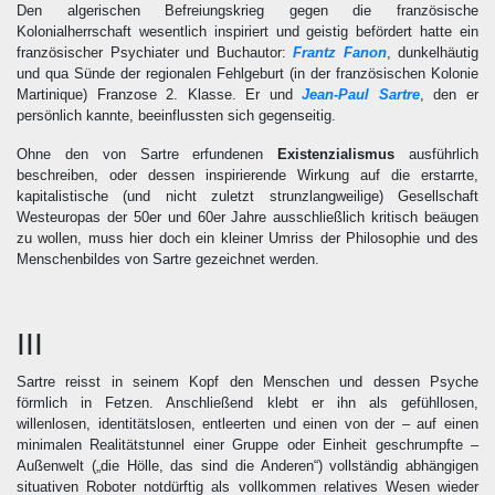
Den algerischen Befreiungskrieg gegen die französische
Kolonialherrschaft wesentlich inspiriert und geistig befördert hatte ein
französischer Psychiater und Buchautor:
Frantz Fanon
, dunkelhäutig
und qua Sünde der regionalen Fehlgeburt (in der französischen Kolonie
Martinique) Franzose 2. Klasse. Er und
Jean-Paul Sartre
, den er
persönlich kannte, beeinflussten sich gegenseitig.
Ohne den von Sartre erfundenen
Existenzialismus
ausführlich
beschreiben, oder dessen inspirierende Wirkung auf die erstarrte,
kapitalistische (und nicht zuletzt strunzlangweilige) Gesellschaft
Westeuropas der 50er und 60er Jahre ausschließlich kritisch beäugen
zu wollen, muss hier doch ein kleiner Umriss der Philosophie und des
Menschenbildes von Sartre gezeichnet werden.
III
Sartre reisst in seinem Kopf den Menschen und dessen Psyche
förmlich in Fetzen. Anschließend klebt er ihn als gefühllosen,
willenlosen, identitätslosen, entleerten und einen von der – auf einen
minimalen Realitätstunnel einer Gruppe oder Einheit geschrumpfte –
Außenwelt („die Hölle, das sind die Anderen“) vollständig abhängigen
situativen Roboter notdürftig als vollkommen relatives Wesen wieder