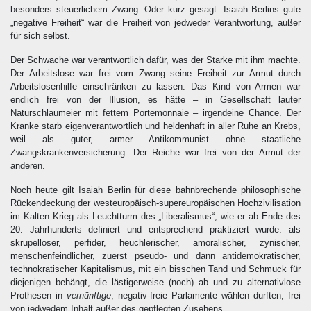
besonders steuerlichem Zwang. Oder kurz gesagt: Isaiah Berlins gute
„negative Freiheit“ war die Freiheit von jedweder Verantwortung, außer
für sich selbst.
Der Schwache war verantwortlich dafür, was der Starke mit ihm machte.
Der Arbeitslose war frei vom Zwang seine Freiheit zur Armut durch
Arbeitslosenhilfe einschränken zu lassen. Das Kind von Armen war
endlich frei von der Illusion, es hätte – in Gesellschaft lauter
Naturschlaumeier mit fettem Portemonnaie – irgendeine Chance. Der
Kranke starb eigenverantwortlich und heldenhaft in aller Ruhe an Krebs,
weil als guter, armer Antikommunist ohne staatliche
Zwangskrankenversicherung. Der Reiche war frei von der Armut der
anderen.
Noch heute gilt Isaiah Berlin für diese bahnbrechende philosophische
Rückendeckung der westeuropäisch-supereuropäischen Hochzivilisation
im Kalten Krieg als Leuchtturm des „Liberalismus“, wie er ab Ende des
20. Jahrhunderts definiert und entsprechend praktiziert wurde: als
skrupelloser, perfider, heuchlerischer, amoralischer, zynischer,
menschenfeindlicher, zuerst pseudo- und dann antidemokratischer,
technokratischer Kapitalismus, mit ein bisschen Tand und Schmuck für
diejenigen behängt, die lästigerweise (noch) ab und zu alternativlose
Prothesen in
vernünftige
, negativ-freie Parlamente wählen durften, frei
von jedwedem Inhalt außer des gepflegten Zusehens.