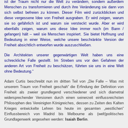
ist der Traum nicht nur die Welt zu verändern, sondern außerdem
Menschen zu transformieren und durch ihre Veränderung sie dann von
sich selbst befreien zu können. Dieser Film wird zurückblicken und
diese vergessene Idee von Freiheit ausgraben. Er wird zeigen, warum
sie so gefährlich ist und warum sie versteckt wurde. Aber er wird
ebenfalls zeigen, warum uns diese Idee immer noch (im Bann /
gefangen) hält – weil sie Menschen inspiriert. Sie bietet Hoffnung und
Bedeutung in einer Weise, welche unsere beschränkte Version der
Freiheit absichtlich entworfen wurde auszuschließen.
Die Architekten unserer gegenwärtigen Welt haben uns eine
schreckliche Falle gestellt. Im Streben uns vor den Gefahren der
anderen Art von Freiheit zu beschützen, führten sie uns in eine Welt
ohne Bedeutung.“
Adam Curtis beschreibt nun im dritten Teil von „Die Falle – Was mit
unserem Traum von Freiheit geschah“ die Erfindung der Definition von
Freiheit als zweier grundlegend verschiedener und sich diametral
widersprechender Versionen durch einen seinerzeit einflussreichsten
Philosophen des Vereinigten Königreiches, dessen zu Zeiten des Kalten
Krieges entwickelte Lehren bis heute im gesamten „westlichen“
Einflussbereich von Madrid bis Melbourne als (welt)politisches
Grundlagenwerk angesehen werden:
Isaiah Berlin
.