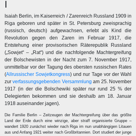
I
Isaiah Berlin, im Kaiserreich / Zarenreich Russland 1909 in
Riga geboren und später in St. Petersburg zweisprachig
(russisch, deutsch) aufgewachsen, erlebt als Kind die
Revolution gegen den Zaren im Februar 1917, die
Entstehung einer provisorischen Räterepublik Russland
(„Sowjet“ – „Rat“) und die nachfolgende Machtergreifung
der Bolschewisten in der Nacht zum 7. November 1917,
unmittelbar vor der Tagung des obersten russischen Rates
(
Allrussischer Sowjetkongress
) und nur Tage vor der Wahl
zur
verfassungsgebenden Versammlung
am 25. November
1917 (in der die Bolschewiki später nur rund 25 % der
Delegierten bekommen und sie deshalb am 18. Januar
1918 auseinander jagen).
Die Familie Berlin – Zeitzeugen der Machtergreifung über das größte
Land der Erde durch eine winzige, aber straff organisierte Gruppe –
wandert 1920 zunächst wieder nach Riga im nun unabhängigen Litauen
aus und Anfang 1921 weiter nach Großbritannien. Dort studiert der junge