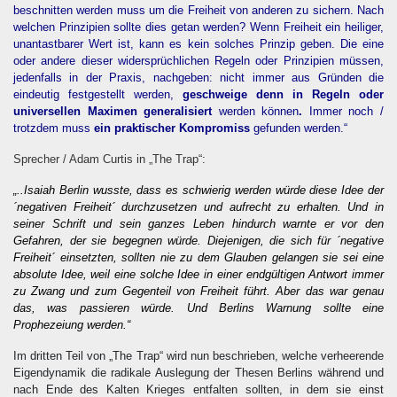
beschnitten werden muss um die Freiheit von anderen zu sichern. Nach
welchen Prinzipien sollte dies getan werden? Wenn Freiheit ein heiliger,
unantastbarer Wert ist, kann es kein solches Prinzip geben. Die eine
oder andere dieser widersprüchlichen Regeln oder Prinzipien müssen,
jedenfalls in der Praxis, nachgeben: nicht immer aus Gründen die
eindeutig festgestellt werden,
geschweige denn in Regeln oder
universellen Maximen generalisiert
werden können
.
Immer noch /
trotzdem muss
ein praktischer Kompromiss
gefunden werden.“
Sprecher / Adam Curtis in „The Trap“:
„..Isaiah Berlin wusste, dass es schwierig werden würde diese Idee der
´negativen Freiheit´ durchzusetzen und aufrecht zu erhalten. Und in
seiner Schrift und sein ganzes Leben hindurch warnte er vor den
Gefahren, der sie begegnen würde. Diejenigen, die sich für ´negative
Freiheit´ einsetzten, sollten nie zu dem Glauben gelangen sie sei eine
absolute Idee, weil eine solche Idee in einer endgültigen Antwort immer
zu Zwang und zum Gegenteil von Freiheit führt. Aber das war genau
das, was passieren würde. Und Berlins Warnung sollte eine
Prophezeiung werden.“
Im dritten Teil von „The Trap“ wird nun beschrieben, welche verheerende
Eigendynamik die radikale Auslegung der Thesen Berlins während und
nach Ende des Kalten Krieges entfalten sollten, in dem sie einst