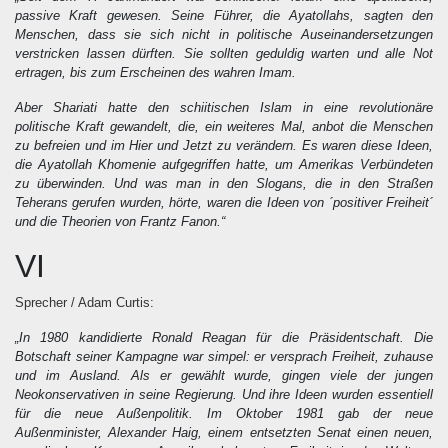
passive Kraft gewesen. Seine Führer, die Ayatollahs, sagten den
Menschen, dass sie sich nicht in politische Auseinandersetzungen
verstricken lassen dürften. Sie sollten geduldig warten und alle Not
ertragen, bis zum Erscheinen des wahren Imam.
Aber Shariati hatte den schiitischen Islam in eine revolutionäre
politische Kraft gewandelt, die, ein weiteres Mal, anbot die Menschen
zu befreien und im Hier und Jetzt zu verändern. Es waren diese Ideen,
die Ayatollah Khomenie aufgegriffen hatte, um Amerikas Verbündeten
zu überwinden. Und was man in den Slogans, die in den Straßen
Teherans gerufen wurden, hörte, waren die Ideen von ´positiver Freiheit´
und die Theorien von Frantz Fanon.“
VI
Sprecher / Adam Curtis:
„In 1980 kandidierte Ronald Reagan für die Präsidentschaft. Die
Botschaft seiner Kampagne war simpel: er versprach Freiheit, zuhause
und im Ausland. Als er gewählt wurde, gingen viele der jungen
Neokonservativen in seine Regierung. Und ihre Ideen wurden essentiell
für die neue Außenpolitik. Im Oktober 1981 gab der neue
Außenminister, Alexander Haig, einem entsetzten Senat einen neuen,