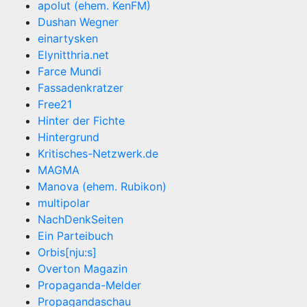
apolut (ehem. KenFM)
Dushan Wegner
einartysken
Elynitthria.net
Farce Mundi
Fassadenkratzer
Free21
Hinter der Fichte
Hintergrund
Kritisches-Netzwerk.de
MAGMA
Manova (ehem. Rubikon)
multipolar
NachDenkSeiten
Ein Parteibuch
Orbis[nju:s]
Overton Magazin
Propaganda-Melder
Propagandaschau