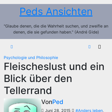
Zum
Peds Ansichten
Inhalt
springen
"Glaube denen, die die Wahrheit suchen, und zweifle an
denen, die sie gefunden haben." (André Gide)
Psychologie und Philosophie
Fleischeslust und ein
Blick über den
Tellerrand
Von
Ped
Juni 28, 2015
#Anders leben
,