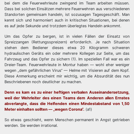
bei dem die Feuerwehrleute zwingend im Team arbeiten müssen.
Dass bei solchen Einsätzen mehrere Feuerwehren aus verschiedenen
Standorten gemeinsam handeln, ist sozusagen Tagesgeschäft. Man
kennt sich und harmoniert auch in kritischen Situationen, bei denen
es auf jede Sekunde und trotzdem überlegtes Handeln ankommt.
Um das Opfer zu bergen, ist in vielen Fällen der Einsatz von
Spreizzangen (Rettungsspreizern) erforderlich. Je nach Situation
stehen dem Bediener dieses etwa 20 Kilogramm schweren
hydraulischen Geräts ein oder mehrere Kollegen zur Seite, um das
Fahrzeug und das Opfer zu sichern (1). Im speziellen Fall war es ein
Dreier-Team. Feuerwehrleute in Montur haben — wohl eher weniger
wegen „dem gefährlichen Virus“ — Helme mit Visieren auf dem Kopf.
Diese Anmerkung erscheint mir wichtig, um die Absurdität des nun
Beschriebenen noch deutlicher zu machen.
Denn es kam es zu einer heftigen verbalen Auseinandersetzung,
weil der Wehrleiter des einen Teams dem Anderen allen Ernstes
abverlangte, dass die Helfenden einen Mindestabstand von 1,50
Meter einhalten sollten — „wegen Corona“.
(a1)
So etwas geschieht, wenn Menschen permanent in Angst getrieben
werden. Sie werden irrational.