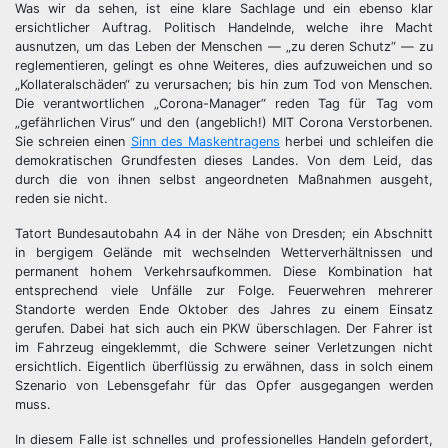
Was wir da sehen, ist eine klare Sachlage und ein ebenso klar
ersichtlicher Auftrag. Politisch Handelnde, welche ihre Macht
ausnutzen, um das Leben der Menschen — „zu deren Schutz“ — zu
reglementieren, gelingt es ohne Weiteres, dies aufzuweichen und so
„Kollateralschäden“ zu verursachen; bis hin zum Tod von Menschen.
Die verantwortlichen „Corona-Manager“ reden Tag für Tag vom
„gefährlichen Virus“ und den (angeblich!) MIT Corona Verstorbenen.
Sie schreien einen
Sinn des Maskentragens
herbei und schleifen die
demokratischen Grundfesten dieses Landes. Von dem Leid, das
durch die von ihnen selbst angeordneten Maßnahmen ausgeht,
reden sie nicht.
Tatort Bundesautobahn A4 in der Nähe von Dresden; ein Abschnitt
in bergigem Gelände mit wechselnden Wetterverhältnissen und
permanent hohem Verkehrsaufkommen. Diese Kombination hat
entsprechend viele Unfälle zur Folge. Feuerwehren mehrerer
Standorte werden Ende Oktober des Jahres zu einem Einsatz
gerufen. Dabei hat sich auch ein PKW überschlagen. Der Fahrer ist
im Fahrzeug eingeklemmt, die Schwere seiner Verletzungen nicht
ersichtlich. Eigentlich überflüssig zu erwähnen, dass in solch einem
Szenario von Lebensgefahr für das Opfer ausgegangen werden
muss.
In diesem Falle ist schnelles und professionelles Handeln gefordert,