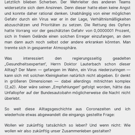
Letztlich blieben Scherben. Der Wehrleiter des anderen Teams
widersetzte sich dem Ansinnen. Denn dieser hatte eben keine Angst
und konnte daher rational denken. Unabhängig von einer möglichen
Gefahr durch ein Virus war er in der Lage, Verhältnismäßigkeiten
abzuschätzen und Prioritäten zu setzen. Die Rettung des Opfers
hatte Vorrang vor der geschätzten Gefahr von 0,0000001 Prozent,
sich in freiem Gelände einen solchen Erreger einzufangen, an dem
man dann auch noch selbst oder andere erkranken könnten. Man
trennte sich in gespannter Atmosphäre.
Was interessiert den regierungsseitig geadelten
„Gesundheitsexperten“, Herrn Doktor Lauterbach schon dieser
Alltag? Der Mann — gefangen im Wahn, ein Virus niederzuringen —
kann sich mit solchen Kleinigkeiten natürlich nicht abgeben. Er denkt
in größeren Dimensionen — dabei allerdings mitnichten komplex
(2,a2). Aber wäre seinen „Empfehlungen“ gefolgt worden, hätte das
Unfallopfer auf der Bundesautobahn möglicherweise die Nacht nicht
überlebt.
So weit diese Alltagsgeschichte aus Coronazeiten und ich
wiederhole etwas abgewandelt die eingangs gestellte Frage:
Wollen wir zukünftig tatsächlich so leben? Und wenn nicht: Wie
wollen wir also zukünftig unser Zusammenleben gestalten?