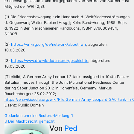
Friedensorganisation, und mitgegründet von Bertha von Suttner – ist
Mitglied der WRI (2,3).
(1) Die Friedensbewegung : ein Handbuch d. Weltfriedensströmungen
d. Gegenwart; Walter Fabian [Hrsg.]; Köln: Bund-Verlag, 1985; Repr.
d. 1922 in Berlin erschienenen Handbuchs, ISBN: 3766309454,
S.130ff
(2)
https://wri-irg.org/de/network/about_wri
; abgerufen:
10.03.2020
(3)
https://www.dfg-vk.de/unsere-geschichte
; abgerufen:
10.03.2020
(Titelbild) A German Army Leopard 2 tank, assigned to 104th Panzer
Battalion, moves through the Joint Multinational Readiness Center
during Saber Junction 2012 in Hohenfels, Germany; Markus
Rauchenberger; 25.02.2012;
https://en.wikipedia.org/wiki/File:German_Army_Leopard_2A6_tank_in_
Lizenz: Public Domain
Beitragsnavigation
Gedanken um eine Reuters-Meldung
Der Macht recht gemacht
Von
Ped