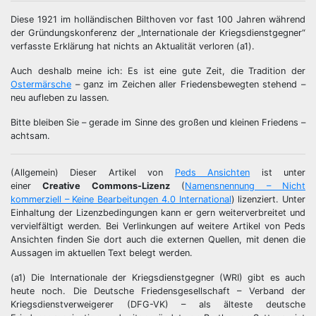
Diese 1921 im holländischen Bilthoven vor fast 100 Jahren während
der Gründungskonferenz der „Internationale der Kriegsdienstgegner“
verfasste Erklärung hat nichts an Aktualität verloren (a1).
Auch deshalb meine ich: Es ist eine gute Zeit, die Tradition der
Ostermärsche
– ganz im Zeichen aller Friedensbewegten stehend –
neu aufleben zu lassen.
Bitte bleiben Sie – gerade im Sinne des großen und kleinen Friedens –
achtsam.
(Allgemein) Dieser Artikel von
Peds Ansichten
ist unter
einer
Creative Commons-Lizenz
(
Namensnennung – Nicht
kommerziell – Keine Bearbeitungen 4.0 International
) lizenziert. Unter
Einhaltung der Lizenzbedingungen kann er gern weiterverbreitet und
vervielfältigt werden. Bei Verlinkungen auf weitere Artikel von Peds
Ansichten finden Sie dort auch die externen Quellen, mit denen die
Aussagen im aktuellen Text belegt werden.
(a1) Die Internationale der Kriegsdienstgegner (WRI) gibt es auch
heute noch. Die Deutsche Friedensgesellschaft – Verband der
Kriegsdienstverweigerer (DFG-VK) – als älteste deutsche