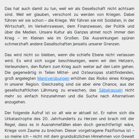
Das hat auch damit zu tun, weil wir als Gesellschaft nicht achtsam
sind. Weil wir glauben, verschont zu werden von Kriegen. Dabei
führen wir sie schon – die Kriege. Wir führen sie mit Soldaten, in der
Wirtschaft, im Verkehrswesen, dem Finanzwesen, der Politik und
über die Medien. Unsere Kultur als Ganzes atmet noch immer den
Krieg – im Kleinen wie im Großen. Die Auswirkungen spüren
schmerzhaft andere Gesellschaften jenseits unserer Grenzen.
Das wird nicht so bleiben, wenn die schiefe Ebene nicht verlassen
wird. Es wird sich sogar beschleunigen, wenn wir den Hetzern,
Verleumdern, den Rufern zum Krieg auch weiter auf den Leim gehen.
Die gegenwärtig in Teilen Mittel- und Osteuropas stattfindenden,
groß angelegten
Manöverübungen
erhöhen das Risiko eines Krieges
in unserer Region. Gleichzeitig sind sie aber eine Chance, aus der
gesellschaftlichen Lähmung zu erwachen, das
Säbelrasseln
nicht
mehr so einfach hinzunehmen und die Suche nach Alternativen
anzugehen.
Der folgende Aufruf ist so alt wie er aktuell ist. Er nahm sich die
Urkatastrophe des 20. Jahrhunderts zu Herzen und brach mit der
Regel, dass es in Ausnahmefällen eben doch gerechtfertigt wäre,
Kriege vom Zaume zu brechen. Dieser vorgetragene Pazifismus ist –
so meine ich – nicht mit dem grundsätzlichen Hinnehmen von Gewalt