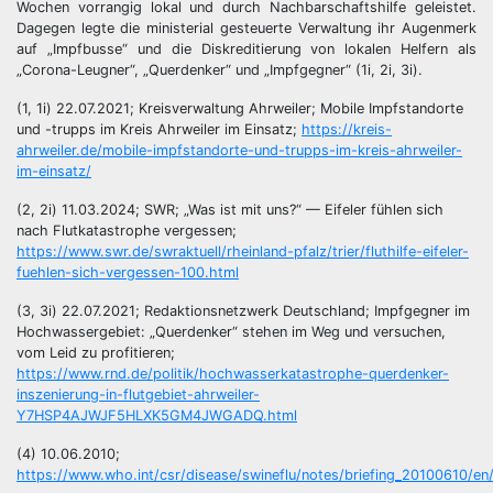
Wochen vorrangig lokal und durch Nachbarschaftshilfe geleistet.
Dagegen legte die ministerial gesteuerte Verwaltung ihr Augenmerk
auf „Impfbusse“ und die Diskreditierung von lokalen Helfern als
„Corona-Leugner“, „Querdenker“ und „Impfgegner“ (1i, 2i, 3i).
(1, 1i) 22.07.2021; Kreisverwaltung Ahrweiler; Mobile Impfstandorte
und -trupps im Kreis Ahrweiler im Einsatz;
https://kreis-
ahrweiler.de/mobile-impfstandorte-und-trupps-im-kreis-ahrweiler-
im-einsatz/
(2, 2i) 11.03.2024; SWR; „Was ist mit uns?“ — Eifeler fühlen sich
nach Flutkatastrophe vergessen;
https://www.swr.de/swraktuell/rheinland-pfalz/trier/fluthilfe-eifeler-
fuehlen-sich-vergessen-100.html
(3, 3i) 22.07.2021; Redaktionsnetzwerk Deutschland; Impfgegner im
Hochwassergebiet: „Querdenker“ stehen im Weg und versuchen,
vom Leid zu profitieren;
https://www.rnd.de/politik/hochwasserkatastrophe-querdenker-
inszenierung-in-flutgebiet-ahrweiler-
Y7HSP4AJWJF5HLXK5GM4JWGADQ.html
(4) 10.06.2010;
https://www.who.int/csr/disease/swineflu/notes/briefing_20100610/en