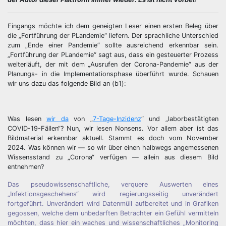
Eingangs möchte ich dem geneigten Leser einen ersten Beleg über
die „Fortführung der PLandemie“ liefern. Der sprachliche Unterschied
zum „Ende einer Pandemie“ sollte ausreichend erkennbar sein.
„Fortführung der PLandemie“ sagt aus, dass ein gesteuerter Prozess
weiterläuft, der mit dem „Ausrufen der Corona-Pandemie“ aus der
Planungs- in die Implementationsphase überführt wurde. Schauen
wir uns dazu das folgende Bild an (b1):
Was lesen
wir da
von „
7-Tage-Inzidenz
“ und „laborbestätigten
COVID-19-Fällen“? Nun, wir lesen Nonsens. Vor allem aber ist das
Bildmaterial erkennbar aktuell. Stammt es doch vom November
2024. Was können wir — so wir über einen halbwegs angemessenen
Wissensstand zu „Corona“ verfügen — allein aus diesem Bild
entnehmen?
Das pseudowissenschaftliche, verquere Auswerten eines
„Infektionsgeschehens“ wird regierungsseitig unverändert
fortgeführt. Unverändert wird Datenmüll aufbereitet und in Grafiken
gegossen, welche dem unbedarften Betrachter ein Gefühl vermitteln
möchten, dass hier ein waches und wissenschaftliches „Monitoring