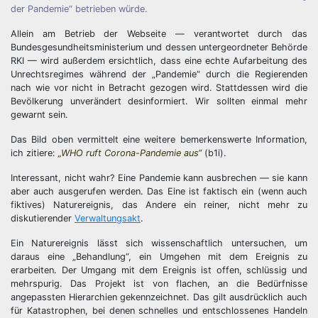
der Pandemie“ betrieben würde.
Allein am Betrieb der Webseite — verantwortet durch das
Bundesgesundheitsministerium und dessen untergeordneter Behörde
RKI — wird außerdem ersichtlich, dass eine echte Aufarbeitung des
Unrechtsregimes während der „Pandemie“ durch die Regierenden
nach wie vor nicht in Betracht gezogen wird. Stattdessen wird die
Bevölkerung unverändert desinformiert. Wir sollten einmal mehr
gewarnt sein.
Das Bild oben vermittelt eine weitere bemerkenswerte Information,
ich zitiere:
„WHO ruft Corona-Pandemie aus“
(b1i).
Interessant, nicht wahr? Eine Pandemie kann ausbrechen — sie kann
aber auch ausgerufen werden. Das Eine ist faktisch ein (wenn auch
fiktives) Naturereignis, das Andere ein reiner, nicht mehr zu
diskutierender
Verwaltungsakt
.
Ein Naturereignis lässt sich wissenschaftlich untersuchen, um
daraus eine „Behandlung“, ein Umgehen mit dem Ereignis zu
erarbeiten. Der Umgang mit dem Ereignis ist offen, schlüssig und
mehrspurig. Das Projekt ist von flachen, an die Bedürfnisse
angepassten Hierarchien gekennzeichnet. Das gilt ausdrücklich auch
für Katastrophen, bei denen schnelles und entschlossenes Handeln