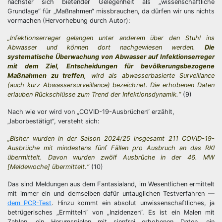
nächster sich bietender Gelegenheit als „wissenschaftliche
Grundlage“ für „Maßnahmen“ missbrauchen, da dürfen wir uns nichts
vormachen (Hervorhebung durch Autor):
„Infektionserreger gelangen unter anderem über den Stuhl ins
Abwasser und können dort nachgewiesen werden.
Die
systematische Überwachung von Abwasser auf Infektionserreger
mit dem Ziel, Entscheidungen für bevölkerungsbezogene
Maßnahmen zu treffen
, wird als abwasserbasierte
Surveillance
(auch kurz Abwassersurveillance) bezeichnet. Die erhobenen Daten
erlauben Rückschlüsse zum Trend der Infektionsdynamik.“
(9)
Nach wie vor wird von „COVID-19-Ausbrüchen“ erzählt,
„laborbestätigt“, versteht sich:
„Bisher wurden in der Saison 2024/25 insgesamt 211 COVID-19-
Ausbrüche mit mindestens fünf Fällen pro Ausbruch an das RKI
übermittelt. Davon wurden zwölf Ausbrüche in der 46. MW
[Meldewoche] übermittelt.“
(10)
Das sind Meldungen aus dem Fantasialand, im Wesentlichen ermittelt
mit immer ein und demselben dafür untauglichen Testverfahren —
dem PCR-Test
. Hinzu kommt ein absolut unwissenschaftliches, ja
betrügerisches „Ermitteln“ von „Inzidenzen“. Es ist ein Malen mit
Zahlen, ein Herumspielen mit sinnfrei erhobenen Daten, ein