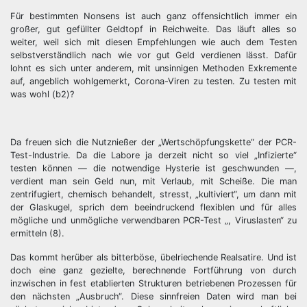
Für bestimmten Nonsens ist auch ganz offensichtlich immer ein
großer, gut gefüllter Geldtopf in Reichweite. Das läuft alles so
weiter, weil sich mit diesen Empfehlungen wie auch dem Testen
selbstverständlich nach wie vor gut Geld verdienen lässt. Dafür
lohnt es sich unter anderem, mit unsinnigen Methoden Exkremente
auf, angeblich wohlgemerkt, Corona-Viren zu testen. Zu testen mit
was wohl (b2)?
Da freuen sich die Nutznießer der „Wertschöpfungskette“ der PCR-
Test-Industrie. Da die Labore ja derzeit nicht so viel „Infizierte“
testen können — die notwendige Hysterie ist geschwunden —,
verdient man sein Geld nun, mit Verlaub, mit Scheiße. Die man
zentrifugiert, chemisch behandelt, stresst, „kultiviert“, um dann mit
der Glaskugel, sprich dem beeindruckend flexiblen und für alles
mögliche und unmögliche verwendbaren PCR-Test „, Viruslasten“ zu
ermitteln (8).
Das kommt herüber als bitterböse, übelriechende Realsatire. Und ist
doch eine ganz gezielte, berechnende Fortführung von durch
inzwischen in fest etablierten Strukturen betriebenen Prozessen für
den nächsten „Ausbruch“. Diese sinnfreien Daten wird man bei