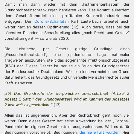
Damit man dann wieder mit dem „Instrumentenkasten“ der
Grundrechteeinschränkungen hantieren kann. Das kommt außerdem
dem Geschäftsmodell einer profitablen Krankheitsindustrie nur
entgegen. Der
Corona-Scharlatan
Karl Lauterbach arbeitet auch
weiter hart an dessen Optimierung (12). Auch daran, dass bei der
nächsten PLandemie-Scharfstellung alles „nach Recht und Gesetz“
vonstatten geht — so wie ab 2020.
Die juristische, per Gesetz gültige Grundlage, einen
„Gesundheitsnotstand“, eine „epidemische Lage nationaler
Tragweite“ auszurufen, stellt das sogenannte Infektionsschutzgesetz
(IfSG) dar. Dieses Gesetz ist per se ein Bruch des Grundgesetzes
der Bundesrepublik Deutschland. Weil es einen vermeintlichen Grund
dafür liefert, das Grundgesetz und universelle Menschenrechte außer
Kraft zu setzen.
„(5) Das Grundrecht der körperlichen Unversehrtheit (Artikel 2
Absatz 2 Satz 1 des Grundgesetzes) wird im Rahmen des Absatzes
2 insoweit eingeschränkt.“
(13)
Allein das ist ungeheuerlich. Aber der Rechtsbruch geht noch viel
weiter. Denn dieses Gesetz hat seine Anwendung bei der „Corona-
Pandemie“ im eigenen Gesetzestext ausgeschlossen. Weil es dafür
Bedingungen vorschreibt. Bedingungen,
die nie erfüllt wurden
. Hier