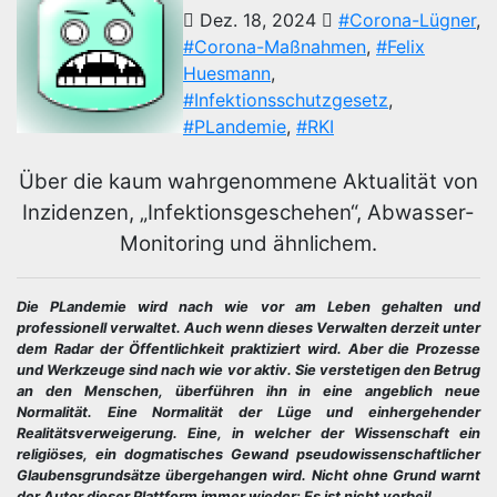
Dez. 18, 2024
#Corona-Lügner
,
#Corona-Maßnahmen
,
#Felix
Huesmann
,
#Infektionsschutzgesetz
,
#PLandemie
,
#RKI
Über die kaum wahrgenommene Aktualität von
Inzidenzen, „Infektionsgeschehen“, Abwasser-
Monitoring und ähnlichem.
Die PLandemie wird nach wie vor am Leben gehalten und
professionell verwaltet. Auch wenn dieses Verwalten derzeit unter
dem Radar der Öffentlichkeit praktiziert wird. Aber die Prozesse
und Werkzeuge sind nach wie vor aktiv. Sie verstetigen den Betrug
an den Menschen, überführen ihn in eine angeblich neue
Normalität. Eine Normalität der Lüge und einhergehender
Realitätsverweigerung. Eine, in welcher der Wissenschaft ein
religiöses, ein dogmatisches Gewand pseudowissenschaftlicher
Glaubensgrundsätze übergehangen wird. Nicht ohne Grund warnt
der Autor dieser Plattform immer wieder: Es ist nicht vorbei!