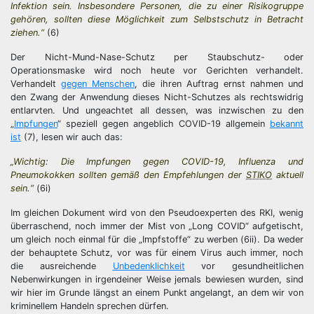
Infektion sein. Insbesondere Personen, die zu einer Risikogruppe
gehören, sollten diese Möglichkeit zum Selbstschutz in Betracht
ziehen.“
(6)
Der Nicht-Mund-Nase-Schutz per Staubschutz- oder
Operationsmaske wird noch heute vor Gerichten verhandelt.
Verhandelt
gegen Menschen
, die ihren Auftrag ernst nahmen und
den Zwang der Anwendung dieses Nicht-Schutzes als rechtswidrig
entlarvten. Und ungeachtet all dessen, was inzwischen zu den
„
Impfungen
“ speziell gegen angeblich COVID-19 allgemein
bekannt
ist
(7), lesen wir auch das:
„Wichtig: Die Impfungen gegen COVID-19, Influenza und
Pneumokokken sollten gemäß den Empfehlungen der
STIKO
aktuell
sein.“
(6i)
Im gleichen Dokument wird von den Pseudoexperten des RKI, wenig
überraschend, noch immer der Mist von „Long COVID“ aufgetischt,
um gleich noch einmal für die „Impfstoffe“ zu werben (6ii). Da weder
der behauptete Schutz, vor was für einem Virus auch immer, noch
die ausreichende
Unbedenklichkeit
vor gesundheitlichen
Nebenwirkungen in irgendeiner Weise jemals bewiesen wurden, sind
wir hier im Grunde längst an einem Punkt angelangt, an dem wir von
kriminellem Handeln sprechen dürfen.