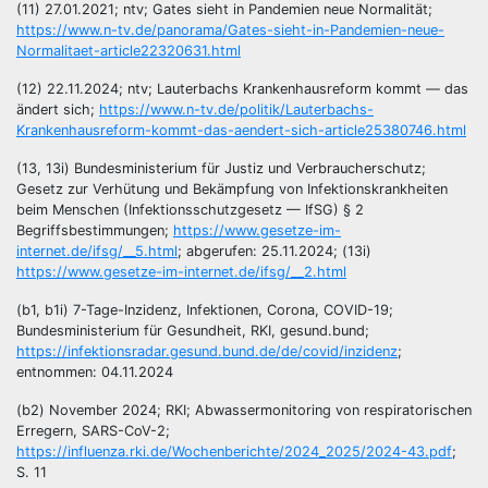
(11) 27.01.2021; ntv; Gates sieht in Pandemien neue Normalität;
https://www.n-tv.de/panorama/Gates-sieht-in-Pandemien-neue-
Normalitaet-article22320631.html
(12) 22.11.2024; ntv; Lauterbachs Krankenhausreform kommt — das
ändert sich;
https://www.n-tv.de/politik/Lauterbachs-
Krankenhausreform-kommt-das-aendert-sich-article25380746.html
(13, 13i) Bundesministerium für Justiz und Verbraucherschutz;
Gesetz zur Verhütung und Bekämpfung von Infektionskrankheiten
beim Menschen (Infektionsschutzgesetz — IfSG) § 2
Begriffsbestimmungen;
https://www.gesetze-im-
internet.de/ifsg/__5.html
; abgerufen: 25.11.2024; (13i)
https://www.gesetze-im-internet.de/ifsg/__2.html
(b1, b1i) 7-Tage-Inzidenz, Infektionen, Corona, COVID-19;
Bundesministerium für Gesundheit, RKI, gesund.bund;
https://infektionsradar.gesund.bund.de/de/covid/inzidenz
;
entnommen: 04.11.2024
(b2) November 2024; RKI; Abwassermonitoring von respiratorischen
Erregern, SARS-CoV-2;
https://influenza.rki.de/Wochenberichte/2024_2025/2024-43.pdf
;
S. 11