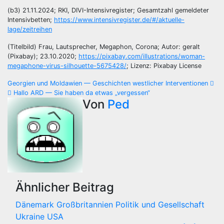
(b3) 21.11.2024; RKI, DIVI-Intensivregister; Gesamtzahl gemeldeter
Intensivbetten;
https://www.intensivregister.de/#/aktuelle-
lage/zeitreihen
(Titelbild) Frau, Lautsprecher, Megaphon, Corona; Autor: geralt
(Pixabay); 23.10.2020;
https://pixabay.com/illustrations/woman-
megaphone-virus-silhouette-5675428/
; Lizenz: Pixabay License
Beitragsnavigation
Georgien und Moldawien — Geschichten westlicher Interventionen
Hallo ARD — Sie haben da etwas „vergessen“
Von
Ped
Ähnlicher Beitrag
Dänemark
Großbritannien
Politik und Gesellschaft
Ukraine
USA