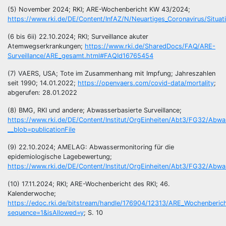
(5) November 2024; RKI; ARE-Wochenbericht KW 43/2024;
https://www.rki.de/DE/Content/InfAZ/N/Neuartiges_Coronavirus/Situat
(6 bis 6ii) 22.10.2024; RKI; Surveillance akuter
Atemwegserkrankungen;
https://www.rki.de/SharedDocs/FAQ/ARE-
Surveillance/ARE_gesamt.html#FAQId16765454
(7) VAERS, USA; Tote im Zusammenhang mit Impfung; Jahreszahlen
seit 1990; 14.01.2022;
https://openvaers.com/covid-data/mortality
;
abgerufen: 28.01.2022
(8) BMG, RKI und andere; Abwasserbasierte Surveillance;
https://www.rki.de/DE/Content/Institut/OrgEinheiten/Abt3/FG32/Abwas
__blob=publicationFile
(9) 22.10.2024; AMELAG: Abwassermonitoring für die
epidemiologische Lagebewertung;
https://www.rki.de/DE/Content/Institut/OrgEinheiten/Abt3/FG32/Abwas
(10) 17.11.2024; RKI; ARE-Wochenbericht des RKI; 46.
Kalenderwoche;
https://edoc.rki.de/bitstream/handle/176904/12313/ARE_Wochenberi
sequence=1&isAllowed=y
; S. 10