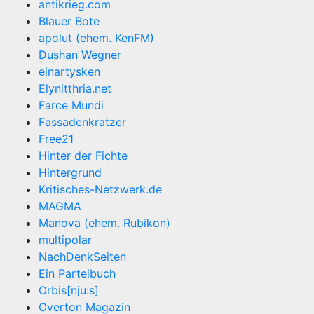
antikrieg.com
Blauer Bote
apolut (ehem. KenFM)
Dushan Wegner
einartysken
Elynitthria.net
Farce Mundi
Fassadenkratzer
Free21
Hinter der Fichte
Hintergrund
Kritisches-Netzwerk.de
MAGMA
Manova (ehem. Rubikon)
multipolar
NachDenkSeiten
Ein Parteibuch
Orbis[nju:s]
Overton Magazin