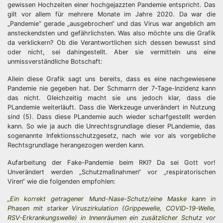
gewissen Hochzeiten einer hochgejazzten Pandemie entspricht. Das
gilt vor allem für mehrere Monate im Jahre 2020. Da war die
„Pandemie“ gerade „ausgebrochen“ und das Virus war angeblich am
ansteckendsten und gefährlichsten. Was also möchte uns die Grafik
da verklickern? Ob die Verantwortlichen sich dessen bewusst sind
oder nicht, sei dahingestellt. Aber sie vermitteln uns eine
unmissverständliche Botschaft:
Allein diese Grafik sagt uns bereits, dass es eine nachgewiesene
Pandemie nie gegeben hat. Der Schmarrn der 7-Tage-Inzidenz kann
das nicht. Gleichzeitig macht sie uns jedoch klar, dass die
PLandemie weiterläuft. Dass die Werkzeuge unverändert in Nutzung
sind (5). Dass diese PLandemie auch wieder scharfgestellt werden
kann. So wie ja auch die Unrechtsgrundlage dieser PLandemie, das
sogenannte Infektionsschutzgesetz, nach wie vor als vorgebliche
Rechtsgrundlage herangezogen werden kann.
Aufarbeitung der Fake-Pandemie beim RKI? Da sei Gott vor!
Unverändert werden „Schutzmaßnahmen“ vor „respiratorischen
Viren“ wie die folgenden empfohlen:
„Ein korrekt getragener Mund-Nase-Schutz/eine Maske kann in
Phasen mit starker Viruszirkulation (Grippewelle, COVID-19-Welle,
RSV-Erkrankungswelle) in Innenräumen ein zusätzlicher Schutz vor