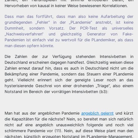
Hervorheben von kausal in keiner Weise bewiesenen Korrelationen.
Dass man das fortführt, dass man also keine Aufarbeitung der
grundlegenden „Fehler“ in der „PLandemie“ anstrebt, ist keine
Dummheit, sondern Vorsatz. Der PCR-Test als universelles
„Nachweisverfahren“ und gleichzeitig Generator von Fake-
Pandemien ist einfach viel zu wertvoll für die PLandemiker, als dass
man diesen opfern könnte.
Die Zahlen der zur Verfügung stehenden Intensivbetten in
Deutschland erscheinen dagegen handfest. Gleichzeitig weisen diese
Zahlen erneut darauf hin, dass es auch in Deutschland nicht um die
Bekämpfung einer Pandemie, sondern das Steuern einer PLandemie
geht. Vielleicht erinnert sich der geneigte Leser noch an das
hysterisierende Geschrei von einer drohenden „Triage“, also einem
Notstand im Bereich der vorrätigen Intensivbetten (b3):
Man hat aus der angeblichen Pandemie
angeblich gelernt
und kürzt
die Kapazitäten für die nächste? Nein, so bereitet man sich natürlich
nicht auf eine angeblich unausweichlich folgende und noch viel
schlimmere Pandemie vor (11). Nein, auf diese Weise plant man den
nächsten, künstlich erzeugten Notstand im PLandemie-Management.