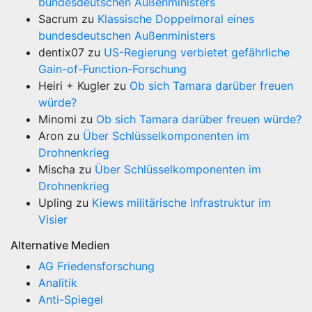
bundesdeutschen Außenministers
Sacrum
zu
Klassische Doppelmoral eines
bundesdeutschen Außenministers
dentix07
zu
US-Regierung verbietet gefährliche
Gain-of-Function-Forschung
Heiri + Kugler
zu
Ob sich Tamara darüber freuen
würde?
Minomi
zu
Ob sich Tamara darüber freuen würde?
Aron
zu
Über Schlüsselkomponenten im
Drohnenkrieg
Mischa
zu
Über Schlüsselkomponenten im
Drohnenkrieg
Upling
zu
Kiews militärische Infrastruktur im
Visier
Alternative Medien
AG Friedensforschung
Analitik
Anti-Spiegel