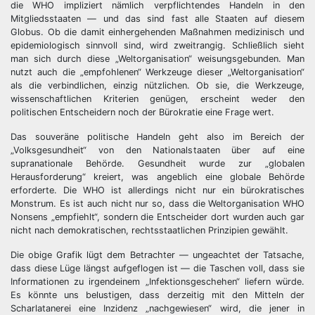
die WHO impliziert nämlich verpflichtendes Handeln in den
Mitgliedsstaaten — und das sind fast alle Staaten auf diesem
Globus. Ob die damit einhergehenden Maßnahmen medizinisch und
epidemiologisch sinnvoll sind, wird zweitrangig. Schließlich sieht
man sich durch diese „Weltorganisation“ weisungsgebunden. Man
nutzt auch die „empfohlenen“ Werkzeuge dieser „Weltorganisation“
als die verbindlichen, einzig nützlichen. Ob sie, die Werkzeuge,
wissenschaftlichen Kriterien genügen, erscheint weder den
politischen Entscheidern noch der Bürokratie eine Frage wert.
Das souveräne politische Handeln geht also im Bereich der
„Volksgesundheit“ von den Nationalstaaten über auf eine
supranationale Behörde. Gesundheit wurde zur „globalen
Herausforderung“ kreiert, was angeblich eine globale Behörde
erforderte. Die WHO ist allerdings nicht nur ein bürokratisches
Monstrum. Es ist auch nicht nur so, dass die Weltorganisation WHO
Nonsens „empfiehlt“, sondern die Entscheider dort wurden auch gar
nicht nach demokratischen, rechtsstaatlichen Prinzipien gewählt.
Die obige Grafik lügt dem Betrachter — ungeachtet der Tatsache,
dass diese Lüge längst aufgeflogen ist — die Taschen voll, dass sie
Informationen zu irgendeinem „Infektionsgeschehen“ liefern würde.
Es könnte uns belustigen, dass derzeitig mit den Mitteln der
Scharlatanerei eine Inzidenz „nachgewiesen“ wird, die jener in