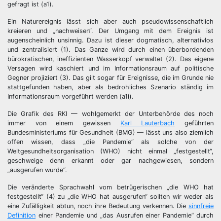
gefragt ist (a1).
Ein Naturereignis lässt sich aber auch pseudowissenschaftlich
kreieren und „nachweisen“. Der Umgang mit dem Ereignis ist
augenscheinlich unsinnig. Dazu ist dieser dogmatisch, alternativlos
und zentralisiert (1). Das Ganze wird durch einen überbordenden
bürokratischen, ineffizienten Wasserkopf verwaltet (2). Das eigene
Versagen wird kaschiert und im Informationsraum auf politische
Gegner projiziert (3). Das gilt sogar für Ereignisse, die im Grunde nie
stattgefunden haben, aber als bedrohliches Szenario ständig im
Informationsraum vorgeführt werden (a1i).
Die Grafik des RKI — wohlgemerkt der Unterbehörde des noch
immer von einem gewissen
Karl Lauterbach
geführten
Bundesministeriums für Gesundheit (BMG) — lässt uns also ziemlich
offen wissen, dass „die Pandemie“ als solche von der
Weltgesundheitsorganisation (WHO) nicht einmal „festgestellt“,
geschweige denn erkannt oder gar nachgewiesen, sondern
„ausgerufen wurde“.
Die veränderte Sprachwahl vom betrügerischen „die WHO hat
festgestellt“ (4) zu „die WHO hat ausgerufen“ sollten wir weder als
eine Zufälligkeit abtun, noch ihre Bedeutung verkennen. Die
sinnfreie
Definition
einer Pandemie und „das Ausrufen einer Pandemie“ durch