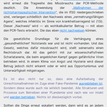
wird erneut die Tragweite des Missbrauchs der PCR-Methode
deutlich. Die Anwendung der „
Maßnahmen der
nichtpharmazeutischen Intervention
”, die im IfSG niedergeschrieben
sind, verlangen schließlich den Nachweis eines „vermehrungsfähigen
Agens“, welches infektiös im Sinne von krankheitserregend ist (13i).
Dieser „Nachweis“ wird — als wohlkalkulierter Betrug — mit eben
den PCR-Tests erbracht. Die das eben
nicht nachweisen
können.
Die gesetzliche Grundlage für die Verhängung eines
„gesundheitlichen“ Notstands war und ist nicht vorhanden. Und das
Gesetz, welches dafür missbraucht wird, stellt seinerseits einen
Rechtsbruch dar. All das gehört mit zur wissenschaftsfreien
Scharlatanerie, die beim angeblichen Kampf gegen gefährliche Viren
betrieben wird. In einem Klima von Angst und Hysterie wird dieser
Betrug jedoch nicht erkannt oder er wird aus Opportunismus und
Unterwürfigkeit mitgetragen.
Es ist also nicht nur so, dass eine Aufarbeitung der
Unrechtsmaßnahmen im Zuge einer Fake-Pandemie
ausgeblieben ist
.
Sondern diese wurde auch nie wirklich beendet. Alle Strukturen und
Prozesse zum Betreiben einer PLandemie sind nach wie vor intakt
und
werden betrieben
. Nichts ist diesbezüglich vorbei.
Sollten die Dinge erneut eskaliert werden, dann wird es an jedem