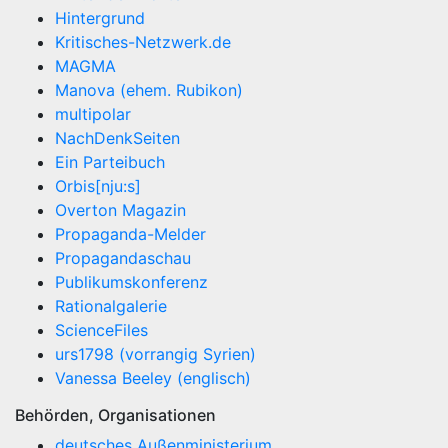
Hintergrund
Kritisches-Netzwerk.de
MAGMA
Manova (ehem. Rubikon)
multipolar
NachDenkSeiten
Ein Parteibuch
Orbis[nju:s]
Overton Magazin
Propaganda-Melder
Propagandaschau
Publikumskonferenz
Rationalgalerie
ScienceFiles
urs1798 (vorrangig Syrien)
Vanessa Beeley (englisch)
Behörden, Organisationen
deutsches Außenministerium