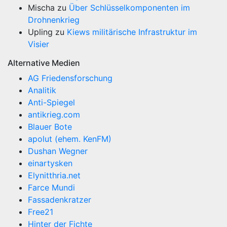
Mischa
zu
Über Schlüsselkomponenten im
Drohnenkrieg
Upling
zu
Kiews militärische Infrastruktur im
Visier
Alternative Medien
AG Friedensforschung
Analitik
Anti-Spiegel
antikrieg.com
Blauer Bote
apolut (ehem. KenFM)
Dushan Wegner
einartysken
Elynitthria.net
Farce Mundi
Fassadenkratzer
Free21
Hinter der Fichte