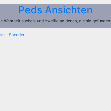
Peds Ansichten
ie Wahrheit suchen, und zweifle an denen, die sie gefunden
ner
Spender