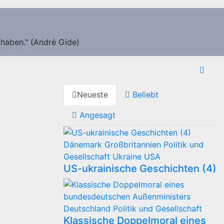
 haben." (André Gide)
Neueste
Beliebt
Angesagt
Dänemark
Großbritannien
Politik und
Gesellschaft
Ukraine
USA
US-ukrainische Geschichten (4)
Deutschland
Politik und Gesellschaft
Klassische Doppelmoral eines