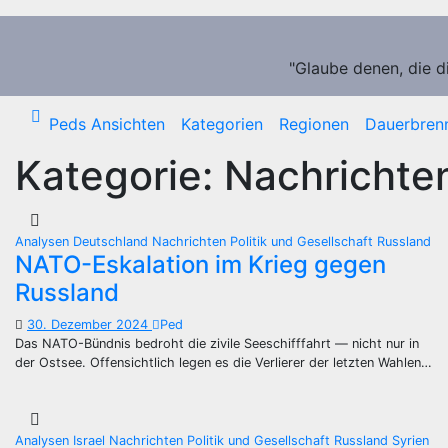
Zum
Inhalt
springen
"Glaube denen, die d
Peds Ansichten
Kategorien
Regionen
Dauerbren
Kategorie:
Nachrichte
Analysen
Deutschland
Nachrichten
Politik und Gesellschaft
Russland
NATO-Eskalation im Krieg gegen
Russland
30. Dezember 2024
Ped
Das NATO-Bündnis bedroht die zivile Seeschifffahrt — nicht nur in
der Ostsee. Offensichtlich legen es die Verlierer der letzten Wahlen…
Analysen
Israel
Nachrichten
Politik und Gesellschaft
Russland
Syrien