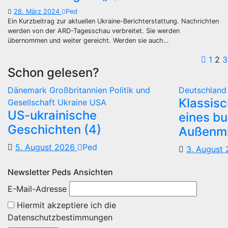
28. März 2024
Ped
Ein Kurzbeitrag zur aktuellen Ukraine-Berichterstattung. Nachrichten
werden von der ARD-Tagesschau verbreitet. Sie werden
übernommen und weiter gereicht. Werden sie auch…
Sei
1
2
3
Schon gelesen?
der
Dänemark
Großbritannien
Politik und
Deutschlan
Bei
Klassis
Gesellschaft
Ukraine
USA
US-ukrainische
eines b
Geschichten (4)
Außenmi
5. August 2026
Ped
3. August
Newsletter Peds Ansichten
E-Mail-Adresse
Hiermit akzeptiere ich die
Datenschutzbestimmungen