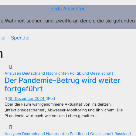
Peds Ansichten
ie Wahrheit suchen, und zweifle an denen, die sie gefunden
ner
Spender
n
Analysen
Deutschland
Nachrichten
Politik und Gesellschaft
Der Pandemie-Betrug wird weiter
fortgeführt
18. Dezember 2024
Ped
Über die kaum wahrgenommene Aktualität von Inzidenzen,
„Infektionsgeschehen“, Abwasser-Monitoring und ähnlichem. Die
PLandemie wird nach wie vor am Leben gehalten…
Analysen
Deutschland
Nachrichten
Politik und Gesellschaft
Russland