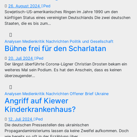
26. August 2024
Ped
Sowjetisch-US-amerikanisches Ringen im Jahre 1990 um den
künftigen Status eines vereinigten Deutschlands Die zwei deutschen
Staaten, die es bis zum…
Analysen
Medienkritik
Nachrichten
Politik und Gesellschaft
Bühne frei für den Scharlatan
20. Juli 2024
Ped
Der längst überführte Corona-Lügner Christian Drosten bekam ein
weiteres Mal sein Podium. Es hat den Anschein, dass es keinen
überzeugender…
Analysen
Medienkritik
Nachrichten
Offener Brief
Ukraine
Angriff auf Kiewer
Kinderkrankenhaus?
12. Juli 2024
Ped
Die deutschen Pressestellen des ukrainischen
Propagandaministeriums lassen da keine Zweifel aufkommen. Doch
wie bereits so oft in der Erzählung über…