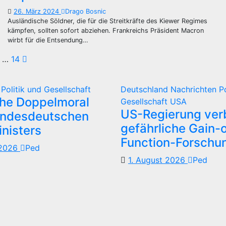
26. März 2024
Drago Bosnic
Ausländische Söldner, die für die Streitkräfte des Kiewer Regimes
kämpfen, sollten sofort abziehen. Frankreichs Präsident Macron
wirbt für die Entsendung…
tennummerierung
…
14
d
Politik und Gesellschaft
Deutschland
Nachrichten
P
träge
che Doppelmoral
Gesellschaft
USA
US-Regierung verb
undesdeutschen
gefährliche Gain-o
nisters
Function-Forschu
 2026
Ped
1. August 2026
Ped