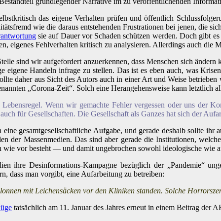
estandteil grundlegender Narrative im zu veröffentlichenden Informat
selbstkritisch das eigene Verhalten prüfen und öffentlich Schlussfolg
tätsfremd wie die daraus entstehenden Frustrationen bei jenen, die sic
antwortung
sie auf Dauer vor Schaden schützen werden. Doch gibt es 
igenes Fehlverhalten kritisch zu analysieren. Allerdings auch die Mu
 Stelle sind wir aufgefordert anzuerkennen, dass Menschen sich ändern
ige eigene Handeln infrage zu stellen. Das ist es eben auch, was Kri
lte daher aus Sicht des Autors auch in einer Art und Weise betrieben 
 genannten „Corona-Zeit“. Solch eine Herangehensweise kann letztlich 
e Lebensregel. Wenn wir gemachte Fehler vergessen oder uns der Kon
t auch für Gesellschaften. Die Gesellschaft als Ganzes hat sich der Auf
ich eine gesamtgesellschaftliche Aufgabe, und gerade deshalb sollte i
n, den der Massenmedien. Das sind aber gerade die Institutionen, w
h wie vor besteht — und damit ungebrochen sowohl ideologische wie a
 Medien ihre Desinformations-Kampagne bezüglich der „Pandemie“ un
rn, dass man vorgibt, eine Aufarbeitung zu betreiben:
onnen mit Leichensäcken vor den Kliniken standen. Solche Horrorszena
Lüge
tatsächlich am 11. Januar des Jahres erneut in einem Beitrag der 