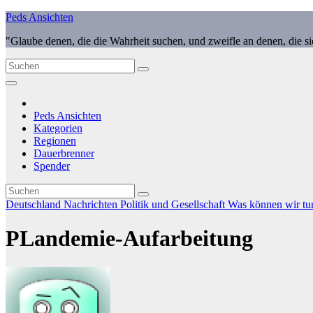
Zum
Peds Ansichten
Inhalt
"Glaube denen, die die Wahrheit suchen, und zweifle an denen, die s
springen
Peds Ansichten
Kategorien
Regionen
Dauerbrenner
Spender
Deutschland
Nachrichten
Politik und Gesellschaft
Was können wir tu
PLandemie-Aufarbeitung