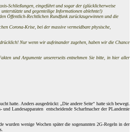
xis-Schließungen, eingeführt und sogar der (glücklicherweise
nterstützte und gegenteilige Informationen ablehnte!)
d den Öffentlich-Rechtlichen Rundfunk zurückzugewinnen und die
chen Corona-Krise, bei der massive vermeidbare physische,
 ausdrücklich! Nur wenn wir aufeinander zugehen, haben wir die Chance
kten und Argumente unsererseits entnehmen Sie bitte, in hier aller
cht hatte. Anders ausgedrückt: „Die andere Seite“ hatte sich bewegt.
es- und Landesapparaten entscheidende Scharfmacher der PLandemie
gide wurden wenige Wochen später die sogenannten 2G-Regeln in der
s.