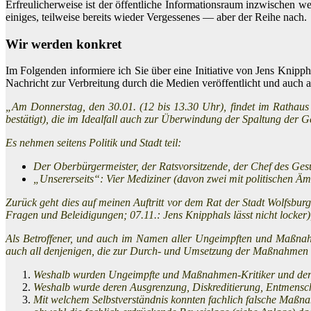
Erfreulicherweise ist der öffentliche Informationsraum inzwischen we
einiges, teilweise bereits wieder Vergessenes — aber der Reihe nach.
Wir werden konkret
Im Folgenden informiere ich Sie über eine Initiative von Jens Knippha
Nachricht zur Verbreitung durch die Medien veröffentlicht und auch 
„Am Donnerstag, den 30.01. (12 bis 13.30 Uhr), findet im Rathaus W
bestätigt), die im Idealfall auch zur Überwindung der Spaltung der Ges
Es nehmen seitens Politik und Stadt teil:
Der Oberbürgermeister, der Ratsvorsitzende, der Chef des Ges
„Unsererseits“: Vier Mediziner (davon zwei mit politischen Äm
Zurück geht dies auf meinen Auftritt vor dem Rat der Stadt Wolfsbur
Fragen und Beleidigungen; 07.11.: Jens Knipphals lässt nicht locker),
Als Betroffener, und auch im Namen aller Ungeimpften und Maßnah
auch all denjenigen, die zur Durch- und
Umsetzung der Maßnahmen in 
Weshalb wurden Ungeimpfte und Maßnahmen-Kritiker und deren 
Weshalb wurde deren Ausgrenzung, Diskreditierung, Entmenschl
Mit welchem Selbstverständnis konnten fachlich falsche Maßn