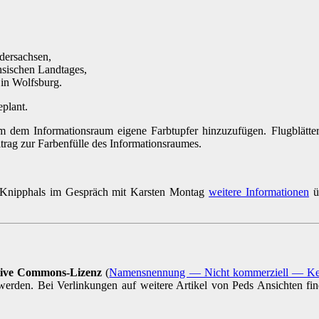
dersachsen,
hsischen Landtages,
 in Wolfsburg.
eplant.
m dem Informationsraum eigene Farbtupfer hinzuzufügen. Flugblätter 
rag zur Farbenfülle des Informationsraumes.
ns Knipphals im Gespräch mit Karsten Montag
weitere Informationen
üb
tive Commons-Lizenz
(
Namensnennung — Nicht kommerziell — Keine
t werden. Bei Verlinkungen auf weitere Artikel von Peds Ansichten fi