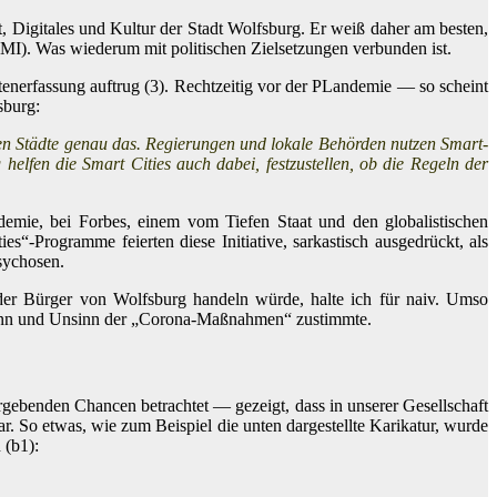
 Digitales und Kultur der Stadt Wolfsburg. Er weiß daher am besten,
BMI). Was wiederum mit politischen Zielsetzungen verbunden ist.
enerfassung auftrug (3). Rechtzeitig vor der PLandemie — so scheint
sburg:
ten Städte genau das. Regierungen und lokale Behörden nutzen Smart-
elfen die Smart Cities auch dabei, festzustellen, ob die Regeln der
ie, bei Forbes, einem vom Tiefen Staat und den globalistischen
“-Programme feierten diese Initiative, sarkastisch ausgedrückt, als
Psychosen.
 der Bürger von Wolfsburg handeln würde, halte ich für naiv. Umso
r Sinn und Unsinn der „Corona-Maßnahmen“ zustimmte.
rgebenden Chancen betrachtet — gezeigt, dass in unserer Gesellschaft
. So etwas, wie zum Beispiel die unten dargestellte Karikatur, wurde
 (b1):