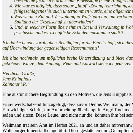
obwohl die fachlich erdrückende
Beweislage (siehe Anlage) da
Wie war es möglich, dass sogar „Impf“-Zwang (einrichtungsbez
fehlgeschlagene)
Versuch unternommen wurde, eine allgemeine 
Was werden Rat und Verwaltung in Wolfsburg tun, um verloren g
Spaltung der Gesellschaft zu überwinden?
Und, in welcher Form übernehmen Rat und Verwaltung in Wolfsb
psychische und wirtschaftliche Schäden entstanden sind!!!
Ich danke bereits vorab allen Beteiligten für die Bereitschaft, sich
auf Überwindung der gegenseitigen Ressentiments!
Ich bitte nochmals um möglichst breite Unterstützung und biete da
gebotenen Kürze, dem Anhang. Rede und Antwort stehe ich jederzeit 
Herzliche Grüße,
Jens Knipphals
Zahnarzt i.R.“
Eine ausführlichere Begründung zu den Motiven, die Jens Knipphals 
Es sei wertschätzend hinzugefügt, dass zuvor Dennis Weilmann, der W
Ein wichtiger Schritt, um Aufarbeitung überhaupt in Angriff neh
saßen und sitzen. Diese Leute, und nicht nur die, könnten ihm bei s
Weilmann trat sein Amt im Herbst 2021 an und ist daher mitverant
Wolfsburger Innenstadt eingeführt. Diese gestatteten nur „Geimpften