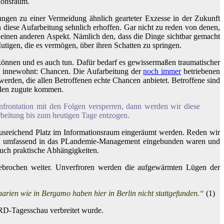
ionsraum.
erungen zu einer Vermeidung ähnlich gearteter Exzesse in der Zukunft
h diese Aufarbeitung sehnlich erhoffen. Gar nicht zu reden von denen,
einen anderen Aspekt. Nämlich den, dass die Dinge sichtbar gemacht
tigen, die es vermögen, über ihren Schatten zu springen.
 können und es auch tun. Dafür bedarf es gewissermaßen traumatischer
sen innewohnt: Chancen. Die Aufarbeitung der
noch immer
betriebenen
werden, die allen Betroffenen echte Chancen anbietet. Betroffene sind
allen zugute kommen.
frontation mit den Folgen versperren, dann werden wir diese
arbeitung bis zum heutigen Tage entzogen.
hr ausreichend Platz im Informationsraum eingeräumt werden. Reden wir
elche umfassend in das PLandemie-Management eingebunden waren und
uch praktische Abhängigkeiten.
gebrochen weiter. Unverfroren werden die aufgewärmten Lügen der
rien wie in Bergamo haben hier in Berlin nicht stattgefunden.“
(1)
ARD-Tagesschau verbreitet wurde.