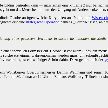
tbildnis begreifen kann — inzwischen eine kritische Zäsur bei sich sel
t. Es geht um das Menschenbild, um den Umgang mit Andersdenkenden,
linde Glaube an irgendwelche Koryphäen aus Politik und
Wissensch
glichte erst eine
strategische Operation
namens „Corona-Krise“, an de
tellung eines gewissen Vertrauens in unsere Institutionen, die Med
 einer speziellen Form bezieht. Corona ist vor allem Eines: ein medial
die als solche erst einmal wahrgenommen werden muss, um zukunftsträch
ersehrtheit, ist ein wichtiger Schritt dahin. Dazu gehört auch der
ge
em Wolfsburger Oberbürgermeister Dennis Weilmann und seinen Kol
 Termin: 30. Januar ab 12 Uhr im Rathaus Wolfsburg. Teilnehmer sind 