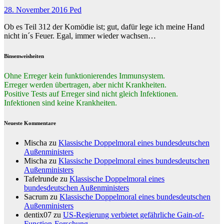
28. November 2016
Ped
Ob es Teil 312 der Komödie ist; gut, dafür lege ich meine Hand
nicht in´s Feuer. Egal, immer wieder wachsen…
Binsenweisheiten
Ohne Erreger kein funktionierendes Immunsystem.
Erreger werden übertragen, aber nicht Krankheiten.
Positive Tests auf Erreger sind nicht gleich Infektionen.
Infektionen sind keine Krankheiten.
Neueste Kommentare
Mischa
zu
Klassische Doppelmoral eines bundesdeutschen
Außenministers
Mischa
zu
Klassische Doppelmoral eines bundesdeutschen
Außenministers
Tafelrunde
zu
Klassische Doppelmoral eines
bundesdeutschen Außenministers
Sacrum
zu
Klassische Doppelmoral eines bundesdeutschen
Außenministers
dentix07
zu
US-Regierung verbietet gefährliche Gain-of-
Function-Forschung