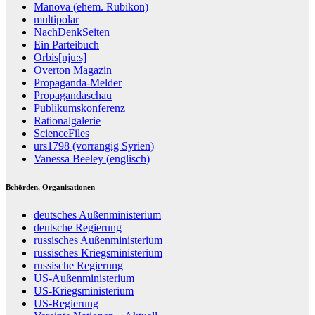
Manova (ehem. Rubikon)
multipolar
NachDenkSeiten
Ein Parteibuch
Orbis[nju:s]
Overton Magazin
Propaganda-Melder
Propagandaschau
Publikumskonferenz
Rationalgalerie
ScienceFiles
urs1798 (vorrangig Syrien)
Vanessa Beeley (englisch)
Behörden, Organisationen
deutsches Außenministerium
deutsche Regierung
russisches Außenministerium
russisches Kriegsministerium
russische Regierung
US-Außenministerium
US-Kriegsministerium
US-Regierung