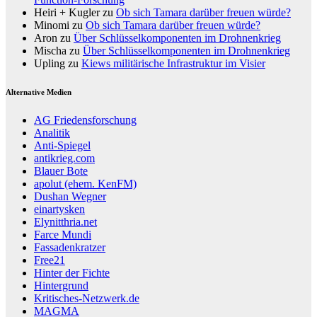
Heiri + Kugler
zu
Ob sich Tamara darüber freuen würde?
Minomi
zu
Ob sich Tamara darüber freuen würde?
Aron
zu
Über Schlüsselkomponenten im Drohnenkrieg
Mischa
zu
Über Schlüsselkomponenten im Drohnenkrieg
Upling
zu
Kiews militärische Infrastruktur im Visier
Alternative Medien
AG Friedensforschung
Analitik
Anti-Spiegel
antikrieg.com
Blauer Bote
apolut (ehem. KenFM)
Dushan Wegner
einartysken
Elynitthria.net
Farce Mundi
Fassadenkratzer
Free21
Hinter der Fichte
Hintergrund
Kritisches-Netzwerk.de
MAGMA