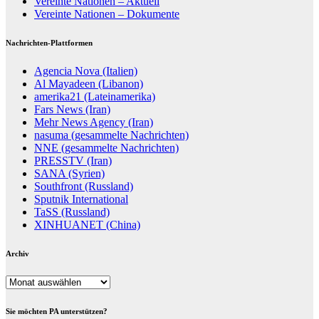
Vereinte Nationen – Aktuell
Vereinte Nationen – Dokumente
Nachrichten-Plattformen
Agencia Nova (Italien)
Al Mayadeen (Libanon)
amerika21 (Lateinamerika)
Fars News (Iran)
Mehr News Agency (Iran)
nasuma (gesammelte Nachrichten)
NNE (gesammelte Nachrichten)
PRESSTV (Iran)
SANA (Syrien)
Southfront (Russland)
Sputnik International
TaSS (Russland)
XINHUANET (China)
Archiv
Archiv
Sie möchten PA unterstützen?