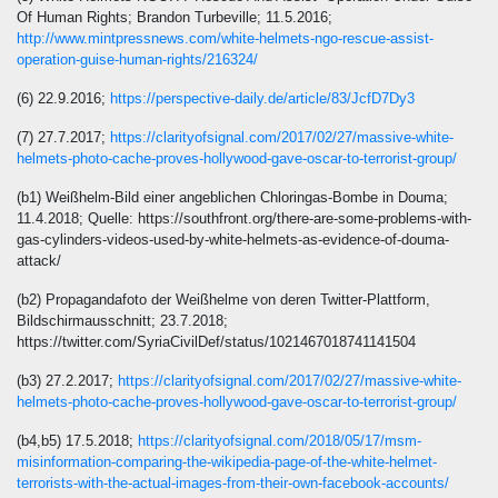
Of Human Rights; Brandon Turbeville; 11.5.2016;
http://www.mintpressnews.com/white-helmets-ngo-rescue-assist-
operation-guise-human-rights/216324/
(6) 22.9.2016;
https://perspective-daily.de/article/83/JcfD7Dy3
(7) 27.7.2017;
https://clarityofsignal.com/2017/02/27/massive-white-
helmets-photo-cache-proves-hollywood-gave-oscar-to-terrorist-group/
(b1) Weißhelm-Bild einer angeblichen Chloringas-Bombe in Douma;
11.4.2018; Quelle: https://southfront.org/there-are-some-problems-with-
gas-cylinders-videos-used-by-white-helmets-as-evidence-of-douma-
attack/
(b2) Propagandafoto der Weißhelme von deren Twitter-Plattform,
Bildschirmausschnitt; 23.7.2018;
https://twitter.com/SyriaCivilDef/status/1021467018741141504
(b3) 27.2.2017;
https://clarityofsignal.com/2017/02/27/massive-white-
helmets-photo-cache-proves-hollywood-gave-oscar-to-terrorist-group/
(b4,b5) 17.5.2018;
https://clarityofsignal.com/2018/05/17/msm-
misinformation-comparing-the-wikipedia-page-of-the-white-helmet-
terrorists-with-the-actual-images-from-their-own-facebook-accounts/