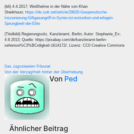
(b6) 4.4.2017; Weißhelme in der Nähe von Khan
Sheikhoun;
https://de.sott.net/article/29020-Gespenstische-
Inszenierung-Giftgasangriff-in-Syrien-ist-erstunken-und-erlogen-
Sprungbrett-der-Elite
(Titelbild) Regierungssitz, Kanzleramt, Berlin; Autor: Stephanie_Ev;
4.8.2013; Quelle: https://pixabay.com/de/kanzleramt-berlin-
sehensw%C3%BCrdigkeit-1614172/; Lizenz: CC0 Creative Commons
Beitragsnavigation
Das Jugoslawien-Tribunal
Von der Verzagtheit hinter der Überhebung
Von
Ped
Ähnlicher Beitrag