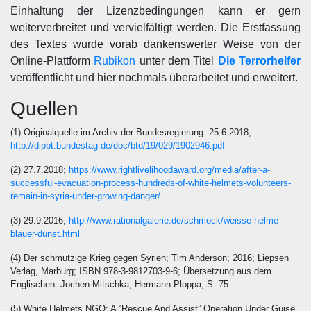
Einhaltung der Lizenzbedingungen kann er gern
weiterverbreitet und vervielfältigt werden. Die Erstfassung
des Textes wurde vorab dankenswerter Weise von der
Online-Plattform
Rubikon
unter dem Titel
Die Terrorhelfer
veröffentlicht und hier nochmals überarbeitet und erweitert.
Quellen
(1) Originalquelle im Archiv der Bundesregierung: 25.6.2018;
http://dipbt.bundestag.de/doc/btd/19/029/1902946.pdf
(2) 27.7.2018;
https://www.rightlivelihoodaward.org/media/after-a-
successful-evacuation-process-hundreds-of-white-helmets-volunteers-
remain-in-syria-under-growing-danger/
(3) 29.9.2016;
http://www.rationalgalerie.de/schmock/weisse-helme-
blauer-dunst.html
(4) Der schmutzige Krieg gegen Syrien; Tim Anderson; 2016; Liepsen
Verlag, Marburg; ISBN 978-3-9812703-9-6; Übersetzung aus dem
Englischen: Jochen Mitschka, Hermann Ploppa; S. 75
(5) White Helmets NGO: A “Rescue And Assist” Operation Under Guise