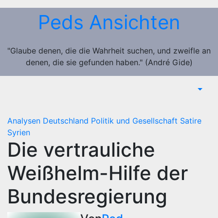
Zum
Peds Ansichten
Inhalt
springen
"Glaube denen, die die Wahrheit suchen, und zweifle an
denen, die sie gefunden haben." (André Gide)
Analysen
Deutschland
Politik und Gesellschaft
Satire
Syrien
Die vertrauliche
Weißhelm-Hilfe der
Bundesregierung