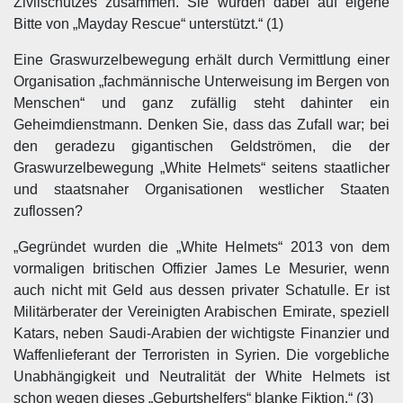
Zivilschutzes zusammen. Sie wurden dabei auf eigene
Bitte von „Mayday Rescue“ unterstützt.“ (1)
Eine Graswurzelbewegung erhält durch Vermittlung einer
Organisation „fachmännische Unterweisung im Bergen von
Menschen“ und ganz zufällig steht dahinter ein
Geheimdienstmann. Denken Sie, dass das Zufall war; bei
den geradezu gigantischen Geldströmen, die der
Graswurzelbewegung „White Helmets“ seitens staatlicher
und staatsnaher Organisationen westlicher Staaten
zuflossen?
„Gegründet wurden die „White Helmets“ 2013 von dem
vormaligen britischen Offizier James Le Mesurier, wenn
auch nicht mit Geld aus dessen privater Schatulle. Er ist
Militärberater der Vereinigten Arabischen Emirate, speziell
Katars, neben Saudi-Arabien der wichtigste Finanzier und
Waffenlieferant der Terroristen in Syrien. Die vorgebliche
Unabhängigkeit und Neutralität der White Helmets ist
schon wegen dieses „Geburtshelfers“ blanke Fiktion.“ (3)