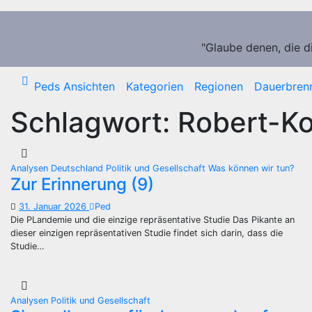
Zum
Inhalt
springen
"Glaube denen, die d
Peds Ansichten
Kategorien
Regionen
Dauerbren
Schlagwort:
Robert-Ko
Analysen
Deutschland
Politik und Gesellschaft
Was können wir tun?
Zur Erinnerung (9)
31. Januar 2026
Ped
Die PLandemie und die einzige repräsentative Studie Das Pikante an
dieser einzigen repräsentativen Studie findet sich darin, dass die
Studie…
Analysen
Politik und Gesellschaft