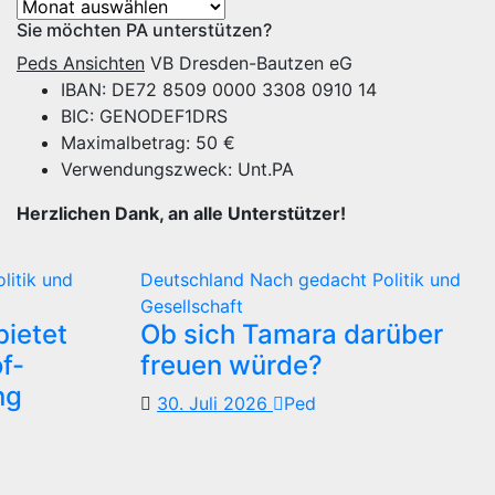
Archiv
Sie möchten PA unterstützen?
Peds Ansichten
VB Dresden-Bautzen eG
IBAN: DE72 8509 0000 3308 0910 14
BIC: GENODEF1DRS
Maximalbetrag: 50 €
Verwendungszweck: Unt.PA
Herzlichen Dank, an alle Unterstützer!
olitik und
Deutschland
Nach gedacht
Politik und
Gesellschaft
ietet
Ob sich Tamara darüber
f-
freuen würde?
ng
30. Juli 2026
Ped