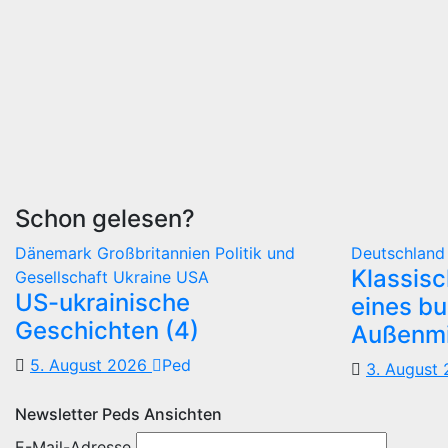
Schon gelesen?
Dänemark
Großbritannien
Politik und
Deutschlan
Klassis
Gesellschaft
Ukraine
USA
US-ukrainische
eines b
Geschichten (4)
Außenmi
5. August 2026
Ped
3. August
Newsletter Peds Ansichten
E-Mail-Adresse