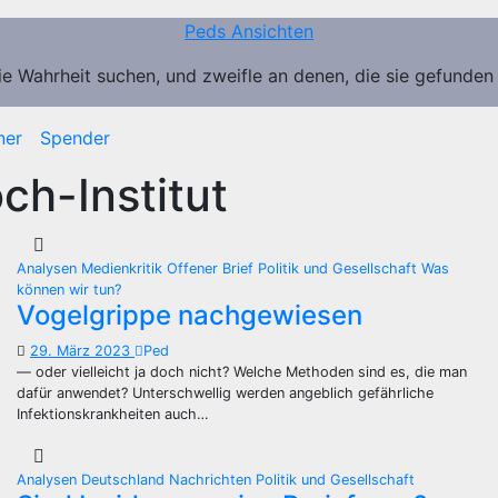
Peds Ansichten
ie Wahrheit suchen, und zweifle an denen, die sie gefunden
ner
Spender
ch-Institut
Analysen
Medienkritik
Offener Brief
Politik und Gesellschaft
Was
können wir tun?
Vogelgrippe nachgewiesen
29. März 2023
Ped
— oder vielleicht ja doch nicht? Welche Methoden sind es, die man
dafür anwendet? Unterschwellig werden angeblich gefährliche
Infektionskrankheiten auch…
Analysen
Deutschland
Nachrichten
Politik und Gesellschaft