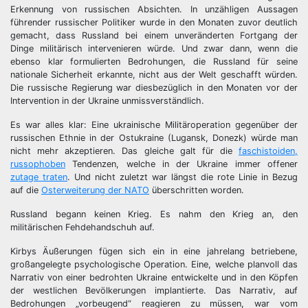
Erkennung von russischen Absichten. In unzähligen Aussagen
führender russischer Politiker wurde in den Monaten zuvor deutlich
gemacht, dass Russland bei einem unveränderten Fortgang der
Dinge militärisch intervenieren würde. Und zwar dann, wenn die
ebenso klar formulierten Bedrohungen, die Russland für seine
nationale Sicherheit erkannte, nicht aus der Welt geschafft würden.
Die russische Regierung war diesbezüglich in den Monaten vor der
Intervention in der Ukraine unmissverständlich.
Es war alles klar: Eine ukrainische Militäroperation gegenüber der
russischen Ethnie in der Ostukraine (Lugansk, Donezk) würde man
nicht mehr akzeptieren. Das gleiche galt für die
faschistoiden,
russophoben
Tendenzen, welche in der Ukraine immer offener
zutage traten
. Und nicht zuletzt war längst die rote Linie in Bezug
auf die
Osterweiterung der NATO
überschritten worden.
Russland begann keinen Krieg. Es nahm den Krieg an, den
militärischen Fehdehandschuh auf.
Kirbys Äußerungen fügen sich ein in eine jahrelang betriebene,
großangelegte psychologische Operation. Eine, welche planvoll das
Narrativ von einer bedrohten Ukraine entwickelte und in den Köpfen
der westlichen Bevölkerungen implantierte. Das Narrativ, auf
Bedrohungen „vorbeugend“ reagieren zu müssen, war vom