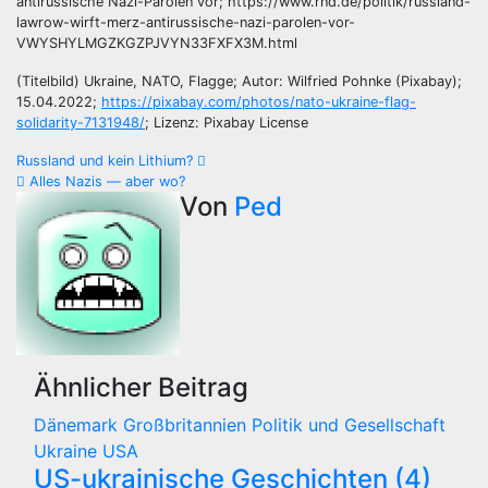
antirussische Nazi-Parolen vor; https://www.rnd.de/politik/russland-
lawrow-wirft-merz-antirussische-nazi-parolen-vor-
VWYSHYLMGZKGZPJVYN33FXFX3M.html
(Titelbild) Ukraine, NATO, Flagge; Autor: Wilfried Pohnke (Pixabay);
15.04.2022;
https://pixabay.com/photos/nato-ukraine-flag-
solidarity-7131948/
; Lizenz: Pixabay License
Beitragsnavigation
Russland und kein Lithium?
Alles Nazis — aber wo?
Von
Ped
Ähnlicher Beitrag
Dänemark
Großbritannien
Politik und Gesellschaft
Ukraine
USA
US-ukrainische Geschichten (4)