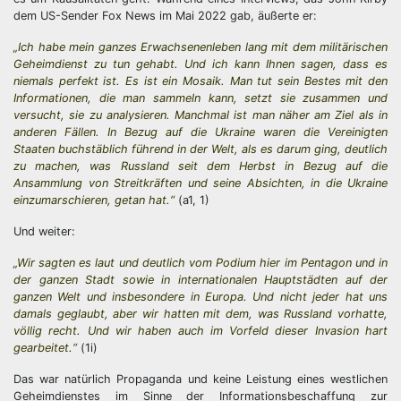
dem US-Sender Fox News im Mai 2022 gab, äußerte er:
„Ich habe mein ganzes Erwachsenenleben lang mit dem militärischen
Geheimdienst zu tun gehabt. Und ich kann Ihnen sagen, dass es
niemals perfekt ist. Es ist ein Mosaik. Man tut sein Bestes mit den
Informationen, die man sammeln kann, setzt sie zusammen und
versucht, sie zu analysieren. Manchmal ist man näher am Ziel als in
anderen Fällen. In Bezug auf die Ukraine waren die Vereinigten
Staaten buchstäblich führend in der Welt, als es darum ging, deutlich
zu machen, was Russland seit dem Herbst in Bezug auf die
Ansammlung von Streitkräften und seine Absichten, in die Ukraine
einzumarschieren, getan hat.“
(a1, 1)
Und weiter:
„Wir sagten es laut und deutlich vom Podium hier im Pentagon und in
der ganzen Stadt sowie in internationalen Hauptstädten auf der
ganzen Welt und insbesondere in Europa. Und nicht jeder hat uns
damals geglaubt, aber wir hatten mit dem, was Russland vorhatte,
völlig recht. Und wir haben auch im Vorfeld dieser Invasion hart
gearbeitet.“
(1i)
Das war natürlich Propaganda und keine Leistung eines westlichen
Geheimdienstes im Sinne der Informationsbeschaffung zur