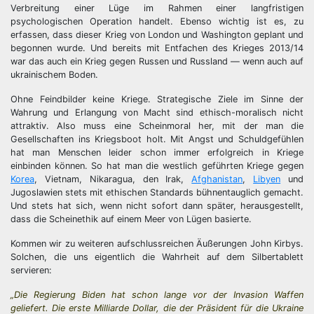
Verbreitung einer Lüge im Rahmen einer langfristigen
psychologischen Operation handelt. Ebenso wichtig ist es, zu
erfassen, dass dieser Krieg von London und Washington geplant und
begonnen wurde. Und bereits mit Entfachen des Krieges 2013/14
war das auch ein Krieg gegen Russen und Russland — wenn auch auf
ukrainischem Boden.
Ohne Feindbilder keine Kriege. Strategische Ziele im Sinne der
Wahrung und Erlangung von Macht sind ethisch-moralisch nicht
attraktiv. Also muss eine Scheinmoral her, mit der man die
Gesellschaften ins Kriegsboot holt. Mit Angst und Schuldgefühlen
hat man Menschen leider schon immer erfolgreich in Kriege
einbinden können. So hat man die westlich geführten Kriege gegen
Korea
, Vietnam, Nikaragua, den Irak,
Afghanistan
,
Libyen
und
Jugoslawien stets mit ethischen Standards bühnentauglich gemacht.
Und stets hat sich, wenn nicht sofort dann später, herausgestellt,
dass die Scheinethik auf einem Meer von Lügen basierte.
Kommen wir zu weiteren aufschlussreichen Äußerungen John Kirbys.
Solchen, die uns eigentlich die Wahrheit auf dem Silbertablett
servieren:
„Die Regierung Biden hat schon lange vor der Invasion Waffen
geliefert. Die erste Milliarde Dollar, die der Präsident für die Ukraine