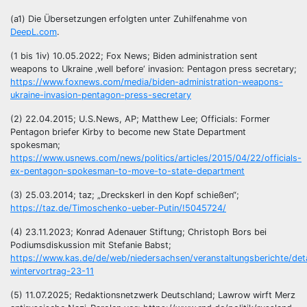
(a1) Die Übersetzungen erfolgten unter Zuhilfenahme von
DeepL.com
.
(1 bis 1iv) 10.05.2022; Fox News; Biden administration sent
weapons to Ukraine ‚well before‘ invasion: Pentagon press secretary;
https://www.foxnews.com/media/biden-administration-weapons-
ukraine-invasion-pentagon-press-secretary
(2) 22.04.2015; U.S.News, AP; Matthew Lee; Officials: Former
Pentagon briefer Kirby to become new State Department
spokesman;
https://www.usnews.com/news/politics/articles/2015/04/22/officials-
ex-pentagon-spokesman-to-move-to-state-department
(3) 25.03.2014; taz; „Dreckskerl in den Kopf schießen“;
https://taz.de/Timoschenko-ueber-Putin/!5045724/
(4) 23.11.2023; Konrad Adenauer Stiftung; Christoph Bors bei
Podiumsdiskussion mit Stefanie Babst;
https://www.kas.de/de/web/niedersachsen/veranstaltungsberichte/deta
wintervortrag-23-11
(5) 11.07.2025; Redaktionsnetzwerk Deutschland; Lawrow wirft Merz