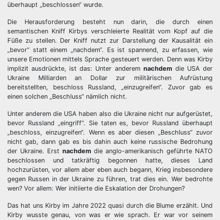
überhaupt „beschlossen“ wurde.
Die Herausforderung besteht nun darin, die durch einen
semantischen Kniff Kirbys verschleierte Realität vom Kopf auf die
Füße zu stellen. Der Kniff nutzt zur Darstellung der Kausalität ein
„bevor“ statt einem „nachdem“. Es ist spannend, zu erfassen, wie
unsere Emotionen mittels Sprache gesteuert werden. Denn was Kirby
implizit ausdrückte, ist das: Unter anderem
nachdem
die USA der
Ukraine Milliarden an Dollar zur militärischen Aufrüstung
bereitstellten, beschloss Russland, „einzugreifen“. Zuvor gab es
einen solchen „Beschluss“ nämlich nicht.
Unter anderem die USA haben also die Ukraine nicht nur aufgerüstet,
bevor Russland „eingriff“. Sie taten es, bevor Russland überhaupt
„beschloss, einzugreifen“. Wenn es aber diesen „Beschluss“ zuvor
nicht gab, dann gab es bis dahin auch keine russische Bedrohung
der Ukraine. Erst
nachdem
die anglo-amerikanisch geführte NATO
beschlossen und tatkräftig begonnen hatte, dieses Land
hochzurüsten, vor allem aber eben auch begann, Krieg insbesondere
gegen Russen in der Ukraine zu führen, trat dies ein. Wer bedrohte
wen? Vor allem: Wer initiierte die Eskalation der Drohungen?
Das hat uns Kirby im Jahre 2022 quasi durch die Blume erzählt. Und
Kirby wusste genau, von was er wie sprach. Er war vor seinem