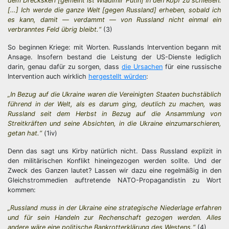
dem Dreckskerl [gemeint ist Wladimir Putin] in den Kopf zu schießen.
[…] Ich werde die ganze Welt [gegen Russland] erheben, sobald ich
es kann, damit — verdammt — von Russland nicht einmal ein
verbranntes Feld übrig bleibt.“
(3)
So beginnen Kriege: mit Worten. Russlands Intervention begann mit
Ansage. Insofern bestand die Leistung der US-Dienste lediglich
darin, genau dafür zu sorgen, dass
die Ursachen
für eine russische
Intervention auch wirklich
hergestellt würden
:
„In Bezug auf die Ukraine waren die Vereinigten Staaten buchstäblich
führend in der Welt, als es darum ging, deutlich zu machen, was
Russland seit dem Herbst in Bezug auf die Ansammlung von
Streitkräften und seine Absichten, in die Ukraine einzumarschieren,
getan hat.“
(1iv)
Denn das sagt uns Kirby natürlich nicht. Dass Russland explizit in
den militärischen Konflikt hineingezogen werden sollte. Und der
Zweck des Ganzen lautet? Lassen wir dazu eine regelmäßig in den
Gleichstrommedien auftretende NATO-Propagandistin zu Wort
kommen:
„Russland muss in der Ukraine eine strategische Niederlage erfahren
und für sein Handeln zur Rechenschaft gezogen werden. Alles
andere wäre eine politische Bankrotterklärung des Westens.“
(4)