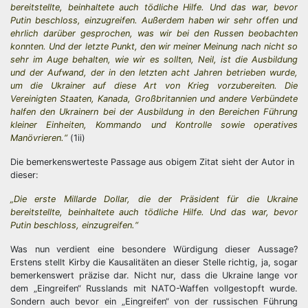
bereitstellte, beinhaltete auch tödliche Hilfe. Und das war, bevor
Putin beschloss, einzugreifen. Außerdem haben wir sehr offen und
ehrlich darüber gesprochen, was wir bei den Russen beobachten
konnten. Und der letzte Punkt, den wir meiner Meinung nach nicht so
sehr im Auge behalten, wie wir es sollten, Neil, ist die Ausbildung
und der Aufwand, der in den letzten acht Jahren betrieben wurde,
um die Ukrainer auf diese Art von Krieg vorzubereiten. Die
Vereinigten Staaten, Kanada, Großbritannien und andere Verbündete
halfen den Ukrainern bei der Ausbildung in den Bereichen Führung
kleiner Einheiten, Kommando und Kontrolle sowie operatives
Manövrieren.“
(1ii)
Die bemerkenswerteste Passage aus obigem Zitat sieht der Autor in
dieser:
„Die erste Millarde Dollar, die der Präsident für die Ukraine
bereitstellte, beinhaltete auch tödliche Hilfe. Und das war, bevor
Putin beschloss, einzugreifen.“
Was nun verdient eine besondere Würdigung dieser Aussage?
Erstens stellt Kirby die Kausalitäten an dieser Stelle richtig, ja, sogar
bemerkenswert präzise dar. Nicht nur, dass die Ukraine lange vor
dem „Eingreifen“ Russlands mit NATO-Waffen vollgestopft wurde.
Sondern auch bevor ein „Eingreifen“ von der russischen Führung