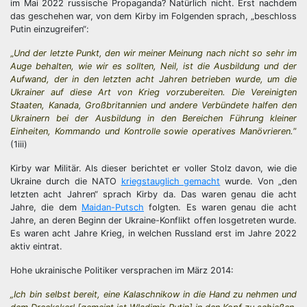
im Mai 2022 russische Propaganda? Natürlich nicht. Erst nachdem
das geschehen war, von dem Kirby im Folgenden sprach, „beschloss
Putin einzugreifen“:
„
Und der letzte Punkt, den wir meiner Meinung nach nicht so sehr im
Auge behalten, wie wir es sollten, Neil, ist die Ausbildung und der
Aufwand, der in den letzten acht Jahren betrieben wurde, um die
Ukrainer auf diese Art von Krieg vorzubereiten. Die Vereinigten
Staaten, Kanada, Großbritannien und andere Verbündete halfen den
Ukrainern bei der Ausbildung in den Bereichen Führung kleiner
Einheiten, Kommando und Kontrolle sowie operatives Manövrieren.
”
(1iii)
Kirby war Militär. Als dieser berichtet er voller Stolz davon, wie die
Ukraine durch die NATO
kriegstauglich gemacht
wurde. Von „den
letzten acht Jahren“ sprach Kirby da. Das waren genau die acht
Jahre, die dem
Maidan-Putsch
folgten. Es waren genau die acht
Jahre, an deren Beginn der Ukraine-Konflikt offen losgetreten wurde.
Es waren acht Jahre Krieg, in welchen Russland erst im Jahre 2022
aktiv eintrat.
Hohe ukrainische Politiker versprachen im März 2014:
„Ich bin selbst bereit, eine Kalaschnikow in die Hand zu nehmen und