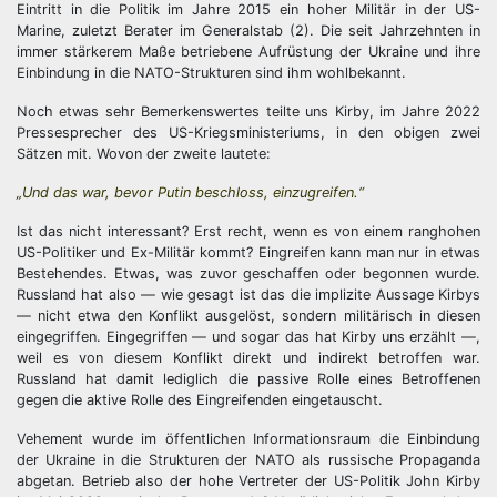
Eintritt in die Politik im Jahre 2015 ein hoher Militär in der US-
Marine, zuletzt Berater im Generalstab (2). Die seit Jahrzehnten in
immer stärkerem Maße betriebene Aufrüstung der Ukraine und ihre
Einbindung in die NATO-Strukturen sind ihm wohlbekannt.
Noch etwas sehr Bemerkenswertes teilte uns Kirby, im Jahre 2022
Pressesprecher des US-Kriegsministeriums, in den obigen zwei
Sätzen mit. Wovon der zweite lautete:
„Und das war, bevor Putin beschloss, einzugreifen.“
Ist das nicht interessant? Erst recht, wenn es von einem ranghohen
US-Politiker und Ex-Militär kommt? Eingreifen kann man nur in etwas
Bestehendes. Etwas, was zuvor geschaffen oder begonnen wurde.
Russland hat also — wie gesagt ist das die implizite Aussage Kirbys
— nicht etwa den Konflikt ausgelöst, sondern militärisch in diesen
eingegriffen. Eingegriffen — und sogar das hat Kirby uns erzählt —,
weil es von diesem Konflikt direkt und indirekt betroffen war.
Russland hat damit lediglich die passive Rolle eines Betroffenen
gegen die aktive Rolle des Eingreifenden eingetauscht.
Vehement wurde im öffentlichen Informationsraum die Einbindung
der Ukraine in die Strukturen der NATO als russische Propaganda
abgetan. Betrieb also der hohe Vertreter der US-Politik John Kirby