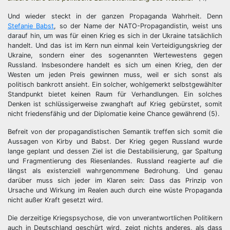
Und wieder steckt in der ganzen Propaganda Wahrheit. Denn
Stefanie Babst
, so der Name der NATO-Propagandistin, weist uns
darauf hin, um was für einen Krieg es sich in der Ukraine tatsächlich
handelt. Und das ist im Kern nun einmal kein Verteidigungskrieg der
Ukraine, sondern einer des sogenannten Wertewestens gegen
Russland. Insbesondere handelt es sich um einen Krieg, den der
Westen um jeden Preis gewinnen muss, weil er sich sonst als
politisch bankrott ansieht. Ein solcher, wohlgemerkt selbstgewählter
Standpunkt bietet keinen Raum für Verhandlungen. Ein solches
Denken ist schlüssigerweise zwanghaft auf Krieg gebürstet, somit
nicht friedensfähig und der Diplomatie keine Chance gewährend (5).
Befreit von der propagandistischen Semantik treffen sich somit die
Aussagen von Kirby und Babst. Der Krieg gegen Russland wurde
lange geplant und dessen Ziel ist die Destabilisierung, gar Spaltung
und Fragmentierung des Riesenlandes. Russland reagierte auf die
längst als existenziell wahrgenommene Bedrohung. Und genau
darüber muss sich jeder im Klaren sein: Dass das Prinzip von
Ursache und Wirkung im Realen auch durch eine wüste Propaganda
nicht außer Kraft gesetzt wird.
Die derzeitige Kriegspsychose, die von unverantwortlichen Politikern
auch in Deutschland geschürt wird, zeigt nichts anderes, als dass