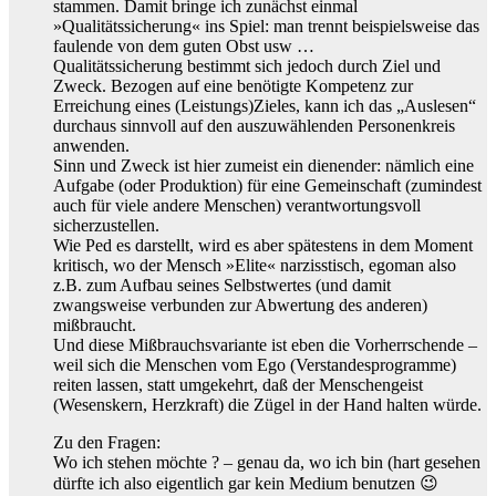
stammen. Damit bringe ich zunächst einmal
»Qualitätssicherung« ins Spiel: man trennt beispielsweise das
faulende von dem guten Obst usw …
Qualitätssicherung bestimmt sich jedoch durch Ziel und
Zweck. Bezogen auf eine benötigte Kompetenz zur
Erreichung eines (Leistungs)Zieles, kann ich das „Auslesen“
durchaus sinnvoll auf den auszuwählenden Personenkreis
anwenden.
Sinn und Zweck ist hier zumeist ein dienender: nämlich eine
Aufgabe (oder Produktion) für eine Gemeinschaft (zumindest
auch für viele andere Menschen) verantwortungsvoll
sicherzustellen.
Wie Ped es darstellt, wird es aber spätestens in dem Moment
kritisch, wo der Mensch »Elite« narzisstisch, egoman also
z.B. zum Aufbau seines Selbstwertes (und damit
zwangsweise verbunden zur Abwertung des anderen)
mißbraucht.
Und diese Mißbrauchsvariante ist eben die Vorherrschende –
weil sich die Menschen vom Ego (Verstandesprogramme)
reiten lassen, statt umgekehrt, daß der Menschengeist
(Wesenskern, Herzkraft) die Zügel in der Hand halten würde.
Zu den Fragen:
Wo ich stehen möchte ? – genau da, wo ich bin (hart gesehen
dürfte ich also eigentlich gar kein Medium benutzen 😉