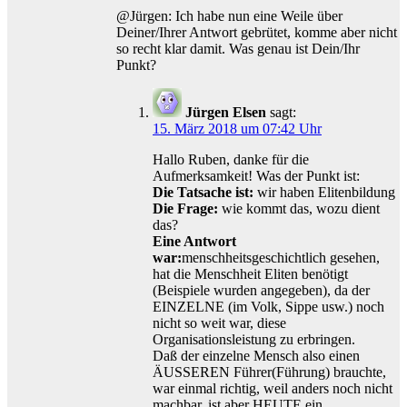
@Jürgen: Ich habe nun eine Weile über
Deiner/Ihrer Antwort gebrütet, komme aber nicht
so recht klar damit. Was genau ist Dein/Ihr
Punkt?
Jürgen Elsen
sagt:
15. März 2018 um 07:42 Uhr
Hallo Ruben, danke für die
Aufmerksamkeit! Was der Punkt ist:
Die Tatsache ist:
wir haben Elitenbildung
Die Frage:
wie kommt das, wozu dient
das?
Eine Antwort
war:
menschheitsgeschichtlich gesehen,
hat die Menschheit Eliten benötigt
(Beispiele wurden angegeben), da der
EINZELNE (im Volk, Sippe usw.) noch
nicht so weit war, diese
Organisationsleistung zu erbringen.
Daß der einzelne Mensch also einen
ÄUSSEREN Führer(Führung) brauchte,
war einmal richtig, weil anders noch nicht
machbar, ist aber HEUTE ein