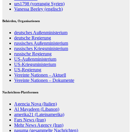
urs1798 (vorrangig Syrien)
Vanessa Beeley (englisch)
Behörden, Organisationen
deutsches Außenministerium
deutsche Regierung
russisches Außenministerium
russisches Kriegsministerium
russische Regierung
US-Außenministerium
US-Kriegsministerium
US-Regierung
Vereinte Nationen – Aktuell
Vereinte Nationen – Dokumente
Nachrichten-Plattformen
Agencia Nova (Italien)
Al Mayadeen (Libanon)
amerika21 (Lateinamerika)
Fars News (Iran)
Mehr News Agency (Iran)
nasuma (gesammelte Nachrichten)