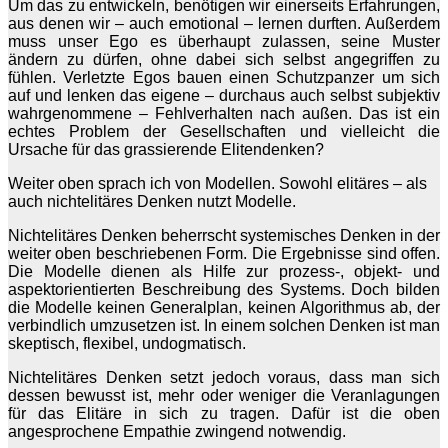
Um das zu entwickeln, benötigen wir einerseits Erfahrungen,
aus denen wir – auch emotional – lernen durften. Außerdem
muss unser Ego es überhaupt zulassen, seine Muster
ändern zu dürfen, ohne dabei sich selbst angegriffen zu
fühlen. Verletzte Egos bauen einen Schutzpanzer um sich
auf und lenken das eigene – durchaus auch selbst subjektiv
wahrgenommene – Fehlverhalten nach außen. Das ist ein
echtes Problem der Gesellschaften und vielleicht die
Ursache für das grassierende Elitendenken?
Weiter oben sprach ich von Modellen. Sowohl elitäres – als
auch nichtelitäres Denken nutzt Modelle.
Nichtelitäres Denken beherrscht systemisches Denken in der
weiter oben beschriebenen Form. Die Ergebnisse sind offen.
Die Modelle dienen als Hilfe zur prozess-, objekt- und
aspektorientierten Beschreibung des Systems. Doch bilden
die Modelle keinen Generalplan, keinen Algorithmus ab, der
verbindlich umzusetzen ist. In einem solchen Denken ist man
skeptisch, flexibel, undogmatisch.
Nichtelitäres Denken setzt jedoch voraus, dass man sich
dessen bewusst ist, mehr oder weniger die Veranlagungen
für das Elitäre in sich zu tragen. Dafür ist die oben
angesprochene Empathie zwingend notwendig.