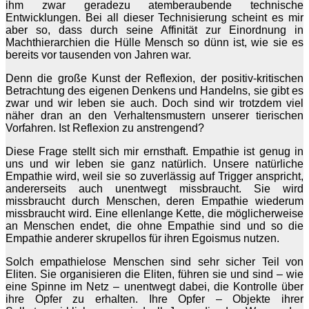
ihm zwar geradezu atemberaubende technische
Entwicklungen. Bei all dieser Technisierung scheint es mir
aber so, dass durch seine Affinität zur Einordnung in
Machthierarchien die Hülle Mensch so dünn ist, wie sie es
bereits vor tausenden von Jahren war.
Denn die große Kunst der Reflexion, der positiv-kritischen
Betrachtung des eigenen Denkens und Handelns, sie gibt es
zwar und wir leben sie auch. Doch sind wir trotzdem viel
näher dran an den Verhaltensmustern unserer tierischen
Vorfahren. Ist Reflexion zu anstrengend?
Diese Frage stellt sich mir ernsthaft. Empathie ist genug in
uns und wir leben sie ganz natürlich. Unsere natürliche
Empathie wird, weil sie so zuverlässig auf Trigger anspricht,
andererseits auch unentwegt missbraucht. Sie wird
missbraucht durch Menschen, deren Empathie wiederum
missbraucht wird. Eine ellenlange Kette, die möglicherweise
an Menschen endet, die ohne Empathie sind und so die
Empathie anderer skrupellos für ihren Egoismus nutzen.
Solch empathielose Menschen sind sehr sicher Teil von
Eliten. Sie organisieren die Eliten, führen sie und sind – wie
eine Spinne im Netz – unentwegt dabei, die Kontrolle über
ihre Opfer zu erhalten. Ihre Opfer – Objekte ihrer