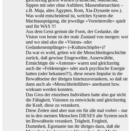
Sippen mit oder ohne Anführer, Massenhierarchien –
z.B. Maja, altes Ägypten, Rom, Xia-Dynastie usw.).
Was wohl entscheidend ist, welches System die
Machtausprägung, die jeweilige »Vorreiterrolle« spielt
und für WAS !!!
Aus dem Geist gerinnt die Form, der Gedanke, die
Vision von heute ist der reale Zustand von morgen: wer
und wo sind also die »Visions- oder
Gedankenempfänger« (»Kulturschöpfer«)?
Da war es wohl, gehen wir die Menschheitsgeschichte
zurück, daß gewisse Eingeweihte, Auserwählte,
Ermächtigte die »Antenne« waren und gleichzeitig
auch die »Feldenergie« oder auch psychische Energie
hatten (oder bekamen!!!), diese neuen Impulse in die
Bewußtseine der übrigen hineinzuverankern, so daß sie
dann auch als »Menschheitsführer« anerkannt bzw.
wirksam werden konnten.
Das Gros der einzelnen Individuen hatte also gar nicht
die Fähigkeit, Visionen zu entwickeln und gleichzeitig
die Kraft, diese zu verankern.
Diese Zeiten sind aber nun ein für alle mal vorbei – nur
ist in den meisten Menschen DIESES alte System noch
im Bewußtsein verankert. Trägheit, Feigheit,
Dummheit, Egomanie tun ihr übriges dazu, daß die