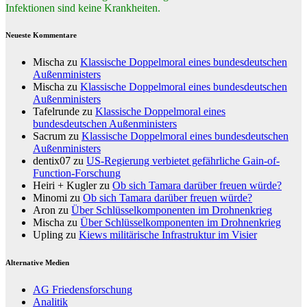
Infektionen sind keine Krankheiten.
Neueste Kommentare
Mischa
zu
Klassische Doppelmoral eines bundesdeutschen
Außenministers
Mischa
zu
Klassische Doppelmoral eines bundesdeutschen
Außenministers
Tafelrunde
zu
Klassische Doppelmoral eines
bundesdeutschen Außenministers
Sacrum
zu
Klassische Doppelmoral eines bundesdeutschen
Außenministers
dentix07
zu
US-Regierung verbietet gefährliche Gain-of-
Function-Forschung
Heiri + Kugler
zu
Ob sich Tamara darüber freuen würde?
Minomi
zu
Ob sich Tamara darüber freuen würde?
Aron
zu
Über Schlüsselkomponenten im Drohnenkrieg
Mischa
zu
Über Schlüsselkomponenten im Drohnenkrieg
Upling
zu
Kiews militärische Infrastruktur im Visier
Alternative Medien
AG Friedensforschung
Analitik