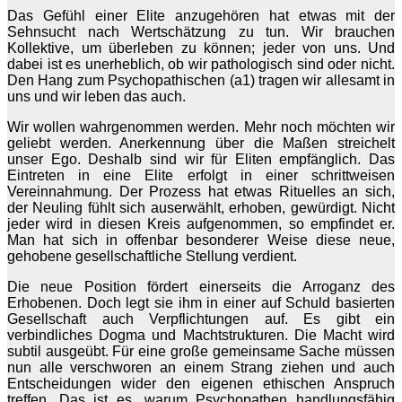
Das Gefühl einer Elite anzugehören hat etwas mit der
Sehnsucht nach Wertschätzung zu tun. Wir brauchen
Kollektive, um überleben zu können; jeder von uns. Und
dabei ist es unerheblich, ob wir pathologisch sind oder nicht.
Den Hang zum Psychopathischen (a1) tragen wir allesamt in
uns und wir leben das auch.
Wir wollen wahrgenommen werden. Mehr noch möchten wir
geliebt werden. Anerkennung über die Maßen streichelt
unser Ego. Deshalb sind wir für Eliten empfänglich. Das
Eintreten in eine Elite erfolgt in einer schrittweisen
Vereinnahmung. Der Prozess hat etwas Rituelles an sich,
der Neuling fühlt sich auserwählt, erhoben, gewürdigt. Nicht
jeder wird in diesen Kreis aufgenommen, so empfindet er.
Man hat sich in offenbar besonderer Weise diese neue,
gehobene gesellschaftliche Stellung verdient.
Die neue Position fördert einerseits die Arroganz des
Erhobenen. Doch legt sie ihm in einer auf Schuld basierten
Gesellschaft auch Verpflichtungen auf. Es gibt ein
verbindliches Dogma und Machtstrukturen. Die Macht wird
subtil ausgeübt. Für eine große gemeinsame Sache müssen
nun alle verschworen an einem Strang ziehen und auch
Entscheidungen wider den eigenen ethischen Anspruch
treffen. Das ist es, warum Psychopathen handlungsfähig