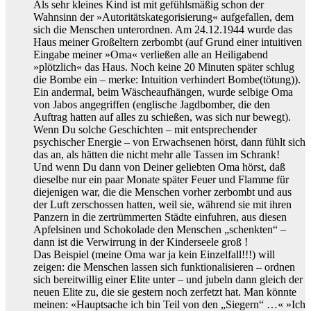
Als sehr kleines Kind ist mit gefühlsmäßig schon der
Wahnsinn der »Autoritätskategorisierung« aufgefallen, dem
sich die Menschen unterordnen. Am 24.12.1944 wurde das
Haus meiner Großeltern zerbombt (auf Grund einer intuitiven
Eingabe meiner »Oma« verließen alle an Heiligabend
»plötzlich« das Haus. Noch keine 20 Minuten später schlug
die Bombe ein – merke: Intuition verhindert Bombe(tötung)).
Ein andermal, beim Wäscheaufhängen, wurde selbige Oma
von Jabos angegriffen (englische Jagdbomber, die den
Auftrag hatten auf alles zu schießen, was sich nur bewegt).
Wenn Du solche Geschichten – mit entsprechender
psychischer Energie – von Erwachsenen hörst, dann fühlt sich
das an, als hätten die nicht mehr alle Tassen im Schrank!
Und wenn Du dann von Deiner geliebten Oma hörst, daß
dieselbe nur ein paar Monate später Feuer und Flamme für
diejenigen war, die die Menschen vorher zerbombt und aus
der Luft zerschossen hatten, weil sie, während sie mit ihren
Panzern in die zertrümmerten Städte einfuhren, aus diesen
Apfelsinen und Schokolade den Menschen „schenkten“ –
dann ist die Verwirrung in der Kinderseele groß !
Das Beispiel (meine Oma war ja kein Einzelfall!!!) will
zeigen: die Menschen lassen sich funktionalisieren – ordnen
sich bereitwillig einer Elite unter – und jubeln dann gleich der
neuen Elite zu, die sie gestern noch zerfetzt hat. Man könnte
meinen: «Hauptsache ich bin Teil von den „Siegern“ …« »Ich