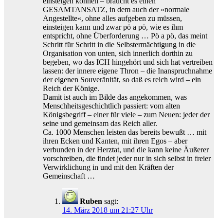
einsteigen können – braucht es einen
GESAMTANSATZ, in dem auch der »normale
Angestellte«, ohne alles aufgeben zu müssen,
einsteigen kann und zwar pö a pö, wie es ihm
entspricht, ohne Überforderung … Pö a pö, das meint
Schritt für Schritt in die Selbstermächtigung in die
Organisation von unten, sich innerlich dorthin zu
begeben, wo das ICH hingehört und sich hat vertreiben
lassen: der innere eigene Thron – die Inanspruchnahme
der eigenen Souveränität, so daß es reich wird – ein
Reich der Könige.
Damit ist auch im Bilde das angekommen, was
Menschheitsgeschichtlich passiert: vom alten
Königsbegriff – einer für viele – zum Neuen: jeder der
seine und gemeinsam das Reich aller.
Ca. 1000 Menschen leisten das bereits bewußt … mit
ihren Ecken und Kanten, mit ihren Egos – aber
verbunden in der Herztat, und die kann keine Äußerer
vorschreiben, die findet jeder nur in sich selbst in freier
Verwirklichung in und mit den Kräften der
Gemeinschaft …
Ruben
sagt:
14. März 2018 um 21:27 Uhr