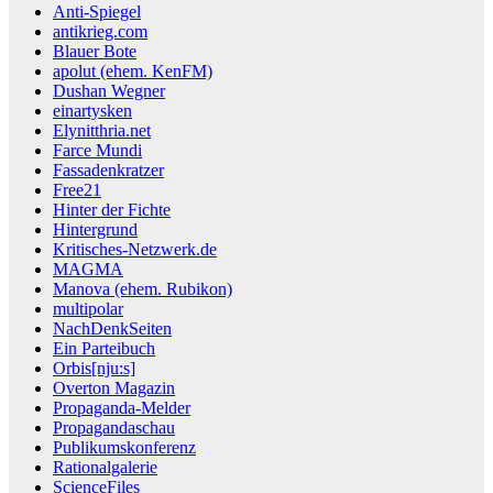
Anti-Spiegel
antikrieg.com
Blauer Bote
apolut (ehem. KenFM)
Dushan Wegner
einartysken
Elynitthria.net
Farce Mundi
Fassadenkratzer
Free21
Hinter der Fichte
Hintergrund
Kritisches-Netzwerk.de
MAGMA
Manova (ehem. Rubikon)
multipolar
NachDenkSeiten
Ein Parteibuch
Orbis[nju:s]
Overton Magazin
Propaganda-Melder
Propagandaschau
Publikumskonferenz
Rationalgalerie
ScienceFiles