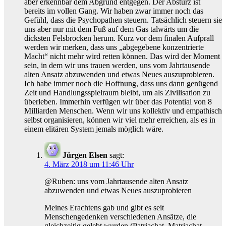
aber erkennbar dem Abgrund entgegen. Der Absturz ist
bereits im vollen Gang. Wir haben zwar immer noch das
Gefühl, dass die Psychopathen steuern. Tatsächlich steuern sie
uns aber nur mit dem Fuß auf dem Gas talwärts um die
dicksten Felsbrocken herum. Kurz vor dem finalen Aufprall
werden wir merken, dass uns „abgegebene konzentrierte
Macht“ nicht mehr wird retten können. Das wird der Moment
sein, in dem wir uns trauen werden, uns vom Jahrtausende
alten Ansatz abzuwenden und etwas Neues auszuprobieren.
Ich habe immer noch die Hoffnung, dass uns dann genügend
Zeit und Handlungsspielraum bleibt, um als Zivilisation zu
überleben. Immerhin verfügen wir über das Potential von 8
Milliarden Menschen. Wenn wir uns kollektiv und empathisch
selbst organisieren, können wir viel mehr erreichen, als es in
einem elitären System jemals möglich wäre.
Jürgen Elsen
sagt:
4. März 2018 um 11:46 Uhr
@Ruben: uns vom Jahrtausende alten Ansatz
abzuwenden und etwas Neues auszuprobieren
Meines Erachtens gab und gibt es seit
Menschengedenken verschiedenen Ansätze, die
gleichzeitig gelebt wurden (Patriachat, Matriachat,