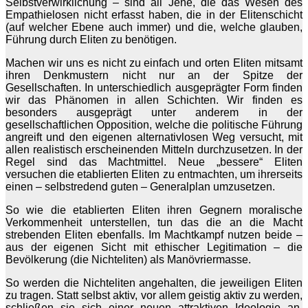
Selbstverwirklichung – sind all Jene, die das Wesen des
Empathielosen nicht erfasst haben, die in der Elitenschicht
(auf welcher Ebene auch immer) und die, welche glauben,
Führung durch Eliten zu benötigen.
Machen wir uns es nicht zu einfach und orten Eliten mitsamt
ihren Denkmustern nicht nur an der Spitze der
Gesellschaften. In unterschiedlich ausgeprägter Form finden
wir das Phänomen in allen Schichten. Wir finden es
besonders ausgeprägt unter anderem in der
gesellschaftlichen Opposition, welche die politische Führung
angreift und den eigenen alternativlosen Weg versucht, mit
allen realistisch erscheinenden Mitteln durchzusetzen. In der
Regel sind das Machtmittel. Neue „bessere“ Eliten
versuchen die etablierten Eliten zu entmachten, um ihrerseits
einen – selbstredend guten – Generalplan umzusetzen.
So wie die etablierten Eliten ihren Gegnern moralische
Verkommenheit unterstellen, tun das die an die Macht
strebenden Eliten ebenfalls. Im Machtkampf nutzen beide –
aus der eigenen Sicht mit ethischer Legitimation – die
Bevölkerung (die Nichteliten) als Manövriermasse.
So werden die Nichteliten angehalten, die jeweiligen Eliten
zu tragen. Statt selbst aktiv, vor allem geistig aktiv zu werden,
schließen sie sich einer neuen attraktiven Ideologie an,