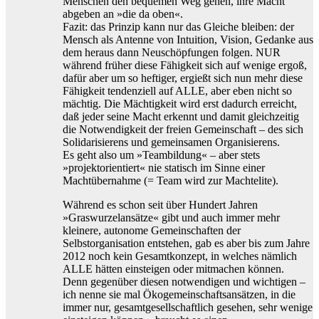
Menschen den bequemen Weg gehen, ihre Macht
abgeben an »die da oben«.
Fazit: das Prinzip kann nur das Gleiche bleiben: der
Mensch als Antenne von Intuition, Vision, Gedanke aus
dem heraus dann Neuschöpfungen folgen. NUR
während früher diese Fähigkeit sich auf wenige ergoß,
dafür aber um so heftiger, ergießt sich nun mehr diese
Fähigkeit tendenziell auf ALLE, aber eben nicht so
mächtig. Die Mächtigkeit wird erst dadurch erreicht,
daß jeder seine Macht erkennt und damit gleichzeitig
die Notwendigkeit der freien Gemeinschaft – des sich
Solidarisierens und gemeinsamen Organisierens.
Es geht also um »Teambildung« – aber stets
»projektorientiert« nie statisch im Sinne einer
Machtübernahme (= Team wird zur Machtelite).
Während es schon seit über Hundert Jahren
»Graswurzelansätze« gibt und auch immer mehr
kleinere, autonome Gemeinschaften der
Selbstorganisation entstehen, gab es aber bis zum Jahre
2012 noch kein Gesamtkonzept, in welches nämlich
ALLE hätten einsteigen oder mitmachen können.
Denn gegenüber diesen notwendigen und wichtigen –
ich nenne sie mal Ökogemeinschaftsansätzen, in die
immer nur, gesamtgesellschaftlich gesehen, sehr wenige