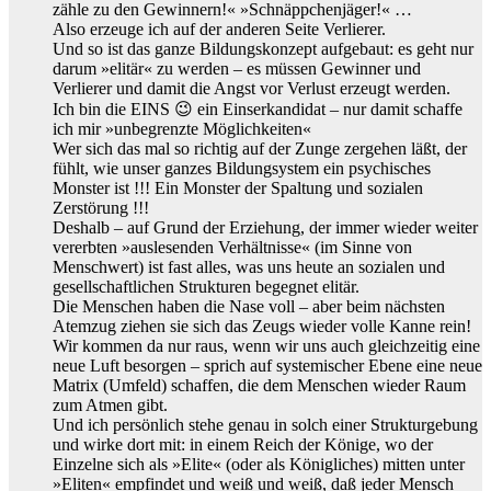
zähle zu den Gewinnern!« »Schnäppchenjäger!« …
Also erzeuge ich auf der anderen Seite Verlierer.
Und so ist das ganze Bildungskonzept aufgebaut: es geht nur
darum »elitär« zu werden – es müssen Gewinner und
Verlierer und damit die Angst vor Verlust erzeugt werden.
Ich bin die EINS 😉 ein Einserkandidat – nur damit schaffe
ich mir »unbegrenzte Möglichkeiten«
Wer sich das mal so richtig auf der Zunge zergehen läßt, der
fühlt, wie unser ganzes Bildungsystem ein psychisches
Monster ist !!! Ein Monster der Spaltung und sozialen
Zerstörung !!!
Deshalb – auf Grund der Erziehung, der immer wieder weiter
vererbten »auslesenden Verhältnisse« (im Sinne von
Menschwert) ist fast alles, was uns heute an sozialen und
gesellschaftlichen Strukturen begegnet elitär.
Die Menschen haben die Nase voll – aber beim nächsten
Atemzug ziehen sie sich das Zeugs wieder volle Kanne rein!
Wir kommen da nur raus, wenn wir uns auch gleichzeitig eine
neue Luft besorgen – sprich auf systemischer Ebene eine neue
Matrix (Umfeld) schaffen, die dem Menschen wieder Raum
zum Atmen gibt.
Und ich persönlich stehe genau in solch einer Strukturgebung
und wirke dort mit: in einem Reich der Könige, wo der
Einzelne sich als »Elite« (oder als Königliches) mitten unter
»Eliten« empfindet und weiß und weiß, daß jeder Mensch