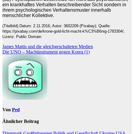
ein krankhaftes Verhalten beschreibender Sicht sondern in
ihrem psychologischen Verhaltensmuster innerhalb
menschlicher Kollektive.
(Titelbild) Datum: 2.11.2016; Autor: 3602209 (Pixabay); Quelle:
https://pixabay.com/de/krone-gold-licht-macht-k%C3%B6nig-1783304/;
Lizenz: Public Domain
Beitragsnavigation
James Mattis und die gleichgeschalteten Medien
Die UNO – Machtinstrument gegen Korea (1)
Von
Ped
Ähnlicher Beitrag
Dänemark
Großbritannien
Politik und Gesellschaft
Ukraine
USA