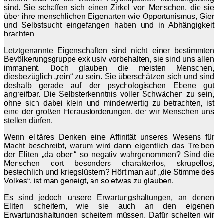
sind. Sie schaffen sich einen Zirkel von Menschen, die sie
über ihre menschlichen Eigenarten wie Opportunismus, Gier
und Selbstsucht eingefangen haben und in Abhängigkeit
brachten.
Letztgenannte Eigenschaften sind nicht einer bestimmten
Bevölkerungsgruppe exklusiv vorbehalten, sie sind uns allen
immanent. Doch glauben die meisten Menschen,
diesbezüglich „rein“ zu sein. Sie überschätzen sich und sind
deshalb gerade auf der psychologischen Ebene gut
angreifbar. Die Selbsterkenntnis voller Schwächen zu sein,
ohne sich dabei klein und minderwertig zu betrachten, ist
eine der großen Herausforderungen, der wir Menschen uns
stellen dürfen.
Wenn elitäres Denken eine Affinität unseres Wesens für
Macht beschreibt, warum wird dann eigentlich das Treiben
der Eliten „da oben“ so negativ wahrgenommen? Sind die
Menschen dort besonders charakterlos, skrupellos,
bestechlich und kriegslüstern? Hört man auf „die Stimme des
Volkes“, ist man geneigt, an so etwas zu glauben.
Es sind jedoch unsere Erwartungshaltungen, an denen
Eliten scheitern, wie sie auch an den eigenen
Erwartungshaltungen scheitern müssen. Dafür schelten wir