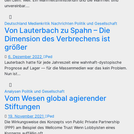
den Leim. Weil: Ein Wahrheitsministerium und die Wahrheit sind
unvereinbar.…
Deutschland
Medienkritik
Nachrichten
Politik und Gesellschaft
Von Lauterbach zu Spahn – Die
Dimension des Verbrechens ist
größer
6. Dezember 2022
Ped
Lauterbach hatte für jede Jahreszeit eine wahnhaft-dystopische
Prognose auf Lager — für die Massenmedien war das kein Problem.
Nun ist…
Analysen
Politik und Gesellschaft
Vom Wesen global agierender
Stiftungen
19. November 2021
Ped
Die Wirkungsweise des Konzepts von Public Private Partnership
(PPP) am Beispiel des Wellcome Trust Wenn Lobbyisten eines
Konzerns auffällig oft…