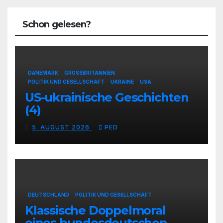
Schon gelesen?
DÄNEMARK
GROSSBRITANNIEN
POLITIK UND GESELLSCHAFT
UKRAINE
USA
US-ukrainische Geschichten
(4)
5. AUGUST 2026
PED
DEUTSCHLAND
POLITIK UND GESELLSCHAFT
Klassische Doppelmoral
eines bundesdeutschen