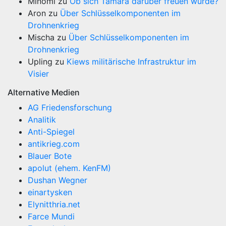
Minomi
zu
Ob sich Tamara darüber freuen würde?
Aron
zu
Über Schlüsselkomponenten im
Drohnenkrieg
Mischa
zu
Über Schlüsselkomponenten im
Drohnenkrieg
Upling
zu
Kiews militärische Infrastruktur im
Visier
Alternative Medien
AG Friedensforschung
Analitik
Anti-Spiegel
antikrieg.com
Blauer Bote
apolut (ehem. KenFM)
Dushan Wegner
einartysken
Elynitthria.net
Farce Mundi