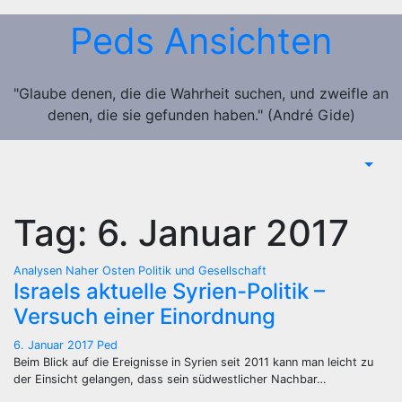
Zum
Peds Ansichten
Inhalt
springen
"Glaube denen, die die Wahrheit suchen, und zweifle an
denen, die sie gefunden haben." (André Gide)
Tag:
6. Januar 2017
Analysen
Naher Osten
Politik und Gesellschaft
Israels aktuelle Syrien-Politik –
Versuch einer Einordnung
6. Januar 2017
Ped
Beim Blick auf die Ereignisse in Syrien seit 2011 kann man leicht zu
der Einsicht gelangen, dass sein südwestlicher Nachbar…