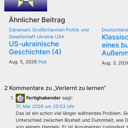
Ähnlicher Beitrag
Dänemark
Großbritannien
Politik und
Deutschlan
Klassis
Gesellschaft
Ukraine
USA
US-ukrainische
eines b
Geschichten (4)
Außenmi
Aug. 5, 2026
Ped
Aug. 3, 20
2 Kommentare zu „Verlernt zu lernen“
Fertighabender
sagt:
31. Mai 2026 um 20:53 Uhr
Das ist ein schon viel länger währendes Problem. Si
Unterschied zwischen Bosheit und Dummheit, wie Di
von seinem Handeln. Er ist Argumenten zumindest z