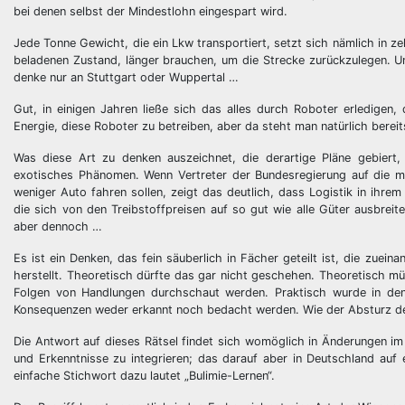
bei denen selbst der Mindestlohn eingespart wird.
Jede Tonne Gewicht, die ein Lkw transportiert, setzt sich nämlich in 
beladenen Zustand, länger brauchen, um die Strecke zurückzulegen. Und
denke nur an Stuttgart oder Wuppertal …
Gut, in einigen Jahren ließe sich das alles durch Roboter erledigen
Energie, diese Roboter zu betreiben, aber da steht man natürlich bere
Was diese Art zu denken auszeichnet, die derartige Pläne gebiert,
exotisches Phänomen. Wenn Vertreter der Bundesregierung auf die ma
weniger Auto fahren sollen, zeigt das deutlich, dass Logistik in ihre
die sich von den Treibstoffpreisen auf so gut wie alle Güter ausbreit
aber dennoch …
Es ist ein Denken, das fein säuberlich in Fächer geteilt ist, die z
herstellt. Theoretisch dürfte das gar nicht geschehen. Theoretisch
Folgen von Handlungen durchschaut werden. Praktisch wurde in den 
Konsequenzen weder erkannt noch bedacht werden. Wie der Absturz de
Die Antwort auf dieses Rätsel findet sich womöglich in Änderungen im
und Erkenntnisse zu integrieren; das darauf aber in Deutschland auf 
einfache Stichwort dazu lautet „Bulimie-Lernen“.