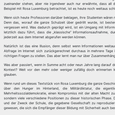
zueinander stehen, aber nie irgendwer auch nur erwähnte, dass all
Beispiel mit Rosa Luxemburg betrachtet, ist es heute noch weitaus sch
Wenn sich heute Professoren darüber beklagen, ihre Studenten wären ni
Denn das, worauf die ganze Schulzeit über gedrillt wurde, ist best
vergessen wird. Was dadurch geprägt wird, ist ein Umgang mit Inform
letztlich dazu führt, dass die „klassische“ Informationsaufnahme, d
jederzeit aus dem Internet abgerufen werden können.
Natürlich ist das eine Illusion, denn selbst wenn Informationen weitau
Abfrage im Internet sich zurückgerechnet durchaus in mehrere Tage i
richtigen Fragen zu stellen. Das aber lernt man nur über Zusammenhäng
Was aber passiert, wenn in Summe acht oder neun Jahre lang darauf dr
Kontext? Weit vor den mehr oder weniger zufällig doch erinnerten 
glauben.
Wenn rund um dieses Textstück von Rosa Luxemburg die ganze Geschic
über den Hunger im Hinterland, die Militärdiktatur, die eigent
Mehrheitssozialdemokratie, einen Kompromiss mit der alten Macht zu
sondern viele verschiedene Positionen zu dieser historischen Phase.
und der Zweck der Schule, die gegebene Gesellschaft zu reproduzier
gewesen, die sich die Empfänger dieser Bildung mit Sicherheit auch b