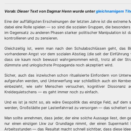
Vorab: Dieser Text von Dagmar Henn wurde unter
gleichnamigem Tit
Eine der auffälligsten Erscheinungen der letzten Jahre ist die extreme 
dabei eine Rolle spielen — so sind die sozialen Gruppen, die besonders
im Gegensatz zu anderen Phasen starker politischer Manipulation ist da
kontrollieren und zu zensieren.
Gleichzeitig ist, wenn man nach den Schulabschlüssen geht, das Bi
vorhandenen Angst vor dem sozialen Abstieg (die seit der Einführung 
dass sie kaum noch bewusst wahrgenommen wird), trotz all der Str
dümmste und unlogischste Propaganda noch akzeptiert wird.
Sicher, auch das inzwischen schon ritualisierte Einfordern von Unter
aufgerufen werden, und Unterwerfung war schließlich auch ein Kern
einbezieht, wie sehr Menschen versuchen, kognitiver Dissonanz 
Kreidequietschens — es geht immer noch zu einfach.
Und es ist ja nicht so, als wäre Geopolitik das einzige Feld, auf dem
werden, Großstädte per Lastenfahrrad zu versorgen — das scheitert s
Man sollte annehmen, dass jeder, der eine solche Aussage liest, den g
nur einen einzigen Lkw zur Grundlage nimmt, der einen Supermarkt 
Arbeitsstunden — das Resultat macht schnell sichtbar, dass diese Idee 