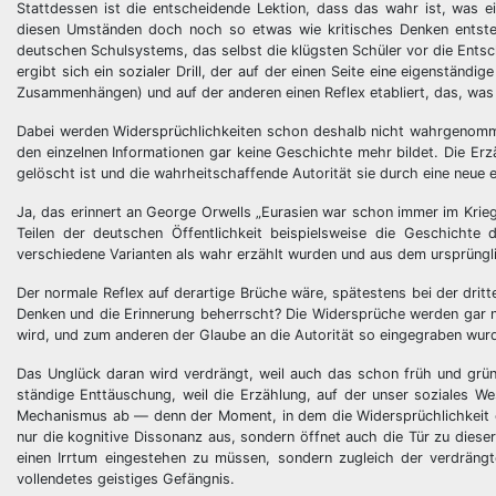
Stattdessen ist die entscheidende Lektion, dass das wahr ist, was e
diesen Umständen doch noch so etwas wie kritisches Denken entsteh
deutschen Schulsystems, das selbst die klügsten Schüler vor die Entsc
ergibt sich ein sozialer Drill, der auf der einen Seite eine eigenstän
Zusammenhängen) und auf der anderen einen Reflex etabliert, das, was 
Dabei werden Widersprüchlichkeiten schon deshalb nicht wahrgenommen
den einzelnen Informationen gar keine Geschichte mehr bildet. Die Erz
gelöscht ist und die wahrheitschaffende Autorität sie durch eine neue e
Ja, das erinnert an George Orwells „Eurasien war schon immer im Krieg m
Teilen der deutschen Öffentlichkeit beispielsweise die Geschichte
verschiedene Varianten als wahr erzählt wurden und aus dem ursprüngl
Der normale Reflex auf derartige Brüche wäre, spätestens bei der drit
Denken und die Erinnerung beherrscht? Die Widersprüche werden gar
wird, und zum anderen der Glaube an die Autorität so eingegraben wurde
Das Unglück daran wird verdrängt, weil auch das schon früh und gründl
ständige Enttäuschung, weil die Erzählung, auf der unser soziales W
Mechanismus ab — denn der Moment, in dem die Widersprüchlichkeit ode
nur die kognitive Dissonanz aus, sondern öffnet auch die Tür zu dieser
einen Irrtum eingestehen zu müssen, sondern zugleich der verdrängt
vollendetes geistiges Gefängnis.