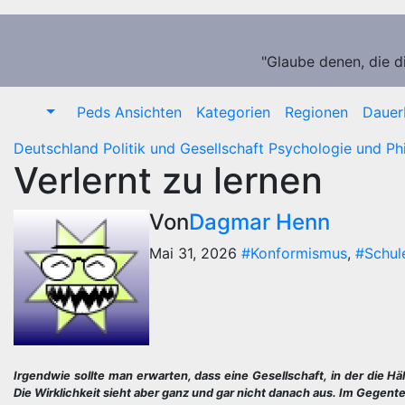
Zum
Inhalt
springen
"Glaube denen, die d
Peds Ansichten
Kategorien
Regionen
Dauer
Deutschland
Politik und Gesellschaft
Psychologie und Ph
Verlernt zu lernen
Von
Dagmar Henn
Mai 31, 2026
#Konformismus
,
#Schul
Irgendwie sollte man erwarten, dass eine Gesellschaft, in der die Häl
Die Wirklichkeit sieht aber ganz und gar nicht danach aus. Im Gegenteil