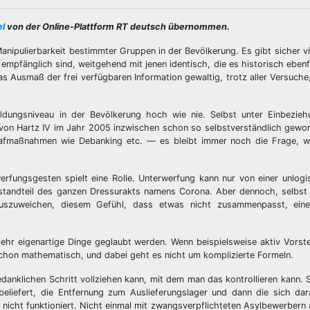
el
von der Online-Plattform RT deutsch übernommen.
Manipulierbarkeit bestimmter Gruppen in der Bevölkerung. Es gibt sicher vi
 empfänglich sind, weitgehend mit jenen identisch, die es historisch ebenf
s Ausmaß der frei verfügbaren Information gewaltig, trotz aller Versuche,
ldungsniveau in der Bevölkerung hoch wie nie. Selbst unter Einbeziehu
von Hartz IV im Jahr 2005 inzwischen schon so selbstverständlich gewor
afmaßnahmen wie Debanking etc. — es bleibt immer noch die Frage, w
werfungsgesten spielt eine Rolle. Unterwerfung kann nur von einer unlog
bestandteil des ganzen Dressurakts namens Corona. Aber dennoch, selbs
auszuweichen, diesem Gefühl, dass etwas nicht zusammenpasst, eine
 sehr eigenartige Dinge geglaubt werden. Wenn beispielsweise aktiv Vorste
chon mathematisch, und dabei geht es nicht um komplizierte Formeln.
edanklichen Schritt vollziehen kann, mit dem man das kontrollieren kann.
beliefert, die Entfernung zum Auslieferungslager und dann die sich da
nicht funktioniert. Nicht einmal mit zwangsverpflichteten Asylbewerbern a