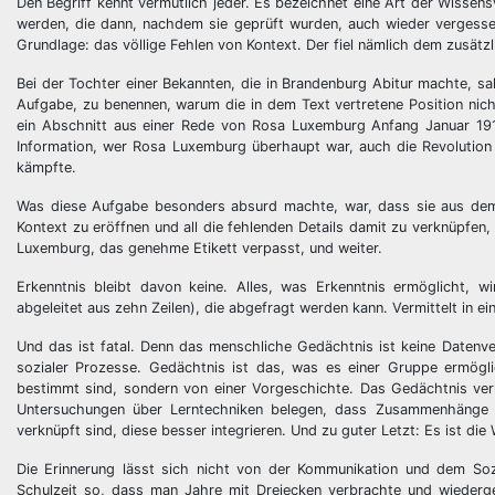
Den Begriff kennt vermutlich jeder. Es bezeichnet eine Art der Wissens
werden, die dann, nachdem sie geprüft wurden, auch wieder vergess
Grundlage: das völlige Fehlen von Kontext. Der fiel nämlich dem zusät
Bei der Tochter einer Bekannten, die in Brandenburg Abitur machte, sa
Aufgabe, zu benennen, warum die in dem Text vertretene Position nich
ein Abschnitt aus einer Rede von Rosa Luxemburg Anfang Januar 1919
Information, wer Rosa Luxemburg überhaupt war, auch die Revolutio
kämpfte.
Was diese Aufgabe besonders absurd machte, war, dass sie aus dem 
Kontext zu eröffnen und all die fehlenden Details damit zu verknüpfe
Luxemburg, das genehme Etikett verpasst, und weiter.
Erkenntnis bleibt davon keine. Alles, was Erkenntnis ermöglicht, w
abgeleitet aus zehn Zeilen), die abgefragt werden kann. Vermittelt in e
Und das ist fatal. Denn das menschliche Gedächtnis ist keine Datenv
sozialer Prozesse. Gedächtnis ist das, was es einer Gruppe ermögl
bestimmt sind, sondern von einer Vorgeschichte. Das Gedächtnis ver
Untersuchungen über Lerntechniken belegen, dass Zusammenhänge es
verknüpft sind, diese besser integrieren. Und zu guter Letzt: Es ist die
Die Erinnerung lässt sich nicht von der Kommunikation und dem Soz
Schulzeit so, dass man Jahre mit Dreiecken verbrachte und wiederg