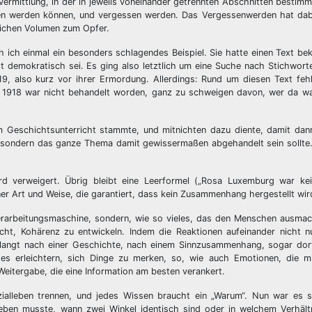
vermittlung, in der in jeweils voneinander getrennten Abschnitten bestimm
en werden können, und vergessen werden. Das Vergessenwerden hat dabe
zlichen Volumen zum Opfer.
h ich einmal ein besonders schlagendes Beispiel. Sie hatte einen Text b
t demokratisch sei. Es ging also letztlich um eine Suche nach Stichwort
, also kurz vor ihrer Ermordung. Allerdings: Rund um diesen Text fehlt
n 1918 war nicht behandelt worden, ganz zu schweigen davon, wer da 
Geschichtsunterricht stammte, und mitnichten dazu diente, damit dan
n, sondern das ganze Thema damit gewissermaßen abgehandelt sein sollte
ird verweigert. Übrig bleibt eine Leerformel („Rosa Luxemburg war kei
iner Art und Weise, die garantiert, dass kein Zusammenhang hergestellt wir
erarbeitungsmaschine, sondern, wie so vieles, das den Menschen ausmac
icht, Kohärenz zu entwickeln. Indem die Reaktionen aufeinander nicht
langt nach einer Geschichte, nach einem Sinnzusammenhang, sogar dort,
 erleichtern, sich Dinge zu merken, so, wie auch Emotionen, die mi
 Weitergabe, die eine Information am besten verankert.
ialleben trennen, und jedes Wissen braucht ein „Warum“. Nun war es 
eben musste, wann zwei Winkel identisch sind oder in welchem Verhältn