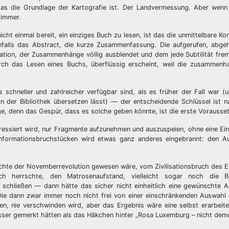
 das die Grundlage der Kartografie ist. Der Landvermessung. Aber wen
limmer.
cht einmal bereit, ein einziges Buch zu lesen, ist das die unmittelbare K
enfalls das Abstract, die kurze Zusammenfassung. Die aufgerufen, abge
ation, der Zusammenhänge völlig ausblendet und dem jede Subtilität fre
urch das Lesen eines Buchs, überflüssig erscheint, weil die zusammenh
s schneller und zahlreicher verfügbar sind, als es früher der Fall war (u
n der Bibliothek übersetzen lässt) — der entscheidende Schlüssel ist n
e, denn das Gespür, dass es solche geben könnte, ist die erste Vorausse
essiert wird, nur Fragmente aufzunehmen und auszuspeien, ohne eine Ein
Informationsbruchstücken wird etwas ganz anderes eingebrannt: den Aut
hte der Novemberrevolution gewesen wäre, vom Zivilisationsbruch des Er
lich herrschte, den Matrosenaufstand, vielleicht sogar noch die B
 schließen — dann hätte das sicher nicht einheitlich eine gewünschte A
 Die dann zwar immer noch nicht frei von einer einschränkenden Auswah
en, nie verschwinden wird, aber das Ergebnis wäre eine selbst erarbeit
esser gemerkt hätten als das Häkchen hinter „Rosa Luxemburg – nicht demo