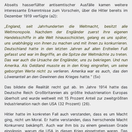
Abseits hasserfüllter antisemtischer Ausfälle kamen weitere
interessante Erkenntnisse zum Vorschein, über die Hitler bereits im
Dezember 1919 verfügte (a2):
„England, seit Jahrhunderten die Weltmacht, besitzt alle
Weltmonopole. Nachdem der Engländer zuerst ihre eigenen
Handelsschiffe in alle Welt hinausschickten, gelang es uns später,
uns unabhängig von ihnen zu machen und mit ihnen zu konkurrieren.
Deutschland hatte in den letzten Jahren auf allen Erdteilen Fuß
gefasst und war im Begriffe, an die Spitze der Weltmächte zu treten.
Das war auch die Ursache der Engländer, uns zu bekriegen. Und nun
Amerika. Als Geldland musste es in den Krieg eingreifen, um seine
geborgten Werte nicht zu
verlieren. Amerika war es auch, das den
Löwenanteil an den Gewinnen des Krieges hatte.“
(5x)
Das bildete die Realität recht gut ab. Im Jahre 1914 hatte das
Deutsche Reich Großbritannien als größte Industrienation Europas
überholt und wurde weltweit mit 15 Prozent Anteil zur zweitgrößten
Industrienation nach den USA (32 Prozent) (26).
Hitler hatte im konkreten Fall auch verstanden, dass es um Macht
ging, nicht um Moral. Er hatte verstanden, dass herrschende Macht
Konkurrenz bekämpft. Auch war ihm bis zu einem gewissen Grade
eingängig, warum die USA in diesen Krieg eingetreten waren. Das