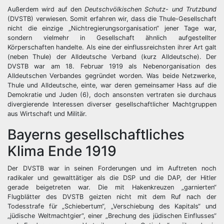
Außerdem wird auf den
Deutschvölkischen Schutz- und Trutzbund
(DVSTB) verwiesen. Somit erfahren wir, dass die Thule-Gesellschaft
nicht die einzige „Nichtregierungsorganisation“ jener Tage war,
sondern vielmehr in Gesellschaft ähnlich aufgestellter
Körperschaften handelte. Als eine der einflussreichsten ihrer Art galt
(neben Thule) der Alldeutsche Verband (kurz Alldeutsche). Der
DVSTB war am 18. Februar 1919 als Nebenorganisation des
Alldeutschen Verbandes gegründet worden. Was beide Netzwerke,
Thule und Alldeutsche, einte, war deren gemeinsamer Hass auf die
Demokratie und Juden (6), doch ansonsten vertraten sie durchaus
divergierende Interessen diverser gesellschaftlicher Machtgruppen
aus Wirtschaft und Militär.
Bayerns gesellschaftliches
Klima Ende 1919
Der DVSTB war in seinen Forderungen und im Auftreten noch
radikaler und gewalttätiger als die DSP und die DAP, der Hitler
gerade beigetreten war. Die mit Hakenkreuzen „garnierten“
Flugblätter des DVSTB geizten nicht mit dem Ruf nach der
Todesstrafe für „Schiebertum“, „Verschiebung des Kapitals“ und
„jüdische Weltmachtgier“, einer „Brechung des jüdischen Einflusses“