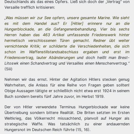
Deutschlands als das eines Opfers. Ließ sich doch der „Vertrag“ von
Versaille trefflich kritisieren:
„Was müssen wir zur See opfern, unsere gesamte Marine. Wie sieht
es mit dem Handel aus? Er [Hitler] erinnere nur an die
Hungerblockade, an die Gefangenenbehandlung. Vier bis sechs
Herren haben das 463 Artikel umfassende Friedenswerk hinter
hermetisch verschlossenen Türen gemacht. Redner übt weiter
vernichtende Kritik; er schilderte die Verschiedenheiten, die sich
schon im Waffenstillstandsabschluss ergaben und erst im
Friedensvertrag, lauter Abänderungen
und doch heißt man Brest-
Litoswk einen Schandvertrag und Versailles einen Menschenvertrag.“
(5iii)
Nehmen wir das ernst. Hinter der Agitation Hitlers stecken genug
Wahrheiten, die Anlass für eine Reihe von Fragen geben sollten!
Obige Aussagen tätigte er schließlich nicht etwa erst 1924 in seinem
Buch sondern bereits fünf Jahre zuvor, im Herbst 1919.
Der von Hitler verwendete Terminus Hungerblockade war keine
Übertreibung sondern bittere Realität. Die Briten setzten im Ersten
Weltkrieg, das Völkerrecht missachtend, planvoll auf Hunger als
strategische Waffe. Was tatsächlich zu einer andauernden
Hungersnot im Deutschen Reich führte (15, 16).