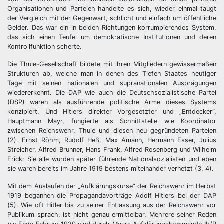
Organisationen und Parteien handelte es sich, wieder einmal taugt
der Vergleich mit der Gegenwart, schlicht und einfach um öffentliche
Gelder. Das war ein in beiden Richtungen korrumpierendes System,
das sich einen Teufel um demokratische Institutionen und deren
Kontrollfunktion scherte.
Die Thule-Gesellschaft bildete mit ihren Mitgliedern gewissermaßen
Strukturen ab, welche man in denen des Tiefen Staates heutiger
Tage mit seinen nationalen und supranationalen Ausprägungen
wiedererkennt. Die DAP wie auch die Deutschsozialistische Partei
(DSP) waren als ausführende politische Arme dieses Systems
konzipiert. Und Hitlers direkter Vorgesetzter und „Entdecker“,
Hauptmann Mayr, fungierte als Schnittstelle wie Koordinator
zwischen Reichswehr, Thule und diesen neu gegründeten Parteien
(2). Ernst Röhm, Rudolf Heß, Max Amann, Hermann Esser, Julius
Streicher, Alfred Brunner, Hans Frank, Alfred Rosenberg und Wilhelm
Frick: Sie alle wurden später führende Nationalsozialisten und eben
sie waren bereits im Jahre 1919 bestens miteinander vernetzt (3, 4).
Mit dem Auslaufen der „Aufklärungskurse“ der Reichswehr im Herbst
1919 begannen die Propagandavorträge Adolf Hitlers bei der DAP
(5). Wie oft Hitler bis zu seiner Entlassung aus der Reichswehr vor
Publikum sprach, ist nicht genau ermittelbar. Mehrere seiner Reden