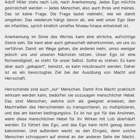
Adolf Hitler stets nach Lob, nach Anerkennung. Jedes Ego möchte
gestreichelt werden — jedes Menschen, also auch Ihres und meines.
Das ist keine Frage. Die Frage lautet vielmehr, wie wir damit
umgehen. Das wiederum hängt davon ab, wie weit unser Ego über
ein infantiles, sprich kindlich unreifes Niveau hinaus entwickelt ist.
Anerkennung im Sinne des Wortes kann eine ehrliche, aufrichtige
Geste sein. Sie kann aber auch geheuchelt daherkommen, um uns zu
verführen. Damit wir Wege gehen, die anderen mehr, umso weniger
jedoch uns und unseren Nächsten nützen. Unser Ego ist eine
Notwendigkeit, es steht für unser Selbst. Sollte es stehen. Es kann
aber auch „gekapert“, benutzt, es kann missbraucht werden. Daher
ist es ein bevorzugtes Ziel bei der Ausübung von Macht und
Herrschaft.
Herrschende sind auch „nur“ Menschen. Damit ihre Macht praktisch
wirksam werden kann, bedürfen sie sozusagen menschlicher Hebel.
Das sind Menschen, welche sich als geeignet erweisen, den
Machtwillen des Herrschenden zu transportieren, zu multiplizieren,
und das am besten bedingungslos. Es ist nur gut für das Ansinnen,
wenn diese menschlichen Hebel für ihr Wirken mit Lob überhäuft
werden. Es füttert das Ego, und das Ego kann nicht genug davon
bekommen. Und außerdem weckt es den Ehrgeiz, denn solche
Menschen schnuppern auf einmal an der anderen Seite der Macht.