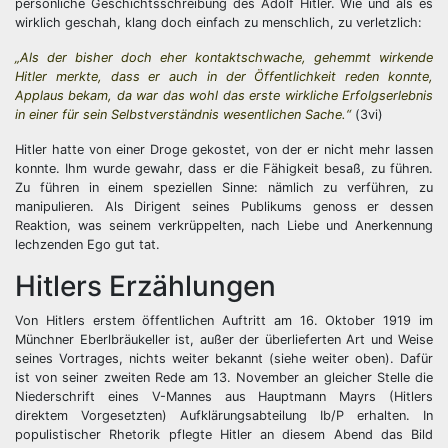
persönliche Geschichtsschreibung des Adolf Hitler. Wie und als es
wirklich geschah, klang doch einfach zu menschlich, zu verletzlich:
„Als der bisher doch eher kontaktschwache, gehemmt wirkende
Hitler merkte, dass er auch in der Öffentlichkeit reden konnte,
Applaus bekam, da war das wohl das erste wirkliche Erfolgserlebnis
in einer für sein Selbstverständnis wesentlichen Sache.“
(3vi)
Hitler hatte von einer Droge gekostet, von der er nicht mehr lassen
konnte. Ihm wurde gewahr, dass er die Fähigkeit besaß, zu führen.
Zu führen in einem speziellen Sinne: nämlich zu verführen, zu
manipulieren. Als Dirigent seines Publikums genoss er dessen
Reaktion, was seinem verkrüppelten, nach Liebe und Anerkennung
lechzenden Ego gut tat.
Hitlers Erzählungen
Von Hitlers erstem öffentlichen Auftritt am 16. Oktober 1919 im
Münchner Eberlbräukeller ist, außer der überlieferten Art und Weise
seines Vortrages, nichts weiter bekannt (siehe weiter oben). Dafür
ist von seiner zweiten Rede am 13. November an gleicher Stelle die
Niederschrift eines V-Mannes aus Hauptmann Mayrs (Hitlers
direktem Vorgesetzten) Aufklärungsabteilung Ib/P erhalten. In
populistischer Rhetorik pflegte Hitler an diesem Abend das Bild