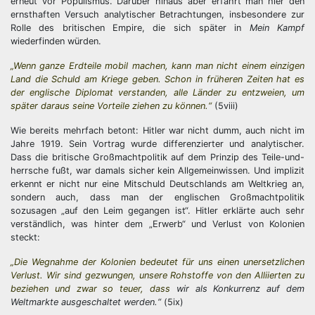
erneut vor Populismus. Darüber hinaus aber erfährt man hier den
ernsthaften Versuch analytischer Betrachtungen, insbesondere zur
Rolle des britischen Empire, die sich später in
Mein Kampf
wiederfinden würden.
„Wenn ganze Erdteile mobil machen, kann man nicht einem einzigen
Land die Schuld am Kriege geben. Schon in früheren Zeiten hat es
der englische Diplomat verstanden, alle Länder zu entzweien, um
später daraus seine Vorteile ziehen zu können.“
(5viii)
Wie bereits mehrfach betont: Hitler war nicht dumm, auch nicht im
Jahre 1919. Sein Vortrag wurde differenzierter und analytischer.
Dass die britische Großmachtpolitik auf dem Prinzip des Teile-und-
herrsche fußt, war damals sicher kein Allgemeinwissen. Und implizit
erkennt er nicht nur eine Mitschuld Deutschlands am Weltkrieg an,
sondern auch, dass man der englischen Großmachtpolitik
sozusagen „auf den Leim gegangen ist“. Hitler erklärte auch sehr
verständlich, was hinter dem „Erwerb“ und Verlust von Kolonien
steckt:
„Die Wegnahme der Kolonien bedeutet für uns einen unersetzlichen
Verlust. Wir sind gezwungen, unsere Rohstoffe von den Alliierten zu
beziehen und zwar so teuer, dass
wir als Konkurrenz auf dem
Weltmarkte ausgeschaltet werden.“
(5ix)