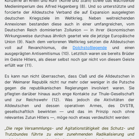
Konzerne an Rhein und Ruhr (Kohle und Stahl) sowie das wachsende
Medienimperium des Alfred Hugenberg (8). Und so unterstützte und
forcierte der Alldeutsche Verband die auf Expansion ausgelegten
deutschen Kriegsziele im Weltkrieg. Neben weitreichenden
Annexionen bestanden diese auch in einer umfangreichen, vom
Deutschen Reich dominierten Zollunion — in ihrer ökonomischen
Wirkungsweise durchaus ähnlich geartet wie die jetzige Europäische
Union (9). Nach dem verlorenen Weltkrieg setzten die Alldeutschen
voll auf Revanchismus, die
Dolchstoßlegende
und einen
ausgeprägten Antisemitismus (10). Letztlich waren sie bereits Brüder
im Geiste Hitlers, als dieser selbst noch gar nicht von diesem Geiste
erfüllt war (11).
Es kann nun nicht überraschen, dass Claß und die Alldeutschen in
der Weimarer Republik nicht nur mehr oder weniger in die Putsche
gegen die republikanischen Regierungen involviert waren. Sie
pflegten darüber hinaus auch enge Kontakte zur Thule-Gesellschaft
und zur Reichswehr (12). Was jedoch die Aktivitäten der
Alldeutschen und dessen operativen Armes, des DVSTB,
gesellschaftlich bewirkten — und das im Prinzip noch ohne
relevantes Zutun Hitlers —, möge noch etwas verdeutlicht werden:
„Die rege Versammlungs- und Agitationstätigkeit des Schutz- und
Trutzbundes führte zu einer zunehmenden Radikalisierung und