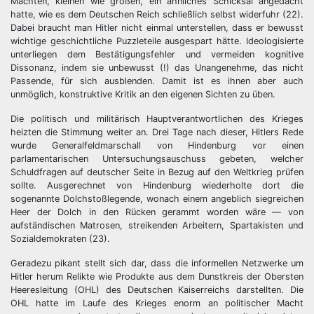
Mächten, kleinen wie großen, ein ähnliches Schicksal angedacht
hatte, wie es dem Deutschen Reich schließlich selbst widerfuhr (22).
Dabei braucht man Hitler nicht einmal unterstellen, dass er bewusst
wichtige geschichtliche Puzzleteile ausgespart hätte. Ideologisierte
unterliegen dem Bestätigungsfehler und vermeiden kognitive
Dissonanz, indem sie unbewusst (!) das Unangenehme, das nicht
Passende, für sich ausblenden. Damit ist es ihnen aber auch
unmöglich, konstruktive Kritik an den eigenen Sichten zu üben.
Die politisch und militärisch Hauptverantwortlichen des Krieges
heizten die Stimmung weiter an. Drei Tage nach dieser, Hitlers Rede
wurde Generalfeldmarschall von Hindenburg vor einen
parlamentarischen Untersuchungsauschuss gebeten, welcher
Schuldfragen auf deutscher Seite in Bezug auf den Weltkrieg prüfen
sollte. Ausgerechnet von Hindenburg wiederholte dort die
sogenannte Dolchstoßlegende, wonach einem angeblich siegreichen
Heer der Dolch in den Rücken gerammt worden wäre — von
aufständischen Matrosen, streikenden Arbeitern, Spartakisten und
Sozialdemokraten (23).
Geradezu pikant stellt sich dar, dass die informellen Netzwerke um
Hitler herum Relikte wie Produkte aus dem Dunstkreis der Obersten
Heeresleitung (OHL) des Deutschen Kaiserreichs darstellten. Die
OHL hatte im Laufe des Krieges enorm an politischer Macht