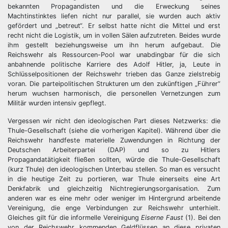
bekannten Propagandisten und die Erweckung seines
Machtinstinktes liefen nicht nur parallel, sie wurden auch aktiv
gefördert und „betreut“. Er selbst hatte nicht die Mittel und erst
recht nicht die Logistik, um in vollen Sälen aufzutreten. Beides wurde
ihm gestellt beziehungsweise um ihn herum aufgebaut. Die
Reichswehr als Ressourcen-Pool war unabdingbar für die sich
anbahnende politische Karriere des Adolf Hitler, ja, Leute in
Schlüsselpositionen der Reichswehr trieben das Ganze zielstrebig
voran. Die parteipolitischen Strukturen um den zukünftigen „Führer“
herum wuchsen harmonisch, die personellen Vernetzungen zum
Militär wurden intensiv gepflegt.
Vergessen wir nicht den ideologischen Part dieses Netzwerks: die
Thule-Gesellschaft (siehe die vorherigen Kapitel). Während über die
Reichswehr handfeste materielle Zuwendungen in Richtung der
Deutschen Arbeiterpartei (DAP) und so zu Hitlers
Propagandatätigkeit fließen sollten, würde die Thule-Gesellschaft
(kurz Thule) den ideologischen Unterbau stellen. So man es versucht
in die heutige Zeit zu portieren, war Thule einerseits eine Art
Denkfabrik und gleichzeitig Nichtregierungsorganisation. Zum
anderen war es eine mehr oder weniger im Hintergrund arbeitende
Vereinigung, die enge Verbindungen zur Reichswehr unterhielt.
Gleiches gilt für die informelle Vereinigung
Eiserne Faust
(1). Bei den
von der Reichswehr kommenden Geldflüssen an diese privaten