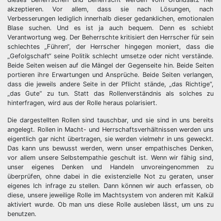
akzeptieren. Vor allem, dass sie nach Lösungen, nach
Verbesserungen lediglich innerhalb dieser gedanklichen, emotionalen
Blase suchen. Und es ist ja auch bequem. Denn es schiebt
Verantwortung weg. Der Beherrschte kritisiert den Herrscher für sein
schlechtes „Führen“, der Herrscher hingegen moniert, dass die
„Gefolgschaft“ seine Politik schlecht umsetze oder nicht verstände.
Beide Seiten weisen auf die Mängel der Gegenseite hin. Beide Seiten
portieren ihre Erwartungen und Ansprüche. Beide Seiten verlangen,
dass die jeweils andere Seite in der Pflicht stände, „das Richtige“,
„das Gute“ zu tun. Statt das Rollenverständnis als solches zu
hinterfragen, wird aus der Rolle heraus polarisiert.
Die dargestellten Rollen sind tauschbar, und sie sind in uns bereits
angelegt. Rollen in Macht- und Herrschaftsverhältnissen werden uns
eigentlich gar nicht übertragen, sie werden vielmehr in uns geweckt.
Das kann uns bewusst werden, wenn unser empathisches Denken,
vor allem unsere Selbstempathie geschult ist. Wenn wir fähig sind,
unser eigenes Denken und Handeln unvoreingenommen zu
überprüfen, ohne dabei in die existenzielle Not zu geraten, unser
eigenes Ich infrage zu stellen. Dann können wir auch erfassen, ob
diese, unsere jeweilige Rolle im Machtsystem von anderen mit Kalkül
aktiviert wurde. Ob man uns diese Rolle ausleben lässt, um uns zu
benutzen.