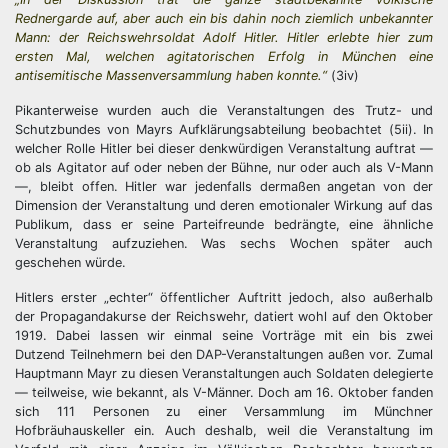
Rednergarde auf, aber auch ein bis dahin noch ziemlich unbekannter
Mann: der Reichswehrsoldat Adolf Hitler. Hitler erlebte hier zum
ersten Mal, welchen agitatorischen Erfolg in München eine
antisemitische Massenversammlung haben konnte.“
(3iv)
Pikanterweise wurden auch die Veranstaltungen des Trutz- und
Schutzbundes von Mayrs Aufklärungsabteilung beobachtet (5ii). In
welcher Rolle Hitler bei dieser denkwürdigen Veranstaltung auftrat —
ob als Agitator auf oder neben der Bühne, nur oder auch als V-Mann
—, bleibt offen. Hitler war jedenfalls dermaßen angetan von der
Dimension der Veranstaltung und deren emotionaler Wirkung auf das
Publikum, dass er seine Parteifreunde bedrängte, eine ähnliche
Veranstaltung aufzuziehen. Was sechs Wochen später auch
geschehen würde.
Hitlers erster „echter“ öffentlicher Auftritt jedoch, also außerhalb
der Propagandakurse der Reichswehr, datiert wohl auf den Oktober
1919. Dabei lassen wir einmal seine Vorträge mit ein bis zwei
Dutzend Teilnehmern bei den DAP-Veranstaltungen außen vor. Zumal
Hauptmann Mayr zu diesen Veranstaltungen auch Soldaten delegierte
— teilweise, wie bekannt, als V-Männer. Doch am 16. Oktober fanden
sich 111 Personen zu einer Versammlung im Münchner
Hofbräuhauskeller ein. Auch deshalb, weil die Veranstaltung im