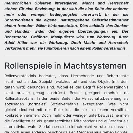
menschlichen Objekten interagieren. Macht und Herrschaft
stehen für eine Beziehung, in der sich die eine Seite der anderen
mehr oder weniger bedingungslos unterwirft. In der die
Unterworfenen die eigene, naturgegebene Selbstbestimmtheit
einem fremden Willen hintenanstellen. Dies schließt das Denken
und Handeln wider den eigenen Überzeugungen ein. Der
Beherrschte, Geführte, Manipulierte wird zum Werkzeug. Auch
Adolf Hitler war ein Werkzeug. Doch Macht und Herrschaft
verkörpern mehr, sie funktionieren nach einem Rollenverständnis.
Rollenspiele in Machtsystemen
Rollenverständnis bedeutet, dass Herrschende und Beherrschte
nicht fest an das Subjekt (welches tut) und das Objekt (mit dem
getan wird) gebunden sind. Wobei es der Begriff Rollenverständnis
nicht präzise genug ausdrückt. Besser geeignet erscheint da
Rollenakzeptanz. In der beide Seiten die Herrschaftsbeziehung als
sozusagen „normales“ Sozialverhältnis akzeptieren. Was nicht
gleichbedeutend mit der Rolle ist, die sie in diesem Verhältnis
konkret einnehmen. Doch mehr oder weniger unterbewusst nehmen
die Beteiligten es als grundsätzliches Miteinander und außerdem als
alternativlos wahr. Sie können sich einfach nicht vorstellen, dass es
da noch einen anderen psychosozialen Mechanismus geben könnte.