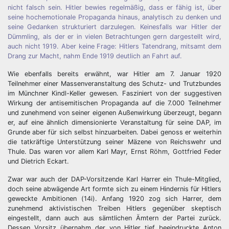
nicht falsch sein. Hitler bewies regelmäßig, dass er fähig ist, über
seine hochemotionale Propaganda hinaus, analytisch zu denken und
seine Gedanken strukturiert darzulegen. Keinesfalls war Hitler der
Dümmling, als der er in vielen Betrachtungen gern dargestellt wird,
auch nicht 1919. Aber keine Frage: Hitlers Tatendrang, mitsamt dem
Drang zur Macht, nahm Ende 1919 deutlich an Fahrt auf.
Wie ebenfalls bereits erwähnt, war Hitler am 7. Januar 1920
Teilnehmer einer Massenveranstaltung des Schutz- und Trutzbundes
im Münchner Kindl-Keller gewesen. Fasziniert von der suggestiven
Wirkung der antisemitischen Propaganda auf die 7.000 Teilnehmer
und zunehmend von seiner eigenen Außenwirkung überzeugt, begann
er, auf eine ähnlich dimensionierte Veranstaltung für seine DAP, im
Grunde aber für sich selbst hinzuarbeiten. Dabei genoss er weiterhin
die tatkräftige Unterstützung seiner Mäzene von Reichswehr und
Thule. Das waren vor allem Karl Mayr, Ernst Röhm, Gottfried Feder
und Dietrich Eckart.
Zwar war auch der DAP-Vorsitzende Karl Harrer ein Thule-Mitglied,
doch seine abwägende Art formte sich zu einem Hindernis für Hitlers
geweckte Ambitionen (14i). Anfang 1920 zog sich Harrer, dem
zunehmend aktivistischen Treiben Hitlers gegenüber skeptisch
eingestellt, dann auch aus sämtlichen Ämtern der Partei zurück.
Dessen Vorsitz übernahm der von Hitler tief beeindruckte Anton