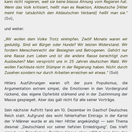
kann nicht regieren, weil sie keine blasse Ahnung vom Regieren hat.
Wenn das Volk kritisiert, heißt man es Reaktion, Alldeutsche [Hitler
meint hier tatsächlich den Alldeutschen Verband] heißt man sie.“
(5vi),
und weiter:
„Wir wollen dem Volke Trotz einimpfen. Zwölf Monate waren wir
geduldig. Sind wir Bürger oder Hunde? Wir leisten Widerstand. Wir
fordern Menschenrecht der Besiegten und Betrogenen. Gehört nur
eine Rasse zum Leben und ist die andere Rasse berechtigt zum
Ausbeuten? Man verspricht uns in 25 Jahren deutschen Wald. Wir
wollen Fachleute nicht Stümper in der Regierung haben. Nicht durch
Zusehen sondern nur durch Arbeiten erreichen wir etwas.“
(5vii)
Hitlers Ausführungen waren oft der pure Populismus, die
Argumentation extrem simpel, die Emotionen in den Vordergrund
rückend, das eigene Opferbild stärkend und in der Zustimmung der
Masse gespiegelt. Aber das galt nicht für alle seiner Vorträge.
Sein nächster Auftritt fand am 10. Dezember im Gasthof Deutsches
Reich statt. Aufgrund des wohl fehlerhaften Eintrags in der Kartei
der V-Männer wurde er als Herr Hittler angekündigt — sein Thema
diesmal: „Deutschland vor seiner tiefsten Erniedrigung“. Das trieft