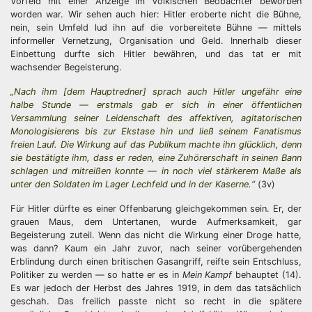
Vorfeld mit einer Anzeige im Völkischen Beobachter beworben
worden war. Wir sehen auch hier: Hitler eroberte nicht die Bühne,
nein, sein Umfeld lud ihn auf die vorbereitete Bühne — mittels
informeller Vernetzung, Organisation und Geld. Innerhalb dieser
Einbettung durfte sich Hitler bewähren, und das tat er mit
wachsender Begeisterung.
„Nach ihm [dem Hauptredner] sprach auch Hitler ungefähr eine
halbe Stunde — erstmals gab er sich in einer öffentlichen
Versammlung seiner Leidenschaft des affektiven, agitatorischen
Monologisierens bis zur Ekstase hin und ließ seinem Fanatismus
freien Lauf. Die Wirkung auf das Publikum machte ihn glücklich, denn
sie bestätigte ihm, dass er reden, eine Zuhörerschaft in seinen Bann
schlagen und mitreißen konnte — in noch viel stärkerem Maße als
unter den Soldaten im Lager Lechfeld und in der Kaserne.“
(3v)
Für Hitler dürfte es einer Offenbarung gleichgekommen sein. Er, der
grauen Maus, dem Untertanen, wurde Aufmerksamkeit, gar
Begeisterung zuteil. Wenn das nicht die Wirkung einer Droge hatte,
was dann? Kaum ein Jahr zuvor, nach seiner vorübergehenden
Erblindung durch einen britischen Gasangriff, reifte sein Entschluss,
Politiker zu werden — so hatte er es in
Mein Kampf
behauptet (14).
Es war jedoch der Herbst des Jahres 1919, in dem das tatsächlich
geschah. Das freilich passte nicht so recht in die spätere