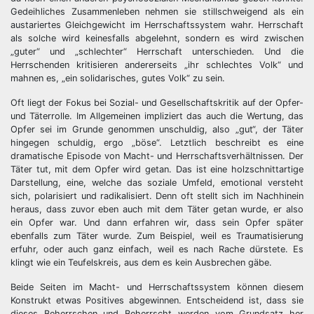
Gedeihliches Zusammenleben nehmen sie stillschweigend als ein
austariertes Gleichgewicht im Herrschaftssystem wahr. Herrschaft
als solche wird keinesfalls abgelehnt, sondern es wird zwischen
„guter“ und „schlechter“ Herrschaft unterschieden. Und die
Herrschenden kritisieren andererseits „ihr schlechtes Volk“ und
mahnen es, „ein solidarisches, gutes Volk“ zu sein.
Oft liegt der Fokus bei Sozial- und Gesellschaftskritik auf der Opfer-
und Täterrolle. Im Allgemeinen impliziert das auch die Wertung, das
Opfer sei im Grunde genommen unschuldig, also „gut“, der Täter
hingegen schuldig, ergo „böse“. Letztlich beschreibt es eine
dramatische Episode von Macht- und Herrschaftsverhältnissen. Der
Täter tut, mit dem Opfer wird getan. Das ist eine holzschnittartige
Darstellung, eine, welche das soziale Umfeld, emotional versteht
sich, polarisiert und radikalisiert. Denn oft stellt sich im Nachhinein
heraus, dass zuvor eben auch mit dem Täter getan wurde, er also
ein Opfer war. Und dann erfahren wir, dass sein Opfer später
ebenfalls zum Täter wurde. Zum Beispiel, weil es Traumatisierung
erfuhr, oder auch ganz einfach, weil es nach Rache dürstete. Es
klingt wie ein Teufelskreis, aus dem es kein Ausbrechen gäbe.
Beide Seiten im Macht- und Herrschaftssystem können diesem
Konstrukt etwas Positives abgewinnen. Entscheidend ist, dass sie
dieses Beherrschen und Beherrscht werden vom Grundsatz her