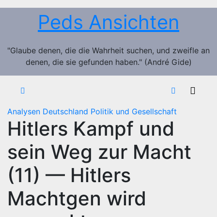
Zum
Peds Ansichten
Inhalt
springen
"Glaube denen, die die Wahrheit suchen, und zweifle an
denen, die sie gefunden haben." (André Gide)
Analysen
Deutschland
Politik und Gesellschaft
Hitlers Kampf und
sein Weg zur Macht
(11) — Hitlers
Machtgen wird