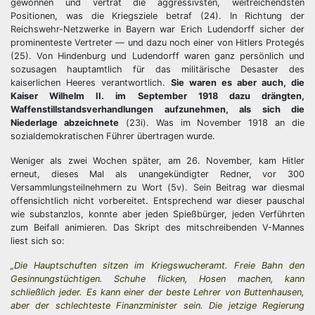
gewonnen und vertrat die aggressivsten, weitreichendsten
Positionen, was die Kriegsziele betraf (24). In Richtung der
Reichswehr-Netzwerke in Bayern war Erich Ludendorff sicher der
prominenteste Vertreter — und dazu noch einer von Hitlers Protegés
(25). Von Hindenburg und Ludendorff waren ganz persönlich und
sozusagen hauptamtlich für das militärische Desaster des
kaiserlichen Heeres verantwortlich.
Sie waren es aber auch, die
Kaiser Wilhelm II. im September 1918 dazu drängten,
Waffenstillstandsverhandlungen aufzunehmen, als sich die
Niederlage abzeichnete
(23i). Was im November 1918 an die
sozialdemokratischen Führer übertragen wurde.
Weniger als zwei Wochen später, am 26. November, kam Hitler
erneut, dieses Mal als unangekündigter Redner, vor 300
Versammlungsteilnehmern zu Wort (5v). Sein Beitrag war diesmal
offensichtlich nicht vorbereitet. Entsprechend war dieser pauschal
wie substanzlos, konnte aber jeden Spießbürger, jeden Verführten
zum Beifall animieren. Das Skript des mitschreibenden V-Mannes
liest sich so:
„Die Hauptschuften sitzen im Kriegswucheramt. Freie Bahn den
Gesinnungstüchtigen. Schuhe flicken, Hosen machen, kann
schließlich jeder. Es kann einer der beste Lehrer von Buttenhausen,
aber der schlechteste Finanzminister sein. Die jetzige Regierung