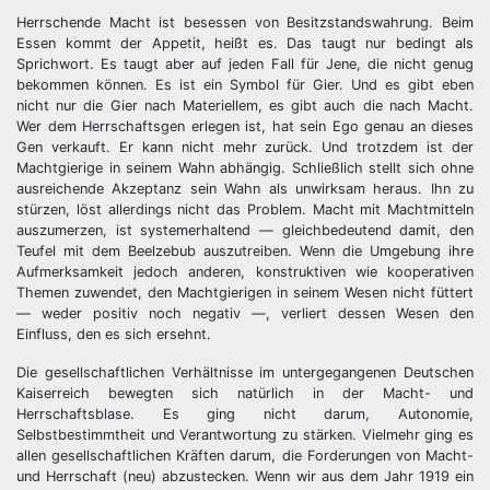
Herrschende Macht ist besessen von Besitzstandswahrung. Beim
Essen kommt der Appetit, heißt es. Das taugt nur bedingt als
Sprichwort. Es taugt aber auf jeden Fall für Jene, die nicht genug
bekommen können. Es ist ein Symbol für Gier. Und es gibt eben
nicht nur die Gier nach Materiellem, es gibt auch die nach Macht.
Wer dem Herrschaftsgen erlegen ist, hat sein Ego genau an dieses
Gen verkauft. Er kann nicht mehr zurück. Und trotzdem ist der
Machtgierige in seinem Wahn abhängig. Schließlich stellt sich ohne
ausreichende Akzeptanz sein Wahn als unwirksam heraus. Ihn zu
stürzen, löst allerdings nicht das Problem. Macht mit Machtmitteln
auszumerzen, ist systemerhaltend — gleichbedeutend damit, den
Teufel mit dem Beelzebub auszutreiben. Wenn die Umgebung ihre
Aufmerksamkeit jedoch anderen, konstruktiven wie kooperativen
Themen zuwendet, den Machtgierigen in seinem Wesen nicht füttert
— weder positiv noch negativ —, verliert dessen Wesen den
Einfluss, den es sich ersehnt.
Die gesellschaftlichen Verhältnisse im untergegangenen Deutschen
Kaiserreich bewegten sich natürlich in der Macht- und
Herrschaftsblase. Es ging nicht darum, Autonomie,
Selbstbestimmtheit und Verantwortung zu stärken. Vielmehr ging es
allen gesellschaftlichen Kräften darum, die Forderungen von Macht-
und Herrschaft (neu) abzustecken. Wenn wir aus dem Jahr 1919 ein