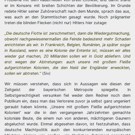
er im Konsens mit breiten Schichten der Bevölkerung. Im Grunde
redete Hitler seiner Zuhörerschaft nach dem Munde, sprach das aus,
was auch an den Stammtischen gesagt wurde. Noch prägnanter
treten die blinden Flecken (nicht nur) Hitlers hier zutage:
„Die deutsche Flotte ist zerschmettert, dann die Wiedergutmachung,
obwohl nachgewiesenermaßen die Feinde bedeutend mehr Schaden
anrichteten als wir. In Frankreich, Belgien, Rumänien, ja später sogar
in Russland, wenn es eine Kolonie der Entente ist, müssen wir alles
wieder gut machen, 20 Milliarden sollen wir in Gold abliefern. Und
erst wegen der Abtretungen: auch unsere mit großem Fleiße
aufgerichteten Kolonien, die den Neid der Engländer erweckten,
sollen wir abtreten.“
(5iv)
Wir müssen verstehen, dass sich in Aussagen wie diesen der
Zeitgeist der bayerischen Metropole spiegelte. In
Selbstgerechtigkeit versunken fiel weder dem Redner noch dem
Publikum ein, dass man das Verlorene zuvor ja selbst ganz ungeniert
geraubt haben könnte. „Unsere mit großem Fleiße aufgerichteten
Kolonien“ war die in den vergangenen Jahrzehnten gemachte
koloniale Beute, die einem nun von anderen, mächtigeren Gaunern
abgeluchst wurde. Einmal abgesehen davon, ist festzuhalten, dass
deutsche Machtpolitik auch den konkurrierenden europäischen