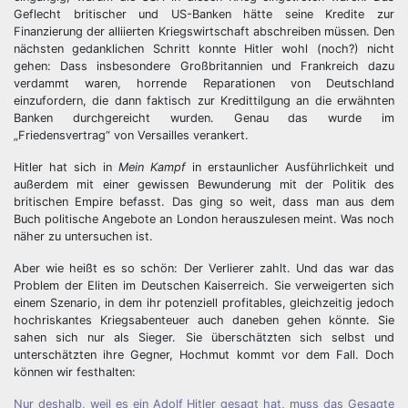
Geflecht britischer und US-Banken hätte seine Kredite zur
Finanzierung der alliierten Kriegswirtschaft abschreiben müssen. Den
nächsten gedanklichen Schritt konnte Hitler wohl (noch?) nicht
gehen: Dass insbesondere Großbritannien und Frankreich dazu
verdammt waren, horrende Reparationen von Deutschland
einzufordern, die dann faktisch zur Kredittilgung an die erwähnten
Banken durchgereicht wurden. Genau das wurde im
„Friedensvertrag“ von Versailles verankert.
Hitler hat sich in
Mein Kampf
in erstaunlicher Ausführlichkeit und
außerdem mit einer gewissen Bewunderung mit der Politik des
britischen Empire befasst. Das ging so weit, dass man aus dem
Buch politische Angebote an London herauszulesen meint. Was noch
näher zu untersuchen ist.
Aber wie heißt es so schön: Der Verlierer zahlt. Und das war das
Problem der Eliten im Deutschen Kaiserreich. Sie verweigerten sich
einem Szenario, in dem ihr potenziell profitables, gleichzeitig jedoch
hochriskantes Kriegsabenteuer auch daneben gehen könnte. Sie
sahen sich nur als Sieger. Sie überschätzten sich selbst und
unterschätzten ihre Gegner, Hochmut kommt vor dem Fall. Doch
können wir festhalten:
Nur deshalb, weil es ein Adolf Hitler gesagt hat, muss das Gesagte