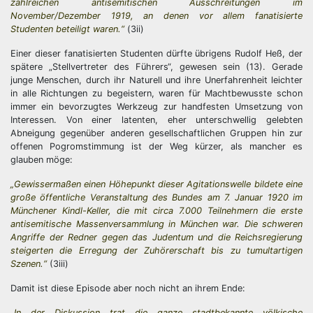
zahlreichen antisemitischen Ausschreitungen im
November/Dezember 1919, an denen vor allem fanatisierte
Studenten beteiligt waren.“
(3ii)
Einer dieser fanatisierten Studenten dürfte übrigens Rudolf Heß, der
spätere „Stellvertreter des Führers“, gewesen sein (13). Gerade
junge Menschen, durch ihr Naturell und ihre Unerfahrenheit leichter
in alle Richtungen zu begeistern, waren für Machtbewusste schon
immer ein bevorzugtes Werkzeug zur handfesten Umsetzung von
Interessen. Von einer latenten, eher unterschwellig gelebten
Abneigung gegenüber anderen gesellschaftlichen Gruppen hin zur
offenen Pogromstimmung ist der Weg kürzer, als mancher es
glauben möge:
„Gewissermaßen einen Höhepunkt dieser Agitationswelle bildete eine
große öffentliche Veranstaltung des Bundes am 7. Januar 1920 im
Münchener Kindl-Keller, die mit circa 7.000 Teilnehmern die erste
antisemitische Massenversammlung in München war. Die schweren
Angriffe der Redner gegen das Judentum und die Reichsregierung
steigerten die Erregung der Zuhörerschaft bis zu tumultartigen
Szenen.“
(3iii)
Damit ist diese Episode aber noch nicht an ihrem Ende:
„In der Diskussion trat die ganze stadtbekannte völkische