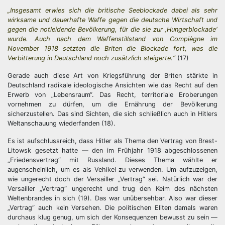
„Insgesamt erwies sich die britische Seeblockade dabei als sehr
wirksame und dauerhafte Waffe gegen die deutsche Wirtschaft und
gegen die notleidende Bevölkerung, für die sie zur ‚Hungerblockade‘
wurde. Auch nach dem Waffenstillstand von Compiègne im
November 1918 setzten die Briten die Blockade fort, was die
Verbitterung in Deutschland noch zusätzlich steigerte.“
(17)
Gerade auch diese Art von Kriegsführung der Briten stärkte in
Deutschland radikale ideologische Ansichten wie das Recht auf den
Erwerb von „Lebensraum“. Das Recht, territoriale Eroberungen
vornehmen zu dürfen, um die Ernährung der Bevölkerung
sicherzustellen. Das sind Sichten, die sich schließlich auch in Hitlers
Weltanschauung wiederfanden (18).
Es ist aufschlussreich, dass Hitler als Thema den Vertrag von Brest-
Litowsk gesetzt hatte — den im Frühjahr 1918 abgeschlossenen
„Friedensvertrag“ mit Russland. Dieses Thema wählte er
augenscheinlich, um es als Vehikel zu verwenden. Um aufzuzeigen,
wie ungerecht doch der Versailler „Vertrag“ sei. Natürlich war der
Versailler „Vertrag“ ungerecht und trug den Keim des nächsten
Weltenbrandes in sich (19). Das war unübersehbar. Also war dieser
„Vertrag“ auch kein Versehen. Die politischen Eliten damals waren
durchaus klug genug, um sich der Konsequenzen bewusst zu sein —