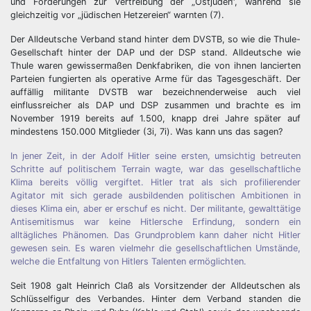
und Forderungen zur Vertreibung der „Ostjuden“, während sie
gleichzeitig vor „jüdischen Hetzereien“ warnten (7).
Der Alldeutsche Verband stand hinter dem DVSTB, so wie die Thule-
Gesellschaft hinter der DAP und der DSP stand. Alldeutsche wie
Thule waren gewissermaßen Denkfabriken, die von ihnen lancierten
Parteien fungierten als operative Arme für das Tagesgeschäft. Der
auffällig militante DVSTB war bezeichnenderweise auch viel
einflussreicher als DAP und DSP zusammen und brachte es im
November 1919 bereits auf 1.500, knapp drei Jahre später auf
mindestens 150.000 Mitglieder (3i, 7i). Was kann uns das sagen?
In jener Zeit, in der Adolf Hitler seine ersten, umsichtig betreuten
Schritte auf politischem Terrain wagte, war das gesellschaftliche
Klima bereits völlig vergiftet. Hitler trat als sich profilierender
Agitator mit sich gerade ausbildenden politischen Ambitionen in
dieses Klima ein, aber er erschuf es nicht. Der militante, gewalttätige
Antisemitismus war keine Hitlersche Erfindung, sondern ein
alltägliches Phänomen. Das Grundproblem kann daher nicht Hitler
gewesen sein. Es waren vielmehr die gesellschaftlichen Umstände,
welche die Entfaltung von Hitlers Talenten ermöglichten.
Seit 1908 galt Heinrich Claß als Vorsitzender der Alldeutschen als
Schlüsselfigur des Verbandes. Hinter dem Verband standen die