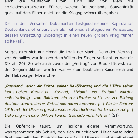
auch die deutschen Eliten, auch und vor allem die
sozialdemokratischen Führer, welche Deutschlands Souveränität
quasi auf dem Silbertablett an die Kriegsgewinner übergaben.
Die in den Versailler Dokumenten festgeschriebene Kapitulation
Deutschlands offenbart sich als Teil eines strategischen Konzeptes,
dessen Umsetzung unbedingt in einen neuen großen Krieg führen
sollte (a1).
So gestaltet sich nun einmal die Logik der Macht. Denn der „Vertrag“
von Versailles wurde nach dem Willen der Sieger verfasst, er war ein
Diktat (20). So wie auch zuvor der „Vertrag“ von Brest-Litowsk von
den Siegern diktiert worden war — dem Deutschen Kaiserreich und
der Habsburger Monarchie:
„Russland verlor ein Drittel seiner Bevölkerung und die Hälfte seiner
industriellen Kapazität. Kurland, Livland und Estland wurden
selbstständig, vom Baltikum bis zur Ukraine sollte es zur Bildung
deutsch kontrollierter Satellitenstaaten kommen. […] Ein im Februar
1918 mit der Ukraine geschlossener Sonderfriede hatte diese zur […]
Lieferung von einer Million Tonnen Getreide verpflichtet.“
(21)
Die Opferrolle taugt, um jegliche eigene Verantwortung,
wahrgenommen als Schuld, von sich zu schieben. Hitler hatte keine
Probleme mit dem Raubfrieden von Brest-Litowsk, und damit stand