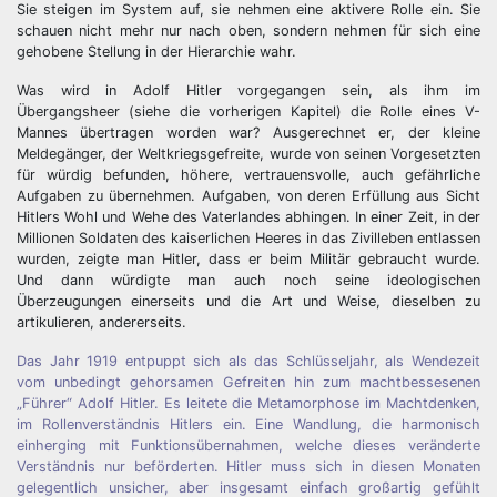
Sie steigen im System auf, sie nehmen eine aktivere Rolle ein. Sie
schauen nicht mehr nur nach oben, sondern nehmen für sich eine
gehobene Stellung in der Hierarchie wahr.
Was wird in Adolf Hitler vorgegangen sein, als ihm im
Übergangsheer (siehe die vorherigen Kapitel) die Rolle eines V-
Mannes übertragen worden war? Ausgerechnet er, der kleine
Meldegänger, der Weltkriegsgefreite, wurde von seinen Vorgesetzten
für würdig befunden, höhere, vertrauensvolle, auch gefährliche
Aufgaben zu übernehmen. Aufgaben, von deren Erfüllung aus Sicht
Hitlers Wohl und Wehe des Vaterlandes abhingen. In einer Zeit, in der
Millionen Soldaten des kaiserlichen Heeres in das Zivilleben entlassen
wurden, zeigte man Hitler, dass er beim Militär gebraucht wurde.
Und dann würdigte man auch noch seine ideologischen
Überzeugungen einerseits und die Art und Weise, dieselben zu
artikulieren, andererseits.
Das Jahr 1919 entpuppt sich als das Schlüsseljahr, als Wendezeit
vom unbedingt gehorsamen Gefreiten hin zum machtbessesenen
„Führer“ Adolf Hitler. Es leitete die Metamorphose im Machtdenken,
im Rollenverständnis Hitlers ein. Eine Wandlung, die harmonisch
einherging mit Funktionsübernahmen, welche dieses veränderte
Verständnis nur beförderten. Hitler muss sich in diesen Monaten
gelegentlich unsicher, aber insgesamt einfach großartig gefühlt