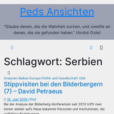
Zum
Peds Ansichten
Inhalt
springen
"Glaube denen, die die Wahrheit suchen, und zweifle an
denen, die sie gefunden haben." (André Gide)
Schlagwort:
Serbien
Analysen
Balkan
Europa
Politik und Gesellschaft
USA
Stippvisiten bei den Bilderbergern
(7) – David Petraeus
18. Juni 2016
Ped
Bei der Analyse der Bilderberg-Konferenzen seit 2013 trifft man
immer wieder auf’s Neue bekannte Personen und Institutionen, die
vielfältige Beziehungen…