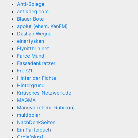
Anti-Spiegel
antikrieg.com
Blauer Bote
apolut (ehem. KenFM)
Dushan Wegner
einartysken
Elynitthria.net
Farce Mundi
Fassadenkratzer
Free21
Hinter der Fichte
Hintergrund
Kritisches-Netzwerk.de
MAGMA
Manova (ehem. Rubikon)
multipolar
NachDenkSeiten
Ein Parteibuch
Orbis[nju:s]