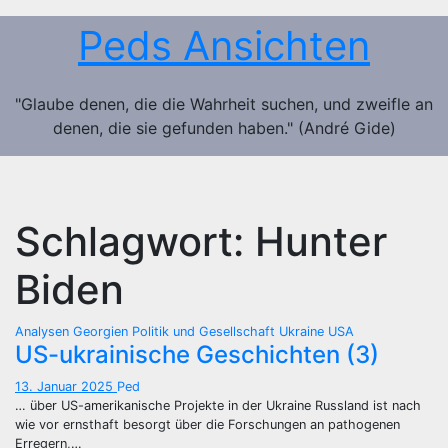
Zum
Peds Ansichten
Inhalt
springen
"Glaube denen, die die Wahrheit suchen, und zweifle an
denen, die sie gefunden haben." (André Gide)
Schlagwort:
Hunter
Biden
Analysen
Georgien
Politik und Gesellschaft
Ukraine
USA
US-ukrainische Geschichten (3)
13. Januar 2025
Ped
… über US-amerikanische Projekte in der Ukraine Russland ist nach
wie vor ernsthaft besorgt über die Forschungen an pathogenen
Erregern,…