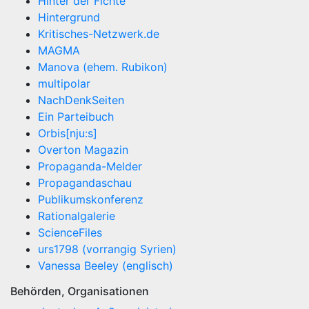
Hinter der Fichte
Hintergrund
Kritisches-Netzwerk.de
MAGMA
Manova (ehem. Rubikon)
multipolar
NachDenkSeiten
Ein Parteibuch
Orbis[nju:s]
Overton Magazin
Propaganda-Melder
Propagandaschau
Publikumskonferenz
Rationalgalerie
ScienceFiles
urs1798 (vorrangig Syrien)
Vanessa Beeley (englisch)
Behörden, Organisationen