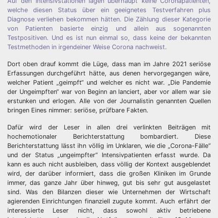
Auf den Intensivstationen lagen überhaupt keine Coronapatienten,
welche diesen Status über ein geeignetes Testverfahren plus
Diagnose verliehen bekommen hätten. Die Zählung dieser Kategorie
von Patienten basierte einzig und allein aus sogenannten
Testpositiven. Und es ist nun einmal so, dass keine der bekannten
Testmethoden in irgendeiner Weise Corona nachweist.
Dort oben drauf kommt die Lüge, dass man im Jahre 2021 seriöse
Erfassungen durchgeführt hätte, aus denen hervorgegangen wäre,
welcher Patient „geimpft“ und welcher es nicht war. „Die Pandemie
der Ungeimpften“ war von Beginn an lanciert, aber vor allem war sie
erstunken und erlogen. Alle von der Journalistin genannten Quellen
bringen Eines nimmer: seriöse, prüfbare Fakten.
Dafür wird der Leser in allen drei verlinkten Beiträgen mit
hochemotionaler Berichterstattung bombardiert. Diese
Berichterstattung lässt ihn völlig im Unklaren, wie die „Corona-Fälle“
und der Status „ungeimpfter“ Intensivpatienten erfasst wurde. Da
kann es auch nicht ausbleiben, dass völlig der Kontext ausgeblendet
wird, der darüber informiert, dass die großen Kliniken im Grunde
immer, das ganze Jahr über hinweg, gut bis sehr gut ausgelastet
sind. Was den Bilanzen dieser wie Unternehmen der Wirtschaft
agierenden Einrichtungen finanziell zugute kommt. Auch erfährt der
interessierte Leser nicht, dass sowohl aktiv betriebene