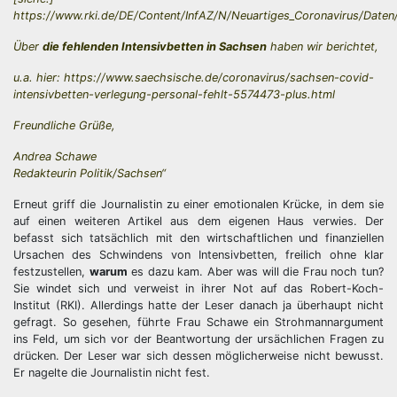
https://www.rki.de/DE/Content/InfAZ/N/Neuartiges_Coronavirus/Daten/
Über
die fehlenden Intensivbetten in Sachsen
haben wir berichtet,
u.a. hier: https://www.saechsische.de/coronavirus/sachsen-covid-
intensivbetten-verlegung-personal-fehlt-5574473-plus.html
Freundliche Grüße,
Andrea Schawe
Redakteurin Politik/Sachsen“
Erneut griff die Journalistin zu einer emotionalen Krücke, in dem sie
auf einen weiteren Artikel aus dem eigenen Haus verwies. Der
befasst sich tatsächlich mit den wirtschaftlichen und finanziellen
Ursachen des Schwindens von Intensivbetten, freilich ohne klar
festzustellen,
warum
es dazu kam. Aber was will die Frau noch tun?
Sie windet sich und verweist in ihrer Not auf das Robert-Koch-
Institut (RKI). Allerdings hatte der Leser danach ja überhaupt nicht
gefragt. So gesehen, führte Frau Schawe ein Strohmannargument
ins Feld, um sich vor der Beantwortung der ursächlichen Fragen zu
drücken. Der Leser war sich dessen möglicherweise nicht bewusst.
Er nagelte die Journalistin nicht fest.