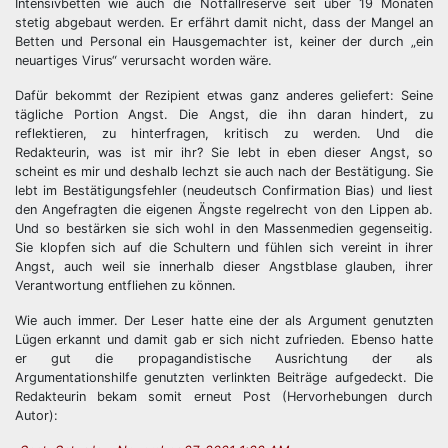
Intensivbetten wie auch die Notfallreserve seit über 19 Monaten
stetig abgebaut werden. Er erfährt damit nicht, dass der Mangel an
Betten und Personal ein Hausgemachter ist, keiner der durch „ein
neuartiges Virus“ verursacht worden wäre.
Dafür bekommt der Rezipient etwas ganz anderes geliefert: Seine
tägliche Portion Angst. Die Angst, die ihn daran hindert, zu
reflektieren, zu hinterfragen, kritisch zu werden. Und die
Redakteurin, was ist mir ihr? Sie lebt in eben dieser Angst, so
scheint es mir und deshalb lechzt sie auch nach der Bestätigung. Sie
lebt im Bestätigungsfehler (neudeutsch Confirmation Bias) und liest
den Angefragten die eigenen Ängste regelrecht von den Lippen ab.
Und so bestärken sie sich wohl in den Massenmedien gegenseitig.
Sie klopfen sich auf die Schultern und fühlen sich vereint in ihrer
Angst, auch weil sie innerhalb dieser Angstblase glauben, ihrer
Verantwortung entfliehen zu können.
Wie auch immer. Der Leser hatte eine der als Argument genutzten
Lügen erkannt und damit gab er sich nicht zufrieden. Ebenso hatte
er gut die propagandistische Ausrichtung der als
Argumentationshilfe genutzten verlinkten Beiträge aufgedeckt. Die
Redakteurin bekam somit erneut Post (Hervorhebungen durch
Autor):