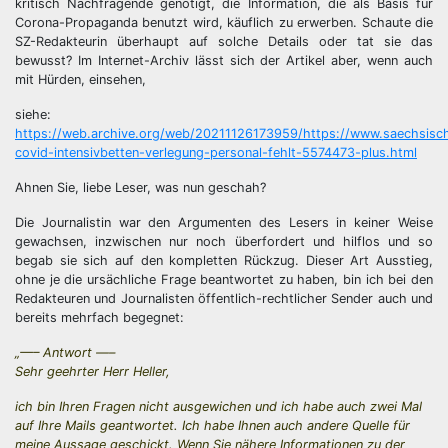
kritisch Nachfragende genötigt, die Information, die als Basis für
Corona-Propaganda benutzt wird, käuflich zu erwerben. Schaute die
SZ-Redakteurin überhaupt auf solche Details oder tat sie das
bewusst? Im Internet-Archiv lässt sich der Artikel aber, wenn auch
mit Hürden, einsehen,
siehe:
https://web.archive.org/web/20211126173959/https://www.saechsisch
covid-intensivbetten-verlegung-personal-fehlt-5574473-plus.html
Ahnen Sie, liebe Leser, was nun geschah?
Die Journalistin war den Argumenten des Lesers in keiner Weise
gewachsen, inzwischen nur noch überfordert und hilflos und so
begab sie sich auf den kompletten Rückzug. Dieser Art Ausstieg,
ohne je die ursächliche Frage beantwortet zu haben, bin ich bei den
Redakteuren und Journalisten öffentlich-rechtlicher Sender auch und
bereits mehrfach begegnet:
„—– Antwort —–
Sehr geehrter Herr Heller,
ich bin Ihren Fragen nicht ausgewichen und ich habe auch zwei Mal
auf Ihre Mails geantwortet. Ich habe Ihnen auch andere Quelle für
meine Aussage geschickt. Wenn Sie nähere Informationen zu der