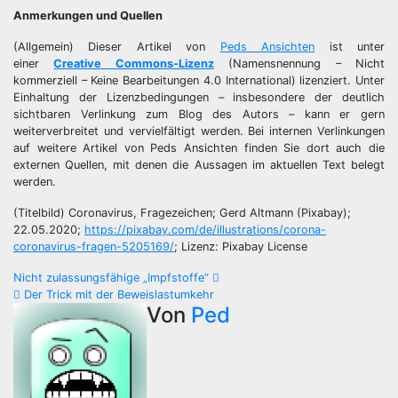
Anmerkungen und Quellen
(Allgemein) Dieser Artikel von
Peds Ansichten
ist unter
einer
Creative Commons-Lizenz
(Namensnennung – Nicht
kommerziell – Keine Bearbeitungen 4.0 International) lizenziert. Unter
Einhaltung der Lizenzbedingungen – insbesondere der deutlich
sichtbaren Verlinkung zum Blog des Autors – kann er gern
weiterverbreitet und vervielfältigt werden. Bei internen Verlinkungen
auf weitere Artikel von Peds Ansichten finden Sie dort auch die
externen Quellen, mit denen die Aussagen im aktuellen Text belegt
werden.
(Titelbild) Coronavirus, Fragezeichen; Gerd Altmann (Pixabay);
22.05.2020;
https://pixabay.com/de/illustrations/corona-
coronavirus-fragen-5205169/
; Lizenz: Pixabay License
Beitragsnavigation
Nicht zulassungsfähige „Impfstoffe“
Der Trick mit der Beweislastumkehr
Von
Ped