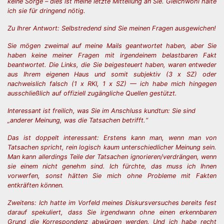
keine Sorge – dies ist meine letzte Mitteilung an Sie. Gleichwohl halte
ich sie für dringend nötig.
Zu Ihrer Antwort: Selbstredend sind Sie meinen Fragen ausgewichen!
Sie mögen zweimal auf meine Mails geantwortet haben, aber Sie
haben keine meiner Fragen mit irgendeinem belastbaren Fakt
beantwortet. Die Links, die Sie beigesteuert haben, waren entweder
aus Ihrem eigenen Haus und somit subjektiv (3 x SZ) oder
nachweislich falsch (1 x RKI, 1 x SZ) — ich habe mich hingegen
ausschließlich auf offiziell zugängliche Quellen gestützt.
Interessant ist freilich, was Sie im Anschluss kundtun: Sie sind
„anderer Meinung, was die Tatsachen betrifft.“
Das ist doppelt interessant:
Erstens kann man, wenn man von
Tatsachen spricht, rein logisch kaum unterschiedlicher Meinung sein.
Man kann allerdings Teile der Tatsachen ignorieren/verdrängen, wenn
sie einem nicht genehm sind. Ich fürchte, das muss ich Ihnen
vorwerfen, sonst hätten Sie mich ohne Probleme mit Fakten
entkräften können.
Zweitens: Ich hatte im Vorfeld meines Diskursversuches bereits fest
darauf spekuliert, dass Sie irgendwann ohne einen erkennbaren
Grund die Korrespondenz abwürgen werden. Und ich habe recht