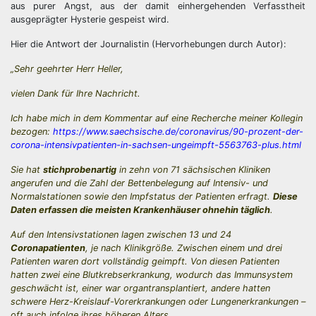
aus purer Angst, aus der damit einhergehenden Verfasstheit
ausgeprägter Hysterie gespeist wird.
Hier die Antwort der Journalistin (Hervorhebungen durch Autor):
„Sehr geehrter Herr Heller,
vielen Dank für Ihre Nachricht.
Ich habe mich in dem Kommentar auf eine Recherche meiner Kollegin
bezogen:
https://www.saechsische.de/coronavirus/90-prozent-der-
corona-intensivpatienten-in-sachsen-ungeimpft-5563763-plus.html
Sie hat
stichprobenartig
in zehn von 71 sächsischen Kliniken
angerufen und die Zahl der Bettenbelegung auf Intensiv- und
Normalstationen sowie den Impfstatus der Patienten erfragt.
Diese
Daten erfassen die meisten Krankenhäuser ohnehin täglich
.
Auf den Intensivstationen lagen zwischen 13 und 24
Coronapatienten
, je nach Klinikgröße. Zwischen einem und drei
Patienten waren dort vollständig geimpft. Von diesen Patienten
hatten zwei eine Blutkrebserkrankung, wodurch das Immunsystem
geschwächt ist, einer war organtransplantiert, andere hatten
schwere Herz-Kreislauf-Vorerkrankungen oder Lungenerkrankungen –
oft auch infolge ihres höheren Alters.