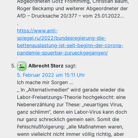
Abgeordneten Götz Frömmimg, Christian Baum,
Roger Beckamp und weiterer Abgeordneter der
AfD – Drucksache 20/377 – vom 25.01.2022…
.
https://www.anti-
spiegel.ru/2022/bundesregierung-die-
bettenauslastung-ist-seit-beginn-der-corona-
pandemie-spuerbar-zurueckgegangen/
Albrecht Storz
sagt:
5. Februar 2022 um 15:11 Uhr
Ich mache mir Sorgen …
_ In „Alternativmedien“ wird gerade wieder die
Labor-Freisetzungs-Theorie hochgekocht: eine
Nebenerzählung zur These: „neuartiges Virus,
ganz schlimm“, denn ein Labor-Virus kann doch
nur ganz schrecklich gemein sein. Somit die
Fehlschlußfolgerung: „alle Maßnahmen waren,
wenn vielleicht nicht immer völlig richtig, aber