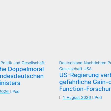
d
Politik und Gesellschaft
Deutschland
Nachrichten
P
che Doppelmoral
Gesellschaft
USA
US-Regierung verb
undesdeutschen
gefährliche Gain-o
nisters
Function-Forschu
 2026
Ped
1. August 2026
Ped