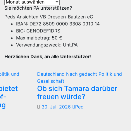
Archiv
Sie möchten PA unterstützen?
Peds Ansichten
VB Dresden-Bautzen eG
IBAN: DE72 8509 0000 3308 0910 14
BIC: GENODEF1DRS
Maximalbetrag: 50 €
Verwendungszweck: Unt.PA
Herzlichen Dank, an alle Unterstützer!
olitik und
Deutschland
Nach gedacht
Politik und
Gesellschaft
ietet
Ob sich Tamara darüber
f-
freuen würde?
ng
30. Juli 2026
Ped