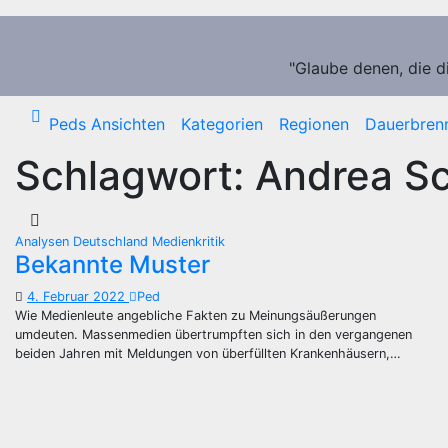
Zum
Inhalt
springen
"Glaube denen, die d
Peds Ansichten
Kategorien
Regionen
Dauerbren
Schlagwort:
Andrea S
Analysen
Deutschland
Medienkritik
Bekannte Muster
4. Februar 2022
Ped
Wie Medienleute angebliche Fakten zu Meinungsäußerungen
umdeuten. Massenmedien übertrumpften sich in den vergangenen
beiden Jahren mit Meldungen von überfüllten Krankenhäusern,…