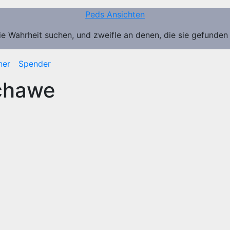
Peds Ansichten
ie Wahrheit suchen, und zweifle an denen, die sie gefunden
ner
Spender
chawe