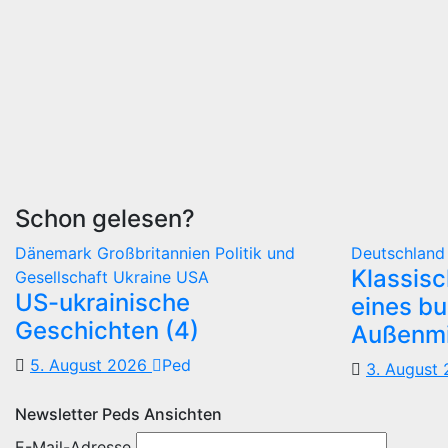
Schon gelesen?
Dänemark
Großbritannien
Politik und
Deutschlan
Klassis
Gesellschaft
Ukraine
USA
US-ukrainische
eines b
Geschichten (4)
Außenmi
5. August 2026
Ped
3. August
Newsletter Peds Ansichten
E-Mail-Adresse