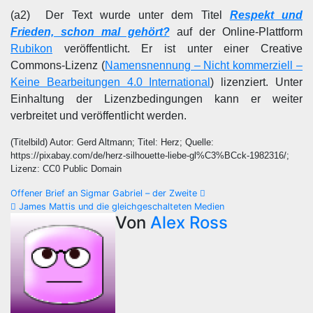
(a2) Der Text wurde unter dem Titel
Respekt und
Frieden, schon mal gehört?
auf der Online-Plattform
Rubikon
veröffentlicht. Er ist unter einer Creative
Commons-Lizenz (
Namensnennung – Nicht kommerziell –
Keine Bearbeitungen 4.0 International
) lizenziert. Unter
Einhaltung der Lizenzbedingungen kann er weiter
verbreitet und veröffentlicht werden.
(Titelbild) Autor: Gerd Altmann; Titel: Herz; Quelle:
https://pixabay.com/de/herz-silhouette-liebe-gl%C3%BCck-1982316/;
Lizenz: CC0 Public Domain
Beitragsnavigation
Offener Brief an Sigmar Gabriel – der Zweite
James Mattis und die gleichgeschalteten Medien
Von
Alex Ross