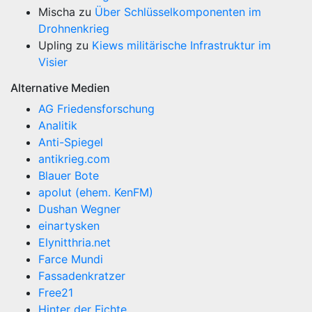
Mischa
zu
Über Schlüsselkomponenten im
Drohnenkrieg
Upling
zu
Kiews militärische Infrastruktur im
Visier
Alternative Medien
AG Friedensforschung
Analitik
Anti-Spiegel
antikrieg.com
Blauer Bote
apolut (ehem. KenFM)
Dushan Wegner
einartysken
Elynitthria.net
Farce Mundi
Fassadenkratzer
Free21
Hinter der Fichte