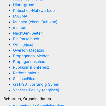
Hintergrund
Kritisches-Netzwerk.de
MAGMA
Manova (ehem. Rubikon)
multipolar
NachDenkSeiten
Ein Parteibuch
Orbis[nju:s]
Overton Magazin
Propaganda-Melder
Propagandaschau
Publikumskonferenz
Rationalgalerie
ScienceFiles
urs1798 (vorrangig Syrien)
Vanessa Beeley (englisch)
Behörden, Organisationen
deutsches Außenministerium