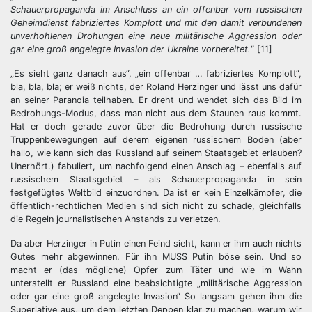
Schauerpropaganda im Anschluss an ein offenbar vom russischen
Geheimdienst fabriziertes Komplott und mit den damit verbundenen
unverhohlenen Drohungen eine neue militärische Aggression oder
gar eine groß angelegte Invasion der Ukraine vorbereitet.
“ [11]
„Es sieht ganz danach aus“, „ein offenbar … fabriziertes Komplott“,
bla, bla, bla; er weiß nichts, der Roland Herzinger und lässt uns dafür
an seiner Paranoia teilhaben. Er dreht und wendet sich das Bild im
Bedrohungs-Modus, dass man nicht aus dem Staunen raus kommt.
Hat er doch gerade zuvor über die Bedrohung durch russische
Truppenbewegungen auf derem eigenen russischem Boden (aber
hallo, wie kann sich das Russland auf seinem Staatsgebiet erlauben?
Unerhört.) fabuliert, um nachfolgend einen Anschlag – ebenfalls auf
russischem Staatsgebiet – als Schauerpropaganda in sein
festgefügtes Weltbild einzuordnen. Da ist er kein Einzelkämpfer, die
öffentlich-rechtlichen Medien sind sich nicht zu schade, gleichfalls
die Regeln journalistischen Anstands zu verletzen.
Da aber Herzinger in Putin einen Feind sieht, kann er ihm auch nichts
Gutes mehr abgewinnen. Für ihn MUSS Putin böse sein. Und so
macht er (das mögliche) Opfer zum Täter und wie im Wahn
unterstellt er Russland eine beabsichtigte „militärische Aggression
oder gar eine groß angelegte Invasion“ So langsam gehen ihm die
Superlative aus, um dem letzten Deppen klar zu machen, warum wir