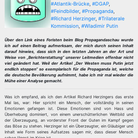
#Atlantik-Brücke
,
#DGAP
,
#Feindbilder
,
#Propaganda
,
#Richard Herzinger
,
#Trilaterale
Kommission
,
#Wladimir Putin
Über den Link eines Foristen beim Blog Propagandaschau wurde
ich auf einen Beitrag aufmerksam, der mich durch seinen Inhalt
darauf hinwies, dass sich in den letzten Jahren an der Art und
Weise von „Berichterstattung“ unserer Leitmedien offenbar nicht
viel geändert hat. Weil der Artikel „Der Westen muss Putin jetzt
endlich stoppen“ so exemplarisch für die Propaganda ist, welche
die deutsche Bevölkerung aufnimmt, habe ich mir mal wieder die
Mühe einer Analyse gemacht.
Was ich empfand, als ich den Artikel Richard Herzingers das erste
Mal las, war: Hier spricht ein Mensch, der vollständig in seinen
Emotionen gefangen ist. Diese Emotionen sind von Hass und
Überhebung dominiert, von einem unerschütterlichen Weltbild und
der Überzeugung, an vorderster Front der Guten im Kampf gegen
das Böse zu stehen. Herzinger ist ein Überzeugter, ein Gläubiger und
Inhalt wie Form seines Aufsatzes sagen mir, dass dieser Mensch
schon längst im Krieg ist.