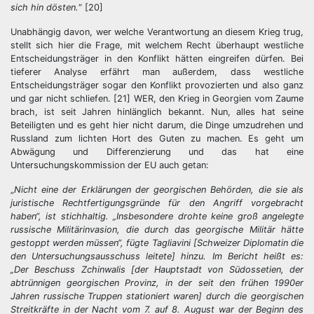
sich hin dösten.
“ [20]
Unabhängig davon, wer welche Verantwortung an diesem Krieg trug,
stellt sich hier die Frage, mit welchem Recht überhaupt westliche
Entscheidungsträger in den Konflikt hätten eingreifen dürfen. Bei
tieferer Analyse erfährt man außerdem, dass westliche
Entscheidungsträger sogar den Konflikt provozierten und also ganz
und gar nicht schliefen. [21] WER, den Krieg in Georgien vom Zaume
brach, ist seit Jahren hinlänglich bekannt. Nun, alles hat seine
Beteiligten und es geht hier nicht darum, die Dinge umzudrehen und
Russland zum lichten Hort des Guten zu machen. Es geht um
Abwägung und Differenzierung und das hat eine
Untersuchungskommission der EU auch getan:
„
Nicht eine der Erklärungen der georgischen Behörden, die sie als
juristische Rechtfertigungsgründe für den Angriff vorgebracht
haben“, ist stichhaltig. „Insbesondere drohte keine groß angelegte
russische Militärinvasion, die durch das georgische Militär hätte
gestoppt werden müssen“, fügte Tagliavini [Schweizer Diplomatin die
den Untersuchungsausschuss leitete] hinzu. Im Bericht heißt es:
„Der Beschuss Zchinwalis [der Hauptstadt von Südossetien, der
abtrünnigen georgischen Provinz, in der seit den frühen 1990er
Jahren russische Truppen stationiert waren] durch die georgischen
Streitkräfte in der Nacht vom 7. auf 8. August war der Beginn des