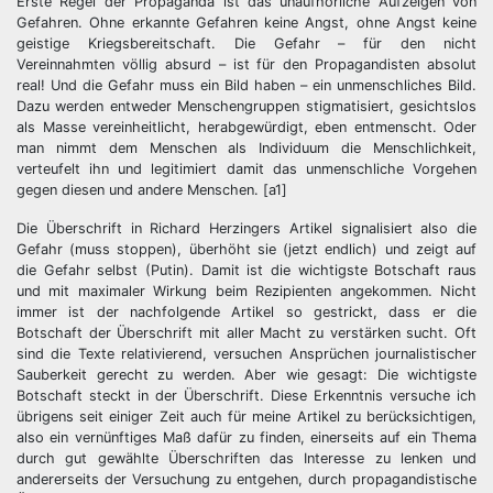
Erste Regel der Propaganda ist das unaufhörliche Aufzeigen von
Gefahren. Ohne erkannte Gefahren keine Angst, ohne Angst keine
geistige Kriegsbereitschaft. Die Gefahr – für den nicht
Vereinnahmten völlig absurd – ist für den Propagandisten absolut
real! Und die Gefahr muss ein Bild haben – ein unmenschliches Bild.
Dazu werden entweder Menschengruppen stigmatisiert, gesichtslos
als Masse vereinheitlicht, herabgewürdigt, eben entmenscht. Oder
man nimmt dem Menschen als Individuum die Menschlichkeit,
verteufelt ihn und legitimiert damit das unmenschliche Vorgehen
gegen diesen und andere Menschen. [a1]
Die Überschrift in Richard Herzingers Artikel signalisiert also die
Gefahr (muss stoppen), überhöht sie (jetzt endlich) und zeigt auf
die Gefahr selbst (Putin). Damit ist die wichtigste Botschaft raus
und mit maximaler Wirkung beim Rezipienten angekommen. Nicht
immer ist der nachfolgende Artikel so gestrickt, dass er die
Botschaft der Überschrift mit aller Macht zu verstärken sucht. Oft
sind die Texte relativierend, versuchen Ansprüchen journalistischer
Sauberkeit gerecht zu werden. Aber wie gesagt: Die wichtigste
Botschaft steckt in der Überschrift. Diese Erkenntnis versuche ich
übrigens seit einiger Zeit auch für meine Artikel zu berücksichtigen,
also ein vernünftiges Maß dafür zu finden, einerseits auf ein Thema
durch gut gewählte Überschriften das Interesse zu lenken und
andererseits der Versuchung zu entgehen, durch propagandistische