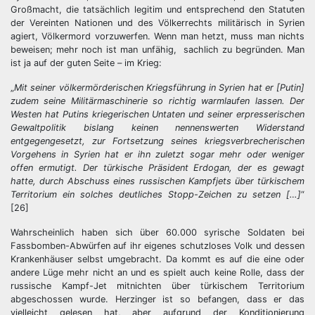
Großmacht, die tatsächlich legitim und entsprechend den Statuten
der Vereinten Nationen und des Völkerrechts militärisch in Syrien
agiert, Völkermord vorzuwerfen. Wenn man hetzt, muss man nichts
beweisen; mehr noch ist man unfähig, sachlich zu begründen. Man
ist ja auf der guten Seite – im Krieg:
„
Mit seiner völkermörderischen Kriegsführung in Syrien hat er [Putin]
zudem seine Militärmaschinerie so richtig warmlaufen lassen. Der
Westen hat Putins kriegerischen Untaten und seiner erpresserischen
Gewaltpolitik bislang keinen nennenswerten Widerstand
entgegengesetzt, zur Fortsetzung seines kriegsverbrecherischen
Vorgehens in Syrien hat er ihn zuletzt sogar mehr oder weniger
offen ermutigt. Der türkische Präsident Erdogan, der es gewagt
hatte, durch Abschuss eines russischen Kampfjets über türkischem
Territorium ein solches deutliches Stopp-Zeichen zu setzen […]
“
[26]
Wahrscheinlich haben sich über 60.000 syrische Soldaten bei
Fassbomben-Abwürfen auf ihr eigenes schutzloses Volk und dessen
Krankenhäuser selbst umgebracht. Da kommt es auf die eine oder
andere Lüge mehr nicht an und es spielt auch keine Rolle, dass der
russische Kampf-Jet mitnichten über türkischem Territorium
abgeschossen wurde. Herzinger ist so befangen, dass er das
vielleicht gelesen hat, aber aufgrund der Konditionierung