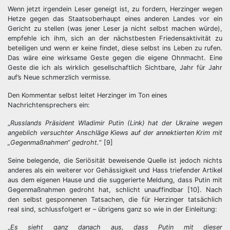
Wenn jetzt irgendein Leser geneigt ist, zu fordern, Herzinger wegen
Hetze gegen das Staatsoberhaupt eines anderen Landes vor ein
Gericht zu stellen (was jener Leser ja nicht selbst machen würde),
empfehle ich ihm, sich an der nächstbesten Friedensaktivität zu
beteiligen und wenn er keine findet, diese selbst ins Leben zu rufen.
Das wäre eine wirksame Geste gegen die eigene Ohnmacht. Eine
Geste die ich als wirklich gesellschaftlich Sichtbare, Jahr für Jahr
auf’s Neue schmerzlich vermisse.
Den Kommentar selbst leitet Herzinger im Ton eines
Nachrichtensprechers ein:
„
Russlands Präsident Wladimir Putin (Link) hat der Ukraine wegen
angeblich versuchter Anschläge Kiews auf der annektierten Krim mit
„Gegenmaßnahmen“ gedroht.
“ [9]
Seine belegende, die Seriösität beweisende Quelle ist jedoch nichts
anderes als ein weiterer vor Gehässigkeit und Hass triefender Artikel
aus dem eigenen Hause und die suggerierte Meldung, dass Putin mit
Gegenmaßnahmen gedroht hat, schlicht unauffindbar [10]. Nach
den selbst gesponnenen Tatsachen, die für Herzinger tatsächlich
real sind, schlussfolgert er – übrigens ganz so wie in der Einleitung:
„
Es sieht ganz danach aus, dass Putin mit dieser