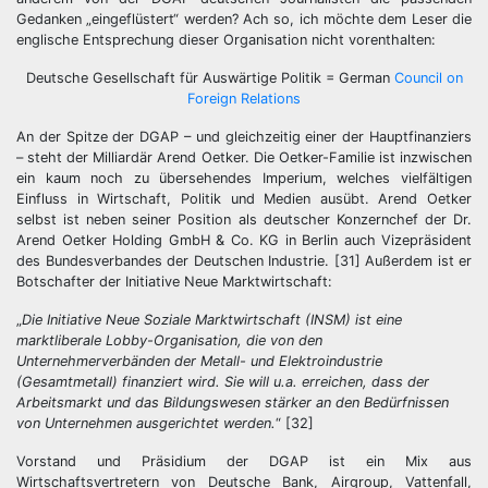
Gedanken „eingeflüstert“ werden? Ach so, ich möchte dem Leser die
englische Entsprechung dieser Organisation nicht vorenthalten:
Deutsche Gesellschaft für Auswärtige Politik = German
Council on
Foreign Relations
An der Spitze der DGAP – und gleichzeitig einer der Hauptfinanziers
– steht der Milliardär Arend Oetker. Die Oetker-Familie ist inzwischen
ein kaum noch zu übersehendes Imperium, welches vielfältigen
Einfluss in Wirtschaft, Politik und Medien ausübt. Arend Oetker
selbst ist neben seiner Position als deutscher Konzernchef der Dr.
Arend Oetker Holding GmbH & Co. KG in Berlin auch Vizepräsident
des Bundesverbandes der Deutschen Industrie. [31] Außerdem ist er
Botschafter der Initiative Neue Marktwirtschaft:
„
Die Initiative Neue Soziale Marktwirtschaft (INSM) ist eine
marktliberale Lobby-Organisation, die von den
Unternehmerverbänden der Metall- und Elektroindustrie
(Gesamtmetall) finanziert wird. Sie will u.a. erreichen, dass der
Arbeitsmarkt und das Bildungswesen stärker an den Bedürfnissen
von Unternehmen ausgerichtet werden.
“ [32]
Vorstand und Präsidium der DGAP ist ein Mix aus
Wirtschaftsvertretern von Deutsche Bank, Airgroup, Vattenfall,