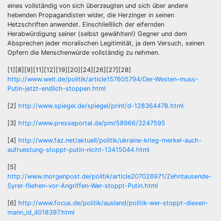
eines vollständig von sich überzeugten und sich über andere
hebenden Propagandisten wider, die Herzinger in seinen
Hetzschriften anwendet. Einschließlich der eifernden
Herabwürdigung seiner (selbst gewählten!) Gegner und dem
Absprechen jeder moralischen Legitimität, ja dem Versuch, seinen
Opfern die Menschenwürde vollständig zu nehmen.
[1][8][9][11][12][19][20][24][26][27][28]
http://www.welt.de/politik/article157605794/Der-Westen-muss-
Putin-jetzt-endlich-stoppen.html
[2]
http://www.spiegel.de/spiegel/print/d-128364478.html
[3]
http://www.presseportal.de/pm/58966/3247595
[4]
http://www.faz.net/aktuell/politik/ukraine-krieg-merkel-auch-
aufruestung-stoppt-putin-nicht-13415044.html
[5]
http://www.morgenpost.de/politik/article207026971/Zehntausende-
Syrer-fliehen-vor-Angriffen-Wer-stoppt-Putin.html
[6]
http://www.focus.de/politik/ausland/politik-wer-stoppt-diesen-
mann_id_4018397.html