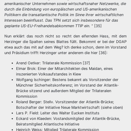
amerikanischer Unternehmen sowie wirtschaftsnaher Netzwerke, die
durch die Einbindung von europäischen und US-amerikanischen
Politikern die transatlantische Politik im Sinne ihrer wirtschaftlichen
Interessen beeinflusst. Das TPN setzt sich insbesondere für das
geplante US-EU-Freihandelsabkommen TTIP ein.
“ [35]
Nun erklärt das noch nicht so recht den eifernden Hass, mit dem
Herzinger die Spalten seines Blattes füllt. Bekommt er bei der DGAP
etwa auch das mit auf dem Weg? Ich denke schon, denn im Vorstand
und Präsidium trifft Herzinger unter anderem die hier [36]:
Arend Oetker: Trilaterale Kommission [37]
Elmar Brok: Einer der Mitarchitekten des Maidan, eines
inszenierten Volksaufstandes in Kiew
Wolfgang Ischinger: Bestens bekannt als Vorsitzender der
Münchner Sicherheitskonferenz; im Vorstand der Atlantik-
Brücke sitzend und außerdem Mitglied der Trilateralen
Kommission
Roland Berger: Stellv. Vorsitzender der Atlantik-Brücke;
Botschafter der Initiative Neue Marktwirtschaft (siehe oben)
Lars P. Field: Leiter des Walter Eucken Instituts
Eckard von Klaeden: Vostandsmitglied der Atlantik-Brücke,
Beiratsmitglied Atlantische Initiative
Heinrich Weiss: Mitglied Trilaterale Kommission