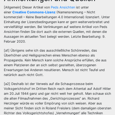
[Allgemein] Dieser Artikel von
Peds Ansichten
ist unter
einer
Creative Commons-Lizenz
(Namensnennung – Nicht
kommerziell – Keine Bearbeitungen 4.0 International) lizenziert. Unter
Einhaltung der Lizenzbedingungen kann er gern weiterverbreitet und
vervielfältigt werden. Bei Verlinkungen auf weitere Artikel von Peds
Ansichten finden Sie dort auch die externen Quellen, mit denen die
Aussagen im aktuellen Text belegt werden. Letzte Bearbeitung: 9.
Februar 2020.
[a1] Übrigens sehe ich das ausschließliche Schönreden, das
Überhöhen und Heiligsprechen eines Menschen ebenso als
Propaganda. Kein Mensch kann solche Ansprüche erfüllen, die aus
einem Platzieren der an sich selbst gestellten, überzogenen
Erwartungen bei Anderen resultieren. Mensch ist nicht Teufel und
natürlich auch nicht Gott.
[a2] Deshalb ist der Verweis auf die Schauprozesse beim
Volksgerichtshof im Dritten Reich nach dem Attentat auf Adolf Hitler
am 20.Juli 1944 ganz und gar nicht weit her geholt. Man schaue sich
die alten Filmaufnahmen des „Gerichtsprozesses“ an. Richard
Herzinger würde es voller Empörung von sich weisen. Aber aus
meiner Sicht finden sich in Roland Freislers (dem damaligen obersten
Richter des Volksgerichtshofes) „Vernehmungen“ alle Techniken