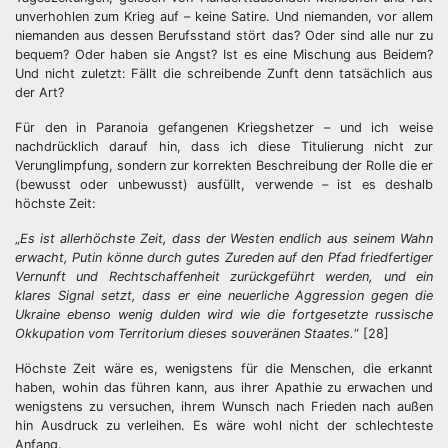
unverhohlen zum Krieg auf – keine Satire. Und niemanden, vor allem
niemanden aus dessen Berufsstand stört das? Oder sind alle nur zu
bequem? Oder haben sie Angst? Ist es eine Mischung aus Beidem?
Und nicht zuletzt: Fällt die schreibende Zunft denn tatsächlich aus
der Art?
Für den in Paranoia gefangenen Kriegshetzer – und ich weise
nachdrücklich darauf hin, dass ich diese Titulierung nicht zur
Verunglimpfung, sondern zur korrekten Beschreibung der Rolle die er
(bewusst oder unbewusst) ausfüllt, verwende – ist es deshalb
höchste Zeit:
„
Es ist allerhöchste Zeit, dass der Westen endlich aus seinem Wahn
erwacht, Putin könne durch gutes Zureden auf den Pfad friedfertiger
Vernunft und Rechtschaffenheit zurückgeführt werden, und ein
klares Signal setzt, dass er eine neuerliche Aggression gegen die
Ukraine ebenso wenig dulden wird wie die fortgesetzte russische
Okkupation vom Territorium dieses souveränen Staates.
“ [28]
Höchste Zeit wäre es, wenigstens für die Menschen, die erkannt
haben, wohin das führen kann, aus ihrer Apathie zu erwachen und
wenigstens zu versuchen, ihrem Wunsch nach Frieden nach außen
hin Ausdruck zu verleihen. Es wäre wohl nicht der schlechteste
Anfang.