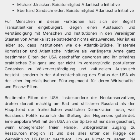
Michael J.Inacker: Beiratsmitglied Atlantische Initiative
Eberhard Sandschneider: Beiratsmitglied Atlantische Initiative
Für Menschen in diesen Funktionen hat sich der Begriff
Transatlantiker eingebürgert. Gegen einen Austausch und
Verständigung mit Menschen und Institutionen in den Vereinigten
Staaten von Amerika ist selbstredend nichts einzuwenden. Nur ist es
leider so, dass Institutionen wie die Atlantik-Brücke, Trilaterale
Kommission und Atlantische Initiative als verlängerte Arme ganz
bestimmter Eliten der USA geschaffen geworden und ihr primäres
praktisches Ziel ganz und gar nicht im vordergründig postulierten
Gedanken zu Völkerverständigung und kulturellem Austausch
besteht, sondern in der Aufrechterhaltung des Status der USA als
der einer imperialistischen Führungsmacht für deren Wirtschafts-
und Finanz-Eliten.
Bestimmte Eliten der USA, insbesondere der Neokonservativen,
drehen derzeit mächtig am Rad und stilisieren Russland als den
Hauptfeind der freiheitlichen westlichen Demokratien hoch, weil
Russlands Politik natürlich die Stellung des Hegemons gefährdet.
Eine unipolare Welt mit den USA an der Spitze ist nur dann gesichert,
wenn unbegrenzter freier Handel, unbegrenzter Zugang zu
Ressourcen möglich ist und dies alles unter der Flagge der
Weltwährung US-Dollar geschieht. Um es kürzer zu sagen: Die