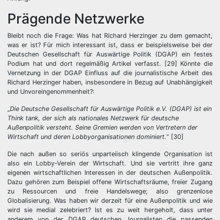
Prägende Netzwerke
Bleibt noch die Frage: Was hat Richard Herzinger zu dem gemacht,
was er ist? Für mich interessant ist, dass er beispielsweise bei der
Deutschen Gesellschaft für Auswärtige Politik (DGAP) ein festes
Podium hat und dort regelmäßig Artikel verfasst. [29] Könnte die
Vernetzung in der DGAP Einfluss auf die journalistische Arbeit des
Richard Herzinger haben, insbesondere in Bezug auf Unabhängigkeit
und Unvoreingenommenheit?:
„
Die Deutsche Gesellschaft für Auswärtige Politik e.V. (DGAP) ist ein
Think tank, der sich als nationales Netzwerk für deutsche
Außenpolitik versteht. Seine Gremien werden von Vertretern der
Wirtschaft und deren Lobbyorganisationen dominiert.
“ [30]
Die nach außen so seriös unparteiisch klingende Organisation ist
also ein Lobby-Verein der Wirtschaft. Und sie vertritt ihre ganz
eigenen wirtschaftlichen Interessen in der deutschen Außenpolitik.
Dazu gehören zum Beispiel offene Wirtschaftsräume, freier Zugang
zu Ressourcen und freie Handelswege; also grenzenlose
Globalisierung. Was haben wir derzeit für eine Außenpolitik und wie
wird sie medial zelebriert? Ist es zu weit hergeholt, dass unter
anderem von der DGAP deutschen Journalisten die passenden