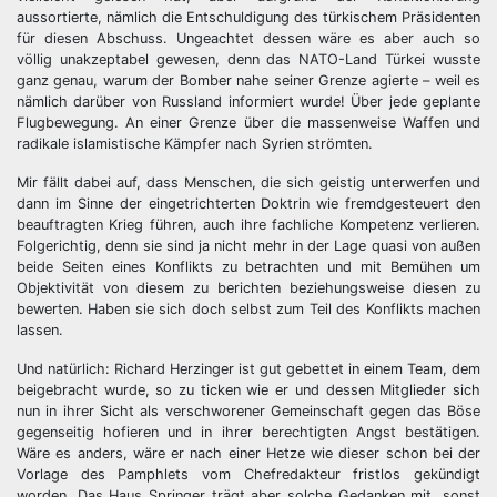
aussortierte, nämlich die Entschuldigung des türkischem Präsidenten
für diesen Abschuss. Ungeachtet dessen wäre es aber auch so
völlig unakzeptabel gewesen, denn das NATO-Land Türkei wusste
ganz genau, warum der Bomber nahe seiner Grenze agierte – weil es
nämlich darüber von Russland informiert wurde! Über jede geplante
Flugbewegung. An einer Grenze über die massenweise Waffen und
radikale islamistische Kämpfer nach Syrien strömten.
Mir fällt dabei auf, dass Menschen, die sich geistig unterwerfen und
dann im Sinne der eingetrichterten Doktrin wie fremdgesteuert den
beauftragten Krieg führen, auch ihre fachliche Kompetenz verlieren.
Folgerichtig, denn sie sind ja nicht mehr in der Lage quasi von außen
beide Seiten eines Konflikts zu betrachten und mit Bemühen um
Objektivität von diesem zu berichten beziehungsweise diesen zu
bewerten. Haben sie sich doch selbst zum Teil des Konflikts machen
lassen.
Und natürlich: Richard Herzinger ist gut gebettet in einem Team, dem
beigebracht wurde, so zu ticken wie er und dessen Mitglieder sich
nun in ihrer Sicht als verschworener Gemeinschaft gegen das Böse
gegenseitig hofieren und in ihrer berechtigten Angst bestätigen.
Wäre es anders, wäre er nach einer Hetze wie dieser schon bei der
Vorlage des Pamphlets vom Chefredakteur fristlos gekündigt
worden. Das Haus Springer trägt aber solche Gedanken mit, sonst