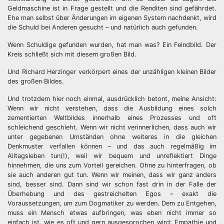
Geldmaschine ist in Frage gestellt und die Renditen sind gefährdet.
Ehe man selbst über Änderungen im eigenen System nachdenkt, wird
die Schuld bei Anderen gesucht – und natürlich auch gefunden.
Wenn Schuldige gefunden wurden, hat man was? Ein Feindbild. Der
Kreis schließt sich mit diesem großen Bild.
Und Richard Herzinger verkörpert eines der unzähligen kleinen Bilder
des großen Bildes.
Und trotzdem hier noch einmal, ausdrücklich betont, meine Ansicht:
Wenn wir nicht verstehen, dass die Ausbildung eines solch
zementierten Weltbildes innerhalb eines Prozesses und oft
schleichend geschieht. Wenn wir nicht verinnerlichen, dass auch wir
unter gegebenen Umständen ohne weiteres in die gleichen
Denkmuster verfallen können – und das auch regelmäßig im
Alltagsleben tun(!), weil wir bequem und unreflektiert Dinge
hinnehmen, die uns zum Vorteil gereichen. Ohne zu hinterfragen, ob
sie auch anderen gut tun. Wenn wir meinen, dass wir ganz anders
sind, besser sind. Dann sind wir schon fast drin in der Falle der
Überhebung und des gestreichelten Egos – exakt die
Voraussetzungen, um zum Dogmatiker zu werden. Dem zu Entgehen,
muss ein Mensch etwas aufbringen, was eben nicht immer so
einfach ist, wie es oft und gern ausgesprochen wird: Empathie und