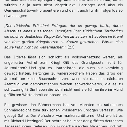
würden sie ja auch nicht abgedruckt. Herzinger darf also ein
Gemeinschaftswerk präsentieren und damit auch für ihn folgenlos so
etwas sagen:
„
Der türkische Präsident Erdogan, der es gewagt hatte, durch
Abschuss eines russischen Kampfjets über türkischem Territorium
ein solches deutliches Stopp-Zeichen zu setzen, ist soeben im Kreml
vor dem großen Kriegsherren zu Kreuze gekrochen. Warum also
sollte Putin nicht so weitermachen?
“ [27]
Das Zitierte lässt sich schlicht als Volksverhetzung werten, als
ungenierter Aufruf zum Krieg! Gilt das Grundgesetz nicht für
Journalisten? Und gibt es Journalisten, die auch nur vorsichtig
gewagt hätten, Herzinger zu widersprechen? Haben das Gros der
Journalisten keine Bauchschmerzen, wenn sie dann im nächsten
Atemzug von demokratischen Werten schwadronieren, die es zu
schützen gilt? Sie haben die wohl nicht und sie führen ihre im Mund
geführten Worte damit ad absurdum.
Ein gewisser Jan Böhmermann hat vor Monaten ein satirisches
Schmähgedicht zum türkischen Präsidenten Erdogan verfasst. Wie
gesagt Satire. Der Aufschrei war markerschütternd. Und wie ist es
mit Richard Herzinger? Der schreibt bei einer der größten deutschen
Tageszeitungen, gelesen von Hunderttausenden Menschen und ruft