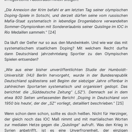
„
Die Annexion der Krim befahl er am letzten Tag seiner olympischen
Doping-Spiele in Sotschi, und derzeit dürfen seine vom russischen
Mafia-Staat systematisch in lebendige Drogenlabore verwandelten
Sommer-Olympioniken mit Sondererlaubnis seiner Quislinge im IOC in
Rio Medaillen sammeln.
“ [24]
Da läuft der Geifer nur so aus den Mundwinkeln. Und wie war das mit
systematischem staatlichem Doping? Mit welchem Recht durfte
dann Deutschland jahrzehntelang Sportler zu den Olympischen
Spielen entsenden?
„
Wie aus einer bisher unveröffentlichten Studie der Humboldt-
Universität (HU) Berlin hervorgeht, wurde in der Bundesrepublik
Deutschland spätestens seit Beginn der siebziger Jahre offenbar in
zahlreichen Sportarten systematisch und organisiert gedopt. Das
berichtet die „Süddeutsche Zeitung“ („SZ“). Demnach sei in dem
etwa 800 Seiten umfassenden Bericht ‚Doping in Deutschland von
1950 bis heute‘, der der „SZ“ vorliegt, detailliert beschrieben.
“ [25]
Wenn schon denn schon, sollte es doch heißen. Nicht für Herzinger,
der gleich noch das IOC Maß nimmt und mit martialischen Worten
zur medialen Hetze gegen die „Quislinge“ aufruft. Was den Krieg in
Syrien anbetrifft, ist es eine Unverfrorenheit, der einzigen