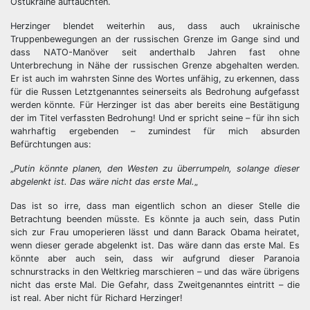
Ostukraine auftauchten.
Herzinger blendet weiterhin aus, dass auch ukrainische
Truppenbewegungen an der russischen Grenze im Gange sind und
dass NATO-Manöver seit anderthalb Jahren fast ohne
Unterbrechung in Nähe der russischen Grenze abgehalten werden.
Er ist auch im wahrsten Sinne des Wortes unfähig, zu erkennen, dass
für die Russen Letztgenanntes seinerseits als Bedrohung aufgefasst
werden könnte. Für Herzinger ist das aber bereits eine Bestätigung
der im Titel verfassten Bedrohung! Und er spricht seine – für ihn sich
wahrhaftig ergebenden – zumindest für mich absurden
Befürchtungen aus:
„
Putin könnte planen, den Westen zu überrumpeln, solange dieser
abgelenkt ist. Das wäre nicht das erste Mal.
„
Das ist so irre, dass man eigentlich schon an dieser Stelle die
Betrachtung beenden müsste. Es könnte ja auch sein, dass Putin
sich zur Frau umoperieren lässt und dann Barack Obama heiratet,
wenn dieser gerade abgelenkt ist. Das wäre dann das erste Mal. Es
könnte aber auch sein, dass wir aufgrund dieser Paranoia
schnurstracks in den Weltkrieg marschieren – und das wäre übrigens
nicht das erste Mal. Die Gefahr, dass Zweitgenanntes eintritt – die
ist real. Aber nicht für Richard Herzinger!