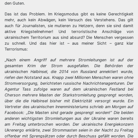
den Guten.
Das ist das Problem. Im Kriegsmodus gibt es keine Gerechtigkeit
mehr, auch kein Abwägen, kein Versuch des Verstehens. Das gilt
auch für Journalisten, sie mutieren zu Hetzern, denn sie sind damit
aktive Kriegsteilnehmer! Und terroristische Anschläge von
ukrainischem Territorium aus sind absurd? Die Menschen vergessen
zu schnell. Und das hier ist – aus meiner Sicht – ganz klar
Terrorismus:
„
Nach einem Angriff auf mehrere Stromleitungen ist auf der
gesamten Krim der Strom ausgefallen. Die Behörden der
ukrainischen Halbinsel, die 2014 von Russland annektiert wurde,
riefen den Notstand aus. Knapp zwei Millionen Menschen waren ohne
Stromversorgung, berichteten russische Nachrichtenagenturen. Der
Agentur Tass zufolge waren auf dem ukrainischen Festland bei
Cherson mehrere Masten der Starkstromleitung gesprengt worden,
über die die Halbinsel bisher mit Elektrizität versorgt wurde. Ein
Vertreter des ukrainischen Innenministeriums schrieb am Morgen auf
Facebook: „Die Masten sind gerade gesprengt worden!“ Die beiden
anderen wichtigsten Stromleitungen aus der Ukraine waren bereits
am Freitag unterbrochen worden. Der ukrainische Energiekonzern
Ukrenergo erklärte, zwei Strommasten seien in der Nacht zu Freitag
offenbar mit Sprengsätzen oder durch Beschuss gefällt worden. Die