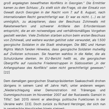
groß angelegten bewaffneten Konflikts in Georgien.“ Die Ermittler
kamen zu dem Schluss: „Es stellt sich die Frage, ob der Einsatz von
Gewalt durch Georgien in der Nacht vom 7. auf 8. August, nach
internationalem Recht gerechtfertigt war. Er war es nicht. (…) es ist
unmöglich, zu akzeptieren, dass der Beschuss Zchinwalis mit
Raketenwerfern und schwerer Artillerie den Erfordernissen
entspricht, die an ein notwendiges und verhältnismäßiges Vorgehen
gestellt werden. Viele Zivilisten starben schon beim ersten Beschuss
von Zchinwali, und weitere wurden getötet oder verwundet, als 1.500
georgische Soldaten in die Stadt eindrangen. Die BBC und Human
Rights Watch fanden Hinweise, dass georgische Soldaten mutwillig
auf Zivilisten schossen. Sie feuerten wahllos in die Keller, die als
Schutzräume dienten. Im EU-Bericht heißt es, die georgischen
Übergriffe auf russische Friedenstruppen in Südossetien „in der
Anfangsphase des Konflikts“ seien nicht gerechtfertigt gewesen.
“
[22]
Dem damaligen georgischen Staatspräsidenten Saakaschwili drohen
übrigens in seinem Land elf Jahre Haft; unter anderem wegen:
„Niederschlagung einer Demonstration mit Tränengas und
Gummigeschossen im November 2007 auf der Rustawelis Gamsiri in
Tiflis“. Seit 2015 nimmt er allerdings politische Funktionen in der
Ukraine wahr. [23]. Doch zurück zu Richard Herzinger, der sich nun
in regelrechte Hasstiraden hinein steigert: