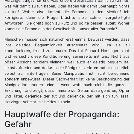
Herzinger Angst hat und was unsere Gesellschaft damit zu tun hat,
was wir damit zu tun haben. Oder haben wir damit überhaupt nichts
zu tun? Woher also kommt die Paranoia in den Medien? Ich
korrigiere, denn die Frage brächte allzu schnell vorgefertigte
Antworten. Sie greift noch zu kurz und sollte besser lauten: Woher
kommt die Paranoia in der Gesellschaft – unser aller Paranoia?
Menschen müssen sich natürlich erst einmal bewusst werden, dass
ihre geistige Bequemlichkeit ausgenutzt wird, um sie zu
konditionieren, fremd zu steuern. Das tut Richard Herzinger nicht
und versucht diese Konditionierung seinerseits mit uns. Nicht aus
böser Absicht sondern vielmehr weil auch er geistig bequem ist,
selbstzufrieden und dadurch die Fähigkeit verloren hat, sich ehrlich
selbst zu hinterfragen. Seine Manipulation ist nicht berechnend
sondern unbewusst. Dieser Sachverhalt ist keine Beschönigung der
Manipulation sondern eine – wenn wohl auch nicht die ganze –
Erklärung. Und zeigt, dass immer zwei Seiten dazu gehören, Opfer
und Täter, derjenige der tut und derjenige, der mit sich tun lässt.
Herzinger scheint mir beides zu sein.
Hauptwaffe der Propaganda:
Gefahr