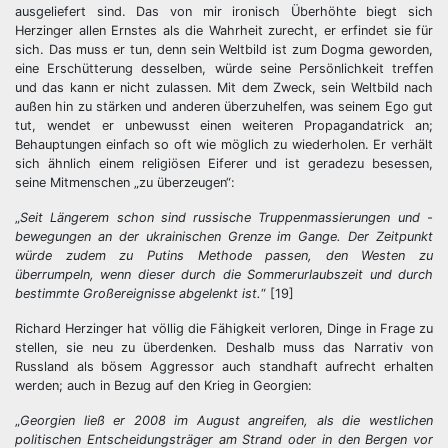
ausgeliefert sind. Das von mir ironisch Überhöhte biegt sich
Herzinger allen Ernstes als die Wahrheit zurecht, er erfindet sie für
sich. Das muss er tun, denn sein Weltbild ist zum Dogma geworden,
eine Erschütterung desselben, würde seine Persönlichkeit treffen
und das kann er nicht zulassen. Mit dem Zweck, sein Weltbild nach
außen hin zu stärken und anderen überzuhelfen, was seinem Ego gut
tut, wendet er unbewusst einen weiteren Propagandatrick an;
Behauptungen einfach so oft wie möglich zu wiederholen. Er verhält
sich ähnlich einem religiösen Eiferer und ist geradezu besessen,
seine Mitmenschen „zu überzeugen“:
„
Seit Längerem schon sind russische Truppenmassierungen und -
bewegungen an der ukrainischen Grenze im Gange. Der Zeitpunkt
würde zudem zu Putins Methode passen, den Westen zu
überrumpeln, wenn dieser durch die Sommerurlaubszeit und durch
bestimmte Großereignisse abgelenkt ist.
“ [19]
Richard Herzinger hat völlig die Fähigkeit verloren, Dinge in Frage zu
stellen, sie neu zu überdenken. Deshalb muss das Narrativ von
Russland als bösem Aggressor auch standhaft aufrecht erhalten
werden; auch in Bezug auf den Krieg in Georgien:
„
Georgien ließ er 2008 im August angreifen, als die westlichen
politischen Entscheidungsträger am Strand oder in den Bergen vor