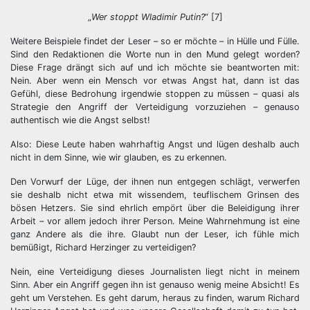
„
Wer stoppt Wladimir Putin?
“ [7]
Weitere Beispiele findet der Leser – so er möchte – in Hülle und Fülle.
Sind den Redaktionen die Worte nun in den Mund gelegt worden?
Diese Frage drängt sich auf und ich möchte sie beantworten mit:
Nein. Aber wenn ein Mensch vor etwas Angst hat, dann ist das
Gefühl, diese Bedrohung irgendwie stoppen zu müssen – quasi als
Strategie den Angriff der Verteidigung vorzuziehen – genauso
authentisch wie die Angst selbst!
Also: Diese Leute haben wahrhaftig Angst und lügen deshalb auch
nicht in dem Sinne, wie wir glauben, es zu erkennen.
Den Vorwurf der Lüge, der ihnen nun entgegen schlägt, verwerfen
sie deshalb nicht etwa mit wissendem, teuflischem Grinsen des
bösen Hetzers. Sie sind ehrlich empört über die Beleidigung ihrer
Arbeit – vor allem jedoch ihrer Person. Meine Wahrnehmung ist eine
ganz Andere als die ihre. Glaubt nun der Leser, ich fühle mich
bemüßigt, Richard Herzinger zu verteidigen?
Nein, eine Verteidigung dieses Journalisten liegt nicht in meinem
Sinn. Aber ein Angriff gegen ihn ist genauso wenig meine Absicht! Es
geht um Verstehen. Es geht darum, heraus zu finden, warum Richard