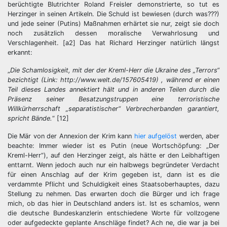
berüchtigte Blutrichter Roland Freisler demonstrierte, so tut es
Herzinger in seinen Artikeln. Die Schuld ist bewiesen (durch was???)
und jede seiner (Putins) Maßnahmen erhärtet sie nur, zeigt sie doch
noch zusätzlich dessen moralische Verwahrlosung und
Verschlagenheit. [a2] Das hat Richard Herzinger natürlich längst
erkannt:
„
Die Schamlosigkeit, mit der der Kreml-Herr die Ukraine des „Terrors“
bezichtigt (Link: http://www.welt.de/157605419) , während er einen
Teil dieses Landes annektiert hält und in anderen Teilen durch die
Präsenz seiner Besatzungstruppen eine terroristische
Willkürherrschaft „separatistischer“ Verbrecherbanden garantiert,
spricht Bände.
“ [12]
Die Mär von der Annexion der Krim kann
hier aufgelöst
werden, aber
beachte: Immer wieder ist es Putin (neue Wortschöpfung: „Der
Kreml-Herr“), auf den Herzinger zeigt, als hätte er den Leibhaftigen
enttarnt. Wenn jedoch auch nur ein halbwegs begründeter Verdacht
für einen Anschlag auf der Krim gegeben ist, dann ist es die
verdammte Pflicht und Schuldigkeit eines Staatsoberhauptes, dazu
Stellung zu nehmen. Das erwarten doch die Bürger und ich frage
mich, ob das hier in Deutschland anders ist. Ist es schamlos, wenn
die deutsche Bundeskanzlerin entschiedene Worte für vollzogene
oder aufgedeckte geplante Anschläge findet? Ach ne, die war ja bei