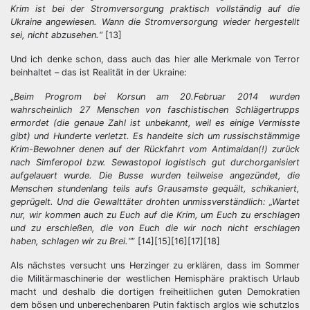
Krim ist bei der Stromversorgung praktisch vollständig auf die
Ukraine angewiesen. Wann die Stromversorgung wieder hergestellt
sei, nicht abzusehen.“
[13]
Und ich denke schon, dass auch das hier alle Merkmale von Terror
beinhaltet – das ist Realität in der Ukraine:
„
Beim Progrom bei Korsun am 20.Februar 2014 wurden
wahrscheinlich 27 Menschen von faschistischen Schlägertrupps
ermordet (die genaue Zahl ist unbekannt, weil es einige Vermisste
gibt) und Hunderte verletzt. Es handelte sich um russischstämmige
Krim-Bewohner denen auf der Rückfahrt vom Antimaidan(!) zurück
nach Simferopol bzw. Sewastopol logistisch gut durchorganisiert
aufgelauert wurde. Die Busse wurden teilweise angezündet, die
Menschen stundenlang teils aufs Grausamste gequält, schikaniert,
geprügelt. Und die Gewalttäter drohten unmissverständlich: „Wartet
nur, wir kommen auch zu Euch auf die Krim, um Euch zu erschlagen
und zu erschießen, die von Euch die wir noch nicht erschlagen
haben, schlagen wir zu Brei.“
“ [14][15][16][17][18]
Als nächstes versucht uns Herzinger zu erklären, dass im Sommer
die Militärmaschinerie der westlichen Hemisphäre praktisch Urlaub
macht und deshalb die dortigen freiheitlichen guten Demokratien
dem bösen und unberechenbaren Putin faktisch arglos wie schutzlos