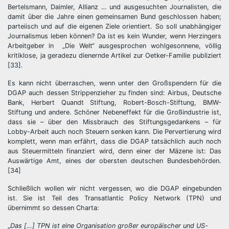
Bertelsmann, Daimler, Allianz … und ausgesuchten Journalisten, die
damit über die Jahre einen gemeinsamen Bund geschlossen haben;
parteiisch und auf die eigenen Ziele orientiert. So soll unabhängiger
Journalismus leben können? Da ist es kein Wunder, wenn Herzingers
Arbeitgeber in „Die Welt“ ausgesprochen wohlgesonnene, völlig
kritiklose, ja geradezu dienernde Artikel zur Oetker-Familie publiziert
[33].
Es kann nicht überraschen, wenn unter den Großspendern für die
DGAP auch dessen Strippenzieher zu finden sind: Airbus, Deutsche
Bank, Herbert Quandt Stiftung, Robert-Bosch-Stiftung, BMW-
Stiftung und andere. Schöner Nebeneffekt für die Großindustrie ist,
dass sie – über den Missbrauch des Stiftungsgedankens – für
Lobby-Arbeit auch noch Steuern senken kann. Die Pervertierung wird
komplett, wenn man erfährt, dass die DGAP tatsächlich auch noch
aus Steuermitteln finanziert wird, denn einer der Mäzene ist: Das
Auswärtige Amt, eines der obersten deutschen Bundesbehörden.
[34]
Schließlich wollen wir nicht vergessen, wo die DGAP eingebunden
ist. Sie ist Teil des Transatlantic Policy Network (TPN) und
übernimmt so dessen Charta:
„
Das […] TPN ist eine Organisation großer europäischer und US-