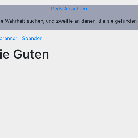
Peds Ansichten
ie Wahrheit suchen, und zweifle an denen, die sie gefunden
brenner
Spender
die Guten