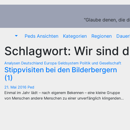
Zum
Inhalt
springen
"Glaube denen, die d
Peds Ansichten
Kategorien
Regionen
Dauer
Schlagwort:
Wir sind 
Analysen
Deutschland
Europa
Geldsystem
Politik und Gesellschaft
Stippvisiten bei den Bilderbergern
(1)
21. Mai 2016
Ped
Einmal im Jahr lädt – nach eigenem Bekennen – eine kleine Gruppe
von Menschen andere Menschen zu einer unverfänglich klingenden…