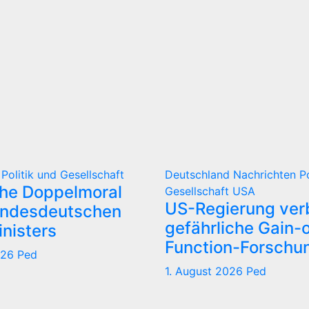
d
Politik und Gesellschaft
Deutschland
Nachrichten
P
che Doppelmoral
Gesellschaft
USA
US-Regierung verb
undesdeutschen
gefährliche Gain-o
nisters
Function-Forschu
026
Ped
1. August 2026
Ped