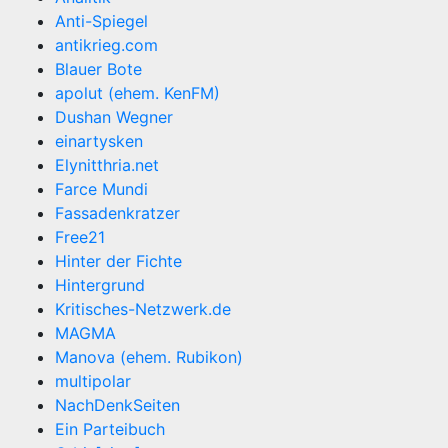
Anti-Spiegel
antikrieg.com
Blauer Bote
apolut (ehem. KenFM)
Dushan Wegner
einartysken
Elynitthria.net
Farce Mundi
Fassadenkratzer
Free21
Hinter der Fichte
Hintergrund
Kritisches-Netzwerk.de
MAGMA
Manova (ehem. Rubikon)
multipolar
NachDenkSeiten
Ein Parteibuch