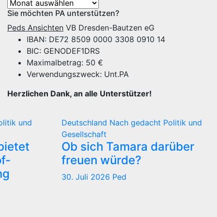
Archiv
Sie möchten PA unterstützen?
Peds Ansichten
VB Dresden-Bautzen eG
IBAN: DE72 8509 0000 3308 0910 14
BIC: GENODEF1DRS
Maximalbetrag: 50 €
Verwendungszweck: Unt.PA
Herzlichen Dank, an alle Unterstützer!
olitik und
Deutschland
Nach gedacht
Politik und
Gesellschaft
ietet
Ob sich Tamara darüber
f-
freuen würde?
ng
30. Juli 2026
Ped