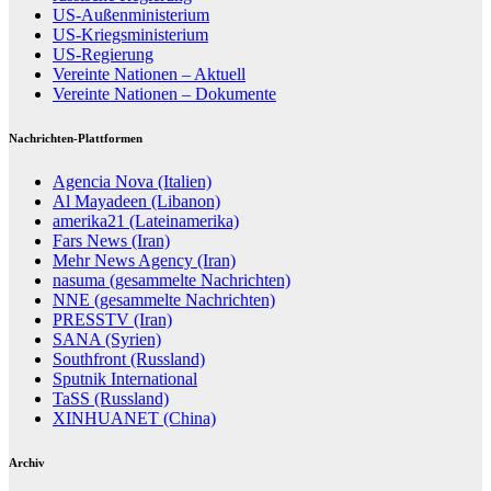
US-Außenministerium
US-Kriegsministerium
US-Regierung
Vereinte Nationen – Aktuell
Vereinte Nationen – Dokumente
Nachrichten-Plattformen
Agencia Nova (Italien)
Al Mayadeen (Libanon)
amerika21 (Lateinamerika)
Fars News (Iran)
Mehr News Agency (Iran)
nasuma (gesammelte Nachrichten)
NNE (gesammelte Nachrichten)
PRESSTV (Iran)
SANA (Syrien)
Southfront (Russland)
Sputnik International
TaSS (Russland)
XINHUANET (China)
Archiv