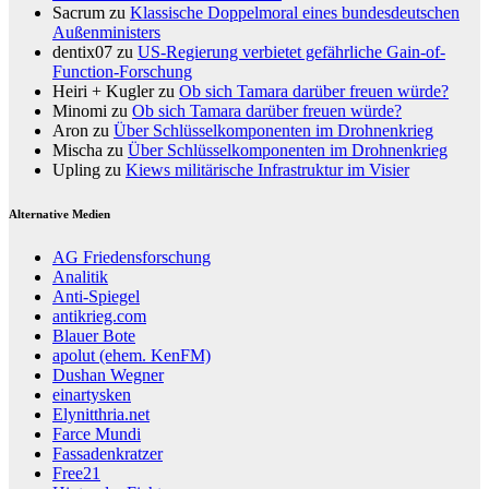
Sacrum
zu
Klassische Doppelmoral eines bundesdeutschen
Außenministers
dentix07
zu
US-Regierung verbietet gefährliche Gain-of-
Function-Forschung
Heiri + Kugler
zu
Ob sich Tamara darüber freuen würde?
Minomi
zu
Ob sich Tamara darüber freuen würde?
Aron
zu
Über Schlüsselkomponenten im Drohnenkrieg
Mischa
zu
Über Schlüsselkomponenten im Drohnenkrieg
Upling
zu
Kiews militärische Infrastruktur im Visier
Alternative Medien
AG Friedensforschung
Analitik
Anti-Spiegel
antikrieg.com
Blauer Bote
apolut (ehem. KenFM)
Dushan Wegner
einartysken
Elynitthria.net
Farce Mundi
Fassadenkratzer
Free21