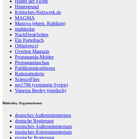
Hinter der Fichte
Hintergrund
Kritisches-Netzwerk.de
MAGMA
Manova (ehem. Rubikon)
multipolar
NachDenkSeiten
Ein Parteibuch
Orbis[nju:s]
Overton Magazin
Propaganda-Melder
Propagandaschau
Publikumskonferenz
Rationalgalerie
ScienceFiles
urs1798 (vorrangig Syrien)
Vanessa Beeley (englisch)
Behörden, Organisationen
deutsches Außenministerium
deutsche Regierung
russisches Außenministerium
russisches Kriegsministerium
russische Regierung