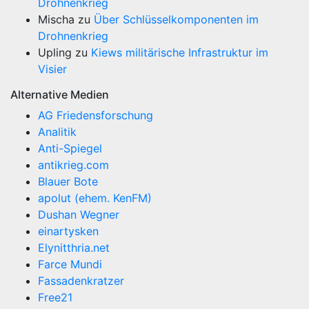
Drohnenkrieg
Mischa
zu
Über Schlüsselkomponenten im
Drohnenkrieg
Upling
zu
Kiews militärische Infrastruktur im
Visier
Alternative Medien
AG Friedensforschung
Analitik
Anti-Spiegel
antikrieg.com
Blauer Bote
apolut (ehem. KenFM)
Dushan Wegner
einartysken
Elynitthria.net
Farce Mundi
Fassadenkratzer
Free21