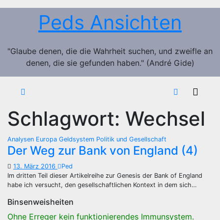
Zum
Peds Ansichten
Inhalt
springen
"Glaube denen, die die Wahrheit suchen, und zweifle an
denen, die sie gefunden haben." (André Gide)
Schlagwort:
Wechsel
Analysen
Europa
Geldsystem
Politik und Gesellschaft
Der Weg zur Bank von England (4)
13. März 2016
Ped
Im dritten Teil dieser Artikelreihe zur Genesis der Bank of England
habe ich versucht, den gesellschaftlichen Kontext in dem sich…
Binsenweisheiten
Ohne Erreger kein funktionierendes Immunsystem.