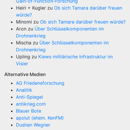
Gain-of-Function-Forschung
Heiri + Kugler
zu
Ob sich Tamara darüber freuen
würde?
Minomi
zu
Ob sich Tamara darüber freuen würde?
Aron
zu
Über Schlüsselkomponenten im
Drohnenkrieg
Mischa
zu
Über Schlüsselkomponenten im
Drohnenkrieg
Upling
zu
Kiews militärische Infrastruktur im
Visier
Alternative Medien
AG Friedensforschung
Analitik
Anti-Spiegel
antikrieg.com
Blauer Bote
apolut (ehem. KenFM)
Dushan Wegner