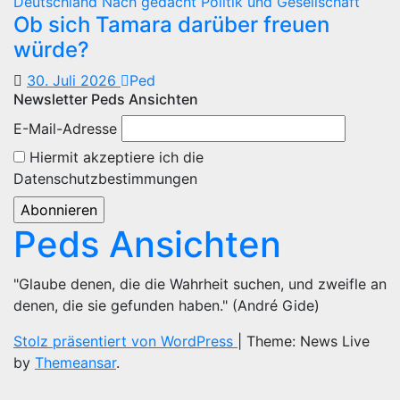
Deutschland
Nach gedacht
Politik und Gesellschaft
Ob sich Tamara darüber freuen
würde?
30. Juli 2026
Ped
Newsletter Peds Ansichten
E-Mail-Adresse
Hiermit akzeptiere ich die
Datenschutzbestimmungen
Peds Ansichten
"Glaube denen, die die Wahrheit suchen, und zweifle an
denen, die sie gefunden haben." (André Gide)
Stolz präsentiert von WordPress
|
Theme: News Live
by
Themeansar
.