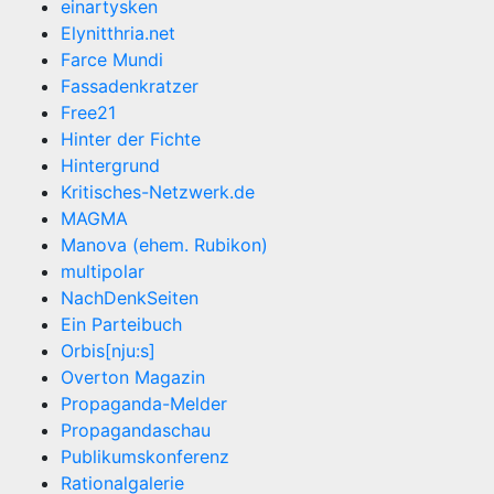
einartysken
Elynitthria.net
Farce Mundi
Fassadenkratzer
Free21
Hinter der Fichte
Hintergrund
Kritisches-Netzwerk.de
MAGMA
Manova (ehem. Rubikon)
multipolar
NachDenkSeiten
Ein Parteibuch
Orbis[nju:s]
Overton Magazin
Propaganda-Melder
Propagandaschau
Publikumskonferenz
Rationalgalerie