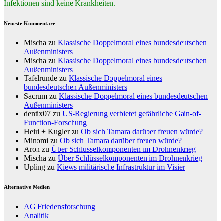
Infektionen sind keine Krankheiten.
Neueste Kommentare
Mischa
zu
Klassische Doppelmoral eines bundesdeutschen
Außenministers
Mischa
zu
Klassische Doppelmoral eines bundesdeutschen
Außenministers
Tafelrunde
zu
Klassische Doppelmoral eines
bundesdeutschen Außenministers
Sacrum
zu
Klassische Doppelmoral eines bundesdeutschen
Außenministers
dentix07
zu
US-Regierung verbietet gefährliche Gain-of-
Function-Forschung
Heiri + Kugler
zu
Ob sich Tamara darüber freuen würde?
Minomi
zu
Ob sich Tamara darüber freuen würde?
Aron
zu
Über Schlüsselkomponenten im Drohnenkrieg
Mischa
zu
Über Schlüsselkomponenten im Drohnenkrieg
Upling
zu
Kiews militärische Infrastruktur im Visier
Alternative Medien
AG Friedensforschung
Analitik