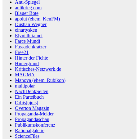
Anti-Spiegel
antikrieg.com
Blauer Bote
apolut (ehem. KenFM)
Dushan Wegner
einartysken
Elynitthria.net
Farce Mundi
Fassadenkratzer
Free21
Hinter der Fichte
Hintergrund
Kritisches-Netzwerk.de
MAGMA
Manova (ehem. Rubikon)
multipolar
NachDenkSeiten
Ein Parteibuch
Orbis[nju:s]
Overton Magazin
Propaganda-Melder
Propagandaschau
Publikumskonferenz
Rationalgalerie
ScienceFiles