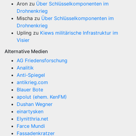
Aron
zu
Über Schlüsselkomponenten im
Drohnenkrieg
Mischa
zu
Über Schlüsselkomponenten im
Drohnenkrieg
Upling
zu
Kiews militärische Infrastruktur im
Visier
Alternative Medien
AG Friedensforschung
Analitik
Anti-Spiegel
antikrieg.com
Blauer Bote
apolut (ehem. KenFM)
Dushan Wegner
einartysken
Elynitthria.net
Farce Mundi
Fassadenkratzer