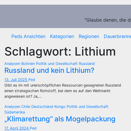
Zum
Inhalt
springen
"Glaube denen, die d
Peds Ansichten
Kategorien
Regionen
Dauerbrenn
Schlagwort:
Lithium
Analysen
Bolivien
Politik und Gesellschaft
Russland
Russland und kein Lithium?
13. Juli 2025
Ped
Gibt es im mit unerschöpflichen Ressourcen gesegneten Russland
einen strategischen Rohstoff, bei dem es auf den Weltmarkt
angewiesen ist? Ja,…
Analysen
Chile
Deutschland
Kongo
Politik und Gesellschaft
Südamerika
„Klimarettung“ als Mogelpackung
17. April 2024
Ped