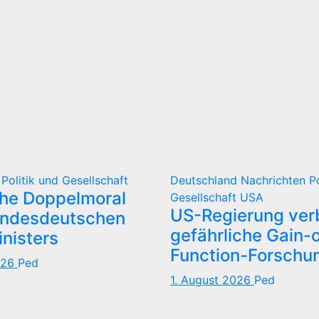
d
Politik und Gesellschaft
Deutschland
Nachrichten
P
che Doppelmoral
Gesellschaft
USA
US-Regierung verb
undesdeutschen
gefährliche Gain-o
nisters
Function-Forschu
026
Ped
1. August 2026
Ped