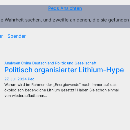
Peds Ansichten
ie Wahrheit suchen, und zweifle an denen, die sie gefunden
er
Spender
Analysen
China
Deutschland
Politik und Gesellschaft
Politisch organisierter Lithium-Hype
27. Juli 2024
Ped
Warum wird im Rahmen der „Energiewende“ noch immer auf das
ökologisch bedenkliche Lithium gesetzt? Haben Sie schon einmal
von wiederaufladbaren…