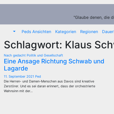
Zum
Inhalt
springen
"Glaube denen, die d
Peds Ansichten
Kategorien
Regionen
Dauer
Schlagwort:
Klaus Sc
Nach gedacht
Politik und Gesellschaft
Eine Ansage Richtung Schwab und
Lagarde
11. September 2021
Ped
Die Herren- und Damen-Menschen aus Davos sind kreative
Zerstörer. Und es sei daran erinnert, dass der orchestrierte
Wahnsinn mit der…