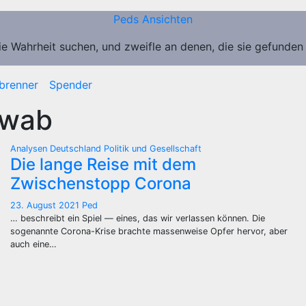
Peds Ansichten
ie Wahrheit suchen, und zweifle an denen, die sie gefunden
brenner
Spender
hwab
Analysen
Deutschland
Politik und Gesellschaft
Die lange Reise mit dem
Zwischenstopp Corona
23. August 2021
Ped
… beschreibt ein Spiel — eines, das wir verlassen können. Die
sogenannte Corona-Krise brachte massenweise Opfer hervor, aber
auch eine…