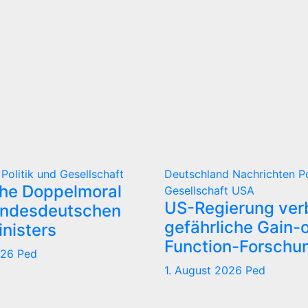
d
Politik und Gesellschaft
Deutschland
Nachrichten
P
che Doppelmoral
Gesellschaft
USA
US-Regierung verb
undesdeutschen
gefährliche Gain-o
nisters
Function-Forschu
026
Ped
1. August 2026
Ped