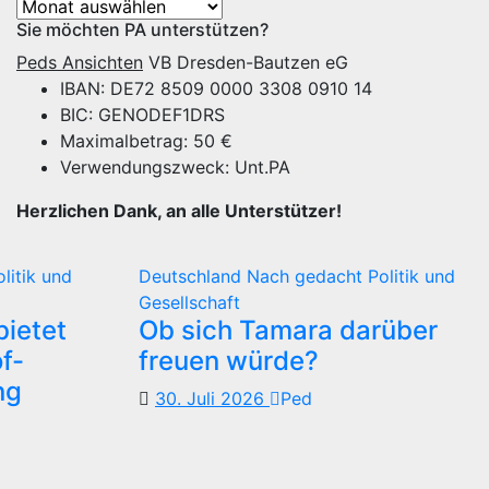
Archiv
Sie möchten PA unterstützen?
Peds Ansichten
VB Dresden-Bautzen eG
IBAN: DE72 8509 0000 3308 0910 14
BIC: GENODEF1DRS
Maximalbetrag: 50 €
Verwendungszweck: Unt.PA
Herzlichen Dank, an alle Unterstützer!
olitik und
Deutschland
Nach gedacht
Politik und
Gesellschaft
ietet
Ob sich Tamara darüber
f-
freuen würde?
ng
30. Juli 2026
Ped