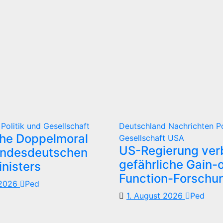
d
Politik und Gesellschaft
Deutschland
Nachrichten
P
che Doppelmoral
Gesellschaft
USA
US-Regierung verb
undesdeutschen
gefährliche Gain-o
nisters
Function-Forschu
 2026
Ped
1. August 2026
Ped