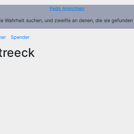
Peds Ansichten
ie Wahrheit suchen, und zweifle an denen, die sie gefunden
ner
Spender
treeck