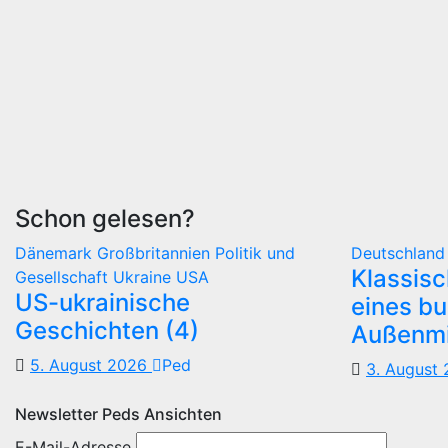
Schon gelesen?
Dänemark
Großbritannien
Politik und
Deutschlan
Klassis
Gesellschaft
Ukraine
USA
US-ukrainische
eines b
Geschichten (4)
Außenmi
5. August 2026
Ped
3. August
Newsletter Peds Ansichten
E-Mail-Adresse