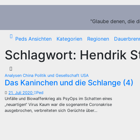
Zum
Inhalt
springen
"Glaube denen, die d
Peds Ansichten
Kategorien
Regionen
Dauerbren
Schlagwort:
Hendrik S
Analysen
China
Politik und Gesellschaft
USA
Das Kaninchen und die Schlange (4)
21. Juli 2020
Ped
Unfälle und Biowaffenkrieg als PsyOps im Schatten eines
„neuartigen“ Virus Kaum war die sogenannte Coronakrise
ausgebrochen, verbreiteten sich Gerüchte über…