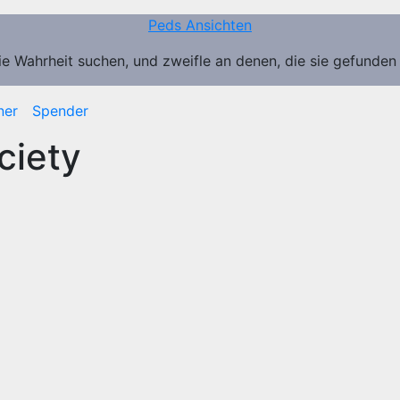
Peds Ansichten
ie Wahrheit suchen, und zweifle an denen, die sie gefunden
ner
Spender
ciety