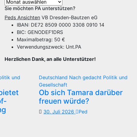
Archiv
Sie möchten PA unterstützen?
Peds Ansichten
VB Dresden-Bautzen eG
IBAN: DE72 8509 0000 3308 0910 14
BIC: GENODEF1DRS
Maximalbetrag: 50 €
Verwendungszweck: Unt.PA
Herzlichen Dank, an alle Unterstützer!
olitik und
Deutschland
Nach gedacht
Politik und
Gesellschaft
ietet
Ob sich Tamara darüber
f-
freuen würde?
ng
30. Juli 2026
Ped