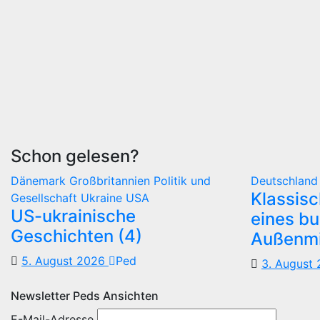
Schon gelesen?
Dänemark
Großbritannien
Politik und
Deutschlan
Klassis
Gesellschaft
Ukraine
USA
US-ukrainische
eines b
Geschichten (4)
Außenmi
5. August 2026
Ped
3. August
Newsletter Peds Ansichten
E-Mail-Adresse