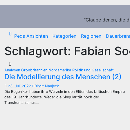
Zum
Inhalt
springen
"Glaube denen, die d
Peds Ansichten
Kategorien
Regionen
Dauerbren
Schlagwort:
Fabian So
Analysen
Großbritannien
Nordamerika
Politik und Gesellschaft
Die Modellierung des Menschen (2)
23. Juli 2022
Birgit Naujeck
Die Eugeniker haben ihre Wurzeln in den Eliten des britischen Empire
des 19. Jahrhunderts. Weder die Singularität noch der
Transhumanismus…