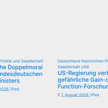
d
Politik und Gesellschaft
Deutschland
Nachrichten
P
che Doppelmoral
Gesellschaft
USA
US-Regierung verb
undesdeutschen
gefährliche Gain-o
nisters
Function-Forschu
 2026
Ped
1. August 2026
Ped