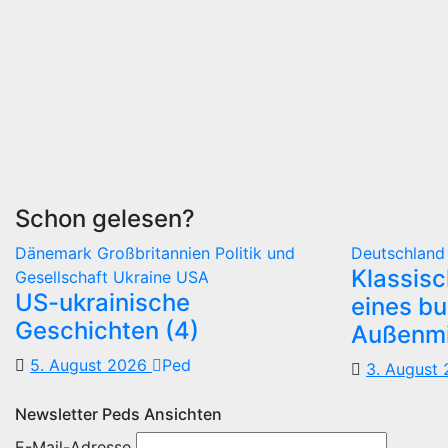
Schon gelesen?
Dänemark
Großbritannien
Politik und
Deutschlan
Klassis
Gesellschaft
Ukraine
USA
US-ukrainische
eines b
Geschichten (4)
Außenmi
5. August 2026
Ped
3. August
Newsletter Peds Ansichten
E-Mail-Adresse