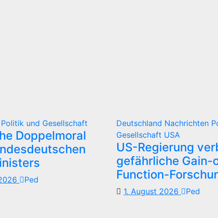
d
Politik und Gesellschaft
Deutschland
Nachrichten
P
che Doppelmoral
Gesellschaft
USA
US-Regierung verb
undesdeutschen
gefährliche Gain-o
nisters
Function-Forschu
 2026
Ped
1. August 2026
Ped