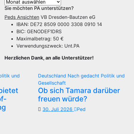
Archiv
Sie möchten PA unterstützen?
Peds Ansichten
VB Dresden-Bautzen eG
IBAN: DE72 8509 0000 3308 0910 14
BIC: GENODEF1DRS
Maximalbetrag: 50 €
Verwendungszweck: Unt.PA
Herzlichen Dank, an alle Unterstützer!
olitik und
Deutschland
Nach gedacht
Politik und
Gesellschaft
ietet
Ob sich Tamara darüber
f-
freuen würde?
ng
30. Juli 2026
Ped