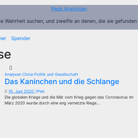
Peds Ansichten
ie Wahrheit suchen, und zweifle an denen, die sie gefunden
ner
Spender
se
Analysen
China
Politik und Gesellschaft
Das Kaninchen und die Schlange
16. Juni 2020
Ped
Die globalen Kriege und die Mär vom Krieg gegen das Coronavirus Im
März 2020 wurde durch eine eng vernetzte Riege…