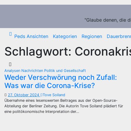
Zum
Inhalt
springen
"Glaube denen, die d
Peds Ansichten
Kategorien
Regionen
Dauerbren
Schlagwort:
Coronakri
Analysen
Nachrichten
Politik und Gesellschaft
Weder Verschwörung noch Zufall:
Was war die Corona-Krise?
27. Oktober 2024
Tove Soiland
Übernahme eines lesenswerten Beitrages aus der Open-Source-
Abteilung der Berliner Zeitung. Die Autorin Tove Soiland plädiert für
eine politökonomische Interpretation der…