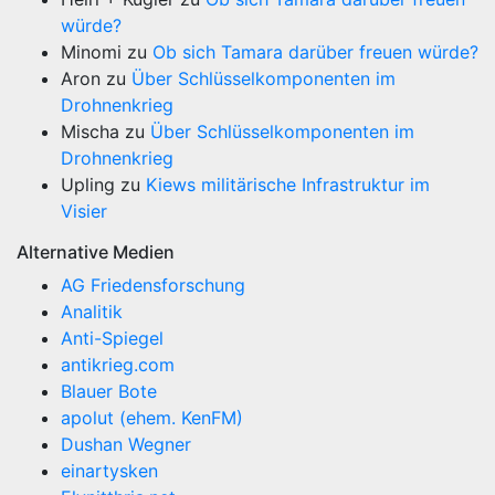
würde?
Minomi
zu
Ob sich Tamara darüber freuen würde?
Aron
zu
Über Schlüsselkomponenten im
Drohnenkrieg
Mischa
zu
Über Schlüsselkomponenten im
Drohnenkrieg
Upling
zu
Kiews militärische Infrastruktur im
Visier
Alternative Medien
AG Friedensforschung
Analitik
Anti-Spiegel
antikrieg.com
Blauer Bote
apolut (ehem. KenFM)
Dushan Wegner
einartysken