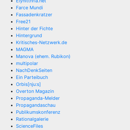
Elynitthria.net
Farce Mundi
Fassadenkratzer
Free21
Hinter der Fichte
Hintergrund
Kritisches-Netzwerk.de
MAGMA
Manova (ehem. Rubikon)
multipolar
NachDenkSeiten
Ein Parteibuch
Orbis[nju:s]
Overton Magazin
Propaganda-Melder
Propagandaschau
Publikumskonferenz
Rationalgalerie
ScienceFiles