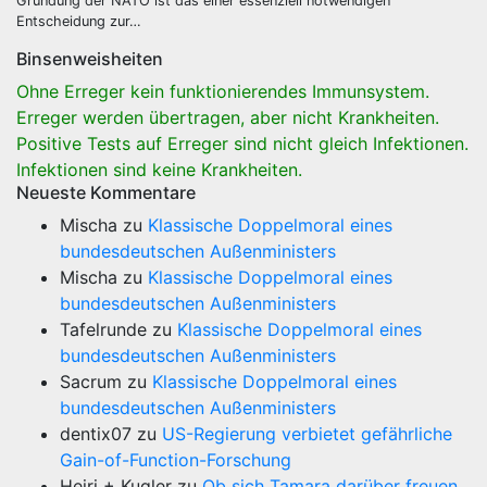
Gründung der NATO ist das einer essenziell notwendigen
Entscheidung zur…
Binsenweisheiten
Ohne Erreger kein funktionierendes Immunsystem.
Erreger werden übertragen, aber nicht Krankheiten.
Positive Tests auf Erreger sind nicht gleich Infektionen.
Infektionen sind keine Krankheiten.
Neueste Kommentare
Mischa
zu
Klassische Doppelmoral eines
bundesdeutschen Außenministers
Mischa
zu
Klassische Doppelmoral eines
bundesdeutschen Außenministers
Tafelrunde
zu
Klassische Doppelmoral eines
bundesdeutschen Außenministers
Sacrum
zu
Klassische Doppelmoral eines
bundesdeutschen Außenministers
dentix07
zu
US-Regierung verbietet gefährliche
Gain-of-Function-Forschung
Heiri + Kugler
zu
Ob sich Tamara darüber freuen