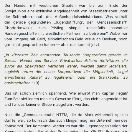
Der Handel mit westlichen Staaten war bis zum Ende der
Sowjetunion eine exklusive Angelegenheit von Staatsbetrieben unter
der Schirmherrschaft des Außenhandelsministeriums. Was verhalf
der gerade gegründeten „Jugendstiftung“, der „Genossenschaft“
Chodorkowskis, zum Privileg, simple, keinesfalls innovative
Handelsgeschäfte mit westlichen Partnern zu betreiben? Wobei wir
vom Umgang mit Geld, einheimischem Geld wie auch Devisen, noch
gar nicht gesprochen haben — aber das kommt jetzt.
„In kürzester Zeit entstanden Tausende Kooperativen gerade im
Bereich Handel und Service. Privatwirtschaftliche Aktivitäten, die
zuvor als Spekulation verboten waren, wurden damit legalisiert;
zugleich boten die neuen Kooperativen die Möglichkeit, illegal
erworbenes Kapital zu legalisieren oder ein Startkapital zu
erwirtschaften.“
(9)
Das ist schon ziemlich spannend. Wie erwirbt man Kapital illegal?
Zum Beispiel indem man ein Gewerbe führt, das nicht angemeldet ist
und für das keinerlei Steuern abgeführt werden.
Nun, die „Genossenschaft“ NTTM, die da Marktwirtschaft spielen
durfte, war, so komisch das auch klingen mag, ein Unternehmen des
Komsomol. Der Komsomol wiederum war die Jugendorganisation der
Kommunistischen Partei der Sowjetunion, der KPdSU. Brechen wir