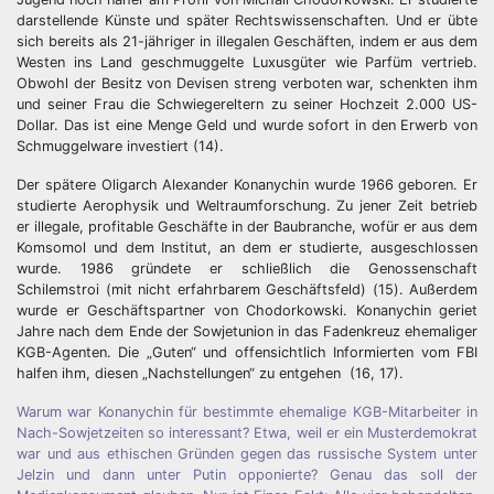
darstellende Künste und später Rechtswissenschaften. Und er übte
sich bereits als 21-jähriger in illegalen Geschäften, indem er aus dem
Westen ins Land geschmuggelte Luxusgüter wie Parfüm vertrieb.
Obwohl der Besitz von Devisen streng verboten war, schenkten ihm
und seiner Frau die Schwiegereltern zu seiner Hochzeit 2.000 US-
Dollar. Das ist eine Menge Geld und wurde sofort in den Erwerb von
Schmuggelware investiert (14).
Der spätere Oligarch Alexander Konanychin wurde 1966 geboren. Er
studierte Aerophysik und Weltraumforschung. Zu jener Zeit betrieb
er illegale, profitable Geschäfte in der Baubranche, wofür er aus dem
Komsomol und dem Institut, an dem er studierte, ausgeschlossen
wurde. 1986 gründete er schließlich die Genossenschaft
Schilemstroi (mit nicht erfahrbarem Geschäftsfeld) (15). Außerdem
wurde er Geschäftspartner von Chodorkowski. Konanychin geriet
Jahre nach dem Ende der Sowjetunion in das Fadenkreuz ehemaliger
KGB-Agenten. Die „Guten“ und offensichtlich Informierten vom FBI
halfen ihm, diesen „Nachstellungen“ zu entgehen (16, 17).
Warum war Konanychin für bestimmte ehemalige KGB-Mitarbeiter in
Nach-Sowjetzeiten so interessant? Etwa, weil er ein Musterdemokrat
war und aus ethischen Gründen gegen das russische System unter
Jelzin und dann unter Putin opponierte? Genau das soll der