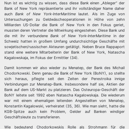
Nun ist es wichtig zu wissen, dass diese Bank einen „Ableger“ der
Bank of New York repräsentierte und ihr vollständiger Name daher
auch
Bank of New York-InterMaritime
lautet. Als im Zuge von
Untersuchungen zu Geldwäscheoperationen in Höhe von zehn
Milliarden US-Dollar die Bank of New York in den Fokus geriet,
mussten deren Vertreter die Mitwirkung eingestehen. Diese Bank und
die mit ihr verbundene
Bank of New York-InterMaritime
in der
Schweiz hatten in großem Umfang undurchsichtige Geschäfte mit
sowjetischen/russischen Akteuren getätigt. Neben Bruce Rappaport
stand eine weitere Mitarbeiterin der Bank of New York, Natascha
Kagalowskaja, im Fokus der Ermittler (34).
Damit kommen wir also wieder zu Menatep, der Bank des Michail
Chodorkowski. Denn genau die Bank of New York (BoNY), so stellte
sich heraus, pflegte seit den Zeiten der Perestroika innige
Verbindungen zur Menatep-Bank. Insbesondere half sie, Aktien der
Bank auf dem US-Markt zu platzieren. Das Osteuropa-Geschäft der
BoNY leitete seit 1992 eben Natascha Kagalowskaja. Die wiederum
war mit einem ehemaligen leitenden Angestellten von Menatep,
Konstantin Kagalowski, verheiratet (35, 36). Wie man sieht, hatte die
KGB-Spitze auch kein Problem, Gelder auf Banken windiger
Geschäftsleute zu transferieren.
Wie bedeutend Chodorkowskis Rolle als Strohmann für die