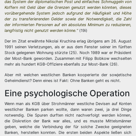
das System der diplomatischen Post und einfaches Schmuggeln von
Koffern mit Geld über die Grenzen genutzt werden könnten, dieses
vorübergehende System jedoch aufgrund der Häufigkeit und Höhe
der zu transferierenden Gelder sowie der Notwendigkeit, die Zahl
der informierten Personen auf ein absolutes Minimum zu reduzieren,
langfristig nicht genutzt werden könne.“
(19i)
Der im Zitat erwähnte Nikolai Kruchina erlag übrigens am 26. August
1991 seinen Verletzungen, als er aus dem Fenster seiner im fünften
Stock gelegenen Wohnung stürzte (25). Noch 1989 war er Präsident
der Most-Bank geworden. Zusammen mit Filipp Bobkow wechselten
mehr als hundert KGB-Offiziere ebenfalls zur Most-Bank (26).
Aber mit welchen westlichen Banken kooperierte der sowjetische
Geheimdienst? Denn eines ist Fakt: Ohne Banken geht es nicht.
Eine psychologische Operation
Wenn man als KGB über Strohmänner westliche Devisen auf Konten
westlicher Banken parken wollte, dann waren zwei, ja drei Dinge
notwendig. Die Spuren durften nicht nachverfolgt werden können,
die Diskretion der Bank war alles, und es musste Mittelsmänner
geben, welche die Verbindung der für solche Zwecke geeigneten
Banken, herstellen konnten. Die ersten beiden Aspekte ließen sich