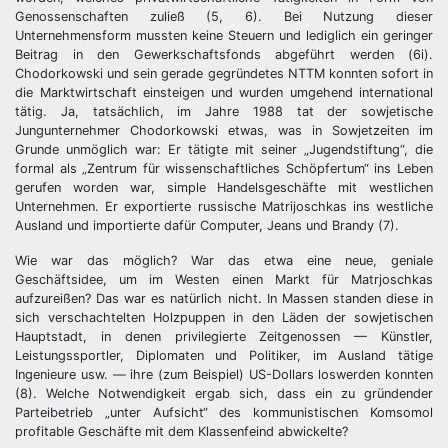
Genossenschaften zuließ (5, 6). Bei Nutzung dieser
Unternehmensform mussten keine Steuern und lediglich ein geringer
Beitrag in den Gewerkschaftsfonds abgeführt werden (6i).
Chodorkowski und sein gerade gegründetes NTTM konnten sofort in
die Marktwirtschaft einsteigen und wurden umgehend international
tätig. Ja, tatsächlich, im Jahre 1988 tat der sowjetische
Jungunternehmer Chodorkowski etwas, was in Sowjetzeiten im
Grunde unmöglich war: Er tätigte mit seiner „Jugendstiftung“, die
formal als „Zentrum für wissenschaftliches Schöpfertum“ ins Leben
gerufen worden war, simple Handelsgeschäfte mit westlichen
Unternehmen. Er exportierte russische Matrijoschkas ins westliche
Ausland und importierte dafür Computer, Jeans und Brandy (7).
Wie war das möglich? War das etwa eine neue, geniale
Geschäftsidee, um im Westen einen Markt für Matrjoschkas
aufzureißen? Das war es natürlich nicht. In Massen standen diese in
sich verschachtelten Holzpuppen in den Läden der sowjetischen
Hauptstadt, in denen privilegierte Zeitgenossen — Künstler,
Leistungssportler, Diplomaten und Politiker, im Ausland tätige
Ingenieure usw. — ihre (zum Beispiel) US-Dollars loswerden konnten
(8). Welche Notwendigkeit ergab sich, dass ein zu gründender
Parteibetrieb „unter Aufsicht“ des kommunistischen Komsomol
profitable Geschäfte mit dem Klassenfeind abwickelte?