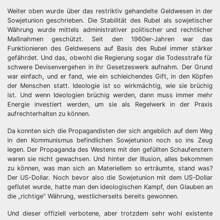
Weiter oben wurde über das restriktiv gehandelte Geldwesen in der
Sowjetunion geschrieben. Die Stabilität des Rubel als sowjetischer
Währung wurde mittels administrativer politischer und rechtlicher
Maßnahmen geschützt. Seit den 1960er-Jahren war das
Funktionieren des Geldwesens auf Basis des Rubel immer stärker
gefährdet. Und das, obwohl die Regierung sogar die Todesstrafe für
schwere Devisenvergehen in ihr Gesetzeswerk aufnahm. Der Grund
war einfach, und er fand, wie ein schleichendes Gift, in den Köpfen
der Menschen statt. Ideologie ist so wirkmächtig, wie sie brüchig
ist. Und wenn Ideologien brüchig werden, dann muss immer mehr
Energie investiert werden, um sie als Regelwerk in der Praxis
aufrechterhalten zu können.
Da konnten sich die Propagandisten der sich angeblich auf dem Weg
in den Kommunismus befindlichen Sowjetunion noch so ins Zeug
legen. Der Propaganda des Westens mit den gefüllten Schaufenstern
waren sie nicht gewachsen. Und hinter der Illusion, alles bekommen
zu können, was man sich an Materiellem so erträumte, stand was?
Der US-Dollar. Noch bevor also die Sowjetunion mit dem US-Dollar
geflutet wurde, hatte man den ideologischen Kampf, den Glauben an
die „richtige“ Währung, westlicherseits bereits gewonnen.
Und dieser offiziell verbotene, aber trotzdem sehr wohl existente