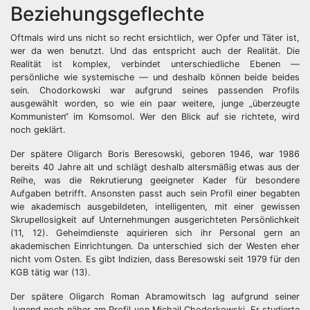
Beziehungsgeflechte
Oftmals wird uns nicht so recht ersichtlich, wer Opfer und Täter ist,
wer da wen benutzt. Und das entspricht auch der Realität. Die
Realität ist komplex, verbindet unterschiedliche Ebenen —
persönliche wie systemische — und deshalb können beide beides
sein. Chodorkowski war aufgrund seines passenden Profils
ausgewählt worden, so wie ein paar weitere, junge „überzeugte
Kommunisten“ im Komsomol. Wer den Blick auf sie richtete, wird
noch geklärt.
Der spätere Oligarch Boris Beresowski, geboren 1946, war 1986
bereits 40 Jahre alt und schlägt deshalb altersmäßig etwas aus der
Reihe, was die Rekrutierung geeigneter Kader für besondere
Aufgaben betrifft. Ansonsten passt auch sein Profil einer begabten
wie akademisch ausgebildeten, intelligenten, mit einer gewissen
Skrupellosigkeit auf Unternehmungen ausgerichteten Persönlichkeit
(11, 12). Geheimdienste aquirieren sich ihr Personal gern an
akademischen Einrichtungen. Da unterschied sich der Westen eher
nicht vom Osten. Es gibt Indizien, dass Beresowski seit 1979 für den
KGB tätig war (13).
Der spätere Oligarch Roman Abramowitsch lag aufgrund seiner
Jugend noch näher am Profil von Michail Chodorkowski. Er studierte