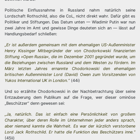
Politische Einflussnahme in Russland nahm natürlich seine
Lordschaft Rothschild, also die CoL, nicht direkt wahr. Dafür gibt es
Politiker und Stiftungen. Das Datum unten — Wladimir Putin war nun
zwei Jahre im Amt und gewisse Dinge deuteten sich an — lässt auf
Handlungsbedarf schließen:
„Er ist außerdem gemeinsam mit dem ehemaligen US-Außenminister
Henry Kissinger Mitbegründer der von Chodorkowski finanzierten
Stiftung »Open Russia«, die im Dezember 2001 gegründet wurde, um
die Beziehungen zwischen Russland und dem Westen zu fördern. Im
März letzten Jahres ernannte Chodorkowski den ehemaligen
britischen Außenminister Lord (David) Owen zum Vorsitzenden von
Yukos International UK in London.“
(44i)
Und so erzählte Chodorkowski in der Nachbetrachtung über seine
Entzauberung dem Publikum auf die Frage, wer dieser ominöse
„Beschützer“ denn gewesen sei:
„Ja, natürlich. Das ist einfach eine Persönlichkeit von großem
Charakter, über deren Rolle im Unternehmen jeder anders sprach,
aber niemand kannte die Wahrheit. Es war der kürzlich verstorbene
Lord Jack Rothschild. Er hatte die Funktion des Beschützers inne.“
(45ii)