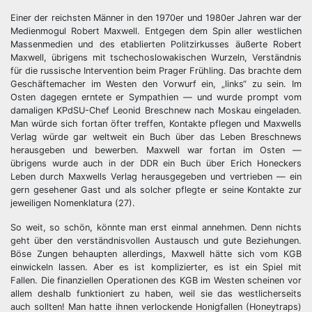
Einer der reichsten Männer in den 1970er und 1980er Jahren war der
Medienmogul Robert Maxwell. Entgegen dem Spin aller westlichen
Massenmedien und des etablierten Politzirkusses äußerte Robert
Maxwell, übrigens mit tschechoslowakischen Wurzeln, Verständnis
für die russische Intervention beim Prager Frühling. Das brachte dem
Geschäftemacher im Westen den Vorwurf ein, „links“ zu sein. Im
Osten dagegen erntete er Sympathien — und wurde prompt vom
damaligen KPdSU-Chef Leonid Breschnew nach Moskau eingeladen.
Man würde sich fortan öfter treffen, Kontakte pflegen und Maxwells
Verlag würde gar weltweit ein Buch über das Leben Breschnews
herausgeben und bewerben. Maxwell war fortan im Osten —
übrigens wurde auch in der DDR ein Buch über Erich Honeckers
Leben durch Maxwells Verlag herausgegeben und vertrieben — ein
gern gesehener Gast und als solcher pflegte er seine Kontakte zur
jeweiligen Nomenklatura (27).
So weit, so schön, könnte man erst einmal annehmen. Denn nichts
geht über den verständnisvollen Austausch und gute Beziehungen.
Böse Zungen behaupten allerdings, Maxwell hätte sich vom KGB
einwickeln lassen. Aber es ist komplizierter, es ist ein Spiel mit
Fallen. Die finanziellen Operationen des KGB im Westen scheinen vor
allem deshalb funktioniert zu haben, weil sie das westlicherseits
auch sollten! Man hatte ihnen verlockende Honigfallen (Honeytraps)