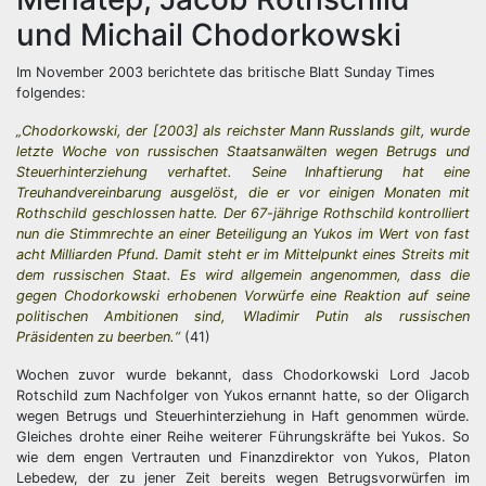
und Michail Chodorkowski
Im November 2003 berichtete das britische Blatt Sunday Times
folgendes:
„Chodorkowski, der [2003] als reichster Mann Russlands gilt, wurde
letzte Woche von russischen Staatsanwälten wegen Betrugs und
Steuerhinterziehung verhaftet. Seine Inhaftierung hat eine
Treuhandvereinbarung ausgelöst, die er vor einigen Monaten mit
Rothschild geschlossen hatte. Der 67-jährige Rothschild kontrolliert
nun die Stimmrechte an einer Beteiligung an Yukos im Wert von fast
acht Milliarden Pfund. Damit steht er im Mittelpunkt eines Streits mit
dem russischen Staat. Es wird allgemein angenommen, dass die
gegen Chodorkowski erhobenen Vorwürfe eine Reaktion auf seine
politischen Ambitionen sind, Wladimir Putin als russischen
Präsidenten zu beerben.“
(41)
Wochen zuvor wurde bekannt, dass Chodorkowski Lord Jacob
Rotschild zum Nachfolger von Yukos ernannt hatte, so der Oligarch
wegen Betrugs und Steuerhinterziehung in Haft genommen würde.
Gleiches drohte einer Reihe weiterer Führungskräfte bei Yukos. So
wie dem engen Vertrauten und Finanzdirektor von Yukos, Platon
Lebedew, der zu jener Zeit bereits wegen Betrugsvorwürfen im