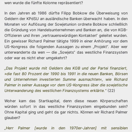
wen wurde die fünfte Kolonne repräsentiert?
In den Jahren ab 1986 dürfte Filipp Bobkow die Überweisung von
Geldern der KPdSU an ausländische Banken überwacht haben. In den
Monaten vor Auflösung der Sowjetunion ordnete Bobkow schließlich
die Gründung von Handelsunternehmen und Banken an, die von KGB-
Offizieren und ihren „vertrauenswürdigen Kontakten“ geleitet wurden.
Ein gewisser Richard Palmer tätigte 1999 in einer Anhörung vor dem
US-Kongress die folgenden Aussagen zu einem „Projekt“. Aber wer
unterwanderte da wen — die „Sowjets“ das westliche Finanzsystem
oder war es nicht eher umgekehrt?
„Das Projekt wurde mit Geldern des KGB und der Partei finanziert,
»die fast 80 Prozent der 1990 bis 1991 in die neuen Banken, Börsen
und Unternehmen investierten Summe ausmachten«, wie Richard
Palmer in seiner Aussage vor dem US-Kongress über die sowjetische
Unterwanderung des westlichen Finanzsystems erklärte.“
(22)
Woher kam das Startkapital, denn diese neuen Körperschaften
würden sofort in das westliche Finanzsystem eingebunden sein?
Ohne Kapital ging und geht da gar nichts. Können wir Richard Palmer
glauben?
„Herr Palmer [wurde in den 1970er-Jahren] mit sensiblen