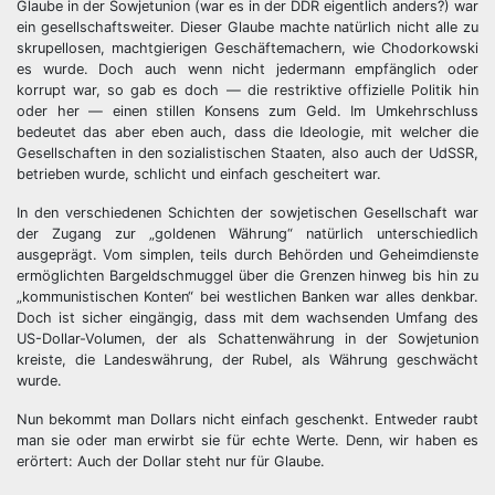
Glaube in der Sowjetunion (war es in der DDR eigentlich anders?) war
ein gesellschaftsweiter. Dieser Glaube machte natürlich nicht alle zu
skrupellosen, machtgierigen Geschäftemachern, wie Chodorkowski
es wurde. Doch auch wenn nicht jedermann empfänglich oder
korrupt war, so gab es doch — die restriktive offizielle Politik hin
oder her — einen stillen Konsens zum Geld. Im Umkehrschluss
bedeutet das aber eben auch, dass die Ideologie, mit welcher die
Gesellschaften in den sozialistischen Staaten, also auch der UdSSR,
betrieben wurde, schlicht und einfach gescheitert war.
In den verschiedenen Schichten der sowjetischen Gesellschaft war
der Zugang zur „goldenen Währung“ natürlich unterschiedlich
ausgeprägt. Vom simplen, teils durch Behörden und Geheimdienste
ermöglichten Bargeldschmuggel über die Grenzen hinweg bis hin zu
„kommunistischen Konten“ bei westlichen Banken war alles denkbar.
Doch ist sicher eingängig, dass mit dem wachsenden Umfang des
US-Dollar-Volumen, der als Schattenwährung in der Sowjetunion
kreiste, die Landeswährung, der Rubel, als Währung geschwächt
wurde.
Nun bekommt man Dollars nicht einfach geschenkt. Entweder raubt
man sie oder man erwirbt sie für echte Werte. Denn, wir haben es
erörtert: Auch der Dollar steht nur für Glaube.