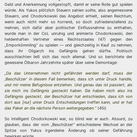
Geld und Anerkennung vollgestopft, damit er seine Rolle gut spielen
würde. Als Yukos plötzlich Steuern zahlen sollte, also angemessene
Steuern, und Chodorkowski das Angebot erhielt, seinen Reichtum,
wenn auch nicht mehr so horrend, so doch zufriedenstellend zu
mehren, sich dafür aber politischer Einflussnahme zu enthalten,
wurde man in der CoL unruhig und animierte Chodorkowski, den
heldenhaften Vertreter eines Rechtsstaates (47) gegen den
„Emporkömmling“ zu spielen — und gleichzeitig in Kauf zu nehmen,
dass ihr Oligarch ins Gefängnis gehen dürfte. Politisch
ausschlachten ließ sich das noch allemal. Und so berichtete der
gewesene Ölbaron Jahrzehnte später über seine Demontage:
„Da das Unternehmen nicht gefährdet werden darf, muss der
‚Beschützer‘ in diesem Fall bemerken, dass ich unter Druck handle,
und mir meine Befugnisse entziehen. Und genau das ist passiert, als
sie mich ins Gefängnis gesteckt haben. Sie haben mich also ins
Gefängnis gesteckt, der Beschützer hat entschieden, dass ich von
dort aus [nur] unter Druck Entscheidungen treffen kann, und er hat
das Paket an die nächste Person weitergegeben.“
(45i)
So intelligent Chodorkowski war, so blind war er auch. Absurd, zu
glauben, dass der vom „Beschützer“ entschiedene Wechsel an der
Spitze von Yukos irgendeine Änderung ob seiner Gefährung
bewirken würde.