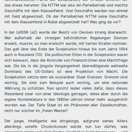
das etwas herunter: Die NTTM war also ein Parteibetrieb und machte
Geschäfte mit dem Klassenfeind. Und Geschäfte werden nun einmal
mit Geld abgewickelt. Ob der Parteibetrieb NTTM seine Geschäfte
mit dem Klassenfeind in Rubel abgewickelt hat? Was ging da vor?
In der UdSSR (a2) wurde der Besitz von Devisen streng überwacht.
Wer außerhalb der strengen behördlichen Regelungen Devisen
erwarb, musste, so man erwischt wurde, mit harten Strafen rechnen.
Das galt über das Ende der Sowjetunion hinaus bis zum Jahre 1994
auch in Russland (10). Die politischen Eliten in der Sowjetunion waren
sich bewusst, dass die Kontrolle von Finanzströmen eine Machtfrage
war. Die bis in die jüngste Vergangenheit überwältigende weltweite
Dominanz des US-Dollars ist eine Projektion von Macht. Die
Sowjetunion setzte dem als souveräner Staat Grenzen. Grenzen sind
wichtig. Sie sind zum Beispiel auch wichtig, um eine nationale
Währung zu schützen. Nun spricht leider vieles dafür, dass dieses
Riesenland zwar von einer Ideologie getragen, diese aber durch die
eigene Nomenklatura in den 1980er-Jahren immer mehr ausgehöhlt
worden war. Der Tiefe Staat ist ein Phänomen aller Gesellschaften,
nicht nur solcher im „freien Westen“.
Der junge, intelligente wie ehrgeizige, aufgrund seines Alters
allerdings unreife Chodorkowski würde nun tun dürfen, was