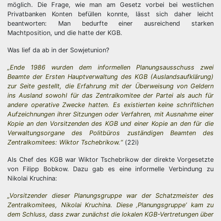
möglich. Die Frage, wie man am Gesetz vorbei bei westlichen
Privatbanken Konten befüllen konnte, lässt sich daher leicht
beantworten: Man bedurfte einer ausreichend starken
Machtposition, und die hatte der KGB.
Was lief da ab in der Sowjetunion?
„Ende 1986 wurden dem informellen Planungsausschuss zwei
Beamte der Ersten Hauptverwaltung des KGB (Auslandsaufklärung)
zur Seite gestellt, die Erfahrung mit der Überweisung von Geldern
ins Ausland sowohl für das Zentralkomitee der Partei als auch für
andere operative Zwecke hatten. Es existierten keine schriftlichen
Aufzeichnungen ihrer Sitzungen oder Verfahren, mit Ausnahme einer
Kopie an den Vorsitzenden des KGB und einer Kopie an den für die
Verwaltungsorgane des Politbüros zuständigen Beamten des
Zentralkomitees: Wiktor Tschebrikow.“
(22i)
Als Chef des KGB war Wiktor Tschebrikow der direkte Vorgesetzte
von Filipp Bobkow. Dazu gab es eine informelle Verbindung zu
Nikolai Kruchina:
„Vorsitzender dieser Planungsgruppe war der Schatzmeister des
Zentralkomitees, Nikolai Kruchina. Diese ‚Planungsgruppe‘ kam zu
dem Schluss, dass zwar zunächst die lokalen KGB-Vertretungen über