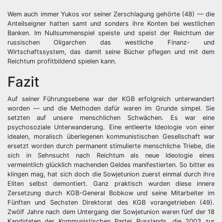
Wem auch immer Yukos vor seiner Zerschlagung gehörte (48) — die
Anteilseigner hatten samt und sonders ihre Konten bei westlichen
Banken. Im Nullsummenspiel speiste und speist der Reichtum der
russischen Oligarchen das westliche Finanz- und
Wirtschaftssystem, das damit seine Bücher pflegen und mit dem
Reichtum profitbildend spielen kann.
Fazit
Auf seiner Führungsebene war der KGB erfolgreich unterwandert
worden — und die Methoden dafür waren im Grunde simpel. Sie
setzten auf unsere menschlichen Schwächen. Es war eine
psychosoziale Unterwanderung. Eine entleerte Ideologie von einer
idealen, moralisch überlegenen kommunistischen Gesellschaft war
ersetzt worden durch permanent stimulierte menschliche Triebe, die
sich in Sehnsucht nach Reichtum als neue Ideologie eines
vermeintlich glücklich machenden Geldes manifestierten. So bitter es
klingen mag, hat sich doch die Sowjetunion zuerst einmal durch ihre
Eliten selbst demontiert. Ganz praktisch wurden diese innere
Zersetzung durch KGB-General Bobkow und seine Mitarbeiter im
Fünften und Sechsten Direktorat des KGB vorangetrieben (49).
Zwölf Jahre nach dem Untergang der Sowjetunion waren fünf der 18
Kandidaten der Kommunistischen Partei Russlands, die 2003 zur