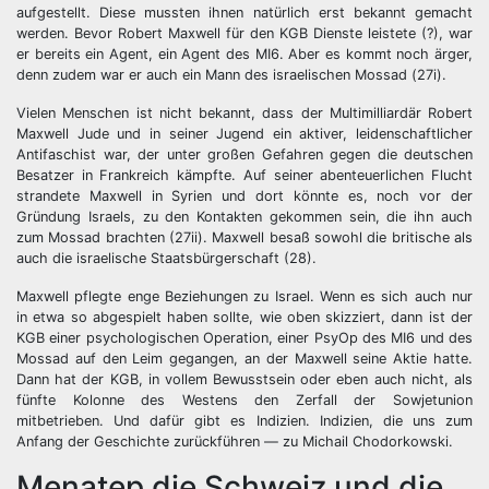
aufgestellt. Diese mussten ihnen natürlich erst bekannt gemacht
werden. Bevor Robert Maxwell für den KGB Dienste leistete (?), war
er bereits ein Agent, ein Agent des MI6. Aber es kommt noch ärger,
denn zudem war er auch ein Mann des israelischen Mossad (27i).
Vielen Menschen ist nicht bekannt, dass der Multimilliardär Robert
Maxwell Jude und in seiner Jugend ein aktiver, leidenschaftlicher
Antifaschist war, der unter großen Gefahren gegen die deutschen
Besatzer in Frankreich kämpfte. Auf seiner abenteuerlichen Flucht
strandete Maxwell in Syrien und dort könnte es, noch vor der
Gründung Israels, zu den Kontakten gekommen sein, die ihn auch
zum Mossad brachten (27ii). Maxwell besaß sowohl die britische als
auch die israelische Staatsbürgerschaft (28).
Maxwell pflegte enge Beziehungen zu Israel. Wenn es sich auch nur
in etwa so abgespielt haben sollte, wie oben skizziert, dann ist der
KGB einer psychologischen Operation, einer PsyOp des MI6 und des
Mossad auf den Leim gegangen, an der Maxwell seine Aktie hatte.
Dann hat der KGB, in vollem Bewusstsein oder eben auch nicht, als
fünfte Kolonne des Westens den Zerfall der Sowjetunion
mitbetrieben. Und dafür gibt es Indizien. Indizien, die uns zum
Anfang der Geschichte zurückführen — zu Michail Chodorkowski.
Menatep die Schweiz und die