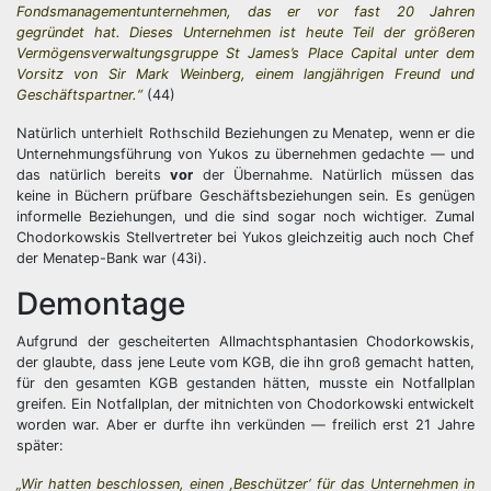
Fondsmanagementunternehmen, das er vor fast 20 Jahren
gegründet hat. Dieses Unternehmen ist heute Teil der größeren
Vermögensverwaltungsgruppe St James’s Place Capital unter dem
Vorsitz von Sir Mark Weinberg, einem langjährigen Freund und
Geschäftspartner.“
(44)
Natürlich unterhielt Rothschild Beziehungen zu Menatep, wenn er die
Unternehmungsführung von Yukos zu übernehmen gedachte — und
das natürlich bereits
vor
der Übernahme. Natürlich müssen das
keine in Büchern prüfbare Geschäftsbeziehungen sein. Es genügen
informelle Beziehungen, und die sind sogar noch wichtiger. Zumal
Chodorkowskis Stellvertreter bei Yukos gleichzeitig auch noch Chef
der Menatep-Bank war (43i).
Demontage
Aufgrund der gescheiterten Allmachtsphantasien Chodorkowskis,
der glaubte, dass jene Leute vom KGB, die ihn groß gemacht hatten,
für den gesamten KGB gestanden hätten, musste ein Notfallplan
greifen. Ein Notfallplan, der mitnichten von Chodorkowski entwickelt
worden war. Aber er durfte ihn verkünden — freilich erst 21 Jahre
später:
„Wir hatten beschlossen, einen ‚Beschützer‘ für das Unternehmen in