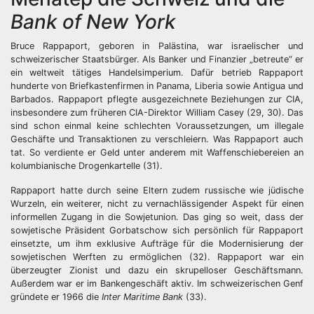
Bank of New York
Bruce Rappaport, geboren in Palästina, war israelischer und
schweizerischer Staatsbürger. Als Banker und Finanzier „betreute“ er
ein weltweit tätiges Handelsimperium. Dafür betrieb Rappaport
hunderte von Briefkastenfirmen in Panama, Liberia sowie Antigua und
Barbados. Rappaport pflegte ausgezeichnete Beziehungen zur CIA,
insbesondere zum früheren CIA-Direktor William Casey (29, 30). Das
sind schon einmal keine schlechten Voraussetzungen, um illegale
Geschäfte und Transaktionen zu verschleiern. Was Rappaport auch
tat. So verdiente er Geld unter anderem mit Waffenschiebereien an
kolumbianische Drogenkartelle (31).
Rappaport hatte durch seine Eltern zudem russische wie jüdische
Wurzeln, ein weiterer, nicht zu vernachlässigender Aspekt für einen
informellen Zugang in die Sowjetunion. Das ging so weit, dass der
sowjetische Präsident Gorbatschow sich persönlich für Rappaport
einsetzte, um ihm exklusive Aufträge für die Modernisierung der
sowjetischen Werften zu ermöglichen (32). Rappaport war ein
überzeugter Zionist und dazu ein skrupelloser Geschäftsmann.
Außerdem war er im Bankengeschäft aktiv. Im schweizerischen Genf
gründete er 1966 die
Inter Maritime Bank
(33).