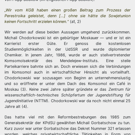
„Wir vom KGB haben einen großen Beitrag zum Prozess der
Perestroika geleistet, denn […] ohne sie hätte die Sowjetunion
keinen Fortschritt erzielen können.“
(a1, 2)
Wir werden auf diese beiden Aussagen umgehend zurückkommen.
Michail Chodorkowski ist ein gebürtiger Moskauer — und er ist ein
Karrierist erster Güte. Er genoss die kostenlosen
Studienmöglichkeiten in der UdSSR und wurde diplomierter
Chemiker. In jenem Jahr, 1986, wurde er auch stellvertretender
Komsomolsekretär des Mendelejew-Instituts. Eine steile
Parteikarriere bahnte sich an. Doch erwiesen sich die Verbindungen
im Komsomol auch in wirtschaftlicher Hinsicht als vorteilhaft.
Chodorkowski war sozusagen von Beginn an unternehmenslustig
und so eröffnete er unter dem Dach des Komsomol ein Café in
Moskau (3). Keine zwei Jahre später gründete er das
Zentrum für
wissenschaftlich-technisches Schöpfertum der Jugendstiftung für
Jugendinitiative
(NTTM). Chodorkowski war da noch nicht einmal 25
Jahre alt (4).
Das hatte viel mit den Reformbestrebungen des 1985 zum
Generalsekretär der KPdSU gewählten Michail Gorbatschow zu tun.
Kurz zuvor war unter Gorbatschow das Dekret Nummer 321 erlassen
worden, welches privatwirtschaftliche Tätigkeiten in Form von