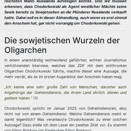
reichsten Mann Russlands aufsteigen konnte. Und wir müssen
erkennen, dass Chodorkowski als Agent westlicher Mächte seine
Seele bereits zu Sowjetzeiten an die Plünderer Russlands verkauft
hatte. Dabei soll es in dieser Abhandlung, auch wenn es erst einmal
den Anschein hat, gar nicht vorrangig um Chodorkowski gehen.
Die sowjetischen Wurzeln der
Oligarchen
In einem unanständig wohlwollend geführten, echten Journalismus
verhöhnenden Interview, welches das ZDF mit dem entthronten
Oligarchen Chodorkowski führte, machte dieser eine Aussage, die
mehr verrät, als es im ersten Augenblick den Anschein haben mag:
„Ich kenne eine sehr große Zahl von Menschen, darunter auch
Angehörige der Geheimdienste, die ihrem Land ehrlich dienen und
gedient haben.“
(1)
Chodorkowski spricht im Januar 2025 von Geheimdiensten, also
nicht nur von einem Geheimdienst. Welche Geheimdienste meint er
damit eigentlich? Was veranlasste Chodorkowski zu einer solchen
Aussage? Dazu stelle ich dem Leser ein zweites Zitat vor. Es stammt
von Filipp Bobkow (im Englischen Filipp Bobkov):