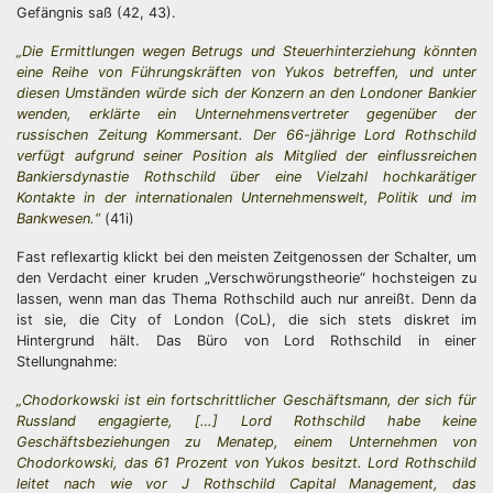
Gefängnis saß (42, 43).
„Die Ermittlungen wegen Betrugs und Steuerhinterziehung könnten
eine Reihe von Führungskräften von Yukos betreffen, und unter
diesen Umständen würde sich der Konzern an den Londoner Bankier
wenden, erklärte ein Unternehmensvertreter gegenüber der
russischen Zeitung Kommersant. Der 66-jährige Lord Rothschild
verfügt aufgrund seiner Position als Mitglied der einflussreichen
Bankiersdynastie Rothschild über eine Vielzahl hochkarätiger
Kontakte in der internationalen Unternehmenswelt, Politik und im
Bankwesen.“
(41i)
Fast reflexartig klickt bei den meisten Zeitgenossen der Schalter, um
den Verdacht einer kruden „Verschwörungstheorie“ hochsteigen zu
lassen, wenn man das Thema Rothschild auch nur anreißt. Denn da
ist sie, die City of London (CoL), die sich stets diskret im
Hintergrund hält. Das Büro von Lord Rothschild in einer
Stellungnahme:
„Chodorkowski ist ein fortschrittlicher Geschäftsmann, der sich für
Russland engagierte, […] Lord Rothschild habe keine
Geschäftsbeziehungen zu Menatep, einem Unternehmen von
Chodorkowski, das 61 Prozent von Yukos besitzt. Lord Rothschild
leitet nach wie vor J Rothschild Capital Management, das