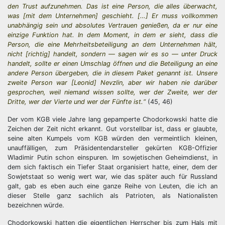
den Trust aufzunehmen. Das ist eine Person, die alles überwacht,
was [mit dem Unternehmen] geschieht. […] Er muss vollkommen
unabhängig sein und absolutes Vertrauen genießen, da er nur eine
einzige Funktion hat. In dem Moment, in dem er sieht, dass die
Person, die eine Mehrheitsbeteiligung an dem Unternehmen hält,
nicht [richtig] handelt, sondern — sagen wir es so — unter Druck
handelt, sollte er einen Umschlag öffnen und die Beteiligung an eine
andere Person übergeben, die in diesem Paket genannt ist. Unsere
zweite Person war [Leonid] Nevzlin, aber wir haben nie darüber
gesprochen, weil niemand wissen sollte, wer der Zweite, wer der
Dritte, wer der Vierte und wer der Fünfte ist.“
(45, 46)
Der vom KGB viele Jahre lang gepamperte Chodorkowski hatte die
Zeichen der Zeit nicht erkannt. Gut vorstellbar ist, dass er glaubte,
seine alten Kumpels vom KGB würden den vermeintlich kleinen,
unauffälligen, zum Präsidentendarsteller gekürten KGB-Offizier
Wladimir Putin schon einspuren. Im sowjetischen Geheimdienst, in
dem sich faktisch ein Tiefer Staat organisiert hatte, einer, dem der
Sowjetstaat so wenig wert war, wie das später auch für Russland
galt, gab es eben auch eine ganze Reihe von Leuten, die ich an
dieser Stelle ganz sachlich als Patrioten, als Nationalisten
bezeichnen würde.
Chodorkowski hatten die eigentlichen Herrscher bis zum Hals mit