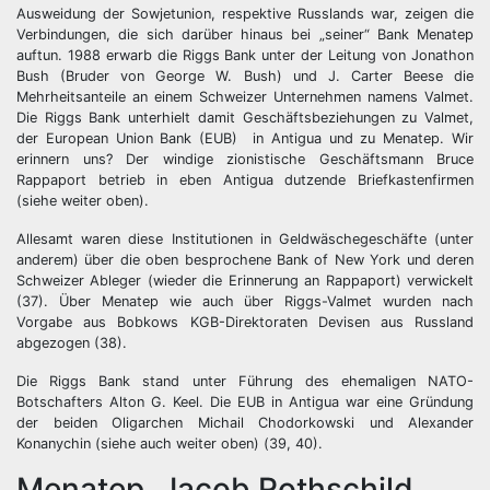
Ausweidung der Sowjetunion, respektive Russlands war, zeigen die
Verbindungen, die sich darüber hinaus bei „seiner“ Bank Menatep
auftun. 1988 erwarb die Riggs Bank unter der Leitung von Jonathon
Bush (Bruder von George W. Bush) und J. Carter Beese die
Mehrheitsanteile an einem Schweizer Unternehmen namens Valmet.
Die Riggs Bank unterhielt damit Geschäftsbeziehungen zu Valmet,
der European Union Bank (EUB) in Antigua und zu Menatep. Wir
erinnern uns? Der windige zionistische Geschäftsmann Bruce
Rappaport betrieb in eben Antigua dutzende Briefkastenfirmen
(siehe weiter oben).
Allesamt waren diese Institutionen in Geldwäschegeschäfte (unter
anderem) über die oben besprochene Bank of New York und deren
Schweizer Ableger (wieder die Erinnerung an Rappaport) verwickelt
(37). Über Menatep wie auch über Riggs-Valmet wurden nach
Vorgabe aus Bobkows KGB-Direktoraten Devisen aus Russland
abgezogen (38).
Die Riggs Bank stand unter Führung des ehemaligen NATO-
Botschafters Alton G. Keel. Die EUB in Antigua war eine Gründung
der beiden Oligarchen Michail Chodorkowski und Alexander
Konanychin (siehe auch weiter oben) (39, 40).
Menatep, Jacob Rothschild