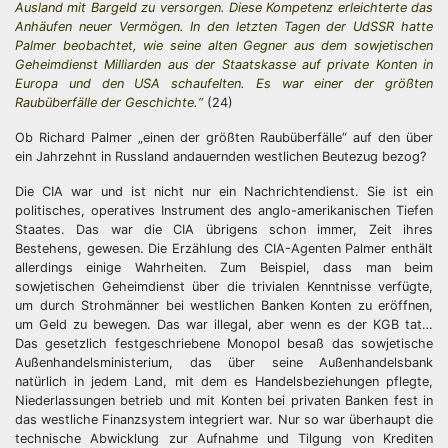
Ausland mit Bargeld zu versorgen. Diese Kompetenz erleichterte das
Anhäufen neuer Vermögen. In den letzten Tagen der UdSSR hatte
Palmer beobachtet, wie seine alten Gegner aus dem sowjetischen
Geheimdienst Milliarden aus der Staatskasse auf private Konten in
Europa und den USA schaufelten. Es war einer der größten
Raubüberfälle der Geschichte.“
(24)
Ob Richard Palmer „einen der größten Raubüberfälle“ auf den über
ein Jahrzehnt in Russland andauernden westlichen Beutezug bezog?
Die CIA war und ist nicht nur ein Nachrichtendienst. Sie ist ein
politisches, operatives Instrument des anglo-amerikanischen Tiefen
Staates. Das war die CIA übrigens schon immer, Zeit ihres
Bestehens, gewesen. Die Erzählung des CIA-Agenten Palmer enthält
allerdings einige Wahrheiten. Zum Beispiel, dass man beim
sowjetischen Geheimdienst über die trivialen Kenntnisse verfügte,
um durch Strohmänner bei westlichen Banken Konten zu eröffnen,
um Geld zu bewegen. Das war illegal, aber wenn es der KGB tat…
Das gesetzlich festgeschriebene Monopol besaß das sowjetische
Außenhandelsministerium, das über seine Außenhandelsbank
natürlich in jedem Land, mit dem es Handelsbeziehungen pflegte,
Niederlassungen betrieb und mit Konten bei privaten Banken fest in
das westliche Finanzsystem integriert war. Nur so war überhaupt die
technische Abwicklung zur Aufnahme und Tilgung von Krediten