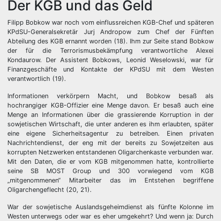
Der KGB und das Geld
Filipp Bobkow war noch vom einflussreichen KGB-Chef und späteren
KPdSU-Generalsekretär Jurj Andropow zum Chef der Fünften
Abteilung des KGB ernannt worden (18). Ihm zur Seite stand Bobkow
der für die Terrorismusbekämpfung verantwortliche Alexei
Kondaurow. Der Assistent Bobkows, Leonid Weselowski, war für
Finanzgeschäfte und Kontakte der KPdSU mit dem Westen
verantwortlich (19).
Informationen verkörpern Macht, und Bobkow besaß als
hochrangiger KGB-Offizier eine Menge davon. Er besaß auch eine
Menge an Informationen über die grassierende Korruption in der
sowjetischen Wirtschaft, die unter anderen es ihm erlaubten, später
eine eigene Sicherheitsagentur zu betreiben. Einen privaten
Nachrichtendienst, der eng mit der bereits zu Sowjetzeiten aus
korrupten Netzwerken entstandenen Oligarchenkaste verbunden war.
Mit den Daten, die er vom KGB mitgenommen hatte, kontrollierte
seine SB MOST Group und 300 vorwiegend vom KGB
„mitgenommenen“ Mitarbeiter das im Entstehen begriffene
Oligarchengeflecht (20, 21).
War der sowjetische Auslandsgeheimdienst als fünfte Kolonne im
Westen unterwegs oder war es eher umgekehrt? Und wenn ja: Durch