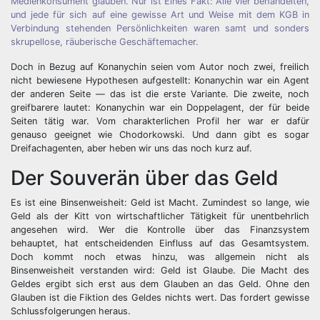
Medienkonsument glauben. Nur ist Eines Fakt: Alle vier behandelten,
und jede für sich auf eine gewisse Art und Weise mit dem KGB in
Verbindung stehenden Persönlichkeiten waren samt und sonders
skrupellose, räuberische Geschäftemacher.
Doch in Bezug auf Konanychin seien vom Autor noch zwei, freilich
nicht bewiesene Hypothesen aufgestellt: Konanychin war ein Agent
der anderen Seite — das ist die erste Variante. Die zweite, noch
greifbarere lautet: Konanychin war ein Doppelagent, der für beide
Seiten tätig war. Vom charakterlichen Profil her war er dafür
genauso geeignet wie Chodorkowski. Und dann gibt es sogar
Dreifachagenten, aber heben wir uns das noch kurz auf.
Der Souverän über das Geld
Es ist eine Binsenweisheit: Geld ist Macht. Zumindest so lange, wie
Geld als der Kitt von wirtschaftlicher Tätigkeit für unentbehrlich
angesehen wird. Wer die Kontrolle über das Finanzsystem
behauptet, hat entscheidenden Einfluss auf das Gesamtsystem.
Doch kommt noch etwas hinzu, was allgemein nicht als
Binsenweisheit verstanden wird: Geld ist Glaube. Die Macht des
Geldes ergibt sich erst aus dem Glauben an das Geld. Ohne den
Glauben ist die Fiktion des Geldes nichts wert. Das fordert gewisse
Schlussfolgerungen heraus.