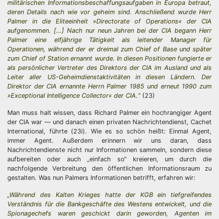
militärischen Informationsbeschaffungsaufgaben in Europa betraut,
deren Details nach wie vor geheim sind. Anschließend wurde Herr
Palmer in die Eliteeinheit »Directorate of Operations« der CIA
aufgenommen. […] Nach nur neun Jahren bei der CIA begann Herr
Palmer eine elfjährige Tätigkeit als leitender Manager für
Operationen, während der er dreimal zum Chief of Base und später
zum Chief of Station ernannt wurde. In diesen Positionen fungierte er
als persönlicher Vertreter des Direktors der CIA im Ausland und als
Leiter aller US-Geheimdienstaktivitäten in diesen Ländern. Der
Direktor der CIA ernannte Herrn Palmer 1985 und erneut 1990 zum
»Exceptional Intelligence Collector« der CIA.“
(23)
Man muss halt wissen, dass Richard Palmer ein hochrangiger Agent
der CIA war — und danach einen privaten Nachrichtendienst, Cachet
International, führte (23i). Wie es so schön heißt: Einmal Agent,
immer Agent. Außerdem erinnern wir uns daran, dass
Nachrichtendienste nicht nur Informationen sammeln, sondern diese
aufbereiten oder auch „einfach so“ kreieren, um durch die
nachfolgende Verbreitung den öffentlichen Informationsraum zu
gestalten. Was nun Palmers Informationen betrifft, erfahren wir:
„Während des Kalten Krieges hatte der KGB ein tiefgreifendes
Verständnis für die Bankgeschäfte des Westens entwickelt, und die
Spionagechefs waren geschickt darin geworden, Agenten im