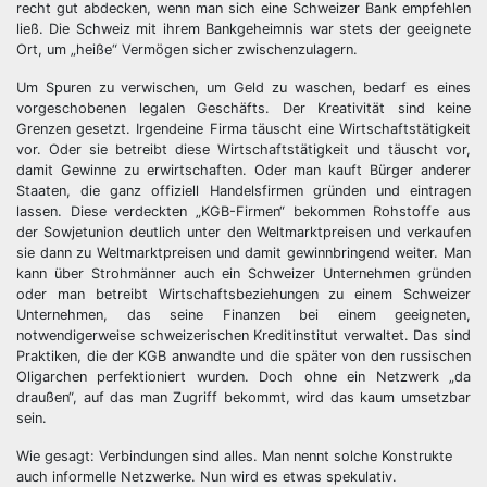
recht gut abdecken, wenn man sich eine Schweizer Bank empfehlen
ließ. Die Schweiz mit ihrem Bankgeheimnis war stets der geeignete
Ort, um „heiße“ Vermögen sicher zwischenzulagern.
Um Spuren zu verwischen, um Geld zu waschen, bedarf es eines
vorgeschobenen legalen Geschäfts. Der Kreativität sind keine
Grenzen gesetzt. Irgendeine Firma täuscht eine Wirtschaftstätigkeit
vor. Oder sie betreibt diese Wirtschaftstätigkeit und täuscht vor,
damit Gewinne zu erwirtschaften. Oder man kauft Bürger anderer
Staaten, die ganz offiziell Handelsfirmen gründen und eintragen
lassen. Diese verdeckten „KGB-Firmen“ bekommen Rohstoffe aus
der Sowjetunion deutlich unter den Weltmarktpreisen und verkaufen
sie dann zu Weltmarktpreisen und damit gewinnbringend weiter. Man
kann über Strohmänner auch ein Schweizer Unternehmen gründen
oder man betreibt Wirtschaftsbeziehungen zu einem Schweizer
Unternehmen, das seine Finanzen bei einem geeigneten,
notwendigerweise schweizerischen Kreditinstitut verwaltet. Das sind
Praktiken, die der KGB anwandte und die später von den russischen
Oligarchen perfektioniert wurden. Doch ohne ein Netzwerk „da
draußen“, auf das man Zugriff bekommt, wird das kaum umsetzbar
sein.
Wie gesagt: Verbindungen sind alles. Man nennt solche Konstrukte
auch informelle Netzwerke. Nun wird es etwas spekulativ.