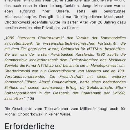
ansonsten einzig und allein Sache staatlicher Institutionen war — und
das auch noch in einer Leitungsfunktion. Junge Menschen waren,
eben aufgrund ihrer Unreife, stets ein bevorzugtes
Missbrauchsopfer. Das gilt nicht nur für körperlichen Missbrauch.
Chodorkowski jedenfalls würde im zarten Alter von 26 Jahren dazu
berufen werden, eine Privatbank zu führen:
„1989 übernahm Chodorkowski den Vorsitz der Kommerziellen
Innovationsbank für wissenschaftlich-technischen Fortschritt, die
mit dem Ziel gegründet wurde, Geldmittel für NTTM zu beschaffen.
Sie war eine der ersten Privatbanken Russlands. 1990 kaufte die
Kommerzielle Innovationsbank dem Exekutivkomitee des Moskauer
Sowjets die Firma NTTM ab und benannte sie in Menatep-Invest um.
Chodorkowski war nun Generaldirektor von Menatep und ab 1991
Vorstandsvorsitzender. Die Freundschaft mit einem anderen
Komsomol-Führer, Alexej Golubowitsch, hatte einen bedeutenden
Einfluss auf seinen wachsenden Erfolg, da Golubowitschs Eltern
Spitzenpositionen in der Gosbank, der Staatsbank der UdSSR,
innehatten.“
(10i)
Die Geschichte vom Tellerwäscher zum Milliardär taugt auch für
Michail Chodorkowski in keiner Weise.
Erforderliche