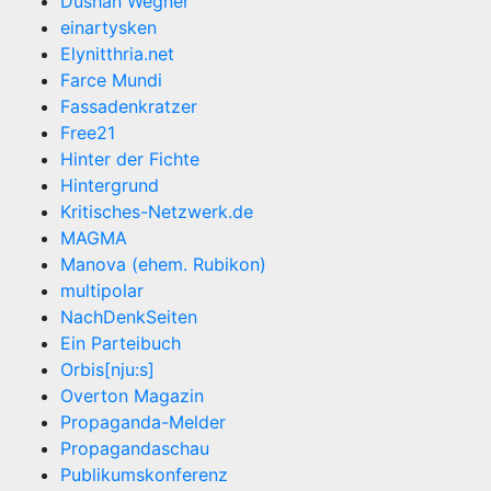
Dushan Wegner
einartysken
Elynitthria.net
Farce Mundi
Fassadenkratzer
Free21
Hinter der Fichte
Hintergrund
Kritisches-Netzwerk.de
MAGMA
Manova (ehem. Rubikon)
multipolar
NachDenkSeiten
Ein Parteibuch
Orbis[nju:s]
Overton Magazin
Propaganda-Melder
Propagandaschau
Publikumskonferenz