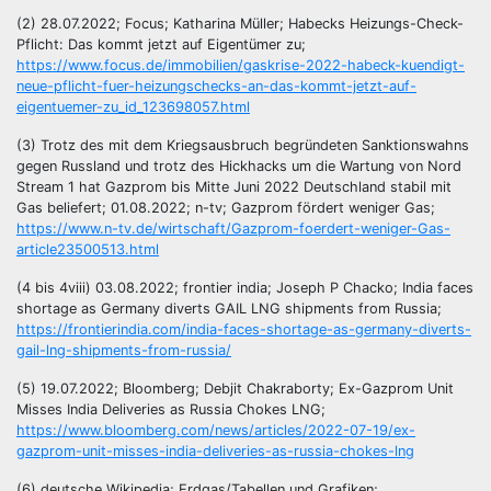
(2) 28.07.2022; Focus; Katharina Müller; Habecks Heizungs-Check-
Pflicht: Das kommt jetzt auf Eigentümer zu;
https://www.focus.de/immobilien/gaskrise-2022-habeck-kuendigt-
neue-pflicht-fuer-heizungschecks-an-das-kommt-jetzt-auf-
eigentuemer-zu_id_123698057.html
(3) Trotz des mit dem Kriegsausbruch begründeten Sanktionswahns
gegen Russland und trotz des Hickhacks um die Wartung von Nord
Stream 1 hat Gazprom bis Mitte Juni 2022 Deutschland stabil mit
Gas beliefert; 01.08.2022; n-tv; Gazprom fördert weniger Gas;
https://www.n-tv.de/wirtschaft/Gazprom-foerdert-weniger-Gas-
article23500513.html
(4 bis 4viii) 03.08.2022; frontier india; Joseph P Chacko; India faces
shortage as Germany diverts GAIL LNG shipments from Russia;
https://frontierindia.com/india-faces-shortage-as-germany-diverts-
gail-lng-shipments-from-russia/
(5) 19.07.2022; Bloomberg; Debjit Chakraborty; Ex-Gazprom Unit
Misses India Deliveries as Russia Chokes LNG;
https://www.bloomberg.com/news/articles/2022-07-19/ex-
gazprom-unit-misses-india-deliveries-as-russia-chokes-lng
(6) deutsche Wikipedia; Erdgas/Tabellen und Grafiken;