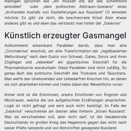
markigen Sprüchen wie „wir müssen uns auf das Schlimmste
einstellen“ oder „dem politischen Albtraum-Szenario“ eines
„drohenden Ausfalls von Gaslieferungen aus Russland“ (1) einreden
möchte: Es gibt sie nicht, die beschworene Krise! Aber etwas
anderes gibt es und eben das versteckt man hinter der „Gaskrise“.
Künstlich erzeugter Gasmangel
Aufkommend erkennbare Parallelen darob, dass man eine
„Coronakrise“ anschob, um eine Transformation der „regelbasierten
Weltordnung“ nach dem Gusto von Schwab, Gates, Soros und ihren
Zöglingen und „nebenbei“ ein gigantisches Geschäft für die
Pharmaindustrie anzukurbeln: Diese Parallelen sind nicht zufällig. So
genau läuft das politische Geschäft des Tricksens und Täuschens.
Man werfe den Unwissenden und Unbedarften Knochen hin, an denen
sie sich abarbeiten können und treibe dabei das Wesentliche voran.
Immer sind es die Emotionen, unsere Emotionen von Ängsten und
Misstrauen, welche die uns aufgetischten Erzählungen ansprechen.
Logik ist nicht gefragt und wird auch nicht benötigt. Im Falle der
„Gaskrise“ verschwinde am besten alles hinterm „bösen Russland“.
Was da verschwinden soll, aber nicht darf, ist die Vasallenrolle
Deutschlands im großen Krieg des Hegemons gegen das nicht nach
seiner Pfeife tanzende und von Rohstoffen gesegnete Russland.