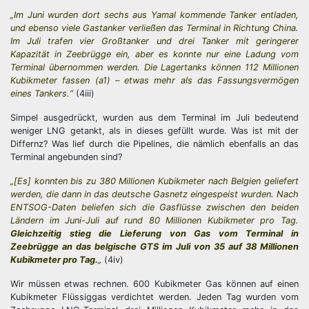
„Im Juni wurden dort sechs aus Yamal kommende Tanker entladen,
und ebenso viele Gastanker verließen das Terminal in Richtung China.
Im Juli trafen vier Großtanker und drei Tanker mit geringerer
Kapazität in Zeebrügge ein, aber es konnte nur eine Ladung vom
Terminal übernommen werden. Die Lagertanks können 112 Millionen
Kubikmeter fassen (a1) – etwas mehr als das Fassungsvermögen
eines Tankers.“
(4iii)
Simpel ausgedrückt, wurden aus dem Terminal im Juli bedeutend
weniger LNG getankt, als in dieses gefüllt wurde. Was ist mit der
Differnz? Was lief durch die Pipelines, die nämlich ebenfalls an das
Terminal angebunden sind?
„[Es] konnten bis zu 380 Millionen Kubikmeter nach Belgien geliefert
werden, die dann in das deutsche Gasnetz eingespeist wurden. Nach
ENTSOG-Daten beliefen sich die Gasflüsse zwischen den beiden
Ländern im Juni-Juli auf rund 80 Millionen Kubikmeter pro Tag.
Gleichzeitig stieg die Lieferung von Gas vom Terminal in
Zeebrügge an das belgische GTS im Juli von 35 auf 38 Millionen
Kubikmeter pro Tag.
„
(4iv)
Wir müssen etwas rechnen. 600 Kubikmeter Gas können auf einen
Kubikmeter Flüssiggas verdichtet werden. Jeden Tag wurden vom