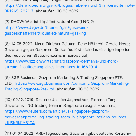
https://de.wikipedia.org/wiki/Erdgas/Tabellen_und_Grafiken#cite_note-
BP1965-2021-7
; abgerufen: 30.08.2022
(7) DVGW; Was ist Liquified Natural Gas (LNG)?;
https://www.dvgw.de/themen/gas/gase-und-
gasbeschaffenheit/liquefied-natural-gas-lng
(8) 14.05.2022; Neue Züricher Zeitung; René Höltschi, Gerald Hosp;
Gazprom gegen Gazprom: So konfus löst sich das einstige Imperium
des russischen Staatskonzerns in Europa auf;
https://www.nzz.ch/wirtschaft/gazprom-germania-und-nord-
stream-2-aufloesung-eines-imperiums-ld.1682914
(9) SGP Business; Gazprom Marketing & Trading Singapore PTE.
LTD.;
https://www.sgpbusiness.com/company/Gazprom-Marketing-
Trading-Singapore-Pte-Ltd
; abgerufen: 30.08.2022
(10) 02.12.2019; Reuters; Jessica Jaganathan, Florence Tan;
Gazprom’s LNG trading team in Singapore resigns – sources;
https://www.reuters.com/article/us-singapore-gazprom-
moves/gazproms-lng-trading-team-in-singapore-resigns-sources-
idUSKBN1Y6104
(11) 01.04.2022; ARD-Tagesschau; Gazprom gibt deutsche Konzern-