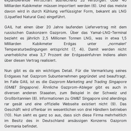
expandierende Wirtschaft ausreichend zu versorgen. Über 40
Milliarden Kubikmeter müssen importiert werden (6). Und das meiste
davon wird in durch Kühlung verflüssigter Form, bekannt als LNG
(Liquefied Natural Gas) eingeführt.
GAIL hat einen über 20 Jahre laufenden Liefervertrag mit dem
russischen Gaskonzern Gazprom. Über das Yamal-LNG-Terminal
bezieht es jährlich 2,5 Millionen Tonnen LNG, was in etwa 1,5
Milliarden Kubikmeter Erdgas unter „normalen“
Temperaturbedingungen entspricht (7, 4i). Damit werden nicht
unerhebliche etwa 3,7 Prozent der Erdgaseinfuhren Indiens allein
über diesen Vertrag realisiert.
Nun gibt es da ein wichtiges Detail. Für die Vermarktung seines
Erdgases hat Gazprom Subunternehmen gegründet und beauftragt.
Im Falle GAIL ist es die
Gazprom Marketing and Trading Singapore
(GM&T Singapore)
. Ähnliche Gazprom-Ableger gibt es auch in
diversen anderen Staaaten, zum Beispiel in der Schweiz und
Großbritannien (8). Informationen zu GM&T Singapore sind allerdings
rar gesät und eine offizielle Webseite existiert nicht (9). Das
Geschäft wird offenbar im wesentlichen von drei Händlern betrieben
(10). Nun sieht es ganz so aus, dass sich diese Firma mehrheitlich
im Besitz des in Deutschland ansässigen Konzerns Gazprom
Germania befindet.