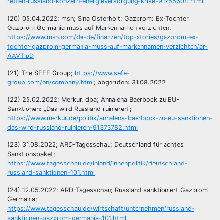
retten-russland-konzern-energieversorgung-krise-91755604.html
(20) 05.04.2022; msn; Sina Osterholt; Gazprom: Ex-Tochter
Gazprom Germania muss auf Markennamen verzichten;
https://www.msn.com/de-de/finanzen/top-stories/gazprom-ex-
tochter-gazprom-germania-muss-auf-markennamen-verzichten/ar-
AAVTlpD
(21) The SEFE Group;
https://www.sefe-
group.com/en/company.html
; abgerufen: 31.08.2022
(22) 25.02.2022; Merkur, dpa; Annalena Baerbock zu EU-
Sanktionen: „Das wird Russland ruinieren“;
https://www.merkur.de/politik/annalena-baerbock-zu-eu-sanktionen-
das-wird-russland-ruinieren-91373782.html
(23) 31.08.2022; ARD-Tagesschau; Deutschland für achtes
Sanktionspaket;
https://www.tagesschau.de/inland/innenpolitik/deutschland-
russland-sanktionen-101.html
(24) 12.05.2022; ARD-Tagesschau; Russland sanktioniert Gazprom
Germania;
https://www.tagesschau.de/wirtschaft/unternehmen/russland-
sanktionen-gazprom-germania-101.html