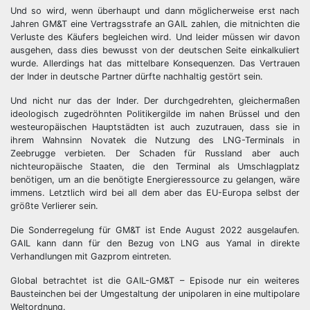
Und so wird, wenn überhaupt und dann möglicherweise erst nach
Jahren GM&T eine Vertragsstrafe an GAIL zahlen, die mitnichten die
Verluste des Käufers begleichen wird. Und leider müssen wir davon
ausgehen, dass dies bewusst von der deutschen Seite einkalkuliert
wurde. Allerdings hat das mittelbare Konsequenzen. Das Vertrauen
der Inder in deutsche Partner dürfte nachhaltig gestört sein.
Und nicht nur das der Inder. Der durchgedrehten, gleichermaßen
ideologisch zugedröhnten Politikergilde im nahen Brüssel und den
westeuropäischen Hauptstädten ist auch zuzutrauen, dass sie in
ihrem Wahnsinn Novatek die Nutzung des LNG-Terminals in
Zeebrugge verbieten. Der Schaden für Russland aber auch
nichteuropäische Staaten, die den Terminal als Umschlagplatz
benötigen, um an die benötigte Energieressource zu gelangen, wäre
immens. Letztlich wird bei all dem aber das EU-Europa selbst der
größte Verlierer sein.
Die Sonderregelung für GM&T ist Ende August 2022 ausgelaufen.
GAIL kann dann für den Bezug von LNG aus Yamal in direkte
Verhandlungen mit Gazprom eintreten.
Global betrachtet ist die GAIL-GM&T – Episode nur ein weiteres
Bausteinchen bei der Umgestaltung der unipolaren in eine multipolare
Weltordnung.