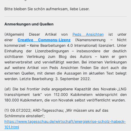
Bitte bleiben Sie schön aufmerksam, liebe Leser.
Anmerkungen und Quellen
(Allgemein) Dieser Artikel von
Peds Ansichten
ist unter
einer
Creative Commons-Lizenz
(Namensnennung – Nicht
kommerziell – Keine Bearbeitungen 4.0 International) lizenziert. Unter
Einhaltung der Lizenzbedingungen – insbesondere der deutlich
sichtbaren Verlinkung zum Blog des Autors – kann er gern
weiterverbreitet und vervielfältigt werden. Bei internen Verlinkungen
auf weitere Artikel von Peds Ansichten finden Sie dort auch die
externen Quellen, mit denen die Aussagen im aktuellen Text belegt
werden. Letzte Bearbeitung: 3. September 2022.
(a1) Die bei
frontier india
angegebene Kapazität des Novatek-„LNG
transshipment tank“ von 112.000 Kubikmetern widerspricht den
180.000 Kubikmetern, die von Novatek selbst veröffentlicht wurden.
(1) 09.07.2022; ARD-Tagesschau; „Wir müssen uns auf das
Schlimmste einstellen“;
https://www.tagesschau.de/wirtschaft/energiekrise-scholz-habeck-
101.html