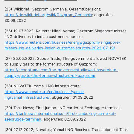
(25) Wikibrief; Gazprom Germania, Gesamtübersicht;
https://de.wikibrief.org/wiki/Gazprom_Germania
; abgerufen:
30.08.2022
(26) 19.07.2022; Reuters; Nidhi Verma; Gazprom Singapore misses
LNG deliveries to indian customer-sources;
https://www.reuters.com/business/energy/gazprom-singapore-
misses-lng-deliveries-indian-customer-sources-2022-07-19/
(27) 25.05.2022; Scoop Trade; The government allowed NOVATEK
to supply gas to the former structure of Gazprom;
https://scooptrade.com/the-government-allowed-novatek-to-
supply-gas-to-the-former-structure-of-gazprom/
(28) NOVATEK; Yamal LNG infrastructure;
https://www.novatek.ru/en/business/yamal-
lng/yamal_infrastructure/
; abgerufen: 01.09.2022
(29) Tank News; First jumbo LNG carrier at Zeebrugge terminal;
https://tanknewsinternational.com/first-jumbo-lng-carrier-at-
zeebrugge-terminal/
; abgerufen: 02.09.2022
(30) 27.12.2022; Novatek; Yamal LNG Receives Transshipment Tank