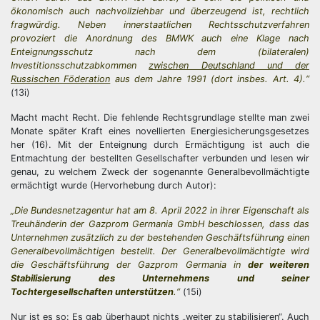
ökonomisch auch nachvollziehbar und überzeugend ist, rechtlich
fragwürdig. Neben innerstaatlichen Rechtsschutzverfahren
provoziert die Anordnung des BMWK auch eine Klage nach
Enteignungsschutz nach dem (bilateralen)
Investitionsschutzabkommen
zwischen Deutschland und der
Russischen Föderation
aus dem Jahre 1991 (dort insbes. Art. 4).“
(13i)
Macht macht Recht. Die fehlende Rechtsgrundlage stellte man zwei
Monate später Kraft eines novellierten Energiesicherungsgesetzes
her (16). Mit der Enteignung durch Ermächtigung ist auch die
Entmachtung der bestellten Gesellschafter verbunden und lesen wir
genau, zu welchem Zweck der sogenannte Generalbevollmächtigte
ermächtigt wurde (Hervorhebung durch Autor):
„Die Bundesnetzagentur hat am 8. April 2022 in ihrer Eigenschaft als
Treuhänderin der Gazprom Germania GmbH
beschlossen, dass das
Unternehmen zusätzlich zu der bestehenden Geschäftsführung einen
Generalbevollmächtigen bestellt. Der Generalbevollmächtigte wird
die Geschäftsführung der Gazprom Germania in
der weiteren
Stabilisierung des Unternehmens und seiner
Tochtergesellschaften unterstützen
.“
(15i)
Nur ist es so: Es gab überhaupt nichts „weiter zu stabilisieren“. Auch