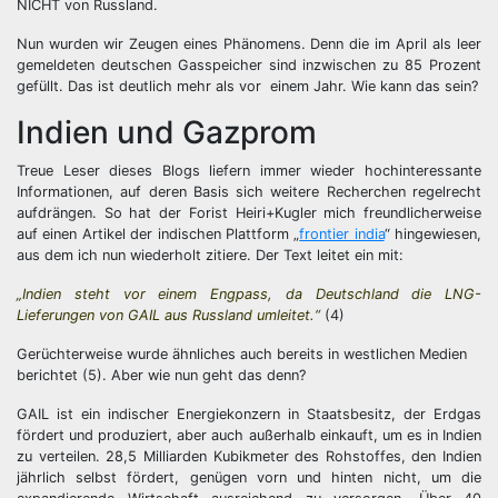
NICHT von Russland.
Nun wurden wir Zeugen eines Phänomens. Denn die im April als leer
gemeldeten deutschen Gasspeicher sind inzwischen zu 85 Prozent
gefüllt. Das ist deutlich mehr als vor einem Jahr. Wie kann das sein?
Indien und Gazprom
Treue Leser dieses Blogs liefern immer wieder hochinteressante
Informationen, auf deren Basis sich weitere Recherchen regelrecht
aufdrängen. So hat der Forist Heiri+Kugler mich freundlicherweise
auf einen Artikel der indischen Plattform „
frontier india
“ hingewiesen,
aus dem ich nun wiederholt zitiere. Der Text leitet ein mit:
„Indien steht vor einem Engpass, da Deutschland die LNG-
Lieferungen von GAIL aus Russland umleitet.“
(4)
Gerüchterweise wurde ähnliches auch bereits in westlichen Medien
berichtet (5). Aber wie nun geht das denn?
GAIL ist ein indischer Energiekonzern in Staatsbesitz, der Erdgas
fördert und produziert, aber auch außerhalb einkauft, um es in Indien
zu verteilen. 28,5 Milliarden Kubikmeter des Rohstoffes, den Indien
jährlich selbst fördert, genügen vorn und hinten nicht, um die