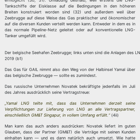
ermöglicht (30, 31). Umladung deshalb, weil erstens die LNG-
Tankschiffe der Eisklasse auf die Bedingungen in den höheren
Breiten konstruiert worden sind (32) und außerdem weil über
Zeebrugge auf diese Weise das Gas praktischer und ökonomischer
auf die diversen Kunden verteilt werden kann. Entweder in dem es in
das normale Pipeline-Netz geleitet oder auf konventionelle LNG-
Tanker umgefüllt wird.
Der belgische Seehafen Zeebrugge; links unten sind die Anlagen des L
2019 (b1)
Das Gas für GAIL nimmt also den Weg von der Halbinsel Yamal über
das belgische Zeebrugge — sollte es zumindest.
Das russische Unternehmen Novatek bekräftigte jedenfalls im Juli
des Jahres ausdrücklich seine Vertragstreue:
„Yamal LNG teilte mit, dass das Unternehmen derzeit seine
Verpflichtungen zur Lieferung von LNG an alle Vertragspartner,
einschließlich GM&T Singapur, in vollem Umfang erfüllt.“
(4ii)
Man kann das auch anders ausdrücken: Novatek liefert im guten
Glauben, dass der Partner (GM&T) die Verträge mit seinen Kunden
einhalten kann — und es dann natürlich auch umsetzt. Wie hatte