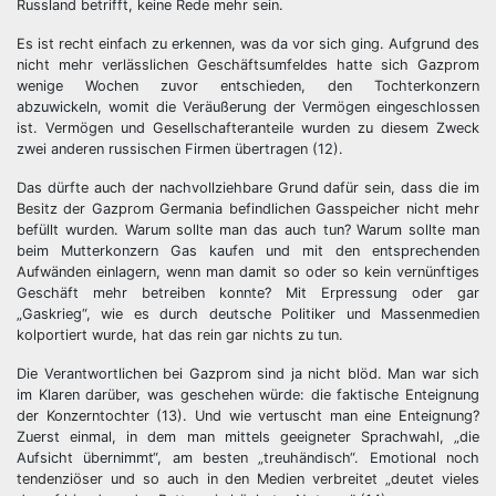
Russland betrifft, keine Rede mehr sein.
Es ist recht einfach zu erkennen, was da vor sich ging. Aufgrund des
nicht mehr verlässlichen Geschäftsumfeldes hatte sich Gazprom
wenige Wochen zuvor entschieden, den Tochterkonzern
abzuwickeln, womit die Veräußerung der Vermögen eingeschlossen
ist. Vermögen und Gesellschafteranteile wurden zu diesem Zweck
zwei anderen russischen Firmen übertragen (12).
Das dürfte auch der nachvollziehbare Grund dafür sein, dass die im
Besitz der Gazprom Germania befindlichen Gasspeicher nicht mehr
befüllt wurden. Warum sollte man das auch tun? Warum sollte man
beim Mutterkonzern Gas kaufen und mit den entsprechenden
Aufwänden einlagern, wenn man damit so oder so kein vernünftiges
Geschäft mehr betreiben konnte? Mit Erpressung oder gar
„Gaskrieg“, wie es durch deutsche Politiker und Massenmedien
kolportiert wurde, hat das rein gar nichts zu tun.
Die Verantwortlichen bei Gazprom sind ja nicht blöd. Man war sich
im Klaren darüber, was geschehen würde: die faktische Enteignung
der Konzerntochter (13). Und wie vertuscht man eine Enteignung?
Zuerst einmal, in dem man mittels geeigneter Sprachwahl, „die
Aufsicht übernimmt“, am besten „treuhändisch“. Emotional noch
tendenziöser und so auch in den Medien verbreitet „deutet vieles