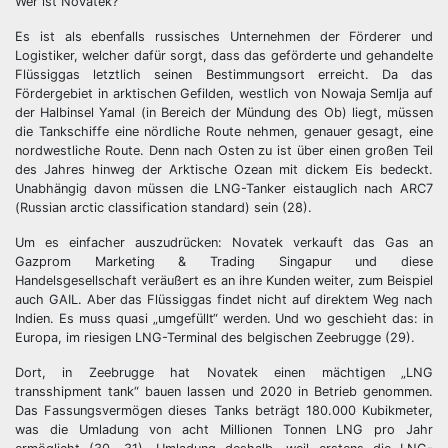
Wer ist Novatek?
Es ist als ebenfalls russisches Unternehmen der Förderer und
Logistiker, welcher dafür sorgt, dass das geförderte und gehandelte
Flüssiggas letztlich seinen Bestimmungsort erreicht. Da das
Fördergebiet in arktischen Gefilden, westlich von Nowaja Semlja auf
der Halbinsel Yamal (in Bereich der Mündung des Ob) liegt, müssen
die Tankschiffe eine nördliche Route nehmen, genauer gesagt, eine
nordwestliche Route. Denn nach Osten zu ist über einen großen Teil
des Jahres hinweg der Arktische Ozean mit dickem Eis bedeckt.
Unabhängig davon müssen die LNG-Tanker eistauglich nach ARC7
(Russian arctic classification standard) sein (28).
Um es einfacher auszudrücken: Novatek verkauft das Gas an
Gazprom Marketing & Trading Singapur und diese
Handelsgesellschaft veräußert es an ihre Kunden weiter, zum Beispiel
auch GAIL. Aber das Flüssiggas findet nicht auf direktem Weg nach
Indien. Es muss quasi „umgefüllt“ werden. Und wo geschieht das: in
Europa, im riesigen LNG-Terminal des belgischen Zeebrugge (29).
Dort, in Zeebrugge hat Novatek einen mächtigen „LNG
transshipment tank“ bauen lassen und 2020 in Betrieb genommen.
Das Fassungsvermögen dieses Tanks beträgt 180.000 Kubikmeter,
was die Umladung von acht Millionen Tonnen LNG pro Jahr