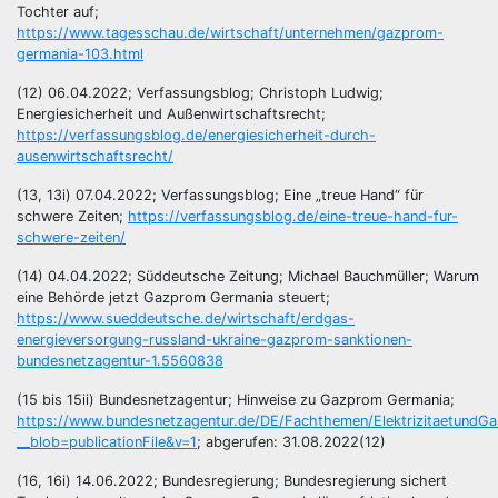
Tochter auf;
https://www.tagesschau.de/wirtschaft/unternehmen/gazprom-
germania-103.html
(12) 06.04.2022; Verfassungsblog; Christoph Ludwig;
Energiesicherheit und Außenwirtschaftsrecht;
https://verfassungsblog.de/energiesicherheit-durch-
ausenwirtschaftsrecht/
(13, 13i) 07.04.2022; Verfassungsblog; Eine „treue Hand“ für
schwere Zeiten;
https://verfassungsblog.de/eine-treue-hand-fur-
schwere-zeiten/
(14) 04.04.2022; Süddeutsche Zeitung; Michael Bauchmüller; Warum
eine Behörde jetzt Gazprom Germania steuert;
https://www.sueddeutsche.de/wirtschaft/erdgas-
energieversorgung-russland-ukraine-gazprom-sanktionen-
bundesnetzagentur-1.5560838
(15 bis 15ii) Bundesnetzagentur; Hinweise zu Gazprom Germania;
https://www.bundesnetzagentur.de/DE/Fachthemen/ElektrizitaetundGa
__blob=publicationFile&v=1
; abgerufen: 31.08.2022(12)
(16, 16i) 14.06.2022; Bundesregierung; Bundesregierung sichert