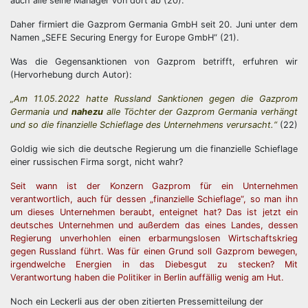
auch alle seine Manager von dort ab (20).
Daher firmiert die Gazprom Germania GmbH seit 20. Juni unter dem
Namen „SEFE Securing Energy for Europe GmbH“ (21).
Was die Gegensanktionen von Gazprom betrifft, erfuhren wir
(Hervorhebung durch Autor):
„Am 11.05.2022 hatte Russland Sanktionen gegen die Gazprom
Germania und
nahezu
alle Töchter der Gazprom Germania verhängt
und so die finanzielle Schieflage des Unternehmens verursacht.“
(22)
Goldig wie sich die deutsche Regierung um die finanzielle Schieflage
einer russischen Firma sorgt, nicht wahr?
Seit wann ist der Konzern Gazprom für ein Unternehmen
verantwortlich, auch für dessen „finanzielle Schieflage“, so man ihn
um dieses Unternehmen beraubt, enteignet hat? Das ist jetzt ein
deutsches Unternehmen und außerdem das eines Landes, dessen
Regierung unverhohlen einen erbarmungslosen Wirtschaftskrieg
gegen Russland führt. Was für einen Grund soll Gazprom bewegen,
irgendwelche Energien in das Diebesgut zu stecken? Mit
Verantwortung haben die Politiker in Berlin auffällig wenig am Hut.
Noch ein Leckerli aus der oben zitierten Pressemitteilung der