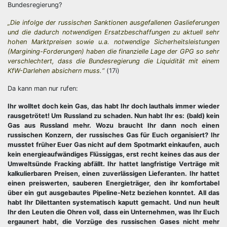
Bundesregierung?
„Die infolge der russischen Sanktionen ausgefallenen Gaslieferungen
und die dadurch notwendigen Ersatzbeschaffungen zu aktuell sehr
hohen Marktpreisen sowie u.a. notwendige Sicherheitsleistungen
(Margining-Forderungen) haben die finanzielle Lage der GPG so sehr
verschlechtert, dass die Bundesregierung die Liquidität mit einem
KfW-Darlehen absichern muss.“
(17i)
Da kann man nur rufen:
Ihr wolltet doch kein Gas, das habt Ihr doch lauthals immer wieder
rausgetrötet! Um Russland zu schaden. Nun habt Ihr es: (bald) kein
Gas aus Russland mehr. Wozu braucht Ihr dann noch einen
russischen Konzern, der russisches Gas für Euch organisiert? Ihr
musstet früher Euer Gas nicht auf dem Spotmarkt einkaufen, auch
kein energieaufwändiges Flüssiggas, erst recht keines das aus der
Umweltsünde Fracking abfällt. Ihr hattet langfristige Verträge mit
kalkulierbaren Preisen, einen zuverlässigen Lieferanten. Ihr hattet
einen preiswerten, sauberen Energieträger, den ihr komfortabel
über ein gut ausgebautes Pipeline-Netz beziehen konntet. All das
habt Ihr Dilettanten systematisch kaputt gemacht. Und nun heult
Ihr den Leuten die Ohren voll, dass ein Unternehmen, was Ihr Euch
ergaunert habt, die Vorzüge des russischen Gases nicht mehr