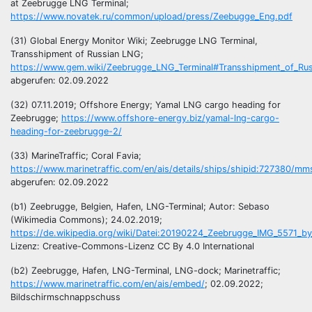
at Zeebrugge LNG Terminal;
https://www.novatek.ru/common/upload/press/Zeebugge_Eng.pdf
(31) Global Energy Monitor Wiki; Zeebrugge LNG Terminal,
Transshipment of Russian LNG;
https://www.gem.wiki/Zeebrugge_LNG_Terminal#Transshipment_of_Ru
abgerufen: 02.09.2022
(32) 07.11.2019; Offshore Energy; Yamal LNG cargo heading for
Zeebrugge;
https://www.offshore-energy.biz/yamal-lng-cargo-
heading-for-zeebrugge-2/
(33) MarineTraffic; Coral Favia;
https://www.marinetraffic.com/en/ais/details/ships/shipid:727380/
abgerufen: 02.09.2022
(b1) Zeebrugge, Belgien, Hafen, LNG-Terminal; Autor: Sebaso
(Wikimedia Commons); 24.02.2019;
https://de.wikipedia.org/wiki/Datei:20190224_Zeebrugge_IMG_5571_by
Lizenz: Creative-Commons-Lizenz CC By 4.0 International
(b2) Zeebrugge, Hafen, LNG-Terminal, LNG-dock; Marinetraffic;
https://www.marinetraffic.com/en/ais/embed/
; 02.09.2022;
Bildschirmschnappschuss