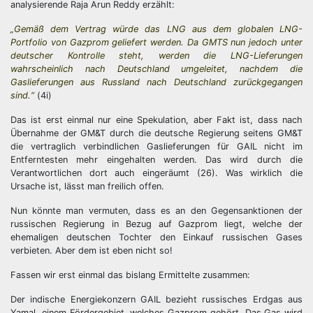
analysierende Raja Arun Reddy erzählt:
„Gemäß dem Vertrag würde das LNG aus dem globalen LNG-
Portfolio von Gazprom geliefert werden. Da GMTS nun jedoch unter
deutscher Kontrolle steht, werden die LNG-Lieferungen
wahrscheinlich nach Deutschland umgeleitet, nachdem die
Gaslieferungen aus Russland nach Deutschland zurückgegangen
sind.“
(4i)
Das ist erst einmal nur eine Spekulation, aber Fakt ist, dass nach
Übernahme der GM&T durch die deutsche Regierung seitens GM&T
die vertraglich verbindlichen Gaslieferungen für GAIL nicht im
Entferntesten mehr eingehalten werden. Das wird durch die
Verantwortlichen dort auch eingeräumt (26). Was wirklich die
Ursache ist, lässt man freilich offen.
Nun könnte man vermuten, dass es an den Gegensanktionen der
russischen Regierung in Bezug auf Gazprom liegt, welche der
ehemaligen deutschen Tochter den Einkauf russischen Gases
verbieten. Aber dem ist eben nicht so!
Fassen wir erst einmal das bislang Ermittelte zusammen:
Der indische Energiekonzern GAIL bezieht russisches Erdgas aus
Yamal, einem Fördergebiet, welches Gazprom gehört. Das Gas wird