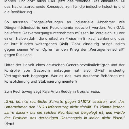
löhnen. Und dort muss GAIL jetzt das fehlende Gas einkaufen. All
das hat entsprechende Konsequenzen für die indische Industrie und
die Bevölkerung.
So mussten Erdgaslieferungen an industrielle Abnehmer wie
Düngemittelindustrie und Petrolchemie reduziert werden. Von GAIL
belieferte Gasversorgungsunternehmen müssen im Vergleich zu vor
einem halben Jahr die dreifachen Preise im Einkauf zahlen und das
an ihre Kunden weitergeben (4vii). Ganz eindeutig bringt Indien
gegen seinen Willen Opfer für den Krieg der „Wertegemeinschaft“
gegen Russland.
Unter der Hoheit eines deutschen Generalbevollmächtigten und der
Kontrolle von Gazprom entzogen hat also GM&T eindeutig
Vertragsbruch begangen. War es das, was deutsche Behörden mit
Konsolidierung und Stablisierung meinten?
Zum Rechtsweg sagt Raja Arjun Reddy in
frontier india
:
„GAIL könnte rechtliche Schritte gegen GM&TS einleiten, weil das
Unternehmen den LNG-Liefervertrag nicht einhält. Es könnte jedoch
Jahre dauern, bis ein solcher Rechtsstreit beigelegt ist, und würde
das Problem des derzeitigen Gasmangels in Indien nicht lösen.“
(4viii)