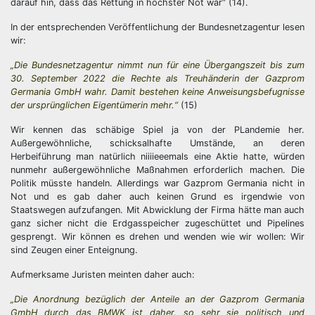
darauf hin, dass das Rettung in höchster Not war“ (14).
In der entsprechenden Veröffentlichung der Bundesnetzagentur lesen
wir:
„Die Bundesnetzagentur nimmt nun für eine Übergangszeit bis zum
30. September 2022 die Rechte als Treuhänderin der Gazprom
Germania GmbH wahr. Damit bestehen keine Anweisungsbefugnisse
der ursprünglichen Eigentümerin mehr.“
(15)
Wir kennen das schäbige Spiel ja von der PLandemie her.
Außergewöhnliche, schicksalhafte Umstände, an deren
Herbeiführung man natürlich niiiieeemals eine Aktie hatte, würden
nunmehr außergewöhnliche Maßnahmen erforderlich machen. Die
Politik müsste handeln. Allerdings war Gazprom Germania nicht in
Not und es gab daher auch keinen Grund es irgendwie von
Staatswegen aufzufangen. Mit Abwicklung der Firma hätte man auch
ganz sicher nicht die Erdgasspeicher zugeschüttet und Pipelines
gesprengt. Wir können es drehen und wenden wie wir wollen: Wir
sind Zeugen einer Enteignung.
Aufmerksame Juristen meinten daher auch:
„Die Anordnung bezüglich der Anteile an der Gazprom Germania
GmbH durch das BMWK ist daher, so sehr sie politisch und