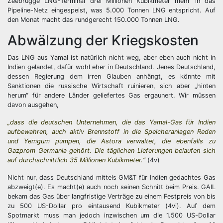
Zeebrugge LNG-Terminal drei Millionen Kubikmeter mehr in das
Pipeline-Netz eingespeist, was 5.000 Tonnen LNG entspricht. Auf
den Monat macht das rundgerecht 150.000 Tonnen LNG.
Abwälzung der Kriegskosten
Das LNG aus Yamal ist natürlich nicht weg, aber eben auch nicht in
Indien gelandet, dafür wohl eher in Deutschland. Jenes Deutschland,
dessen Regierung dem irren Glauben anhängt, es könnte mit
Sanktionen die russische Wirtschaft ruinieren, sich aber „hinten
herum“ für andere Länder geliefertes Gas ergaunert. Wir müssen
davon ausgehen,
„dass die deutschen Unternehmen, die das Yamal-Gas für Indien
aufbewahren, auch aktiv Brennstoff in die Speicheranlagen Reden
und Yemgum pumpen, die Astora verwaltet, die ebenfalls zu
Gazprom Germania gehört. Die täglichen Lieferungen belaufen sich
auf durchschnittlich 35 Millionen Kubikmeter.“
(4v)
Nicht nur, dass Deutschland mittels GM&T für Indien gedachtes Gas
abzweigt(e). Es macht(e) auch noch seinen Schnitt beim Preis. GAIL
bekam das Gas über langfristige Verträge zu einem Festpreis von bis
zu 500 US-Dollar pro eintausend Kubikmeter (4vi). Auf dem
Spotmarkt muss man jedoch inzwischen um die 1.500 US-Dollar