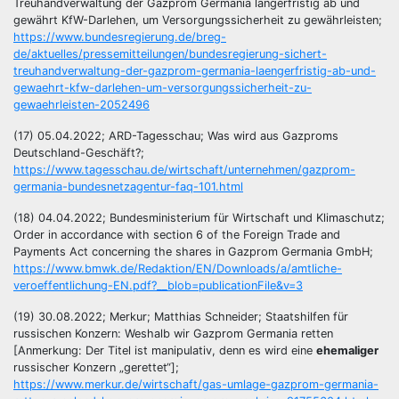
Treuhandverwaltung der Gazprom Germania längerfristig ab und
gewährt KfW-Darlehen, um Versorgungssicherheit zu gewährleisten;
https://www.bundesregierung.de/breg-
de/aktuelles/pressemitteilungen/bundesregierung-sichert-
treuhandverwaltung-der-gazprom-germania-laengerfristig-ab-und-
gewaehrt-kfw-darlehen-um-versorgungssicherheit-zu-
gewaehrleisten-2052496
(17) 05.04.2022; ARD-Tagesschau; Was wird aus Gazproms
Deutschland-Geschäft?;
https://www.tagesschau.de/wirtschaft/unternehmen/gazprom-
germania-bundesnetzagentur-faq-101.html
(18) 04.04.2022; Bundesministerium für Wirtschaft und Klimaschutz;
Order in accordance with section 6 of the Foreign Trade and
Payments Act concerning the shares in Gazprom Germania GmbH;
https://www.bmwk.de/Redaktion/EN/Downloads/a/amtliche-
veroeffentlichung-EN.pdf?__blob=publicationFile&v=3
(19) 30.08.2022; Merkur; Matthias Schneider; Staatshilfen für
russischen Konzern: Weshalb wir Gazprom Germania retten
[Anmerkung: Der Titel ist manipulativ, denn es wird eine
ehemaliger
russischer Konzern „gerettet“];
https://www.merkur.de/wirtschaft/gas-umlage-gazprom-germania-