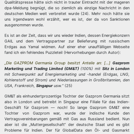
Qualitätspresse hätte sich nicht in trauter Eintracht mit der mageren
dpa-Meldung begnügt, die so ziemlich als einzige Nachricht in den
deutschen Medien weit verbreitet wurde (24). Mehr noch hätte sie
uns irgendwann wohl erzählt, wer es ist, der da von Sanktionen
ausgenommen wurde.
Es ist an der Zeit, dass wir uns wieder Indien, dessen Energiekonzern
GAIL und dem Vertragspartner zur Belieferung mit russischem
Erdgas aus Yamal widmen. Auf einer eher unauffälligen Webseite
fand ich ein fehlendes Puzzleteil (Hervorhebungen durch Autor):
„Die GAZPROM Germania Group besitzt Anteile an: […]
Gazprom
Marketing und Trading Limited (GM&T)
(100%) mit
Sitz in London
mit Schwerpunkt auf Energiemarketing und -handel (Erdgas, LNG,
Kohlenstoff und Strom) und Niederlassungen in Großbritannien, den
USA, Frankreich,
Singapur
usw.“
(25)
GM&T als einhundertprozentige Tochter der Gazprom Germania sitzt
also in London und betreibt in Singapur eine Filiale für das Indien-
Geschäft für Gazprom — noch! So lange Gazprom GM&T eine
Tochter von Gazprom war, wurde der indische Kunde den
Vertragsvereinbarungen gemäß mit Gas aus Russland bedient. Nun
aber ist die „Muttergesellschaft“ der deutsche Staat und es gibt
Probleme für Indien. Der für GlobalData den Öl- und Gasmarkt