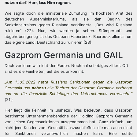
nutzen darf. Herr, lass Hirn regnen.
Wie sagte doch die ministeriale Zumutung im höchsten Amt des
deutschen Außenministeriums, als sie den Beginn des
Sanktionsirrsinns gegen Russland verkündete: „Das wird Russland
ruinieren“ (22). Nun, wir werden ja sehen. Stümperhaft und
abgehoben genug ist das Gespann Haberbeck, Baerbock allemal, um
das eigene Land, Deutschland zu ruinieren (23).
Gazprom Germania und GAIL
Doch verlieren wir nicht den Faden. Nochmal sei obiges zitiert. Oft
sind es die Feinheiten, auf die es ankommt:
„Am 11.05.2022 hatte Russland Sanktionen gegen die Gazprom
Germania und
nahezu
alle Töchter der Gazprom Germania verhängt
und so die finanzielle Schieflage des Unternehmens verursacht.“
(21i)
Hier liegt die Feinheit im „nahezu“. Was bedeutet, dass Gazprom
bestimmte Unternehmensbereiche der Holding Gazprom Germania
von seinen Gegensanktionen ausgenommen hat. Ganz einfach, um
nicht jene Kunden vom Geschäft auszuschließen, die man auch nicht
für Sanktionen verantwortlich machen kann. Eine echte