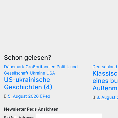
Schon gelesen?
Dänemark
Großbritannien
Politik und
Deutschlan
Klassis
Gesellschaft
Ukraine
USA
US-ukrainische
eines b
Geschichten (4)
Außenmi
5. August 2026
Ped
3. August
Newsletter Peds Ansichten
E-Mail-Adresse