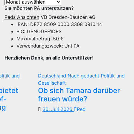
Archiv
Sie möchten PA unterstützen?
Peds Ansichten
VB Dresden-Bautzen eG
IBAN: DE72 8509 0000 3308 0910 14
BIC: GENODEF1DRS
Maximalbetrag: 50 €
Verwendungszweck: Unt.PA
Herzlichen Dank, an alle Unterstützer!
olitik und
Deutschland
Nach gedacht
Politik und
Gesellschaft
ietet
Ob sich Tamara darüber
f-
freuen würde?
ng
30. Juli 2026
Ped