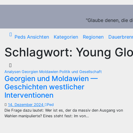
Zum
Inhalt
springen
"Glaube denen, die d
Peds Ansichten
Kategorien
Regionen
Dauerbren
Schlagwort:
Young Glo
Analysen
Georgien
Moldawien
Politik und Gesellschaft
Georgien und Moldawien —
Geschichten westlicher
Interventionen
14. Dezember 2024
Ped
Die Frage dazu lautet: Wer ist es, der da massiv den Ausgang von
Wahlen manipulierte? Eines steht fest: Im von…