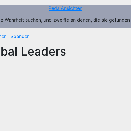
Peds Ansichten
ie Wahrheit suchen, und zweifle an denen, die sie gefunden
ner
Spender
bal Leaders