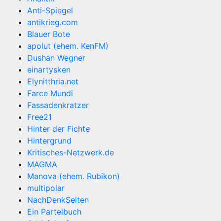
Anti-Spiegel
antikrieg.com
Blauer Bote
apolut (ehem. KenFM)
Dushan Wegner
einartysken
Elynitthria.net
Farce Mundi
Fassadenkratzer
Free21
Hinter der Fichte
Hintergrund
Kritisches-Netzwerk.de
MAGMA
Manova (ehem. Rubikon)
multipolar
NachDenkSeiten
Ein Parteibuch