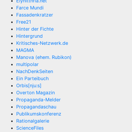
Elynitthria.net
Farce Mundi
Fassadenkratzer
Free21
Hinter der Fichte
Hintergrund
Kritisches-Netzwerk.de
MAGMA
Manova (ehem. Rubikon)
multipolar
NachDenkSeiten
Ein Parteibuch
Orbis[nju:s]
Overton Magazin
Propaganda-Melder
Propagandaschau
Publikumskonferenz
Rationalgalerie
ScienceFiles