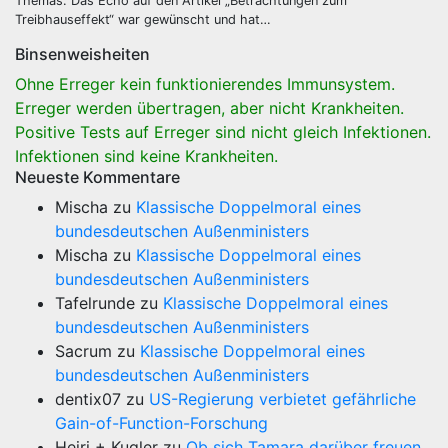
Themas. Das Echo auf den Artikel „Betrachtungen zum
Treibhauseffekt“ war gewünscht und hat…
Binsenweisheiten
Ohne Erreger kein funktionierendes Immunsystem.
Erreger werden übertragen, aber nicht Krankheiten.
Positive Tests auf Erreger sind nicht gleich Infektionen.
Infektionen sind keine Krankheiten.
Neueste Kommentare
Mischa
zu
Klassische Doppelmoral eines
bundesdeutschen Außenministers
Mischa
zu
Klassische Doppelmoral eines
bundesdeutschen Außenministers
Tafelrunde
zu
Klassische Doppelmoral eines
bundesdeutschen Außenministers
Sacrum
zu
Klassische Doppelmoral eines
bundesdeutschen Außenministers
dentix07
zu
US-Regierung verbietet gefährliche
Gain-of-Function-Forschung
Heiri + Kugler
zu
Ob sich Tamara darüber freuen