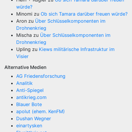
würde?
Minomi
zu
Ob sich Tamara darüber freuen würde?
Aron
zu
Über Schlüsselkomponenten im
Drohnenkrieg
Mischa
zu
Über Schlüsselkomponenten im
Drohnenkrieg
Upling
zu
Kiews militärische Infrastruktur im
Visier
Alternative Medien
AG Friedensforschung
Analitik
Anti-Spiegel
antikrieg.com
Blauer Bote
apolut (ehem. KenFM)
Dushan Wegner
einartysken