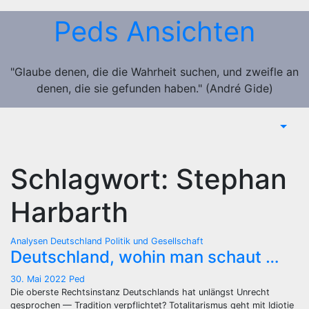
Zum
Peds Ansichten
Inhalt
springen
"Glaube denen, die die Wahrheit suchen, und zweifle an
denen, die sie gefunden haben." (André Gide)
Schlagwort:
Stephan
Harbarth
Analysen
Deutschland
Politik und Gesellschaft
Deutschland, wohin man schaut …
30. Mai 2022
Ped
Die oberste Rechtsinstanz Deutschlands hat unlängst Unrecht
gesprochen — Tradition verpflichtet? Totalitarismus geht mit Idiotie