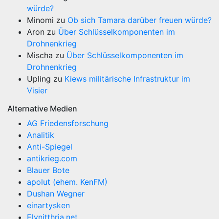
würde?
Minomi
zu
Ob sich Tamara darüber freuen würde?
Aron
zu
Über Schlüsselkomponenten im
Drohnenkrieg
Mischa
zu
Über Schlüsselkomponenten im
Drohnenkrieg
Upling
zu
Kiews militärische Infrastruktur im
Visier
Alternative Medien
AG Friedensforschung
Analitik
Anti-Spiegel
antikrieg.com
Blauer Bote
apolut (ehem. KenFM)
Dushan Wegner
einartysken
Elynitthria.net