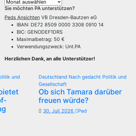
Archiv
Sie möchten PA unterstützen?
Peds Ansichten
VB Dresden-Bautzen eG
IBAN: DE72 8509 0000 3308 0910 14
BIC: GENODEF1DRS
Maximalbetrag: 50 €
Verwendungszweck: Unt.PA
Herzlichen Dank, an alle Unterstützer!
olitik und
Deutschland
Nach gedacht
Politik und
Gesellschaft
ietet
Ob sich Tamara darüber
f-
freuen würde?
ng
30. Juli 2026
Ped