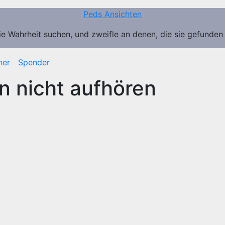
Peds Ansichten
ie Wahrheit suchen, und zweifle an denen, die sie gefunden
ner
Spender
n nicht aufhören