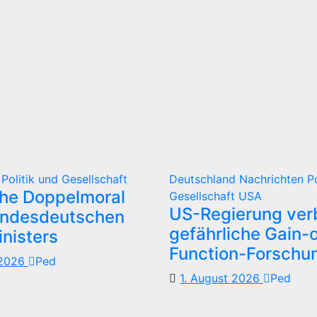
d
Politik und Gesellschaft
Deutschland
Nachrichten
P
che Doppelmoral
Gesellschaft
USA
US-Regierung verb
undesdeutschen
gefährliche Gain-o
nisters
Function-Forschu
 2026
Ped
1. August 2026
Ped