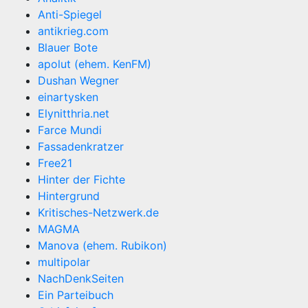
Anti-Spiegel
antikrieg.com
Blauer Bote
apolut (ehem. KenFM)
Dushan Wegner
einartysken
Elynitthria.net
Farce Mundi
Fassadenkratzer
Free21
Hinter der Fichte
Hintergrund
Kritisches-Netzwerk.de
MAGMA
Manova (ehem. Rubikon)
multipolar
NachDenkSeiten
Ein Parteibuch