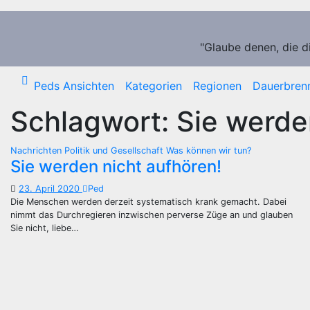
Zum
Inhalt
springen
"Glaube denen, die d
Peds Ansichten
Kategorien
Regionen
Dauerbren
Schlagwort:
Sie werde
Nachrichten
Politik und Gesellschaft
Was können wir tun?
Sie werden nicht aufhören!
23. April 2020
Ped
Die Menschen werden derzeit systematisch krank gemacht. Dabei
nimmt das Durchregieren inzwischen perverse Züge an und glauben
Sie nicht, liebe…