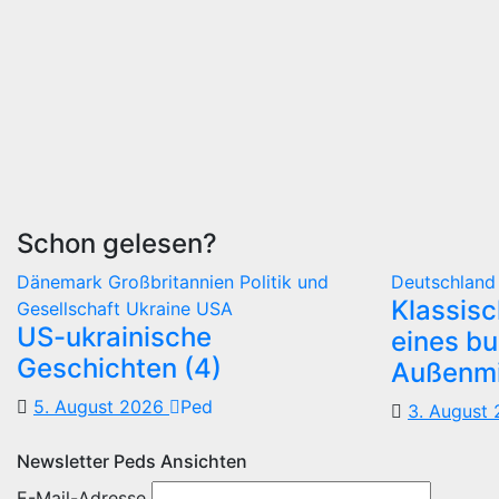
Schon gelesen?
Dänemark
Großbritannien
Politik und
Deutschlan
Klassis
Gesellschaft
Ukraine
USA
US-ukrainische
eines b
Geschichten (4)
Außenmi
5. August 2026
Ped
3. August
Newsletter Peds Ansichten
E-Mail-Adresse