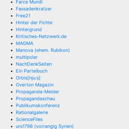
Farce Mundi
Fassadenkratzer
Free21
Hinter der Fichte
Hintergrund
Kritisches-Netzwerk.de
MAGMA
Manova (ehem. Rubikon)
multipolar
NachDenkSeiten
Ein Parteibuch
Orbis[nju:s]
Overton Magazin
Propaganda-Melder
Propagandaschau
Publikumskonferenz
Rationalgalerie
ScienceFiles
urs1798 (vorrangig Syrien)