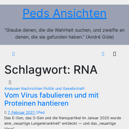
Zum
Peds Ansichten
Inhalt
springen
"Glaube denen, die die Wahrheit suchen, und zweifle an
denen, die sie gefunden haben." (André Gide)
Schlagwort:
RNA
Analysen
Nachrichten
Politik und Gesellschaft
Vom Virus fabulieren und mit
Proteinen hantieren
7. Februar 2021
Ped
Das E-Gen, das S-Gen und die Nanopartikel Im Januar 2020 wurde
eine „neuartige Lungenkrankheit“ entdeckt — und das „neuartige
Virus“…