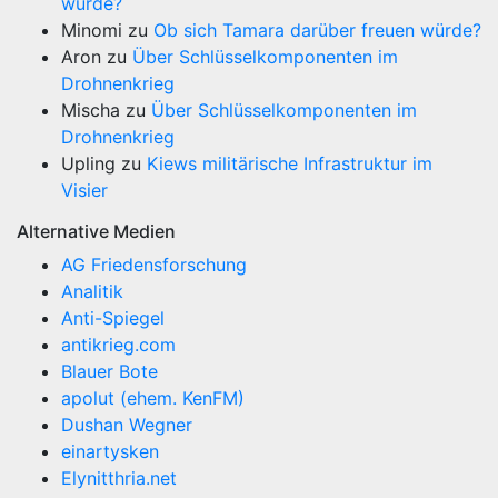
würde?
Minomi
zu
Ob sich Tamara darüber freuen würde?
Aron
zu
Über Schlüsselkomponenten im
Drohnenkrieg
Mischa
zu
Über Schlüsselkomponenten im
Drohnenkrieg
Upling
zu
Kiews militärische Infrastruktur im
Visier
Alternative Medien
AG Friedensforschung
Analitik
Anti-Spiegel
antikrieg.com
Blauer Bote
apolut (ehem. KenFM)
Dushan Wegner
einartysken
Elynitthria.net