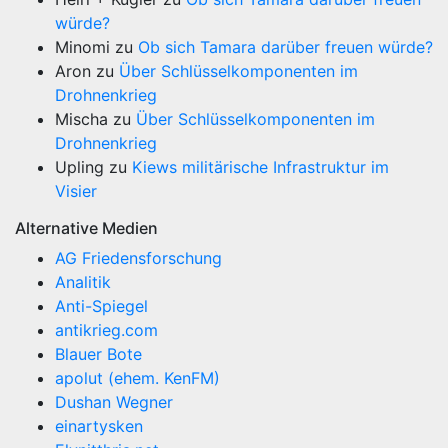
würde?
Minomi
zu
Ob sich Tamara darüber freuen würde?
Aron
zu
Über Schlüsselkomponenten im
Drohnenkrieg
Mischa
zu
Über Schlüsselkomponenten im
Drohnenkrieg
Upling
zu
Kiews militärische Infrastruktur im
Visier
Alternative Medien
AG Friedensforschung
Analitik
Anti-Spiegel
antikrieg.com
Blauer Bote
apolut (ehem. KenFM)
Dushan Wegner
einartysken