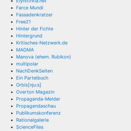
Elynitthria.net
Farce Mundi
Fassadenkratzer
Free21
Hinter der Fichte
Hintergrund
Kritisches-Netzwerk.de
MAGMA
Manova (ehem. Rubikon)
multipolar
NachDenkSeiten
Ein Parteibuch
Orbis[nju:s]
Overton Magazin
Propaganda-Melder
Propagandaschau
Publikumskonferenz
Rationalgalerie
ScienceFiles