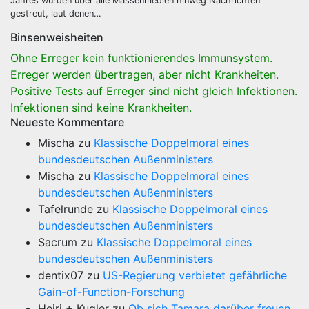
Jahres wurden über alle Massenmedien hinweg Nachrichten
gestreut, laut denen…
Binsenweisheiten
Ohne Erreger kein funktionierendes Immunsystem.
Erreger werden übertragen, aber nicht Krankheiten.
Positive Tests auf Erreger sind nicht gleich Infektionen.
Infektionen sind keine Krankheiten.
Neueste Kommentare
Mischa
zu
Klassische Doppelmoral eines
bundesdeutschen Außenministers
Mischa
zu
Klassische Doppelmoral eines
bundesdeutschen Außenministers
Tafelrunde
zu
Klassische Doppelmoral eines
bundesdeutschen Außenministers
Sacrum
zu
Klassische Doppelmoral eines
bundesdeutschen Außenministers
dentix07
zu
US-Regierung verbietet gefährliche
Gain-of-Function-Forschung
Heiri + Kugler
zu
Ob sich Tamara darüber freuen