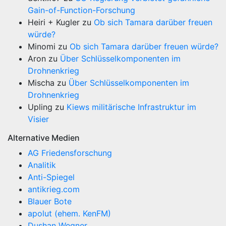
Gain-of-Function-Forschung
Heiri + Kugler
zu
Ob sich Tamara darüber freuen
würde?
Minomi
zu
Ob sich Tamara darüber freuen würde?
Aron
zu
Über Schlüsselkomponenten im
Drohnenkrieg
Mischa
zu
Über Schlüsselkomponenten im
Drohnenkrieg
Upling
zu
Kiews militärische Infrastruktur im
Visier
Alternative Medien
AG Friedensforschung
Analitik
Anti-Spiegel
antikrieg.com
Blauer Bote
apolut (ehem. KenFM)
Dushan Wegner