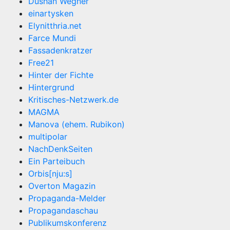
Dushan Wegner
einartysken
Elynitthria.net
Farce Mundi
Fassadenkratzer
Free21
Hinter der Fichte
Hintergrund
Kritisches-Netzwerk.de
MAGMA
Manova (ehem. Rubikon)
multipolar
NachDenkSeiten
Ein Parteibuch
Orbis[nju:s]
Overton Magazin
Propaganda-Melder
Propagandaschau
Publikumskonferenz